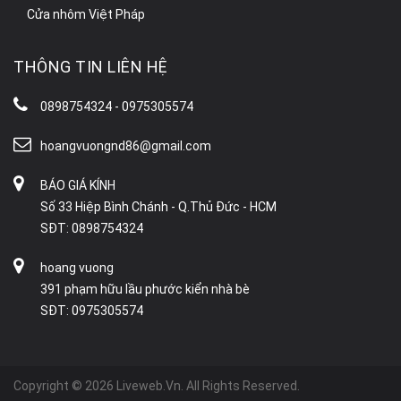
Cửa nhôm Việt Pháp
THÔNG TIN LIÊN HỆ
0898754324 - 0975305574
hoangvuongnd86@gmail.com
BÁO GIÁ KÍNH
Số 33 Hiệp Bình Chánh - Q.Thủ Đức - HCM
SĐT: 0898754324
hoang vuong
391 phạm hữu lầu phước kiển nhà bè
SĐT: 0975305574
Copyright © 2026 Liveweb.Vn. All Rights Reserved.