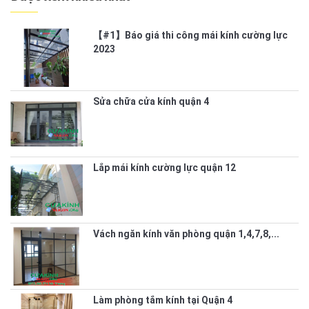
【#1】Báo giá thi công mái kính cường lực
2023
Sửa chữa cửa kính quận 4
Lắp mái kính cường lực quận 12
Vách ngăn kính văn phòng quận 1,4,7,8,...
Làm phòng tắm kính tại Quận 4