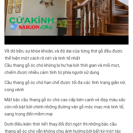
Về độ bền, sự khỏe khoắn, và độ dai của từng thớ gỗ đều được
thể hiện một cách rõ nét và tinh tế nhất
Cầu thang gỗ óc chó không bị hư hại bởi thời gian và mối mọt,
chiếm được nhiều cảm tình từ phía người sử dụng
Cầu thang gỗ óc chó hạn chế được tối đa các tình trạng giãn nở,
cong vênh
Mặt bậc cầu thang gỗ óc chó cao cấp bên cạnh vẻ đẹp màu sắc
còn nổi bật bởi chính những đường vân gỗ mộc mạc mà tinh tế,
sang trọng đến mềm mại
Dưới điều kiện thời tiết thay đổi đột ngột thì những bậc cầu
thang gỗ óc chó vẫn không chịu ảnh hưởng bởi bất kỳ một tác