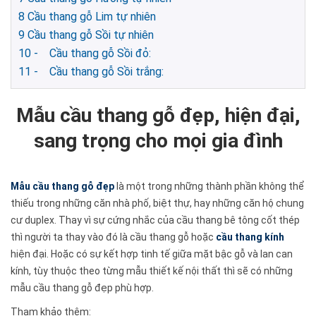
8
Cầu thang gỗ Lim tự nhiên
9
Cầu thang gỗ Sồi tự nhiên
10
- Cầu thang gỗ Sồi đỏ:
11
- Cầu thang gỗ Sồi trắng:
Mẫu cầu thang gỗ đẹp, hiện đại,
sang trọng cho mọi gia đình
Mẫu cầu thang gỗ đẹp
là một trong những thành phần không thể
thiếu trong những căn nhà phố, biệt thự, hay những căn hộ chung
cư duplex. Thay vì sự cứng nhắc của cầu thang bê tông cốt thép
thì người ta thay vào đó là cầu thang gỗ hoặc
cầu thang kính
hiện đại. Hoặc có sự kết hợp tinh tế giữa mặt bậc gỗ và lan can
kính, tùy thuộc theo từng mẫu thiết kế nội thất thì sẽ có những
mẫu cầu thang gỗ đẹp phù hợp.
Tham khảo thêm: