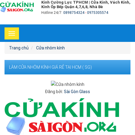
Kính Cường Lực TPHCM | Cửa Kính, Vách Kính,
Kính Ốp Bếp Quận 4,7,6,8, Nhà Bè
Hotline 24/7:
0898754324
-
0975305574
Toggle
navigation
Trang chủ
Cửa nhôm kính
LÀM CỬA NHÔM KÍNH GIÁ RẺ TẠI HCM ( SG)
Đăng bởi:
Sài Gòn Glass