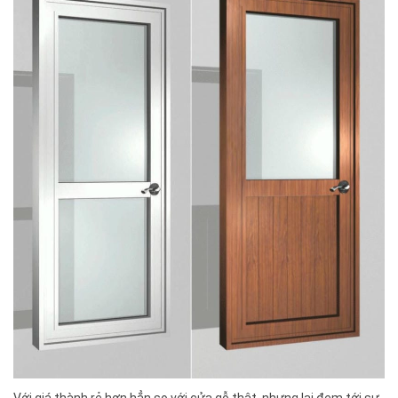
Với giá thành rẻ hơn hẳn so với cửa gỗ thật, nhưng lại đem tới sự