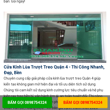
bạn. Gọi ngay!
Cửa Kính Lùa Trượt Treo Quận 4 - Thi Công Nhanh,
Đẹp, Bền
Chuyên cung cấp giải pháp cửa kính lùa trượt treo Quận 4 giúp
kiến tạo không gian mở hiện đại và tối ưu diện tích sử dụng.
Chúng tôi cam kết sử dụng kính cường lực tiêu chuẩn và hệ phụ
kiện ray treo bền bỉ, vận hành êm ái, an toàn tuyệt đối. Thi công
nhanh chóng cho chung cư, văn phòng, shop tại Bến Vân Đồn,
BẤM GỌI 0898754324
BẤM GỌI 0898754324
Đoàn Văn Bơ, Hoàng Diệu... với báo giá cạnh tranh nhất 2026.