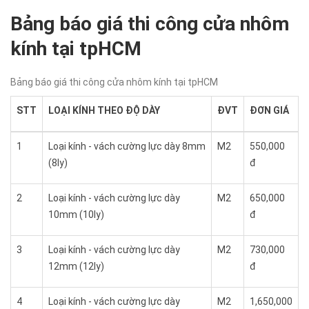
Bảng báo giá thi công cửa nhôm
kính tại tpHCM
Bảng báo giá thi công cửa nhôm kính tại tpHCM
STT
LOẠI KÍNH THEO ĐỘ DÀY
ĐVT
ĐƠN GIÁ
1
Loại kính - vách cường lực dày 8mm
M2
550,000
(8ly)
đ
2
Loại kính - vách cường lực dày
M2
650,000
10mm (10ly)
đ
3
Loại kính - vách cường lực dày
M2
730,000
12mm (12ly)
đ
4
Loại kính - vách cường lực dày
M2
1,650,000