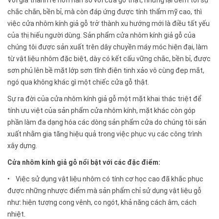
chắc chắn, bền bỉ, mà còn đáp ứng được tính thẩm mỹ cao, thì
việc cửa nhôm kính giả gỗ trở thành xu hướng mới là điều tất yếu
của thị hiếu người dùng. Sản phẩm cửa nhôm kính giả gỗ của
chúng tôi được sản xuất trên dây chuyền máy móc hiện đại, làm
từ vật liệu nhôm đặc biệt, dày có kết cấu vững chắc, bền bỉ, được
sơn phủ lên bề mặt lớp sơn tĩnh điện tinh xảo vô cùng đẹp mắt,
ngó qua không khác gì một chiếc cửa gỗ thật.
Sự ra đời của cửa nhôm kính giả gỗ một mặt khai thác triệt để
tính ưu việt của sản phẩm cửa nhôm kính, mặt khác còn góp
phần làm đa dạng hóa các dòng sản phẩm cửa do chúng tôi sản
xuất nhằm gia tăng hiệu quả trong việc phục vụ các công trình
xây dựng.
Cửa nhôm kính giả gỗ nổi bật với các đặc điểm:
• Việc sử dụng vật liệu nhôm có tính cơ học cao đã khắc phục
được những nhược điểm mà sản phẩm chỉ sử dụng vật liệu gỗ
như: hiện tượng cong vênh, co ngót, khả năng cách âm, cách
nhiệt.