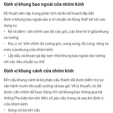
Định vị khung bao ngoài cửa nhôm kính
Kỹ thuật viên tập trung phân tích và lên kế hoạch lắp đặt
Định vị khung bao ngoài vào vị trí chuẩn và đúng thiết kế với các
dụng cụ:
• Kê và đệm: căn chỉnh cao độ các góc, các khe hở ở giữa khung
và tường
• Rọi, Li vô: tinh chỉnh độ vuông góc, song song, độ cong, võng và
méo của khung cửa nhôm kính
• Lấy dấu và khoan gá lắp tạm thời khung bao ngoài vào tường
với các tiêu chuẩn cụ thể.
Định vị khung cánh cửa nhôm kính
Kết cấu khung cánh là bộ phận cấu thành đã được kiểm tra sự
vận hành trước khi xuất xưởng và bao gói. Về lý thuyết, nó đã
được căn chỉnh để hoạt động tốt với khung bao thông qua hệ
thống Phụ kiện kim khí. Một số yêu cầu trong và sau khi định vị
cửa nhôm kính:
• Đúng với bộ kết cấu