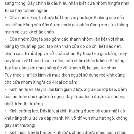
sang trọng. Đây chính là dấu hiệu nhận biết cửa nhôm Xingfa nhìn
từ xa hay từ bên ngoài.
• Cửa nhôm Xingfa được kết hợp với phụ kiện Kinlong cao cấp
của Hồng Kông nên đây được coi là giải pháp đóng mở cửa thông
minh và cực kỳ chắc chắn.
• Cửa nhôm Xingfa bao gồm các thanh nhôm liên kết với nhau
bằng kỹ thuật ép góc, tạo nên thân cửa có độ chi tiết sắc nét,
chính xác, tỉ mỉ, đẹp và rất chắc chắn. Kỹ thuật ép góc bằng máy
này khác biệt hoàn toàn ở dòng cửa nhôm khác là liên kết bằng
tay thủ công với nhau bằng ốc vít, khoan lỗ, ke góc, ke nhảy,…
Tùy theo vị trí lắp kính và mục đích người sử dụng mà kính dùng
cho cửa nhôm Xingfa có 4 loại cơ bản:
• Kính an toàn: Đây là loại kính gián 2 lớp, ở giữa có lớp keo, đảm
bảo an toàn cho người sử dụng, đây là loại kính được ưa chuộng
nhất trên thị trường;
• Kính cường lực: Đây là loại kính thường được tôi qua nhiệt có
khả năng chịu lực va đập mạnh, khi vỡ thì vụn như hạt ngô, không
gây sát thương;
• Kính hộp: Đây là hai lớp kính đơn, chúng được ghép cách nhau