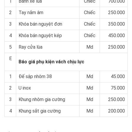
1
Bánh xe lùa
Chiếc
700.000
2
Tay nắm âm
Chiếc
250.000
3
Khóa bán nguyệt đơn
Chiếc
350.000
4
Khóa bán nguyệt kép
Chiếc
450.000
5
Ray cửa lùa
Md
250.000
E
Báo giá phụ kiện vách chịu lực
1
Đế sập nhôm 38
Md
45.000
2
U inox
Md
75.000
3
Khung nhôm gia cường
Md
250.000
4
Khung sắt gia cường
Md
200.000