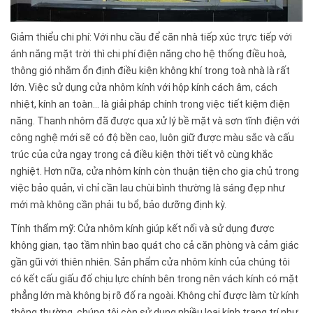
Giảm thiểu chi phí: Với nhu cầu để căn nhà tiếp xúc trực tiếp với
ánh nắng mặt trời thì chi phí điện năng cho hệ thống điều hoà,
thông gió nhằm ổn định điều kiện không khí trong toà nhà là rất
lớn. Việc sử dụng cửa nhôm kính với hộp kính cách âm, cách
nhiệt, kính an toàn… là giải pháp chính trong việc tiết kiệm điện
năng. Thanh nhôm đã được qua xử lý bề mặt và sơn tĩnh điện với
công nghệ mới sẽ có độ bền cao, luôn giữ được màu sắc và cấu
trúc của cửa ngay trong cả điều kiện thời tiết vô cùng khắc
nghiệt. Hơn nữa, cửa nhôm kính còn thuận tiện cho gia chủ trong
việc bảo quản, vì chỉ cần lau chùi bình thường là sáng đẹp như
mới mà không cần phải tu bổ, bảo dưỡng định kỳ.
Tính thẩm mỹ: Cửa nhôm kính giúp kết nối và sử dụng được
không gian, tạo tầm nhìn bao quát cho cả căn phòng và cảm giác
gần gũi với thiên nhiên. Sản phẩm cửa nhôm kính của chúng tôi
có kết cấu giấu đố chịu lực chính bên trong nên vách kính có mặt
phẳng lớn mà không bị rõ đố ra ngoài. Không chỉ được làm từ kính
thông thường, chúng tôi còn sử dụng nhiều loại kính trang trí như