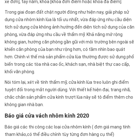
xe đơn], tay nắm, khóa [khóa đơn điểm hoặc khóa đa điểm].
Trong giai đoạn đất chật người đông như hiện nay, giải pháp sử
dụng cửa nhôm kính lùa là tối ưu nhất, vừa đáp ứng nhu cầu diện
tích sử dụng cửa không ảnh hưởng đến diện tích sử dụng của căn
phòng, vừa đáp ứng nhu cầu về thẩm mỹ. Khả năng mở rộng
không gian, hướng căn phòng gần gũi với môi trường bên ngoài sẽ
khiến căn phòng của bạn như rộng hơn, có tầm nhìn bao quát
hơn. Chính vì thế mà sản phẩm cửa lùa thường được sử dụng phổ
biến trong các tòa nhà cao ốc, khách sạn, nhà biệt thự cao cấp,
khối văn phòng.
Nói tóm lại, xét về tính thẩm mỹ, cửa kính lùa treo luôn ghi điểm
tuyệt đối trong mắt người dùng. Với thiết kế hiện đại, trang nhã,
chắc chắn sản phẩm cửa kính trượt lùa này sẽ tô điểm thêm cho
không gian nhà bạn.
Báo giá cửa vách nhôm kính 2020
Báo giá các thi công các loại cửa nhôm kính ( đơn giá mang tính
tham khảo,có thể điều chỉnh tùy từng đơn hàng cụ thể)