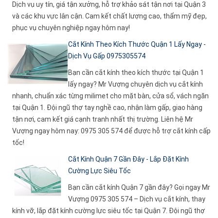
Dịch vụ uy tín, giá tận xưởng, hỗ trợ khảo sát tận nơi tại Quận 3
và các khu vực lân cận. Cam kết chất lượng cao, thẩm mỹ đẹp,
phục vụ chuyên nghiệp ngay hôm nay!
Cắt Kính Theo Kích Thước Quận 1 Lấy Ngay -
Dịch Vụ Gấp 0975305574
Bạn cần cắt kính theo kích thước tại Quận 1
lấy ngay? Mr Vượng chuyên dịch vụ cắt kính
nhanh, chuẩn xác từng milimet cho mặt bàn, cửa sổ, vách ngăn
tại Quận 1. Đội ngũ thợ tay nghề cao, nhận làm gấp, giao hàng
tận nơi, cam kết giá cạnh tranh nhất thị trường. Liên hệ Mr
Vượng ngay hôm nay: 0975 305 574 để được hỗ trợ cắt kính cấp
tốc!
Cắt Kính Quận 7 Gần Đây - Lắp Đặt Kính
Cường Lực Siêu Tốc
Bạn cần cắt kính Quận 7 gần đây? Gọi ngay Mr
Vượng 0975 305 574 – Dịch vụ cắt kính, thay
kính vỡ, lắp đặt kính cường lực siêu tốc tại Quận 7. Đội ngũ thợ