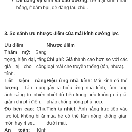
Dễ dàng vệ sinh và bảo dưỡng:
Bề mặt kính nhẵn
bóng, ít bám bụi, dễ dàng lau chùi.
3. So sánh ưu nhược điểm của mái kính cường lực
Ưu điểm
Nhược điểm
Thẩm mỹ:
Sang
trọng, hiện đại, tăng
Chi phí:
Giá thành cao hơn so với các
giá trị cho công
loại mái che truyền thống (tôn, nhựa).
trình.
Tiết kiệm năng
Hiệu ứng nhà kính:
Mái kính có thể
lượng:
Tận dụng
gây ra hiệu ứng nhà kính, làm tăng
ánh sáng tự nhiên,
nhiệt độ bên trong nếu không có giải
giảm chi phí điện.
pháp chống nóng phù hợp.
Độ bền cao:
Chịu
Tích tụ nhiệt:
Ánh nắng trực tiếp vào
lực tốt, không bị ăn
mùa hè có thể làm nóng không gian
mòn hay rỉ sét.
dưới mái.
An toàn:
Kính