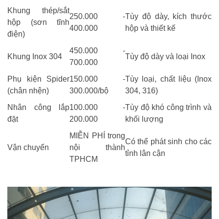
Khung thép/sắt
250.000 -
Tùy độ dày, kích thước
hộp (sơn tĩnh
400.000
hộp và thiết kế
điện)
450.000 -
Khung Inox 304
Tùy độ dày và loại Inox
700.000
Phụ kiện Spider
150.000 -
Tùy loại, chất liệu (Inox
(chân nhện)
300.000/bộ
304, 316)
Nhân công lắp
100.000 -
Tùy độ khó công trình và
đặt
200.000
khối lượng
MIỄN PHÍ trong
Có thể phát sinh cho các
Vận chuyển
nội thành
tỉnh lân cận
TPHCM