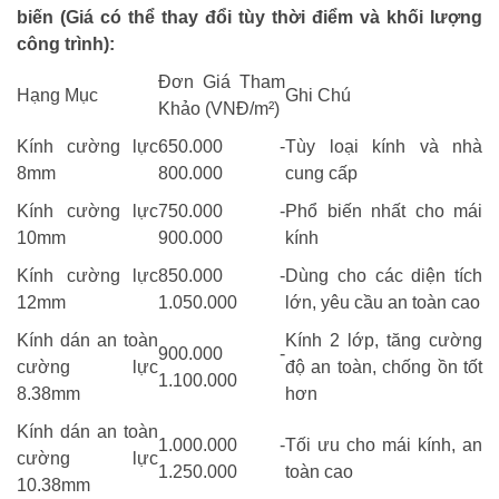
biến (Giá có thể thay đổi tùy thời điểm và khối lượng
công trình):
Đơn Giá Tham
Hạng Mục
Ghi Chú
Khảo (VNĐ/m²)
Kính cường lực
650.000 -
Tùy loại kính và nhà
8mm
800.000
cung cấp
Kính cường lực
750.000 -
Phổ biến nhất cho mái
10mm
900.000
kính
Kính cường lực
850.000 -
Dùng cho các diện tích
12mm
1.050.000
lớn, yêu cầu an toàn cao
Kính dán an toàn
Kính 2 lớp, tăng cường
900.000 -
cường lực
độ an toàn, chống ồn tốt
1.100.000
8.38mm
hơn
Kính dán an toàn
1.000.000 -
Tối ưu cho mái kính, an
cường lực
1.250.000
toàn cao
10.38mm