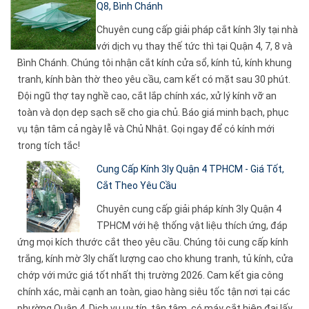
Q8, Bình Chánh
Chuyên cung cấp giải pháp cắt kính 3ly tại nhà
với dịch vụ thay thế tức thì tại Quận 4, 7, 8 và
Bình Chánh. Chúng tôi nhận cắt kính cửa sổ, kính tủ, kính khung
tranh, kính bàn thờ theo yêu cầu, cam kết có mặt sau 30 phút.
Đội ngũ thợ tay nghề cao, cắt lắp chính xác, xử lý kính vỡ an
toàn và dọn dẹp sạch sẽ cho gia chủ. Báo giá minh bạch, phục
vụ tận tâm cả ngày lễ và Chủ Nhật. Gọi ngay để có kính mới
trong tích tắc!
Cung Cấp Kính 3ly Quận 4 TPHCM - Giá Tốt,
Cắt Theo Yêu Cầu
Chuyên cung cấp giải pháp kính 3ly Quận 4
TPHCM với hệ thống vật liệu thích ứng, đáp
ứng mọi kích thước cắt theo yêu cầu. Chúng tôi cung cấp kính
trắng, kính mờ 3ly chất lượng cao cho khung tranh, tủ kính, cửa
chớp với mức giá tốt nhất thị trường 2026. Cam kết gia công
chính xác, mài cạnh an toàn, giao hàng siêu tốc tận nơi tại các
phường Quận 4. Dịch vụ uy tín, tận tâm, có máy cắt hiện đại lấy