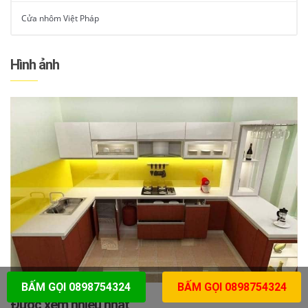
Cửa nhôm Việt Pháp
Hình ảnh
BẤM GỌI 0898754324
BẤM GỌI 0898754324
Được xem nhiều nhất