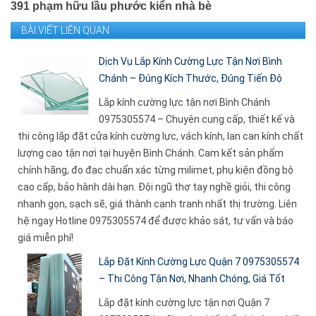
391 phạm hữu lầu phước kiển nhà bè
BÀI VIẾT LIÊN QUAN
Dịch Vụ Lắp Kính Cường Lực Tận Nơi Bình
Chánh – Đúng Kích Thước, Đúng Tiến Độ
Lắp kính cường lực tận nơi Bình Chánh
0975305574 – Chuyên cung cấp, thiết kế và
thi công lắp đặt cửa kính cường lực, vách kính, lan can kính chất
lượng cao tận nơi tại huyện Bình Chánh. Cam kết sản phẩm
chính hãng, đo đạc chuẩn xác từng milimet, phụ kiện đồng bộ
cao cấp, bảo hành dài hạn. Đội ngũ thợ tay nghề giỏi, thi công
nhanh gọn, sạch sẽ, giá thành cạnh tranh nhất thị trường. Liên
hệ ngay Hotline 0975305574 để được khảo sát, tư vấn và báo
giá miễn phí!
Lắp Đặt Kính Cường Lực Quận 7 0975305574
– Thi Công Tận Nơi, Nhanh Chóng, Giá Tốt
Lắp đặt kính cường lực tận nơi Quận 7