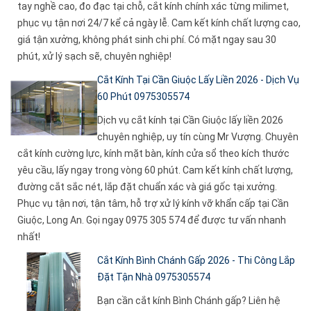
tay nghề cao, đo đạc tại chỗ, cắt kính chính xác từng milimet,
phục vụ tận nơi 24/7 kể cả ngày lễ. Cam kết kính chất lượng cao,
giá tận xưởng, không phát sinh chi phí. Có mặt ngay sau 30
phút, xử lý sạch sẽ, chuyên nghiệp!
Cắt Kính Tại Cần Giuộc Lấy Liền 2026 - Dịch Vụ
60 Phút 0975305574
Dịch vụ cắt kính tại Cần Giuộc lấy liền 2026
chuyên nghiệp, uy tín cùng Mr Vượng. Chuyên
cắt kính cường lực, kính mặt bàn, kính cửa sổ theo kích thước
yêu cầu, lấy ngay trong vòng 60 phút. Cam kết kính chất lượng,
đường cắt sắc nét, lắp đặt chuẩn xác và giá gốc tại xưởng.
Phục vụ tận nơi, tận tâm, hỗ trợ xử lý kính vỡ khẩn cấp tại Cần
Giuộc, Long An. Gọi ngay 0975 305 574 để được tư vấn nhanh
nhất!
Cắt Kính Bình Chánh Gấp 2026 - Thi Công Lắp
Đặt Tận Nhà 0975305574
Bạn cần cắt kính Bình Chánh gấp? Liên hệ