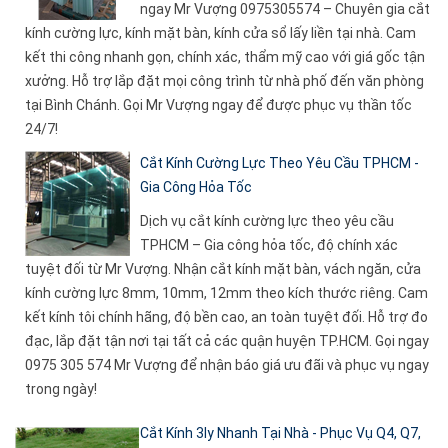
ngay Mr Vượng 0975305574 – Chuyên gia cắt
kính cường lực, kính mặt bàn, kính cửa sổ lấy liền tại nhà. Cam
kết thi công nhanh gọn, chính xác, thẩm mỹ cao với giá gốc tận
xưởng. Hỗ trợ lắp đặt mọi công trình từ nhà phố đến văn phòng
tại Bình Chánh. Gọi Mr Vượng ngay để được phục vụ thần tốc
24/7!
Cắt Kính Cường Lực Theo Yêu Cầu TPHCM -
Gia Công Hỏa Tốc
Dịch vụ cắt kính cường lực theo yêu cầu
TPHCM – Gia công hỏa tốc, độ chính xác
tuyệt đối từ Mr Vượng. Nhận cắt kính mặt bàn, vách ngăn, cửa
kính cường lực 8mm, 10mm, 12mm theo kích thước riêng. Cam
kết kính tôi chính hãng, độ bền cao, an toàn tuyệt đối. Hỗ trợ đo
đạc, lắp đặt tận nơi tại tất cả các quận huyện TP.HCM. Gọi ngay
0975 305 574 Mr Vượng để nhận báo giá ưu đãi và phục vụ ngay
trong ngày!
Cắt Kính 3ly Nhanh Tại Nhà - Phục Vụ Q4, Q7,