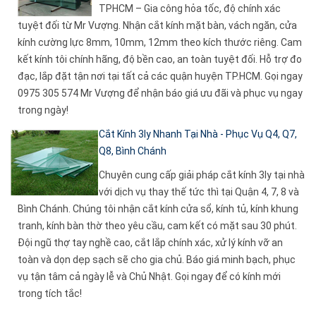
TPHCM – Gia công hỏa tốc, độ chính xác
tuyệt đối từ Mr Vượng. Nhận cắt kính mặt bàn, vách ngăn, cửa
kính cường lực 8mm, 10mm, 12mm theo kích thước riêng. Cam
kết kính tôi chính hãng, độ bền cao, an toàn tuyệt đối. Hỗ trợ đo
đạc, lắp đặt tận nơi tại tất cả các quận huyện TP.HCM. Gọi ngay
0975 305 574 Mr Vượng để nhận báo giá ưu đãi và phục vụ ngay
trong ngày!
Cắt Kính 3ly Nhanh Tại Nhà - Phục Vụ Q4, Q7,
Q8, Bình Chánh
Chuyên cung cấp giải pháp cắt kính 3ly tại nhà
với dịch vụ thay thế tức thì tại Quận 4, 7, 8 và
Bình Chánh. Chúng tôi nhận cắt kính cửa sổ, kính tủ, kính khung
tranh, kính bàn thờ theo yêu cầu, cam kết có mặt sau 30 phút.
Đội ngũ thợ tay nghề cao, cắt lắp chính xác, xử lý kính vỡ an
toàn và dọn dẹp sạch sẽ cho gia chủ. Báo giá minh bạch, phục
vụ tận tâm cả ngày lễ và Chủ Nhật. Gọi ngay để có kính mới
trong tích tắc!