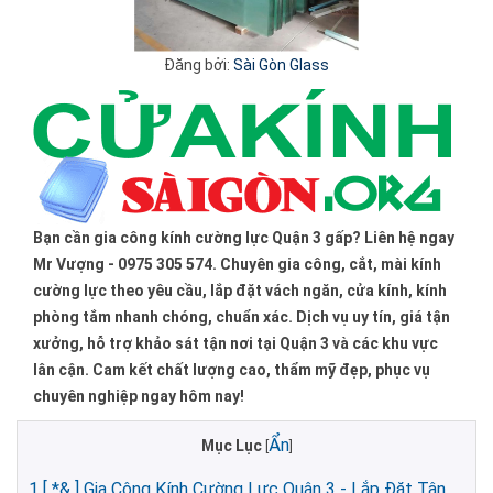
Đăng bởi:
Sài Gòn Glass
Bạn cần gia công kính cường lực Quận 3 gấp? Liên hệ ngay
Mr Vượng - 0975 305 574. Chuyên gia công, cắt, mài kính
cường lực theo yêu cầu, lắp đặt vách ngăn, cửa kính, kính
phòng tắm nhanh chóng, chuẩn xác. Dịch vụ uy tín, giá tận
xưởng, hỗ trợ khảo sát tận nơi tại Quận 3 và các khu vực
lân cận. Cam kết chất lượng cao, thẩm mỹ đẹp, phục vụ
chuyên nghiệp ngay hôm nay!
Ẩn
Mục Lục
[
]
1
[ *& ] Gia Công Kính Cường Lực Quận 3 - Lắp Đặt Tận