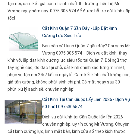
tận nơi, cam kết giá cạnh tranh nhất thị trường. Liên hệ Mr
Vượng ngay hôm nay: 0975 305 574 để được hỗ trợ cắt kính cấp
tốc!
Cắt Kính Quận 7 Gần Đây - Lắp Đặt Kính
Cường Lực Siêu Tốc
Bạn cần cắt kính Quận 7 gần đây? Gọi ngay Mr
Vượng 0975 305 574 – Dịch vụ cắt kính, thay
kính vỡ, lắp đặt kính cường lực siêu tốc tại Quận 7. Đội ngũ thợ
tay nghề cao, đo đạc tại chỗ, cắt kính chính xác từng milimet,
phục vụ tận nơi 24/7 kể cả ngày lễ. Cam kết kính chất lượng cao,
giá tận xưởng, không phát sinh chi phí. Có mặt ngay sau 30
phút, xử lý sạch sẽ, chuyên nghiệp!
Cắt Kính Tại Cần Giuộc Lấy Liền 2026 - Dịch Vụ
60 Phút 0975305574
Dịch vụ cắt kính tại Cần Giuộc lấy liền 2026
chuyên nghiệp, uy tín cùng Mr Vượng. Chuyên
cắt kính cường lực, kính mặt bàn, kính cửa sổ theo kích thước