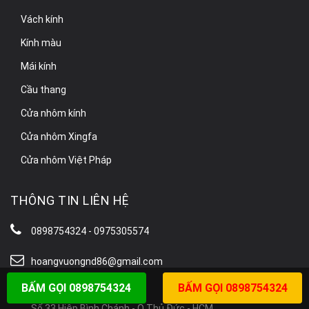
Vách kính
Kính màu
Mái kính
Cầu thang
Cửa nhôm kính
Cửa nhôm Xingfa
Cửa nhôm Việt Pháp
THÔNG TIN LIÊN HỆ
0898754324 - 0975305574
hoangvuongnd86@gmail.com
BẤM GỌI 0898754324
BẤM GỌI 0898754324
BÁO GIÁ KÍNH
Số 33 Hiệp Bình Chánh - Q.Thủ Đức - HCM