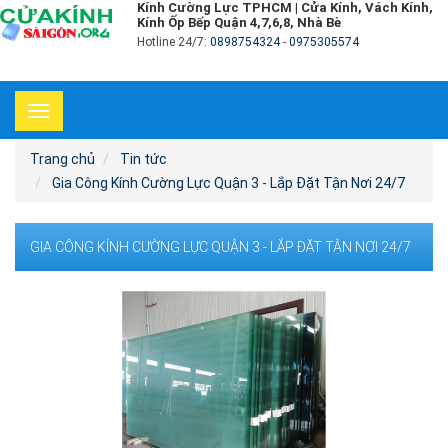
Kính Cường Lực TPHCM | Cửa Kính, Vách Kính,
Kính Ốp Bếp Quận 4,7,6,8, Nhà Bè
Hotline 24/7:
0898754324
-
0975305574
Toggle
navigation
Trang chủ
Tin tức
Gia Công Kính Cường Lực Quận 3 - Lắp Đặt Tận Nơi 24/7
GIA CÔNG KÍNH CƯỜNG LỰC QUẬN 3 - LẮP ĐẶT TẬN NƠI 24/7