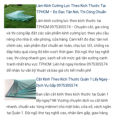
Làm Kính Cường Lực Theo Kích Thước Tại
TPHCM – Đo Đạc Tận Nơi, Thi Công Chuẩn
Làm kính cường lực theo kích thước tại
TPHCM 0975305574 – Chuyên cắt, gia công
và thi công lắp đặt các sản phẩm kính cường lực theo yêu cầu
riêng cho nhà ở, văn phòng, cửa hàng. Cam kết đo đạc tận nơi
chính xác, sản phẩm đạt chuẩn an toàn, chịu lực tốt, chống va
đập hiệu quả cùng độ bền vượt thời gian. Đội ngũ thợ tay nghề
cao, thi công nhanh gọn, sạch sẽ với mức giá tận xưởng cạnh
tranh nhất khu vực TPHCM. Liên hệ ngay Hotline 0975305574
để nhận tư vấn kỹ thuật và báo giá chi tiết miễn phí!
Cắt Kính Theo Kích Thước Quận 1 Lấy Ngay -
Dịch Vụ Gấp 0975305574
Bạn cần cắt kính theo kích thước tại Quận 1
lấy ngay? Mr Vượng chuyên dịch vụ cắt kính
nhanh, chuẩn xác từng milimet cho mặt bàn, cửa sổ, vách ngăn
tại Quận 1. Đội ngũ thợ tay nghề cao, nhận làm gấp, giao hàng