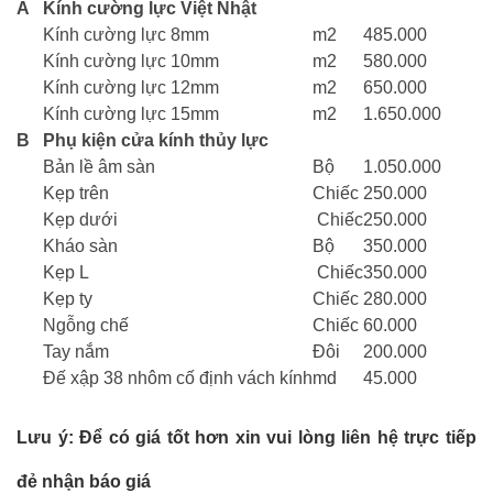
A
Kính cường lực Việt Nhật
Kính cường lực 8mm
m2
485.000
Kính cường lực 10mm
m2
580.000
Kính cường lực 12mm
m2
650.000
Kính cường lực 15mm
m2
1.650.000
B
Phụ kiện cửa kính thủy lực
Bản lề âm sàn
Bộ
1.050.000
Kẹp trên
Chiếc
250.000
Kẹp dưới
Chiếc
250.000
Kháo sàn
Bộ
350.000
Kẹp L
Chiếc
350.000
Kẹp ty
Chiếc
280.000
Ngỗng chế
Chiếc
60.000
Tay nắm
Đôi
200.000
Đế xập 38 nhôm cố định vách kính
md
45.000
Lưu ý: Để có giá tốt hơn xin vui lòng liên hệ trực tiếp
đẻ nhận báo giá