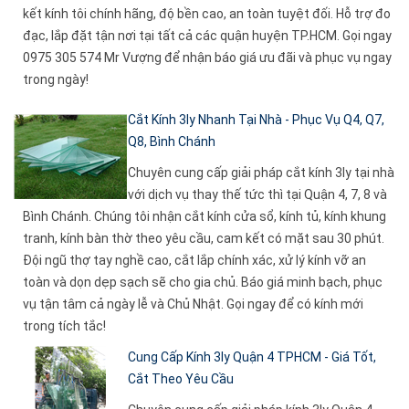
kết kính tôi chính hãng, độ bền cao, an toàn tuyệt đối. Hỗ trợ đo
đạc, lắp đặt tận nơi tại tất cả các quận huyện TP.HCM. Gọi ngay
0975 305 574 Mr Vượng để nhận báo giá ưu đãi và phục vụ ngay
trong ngày!
Cắt Kính 3ly Nhanh Tại Nhà - Phục Vụ Q4, Q7,
Q8, Bình Chánh
Chuyên cung cấp giải pháp cắt kính 3ly tại nhà
với dịch vụ thay thế tức thì tại Quận 4, 7, 8 và
Bình Chánh. Chúng tôi nhận cắt kính cửa sổ, kính tủ, kính khung
tranh, kính bàn thờ theo yêu cầu, cam kết có mặt sau 30 phút.
Đội ngũ thợ tay nghề cao, cắt lắp chính xác, xử lý kính vỡ an
toàn và dọn dẹp sạch sẽ cho gia chủ. Báo giá minh bạch, phục
vụ tận tâm cả ngày lễ và Chủ Nhật. Gọi ngay để có kính mới
trong tích tắc!
Cung Cấp Kính 3ly Quận 4 TPHCM - Giá Tốt,
Cắt Theo Yêu Cầu