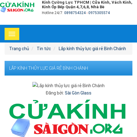
Kính Cường Lực TPHCM | Cửa Kính, Vách Kính,
Kính Ốp Bếp Quận 4,7,6,8, Nhà Bè
Hotline 24/7:
0898754324
-
0975305574
Toggle
navigation
Trang chủ
Tin tức
Lắp kính thủy lực giá rẻ Bình Chánh
LẮP KÍNH THỦY LỰC GIÁ RẺ BÌNH CHÁNH
Đăng bởi:
Sài Gòn Glass