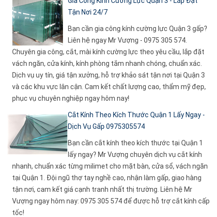
Gia Công Kính Cường Lực Quận 3 - Lắp Đặt
Tận Nơi 24/7
Bạn cần gia công kính cường lực Quận 3 gấp?
Liên hệ ngay Mr Vượng - 0975 305 574.
Chuyên gia công, cắt, mài kính cường lực theo yêu cầu, lắp đặt
vách ngăn, cửa kính, kính phòng tắm nhanh chóng, chuẩn xác.
Dịch vụ uy tín, giá tận xưởng, hỗ trợ khảo sát tận nơi tại Quận 3
và các khu vực lân cận. Cam kết chất lượng cao, thẩm mỹ đẹp,
phục vụ chuyên nghiệp ngay hôm nay!
Cắt Kính Theo Kích Thước Quận 1 Lấy Ngay -
Dịch Vụ Gấp 0975305574
Bạn cần cắt kính theo kích thước tại Quận 1
lấy ngay? Mr Vượng chuyên dịch vụ cắt kính
nhanh, chuẩn xác từng milimet cho mặt bàn, cửa sổ, vách ngăn
tại Quận 1. Đội ngũ thợ tay nghề cao, nhận làm gấp, giao hàng
tận nơi, cam kết giá cạnh tranh nhất thị trường. Liên hệ Mr
Vượng ngay hôm nay: 0975 305 574 để được hỗ trợ cắt kính cấp
tốc!