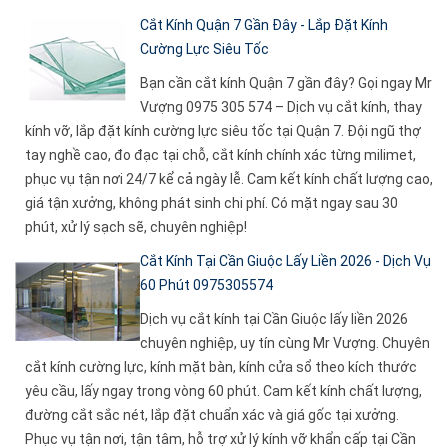
Cắt Kính Quận 7 Gần Đây - Lắp Đặt Kính
Cường Lực Siêu Tốc
Bạn cần cắt kính Quận 7 gần đây? Gọi ngay Mr
Vượng 0975 305 574 – Dịch vụ cắt kính, thay
kính vỡ, lắp đặt kính cường lực siêu tốc tại Quận 7. Đội ngũ thợ
tay nghề cao, đo đạc tại chỗ, cắt kính chính xác từng milimet,
phục vụ tận nơi 24/7 kể cả ngày lễ. Cam kết kính chất lượng cao,
giá tận xưởng, không phát sinh chi phí. Có mặt ngay sau 30
phút, xử lý sạch sẽ, chuyên nghiệp!
Cắt Kính Tại Cần Giuộc Lấy Liền 2026 - Dịch Vụ
60 Phút 0975305574
Dịch vụ cắt kính tại Cần Giuộc lấy liền 2026
chuyên nghiệp, uy tín cùng Mr Vượng. Chuyên
cắt kính cường lực, kính mặt bàn, kính cửa sổ theo kích thước
yêu cầu, lấy ngay trong vòng 60 phút. Cam kết kính chất lượng,
đường cắt sắc nét, lắp đặt chuẩn xác và giá gốc tại xưởng.
Phục vụ tận nơi, tận tâm, hỗ trợ xử lý kính vỡ khẩn cấp tại Cần