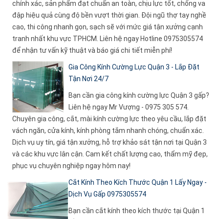
chính xác, sản phẩm đạt chuẩn an toàn, chịu lực tốt, chống va
đập hiệu quả cùng độ bền vượt thời gian. Đội ngũ thợ tay nghề
cao, thi công nhanh gọn, sạch sẽ với mức giá tận xưởng cạnh
tranh nhất khu vực TPHCM. Liên hệ ngay Hotline 0975305574
để nhận tư vấn kỹ thuật và báo giá chi tiết miễn phí!
Gia Công Kính Cường Lực Quận 3 - Lắp Đặt
Tận Nơi 24/7
Bạn cần gia công kính cường lực Quận 3 gấp?
Liên hệ ngay Mr Vượng - 0975 305 574.
Chuyên gia công, cắt, mài kính cường lực theo yêu cầu, lắp đặt
vách ngăn, cửa kính, kính phòng tắm nhanh chóng, chuẩn xác.
Dịch vụ uy tín, giá tận xưởng, hỗ trợ khảo sát tận nơi tại Quận 3
và các khu vực lân cận. Cam kết chất lượng cao, thẩm mỹ đẹp,
phục vụ chuyên nghiệp ngay hôm nay!
Cắt Kính Theo Kích Thước Quận 1 Lấy Ngay -
Dịch Vụ Gấp 0975305574
Bạn cần cắt kính theo kích thước tại Quận 1