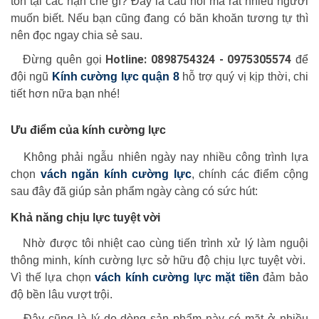
tồn tại các hạn chế gì? Đây là câu hỏi mà rất nhiều người
muốn biết. Nếu bạn cũng đang có băn khoăn tương tự thì
nên đọc ngay chia sẻ sau.
Hotline: 0898754324 - 0975305574
Đừng quên gọi
để
đội ngũ
Kính cường lực quận 8
hỗ trợ quý vị kịp thời, chi
tiết hơn nữa bạn nhé!
Ưu điểm của kính cường lực
Không phải ngẫu nhiên ngày nay nhiều công trình lựa
chọn
vách ngăn kính cường lực
, chính các điểm cộng
sau đây đã giúp sản phẩm ngày càng có sức hút:
Khả năng chịu lực tuyệt vời
Nhờ được tôi nhiệt cao cùng tiến trình xử lý làm nguội
thông minh, kính cường lực sở hữu độ chịu lực tuyệt vời.
Vì thế lựa chọn
vách kính cường lực mặt tiền
đảm bảo
độ bền lâu vượt trội.
Đây cũng là lý do dòng sản phẩm này có mặt ở nhiều