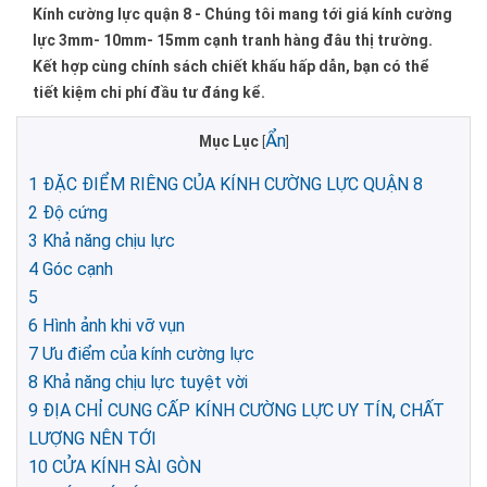
Kính cường lực quận 8 - Chúng tôi mang tới giá kính cường
lực 3mm- 10mm- 15mm cạnh tranh hàng đâu thị trường.
Kết hợp cùng chính sách chiết khấu hấp dẫn, bạn có thể
tiết kiệm chi phí đầu tư đáng kể.
Ẩn
Mục Lục
[
]
1
ĐẶC ĐIỂM RIÊNG CỦA KÍNH CƯỜNG LỰC QUẬN 8
2
Độ cứng
3
Khả năng chịu lực
4
Góc cạnh
5
6
Hình ảnh khi vỡ vụn
7
Ưu điểm của kính cường lực
8
Khả năng chịu lực tuyệt vời
9
ĐỊA CHỈ CUNG CẤP KÍNH CƯỜNG LỰC UY TÍN, CHẤT
LƯỢNG NÊN TỚI
10
CỬA KÍNH SÀI GÒN