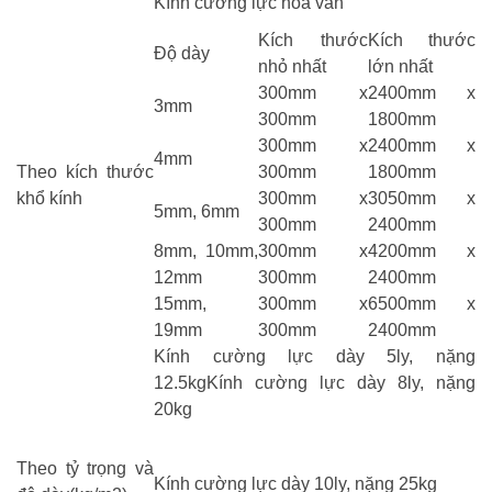
Kính cường lực hoa văn
Kích thước
Kích thước
Độ dày
nhỏ nhất
lớn nhất
300mm x
2400mm x
3mm
300mm
1800mm
300mm x
2400mm x
4mm
Theo kích thước
300mm
1800mm
khổ kính
300mm x
3050mm x
5mm, 6mm
300mm
2400mm
8mm, 10mm,
300mm x
4200mm x
12mm
300mm
2400mm
15mm,
300mm x
6500mm x
19mm
300mm
2400mm
Kính cường lực dày 5ly, nặng
12.5kgKính cường lực dày 8ly, nặng
20kg
Theo tỷ trọng và
Kính cường lực dày 10ly, nặng 25kg