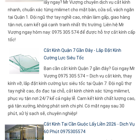
lấy ngay? Mr Vượng chuyên dịch vụ cắt kính
nhanh, chuẩn xác từng milimet cho mặt bàn, cửa sổ, vách ngăn
tại Quận 1. Đội ngũ thợ tay nghề cao, nhận làm gấp, giao hàng
tận nơi, cam kết giá cạnh tranh nhất thị trường. Liên hệ Mr
Vượng ngay hôm nay: 0975 305 574 để được hỗ trợ cắt kính cấp
tốc!
Cắt Kính Quận 7 Gần Đây - Lắp Đặt Kính
Cường Lực Siêu Tốc
Bạn cần cắt kính Quận 7 gần đây? Gọi ngay Mr
Vượng 0975 305 574 – Dịch vụ cắt kính, thay
kính vỡ, lắp đặt kính cường lực siêu tốc tại Quận 7. Đội ngũ thợ
tay nghề cao, đo đạc tại chỗ, cắt kính chính xác từng milimet,
phục vụ tận nơi 24/7 kể cả ngày lễ. Cam kết kính chất lượng cao,
giá tận xưởng, không phát sinh chi phí. Có mặt ngay sau 30
phút, xử lý sạch sẽ, chuyên nghiệp!
Cắt Kính Tại Cần Giuộc Lấy Liền 2026 - Dịch Vụ
60 Phút 0975305574