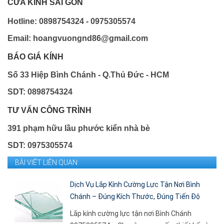
CỬA KÍNH SÀI GÒN
Hotline: 0898754324 - 0975305574
Email: hoangvuongnd86@gmail.com
BÁO GIÁ KÍNH
Số 33 Hiệp Bình Chánh - Q.Thủ Đức - HCM
SDT: 0898754324
TƯ VẤN CÔNG TRÌNH
391 phạm hữu lầu phước kiển nhà bè
SDT: 0975305574
BÀI VIẾT LIÊN QUAN
Dịch Vụ Lắp Kính Cường Lực Tận Nơi Bình
Chánh – Đúng Kích Thước, Đúng Tiến Độ
Lắp kính cường lực tận nơi Bình Chánh