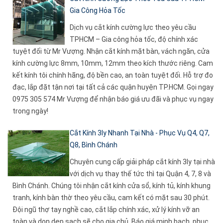
Gia Công Hỏa Tốc
Dịch vụ cắt kính cường lực theo yêu cầu
TPHCM – Gia công hỏa tốc, độ chính xác
tuyệt đối từ Mr Vượng. Nhận cắt kính mặt bàn, vách ngăn, cửa
kính cường lực 8mm, 10mm, 12mm theo kích thước riêng. Cam
kết kính tôi chính hãng, độ bền cao, an toàn tuyệt đối. Hỗ trợ đo
đạc, lắp đặt tận nơi tại tất cả các quận huyện TP.HCM. Gọi ngay
0975 305 574 Mr Vượng để nhận báo giá ưu đãi và phục vụ ngay
trong ngày!
Cắt Kính 3ly Nhanh Tại Nhà - Phục Vụ Q4, Q7,
Q8, Bình Chánh
Chuyên cung cấp giải pháp cắt kính 3ly tại nhà
với dịch vụ thay thế tức thì tại Quận 4, 7, 8 và
Bình Chánh. Chúng tôi nhận cắt kính cửa sổ, kính tủ, kính khung
tranh, kính bàn thờ theo yêu cầu, cam kết có mặt sau 30 phút.
Đội ngũ thợ tay nghề cao, cắt lắp chính xác, xử lý kính vỡ an
toàn và dọn dẹp sạch sẽ cho gia chủ. Báo giá minh bạch, phục