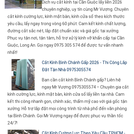
Dịch vụ cắt kính tại Cần Giuộc lấy liền 2026
chuyên nghiệp, uy tín cùng Mr Vượng. Chuyên
cắt kính cường lực, kính mặt bàn, kính cửa sổ theo kích thước
yêu cầu, lấy ngay trong vòng 60 phút. Cam kết kính chất lượng,
đường cắt sắc nét, lắp đặt chuẩn xác và giá gốc tại xưởng.
Phục vụ tận nơi, tận tâm, hỗ trợ xử lý kính vỡ khẩn cấp tại Cần
Giuộc, Long An. Gọi ngay 0975 305 574 để được tư vấn nhanh
nhất!
Cắt Kính Bình Chánh Gấp 2026 - Thi Công Lắp
Đặt Tận Nhà 0975305574
Bạn cần cắt kính Bình Chánh gấp? Liên hệ
ngay Mr Vượng 0975305574 – Chuyên gia cắt
kính cường lực, kính mặt bàn, kính cửa sổ lấy liền tại nhà. Cam
kết thi công nhanh gọn, chính xác, thẩm mỹ cao với giá gốc tận
xưởng. Hỗ trợ lắp đặt mọi công trình từ nhà phố đến văn phòng
tại Bình Chánh. Gọi Mr Vượng ngay để được phục vụ thần tốc
24/7!
Cắt Kính Cường Lực Theo Yêu Cầu TPHCM -