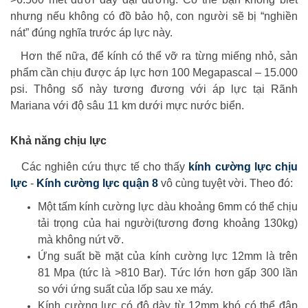
nhưng nếu không có đồ bảo hộ, con người sẽ bị “nghiền
nát” đúng nghĩa trước áp lực này.
Hơn thế nữa, để kính có thể vỡ ra từng miếng nhỏ, sản
phẩm cần chịu được áp lực hơn 100 Megapascal – 15.000
psi. Thông số này tương đương với áp lực tại Rãnh
Mariana với độ sâu 11 km dưới mực nước biển.
Khả năng chịu lực
Các nghiên cứu thực tế cho thấy
kính cường lực chịu
lực
-
Kính cường lực quận 8
vô cùng tuyệt vời. Theo đó:
Một tấm kính cường lực dàu khoảng 6mm có thể chịu
tải trọng của hai người(tương đơng khoảng 130kg)
mà không nứt vỡ.
Ứng suất bề mặt của kính cường lực 12mm là trên
81 Mpa (tức là >810 Bar). Tức lớn hơn gấp 300 lần
so với ứng suất của lốp sau xe máy.
Kính cường lực có độ dày từ 12mm khó có thể đập