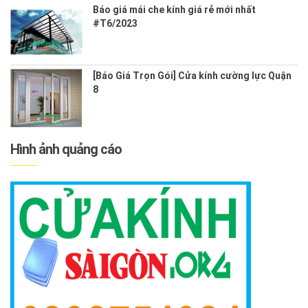
Báo giá mái che kính giá rẻ mới nhất
#T6/2023
[Báo Giá Trọn Gói] Cửa kính cường lực Quận
8
Hình ảnh quảng cáo