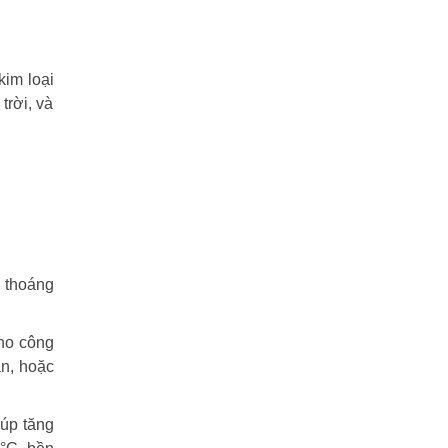
kim loại
trời, và
, thoáng
cho công
ăn, hoặc
iúp tăng