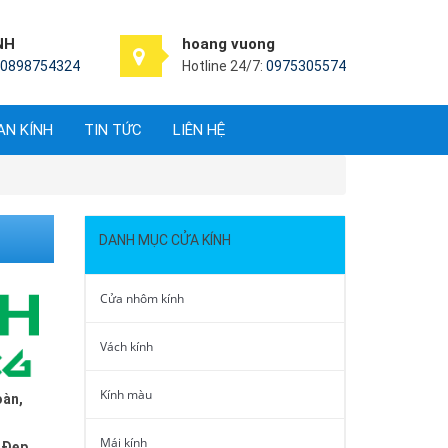
NH
hoang vuong
0898754324
Hotline 24/7:
0975305574
AN KÍNH
TIN TỨC
LIÊN HỆ
DANH MỤC CỬA KÍNH
Cửa nhôm kính
Vách kính
Kính màu
oàn,
Mái kính
 Đẹp,