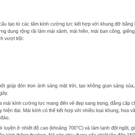
ấu tạo từ các tấm kính cường lực kết hợp với khung đỡ bằng 
ng dụng rộng rãi làm mái sảnh, mái hiên, mái ban công, giếng 
h vượt trội:
ốt giúp đón trọn ánh sáng mặt trời, tạo không gian sáng sủa
gày.
 của mái kính cường lực mang đến vẻ đẹp sang trọng, đẳng cấp 
hay hiện đại. Mái kính có thể kết hợp với nhiều loại khung, hoa v
 đáo.
 luyện ở nhiệt độ cao (khoảng 700°C) và làm lạnh đột ngột, g