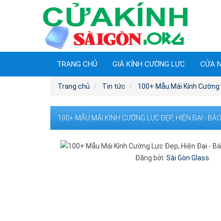
TRANG CHỦ
GIÁ KÍNH CƯỜNG LỰC
CỬA 
Trang chủ
Tin tức
100+ Mẫu Mái Kính Cường L
100+ MẪU MÁI KÍNH CƯỜNG LỰC ĐẸP, HIỆN ĐẠI - BÁ
Đăng bởi:
Sài Gòn Glass