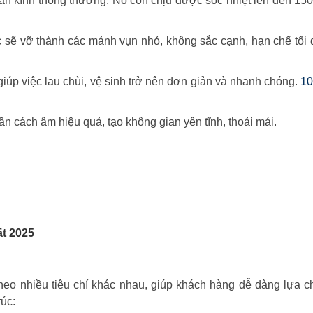
lần kính thông thường. Nó còn chịu được sốc nhiệt lên đến 15
 sẽ vỡ thành các mảnh vụn nhỏ, không sắc cạnh, hạn chế tối
iúp việc lau chùi, vệ sinh trở nên đơn giản và nhanh chóng.
1
 cách âm hiệu quả, tạo không gian yên tĩnh, thoải mái.
t 2025
heo nhiều tiêu chí khác nhau, giúp khách hàng dễ dàng lựa 
úc: