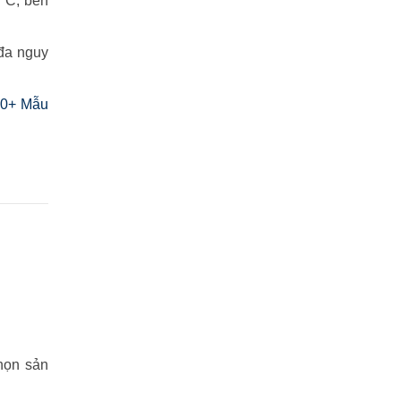
0°C, bền
 đa nguy
00+ Mẫu
chọn sản