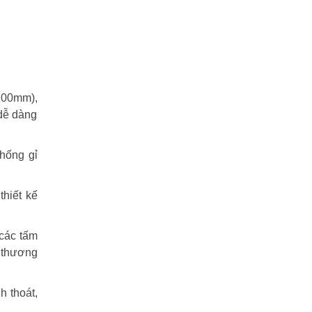
x100mm),
 dễ dàng
hống gỉ
hiết kế
 các tấm
m thương
h thoát,