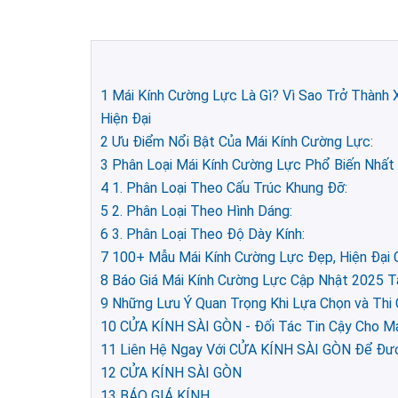
1
Mái Kính Cường Lực Là Gì? Vì Sao Trở Thành 
Hiện Đại
2
Ưu Điểm Nổi Bật Của Mái Kính Cường Lực:
3
Phân Loại Mái Kính Cường Lực Phổ Biến Nhất
4
1. Phân Loại Theo Cấu Trúc Khung Đỡ:
5
2. Phân Loại Theo Hình Dáng:
6
3. Phân Loại Theo Độ Dày Kính:
7
100+ Mẫu Mái Kính Cường Lực Đẹp, Hiện Đại C
8
Báo Giá Mái Kính Cường Lực Cập Nhật 2025 
9
Những Lưu Ý Quan Trọng Khi Lựa Chọn và Thi
10
CỬA KÍNH SÀI GÒN - Đối Tác Tin Cậy Cho Má
11
Liên Hệ Ngay Với CỬA KÍNH SÀI GÒN Để Đượ
12
CỬA KÍNH SÀI GÒN
13
BÁO GIÁ KÍNH