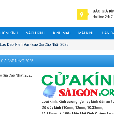
BÁO GIÁ KÍ
Hotline 24/7:
NHÔM KÍNH
VÁCH KÍNH
KÍNH MÀU
MÁI KÍNH
LAN C
ực Đẹp, Hiện Đại - Báo Giá Cập Nhật 2025
O GIÁ CẬP NHẬT 2025
Loại kính: Kính cường lực hay kính dán an t
độ dày kính (10mm, 12mm, 10.38mm,
12.38mm...). 100+ Mẫu Mái Kính Cường Lực