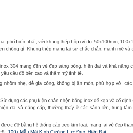
oại phổ biến nhất, với khung thép hộp (ví dụ: 50x100mm, 100
sơn chống gỉ. Khung thép mang lại sự chắc chắn, mạnh mẽ và
nox 304 mang đến vẻ đẹp sáng bóng, hiện đại và khả năng c
h yêu cầu độ bền cao và thẩm mỹ tinh tế.
 nhôm nhẹ, dễ gia công, không bị ăn mòn, phù hợp với các t
Sử dụng các phụ kiện chân nhện bằng inox để kẹp và cố định
 hiện đại và đẳng cấp, thường thấy ở các sảnh lớn, trung tâ
 được đỡ bằng hệ thống cáp treo kim loại, mang lại vẻ đẹp than
cột.
100+ Mẫu Mái Kính Cường Lực Đẹp, Hiện Đại