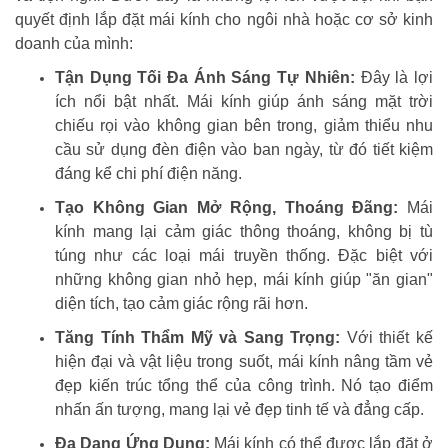
quyết định lắp đặt mái kính cho ngôi nhà hoặc cơ sở kinh
doanh của mình:
Tận Dụng Tối Đa Ánh Sáng Tự Nhiên:
Đây là lợi
ích nổi bật nhất. Mái kính giúp ánh sáng mặt trời
chiếu rọi vào không gian bên trong, giảm thiểu nhu
cầu sử dụng đèn điện vào ban ngày, từ đó tiết kiệm
đáng kể chi phí điện năng.
Tạo Không Gian Mở Rộng, Thoáng Đãng:
Mái
kính mang lại cảm giác thông thoáng, không bị tù
túng như các loại mái truyền thống. Đặc biệt với
những không gian nhỏ hẹp, mái kính giúp "ăn gian"
diện tích, tạo cảm giác rộng rãi hơn.
Tăng Tính Thẩm Mỹ và Sang Trọng:
Với thiết kế
hiện đại và vật liệu trong suốt, mái kính nâng tầm vẻ
đẹp kiến trúc tổng thể của công trình. Nó tạo điểm
nhấn ấn tượng, mang lại vẻ đẹp tinh tế và đẳng cấp.
Đa Dạng Ứng Dụng:
Mái kính có thể được lắp đặt ở