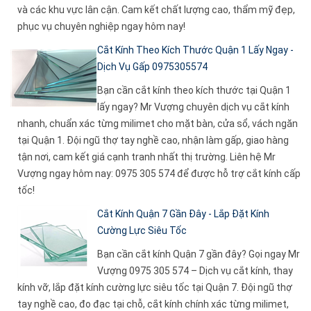
và các khu vực lân cận. Cam kết chất lượng cao, thẩm mỹ đẹp,
phục vụ chuyên nghiệp ngay hôm nay!
Cắt Kính Theo Kích Thước Quận 1 Lấy Ngay -
Dịch Vụ Gấp 0975305574
Bạn cần cắt kính theo kích thước tại Quận 1
lấy ngay? Mr Vượng chuyên dịch vụ cắt kính
nhanh, chuẩn xác từng milimet cho mặt bàn, cửa sổ, vách ngăn
tại Quận 1. Đội ngũ thợ tay nghề cao, nhận làm gấp, giao hàng
tận nơi, cam kết giá cạnh tranh nhất thị trường. Liên hệ Mr
Vượng ngay hôm nay: 0975 305 574 để được hỗ trợ cắt kính cấp
tốc!
Cắt Kính Quận 7 Gần Đây - Lắp Đặt Kính
Cường Lực Siêu Tốc
Bạn cần cắt kính Quận 7 gần đây? Gọi ngay Mr
Vượng 0975 305 574 – Dịch vụ cắt kính, thay
kính vỡ, lắp đặt kính cường lực siêu tốc tại Quận 7. Đội ngũ thợ
tay nghề cao, đo đạc tại chỗ, cắt kính chính xác từng milimet,