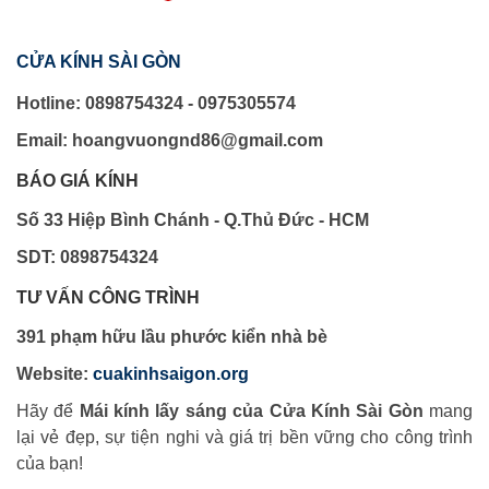
CỬA KÍNH SÀI GÒN
Hotline: 0898754324 - 0975305574
Email: hoangvuongnd86@gmail.com
BÁO GIÁ KÍNH
Số 33 Hiệp Bình Chánh - Q.Thủ Đức - HCM
SDT: 0898754324
TƯ VẤN CÔNG TRÌNH
391 phạm hữu lầu phước kiển nhà bè
Website:
cuakinhsaigon.org
Hãy để
Mái kính lấy sáng của Cửa Kính Sài Gòn
mang
lại vẻ đẹp, sự tiện nghi và giá trị bền vững cho công trình
của bạn!