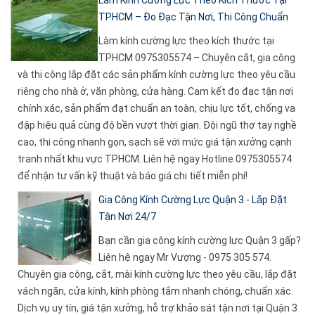
Làm Kính Cường Lực Theo Kích Thước Tại
TPHCM – Đo Đạc Tận Nơi, Thi Công Chuẩn
Làm kính cường lực theo kích thước tại
TPHCM 0975305574 – Chuyên cắt, gia công
và thi công lắp đặt các sản phẩm kính cường lực theo yêu cầu
riêng cho nhà ở, văn phòng, cửa hàng. Cam kết đo đạc tận nơi
chính xác, sản phẩm đạt chuẩn an toàn, chịu lực tốt, chống va
đập hiệu quả cùng độ bền vượt thời gian. Đội ngũ thợ tay nghề
cao, thi công nhanh gọn, sạch sẽ với mức giá tận xưởng cạnh
tranh nhất khu vực TPHCM. Liên hệ ngay Hotline 0975305574
để nhận tư vấn kỹ thuật và báo giá chi tiết miễn phí!
Gia Công Kính Cường Lực Quận 3 - Lắp Đặt
Tận Nơi 24/7
Bạn cần gia công kính cường lực Quận 3 gấp?
Liên hệ ngay Mr Vượng - 0975 305 574.
Chuyên gia công, cắt, mài kính cường lực theo yêu cầu, lắp đặt
vách ngăn, cửa kính, kính phòng tắm nhanh chóng, chuẩn xác.
Dịch vụ uy tín, giá tận xưởng, hỗ trợ khảo sát tận nơi tại Quận 3