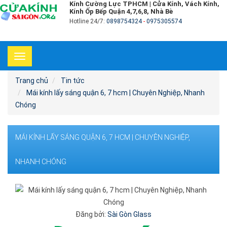
Kính Cường Lực TPHCM | Cửa Kính, Vách Kính,
Kính Ốp Bếp Quận 4,7,6,8, Nhà Bè
Hotline 24/7:
0898754324
-
0975305574
Toggle
navigation
Trang chủ
Tin tức
Mái kính lấy sáng quận 6, 7 hcm | Chuyên Nghiệp, Nhanh
Chóng
MÁI KÍNH LẤY SÁNG QUẬN 6, 7 HCM | CHUYÊN NGHIỆP,
NHANH CHÓNG
Đăng bởi:
Sài Gòn Glass