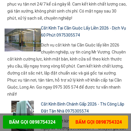
phục vụ tận nơi 24/7 kể cả ngày lễ. Cam kết kính chất lượng cao,
giá tận xưởng, không phát sinh chi phí. Có mặt ngay sau 30
phút, xử lý sạch sẽ, chuyên nghiệp!
Cắt Kính Tại Cần Giuộc Lấy Liền 2026 - Dịch Vụ
60 Phút 0975305574
Dịch vụ cắt kính tại Cần Giuộc lấy liền 2026
chuyên nghiệp, uy tín cùng Mr Vượng. Chuyên
cắt kính cường lực, kính mặt bàn, kính cửa sổ theo kích thước
yêu cầu, lấy ngay trong vòng 60 phút. Cam kết kính chất lượng,
đường cắt sắc nét, lắp đặt chuẩn xác và giá gốc tại xưởng.
Phục vụ tận nơi, tận tâm, hỗ trợ xử lý kính vỡ khẩn cấp tại Cần
Giuộc, Long An. Gọi ngay 0975 305 574 để được tư vấn nhanh
nhất!
Cắt Kính Bình Chánh Gấp 2026 - Thi Công Lắp
Đặt Tận Nhà 0975305574
Bạn cần cắt kính Bình Chánh gấp? Liên hệ
BẤM GỌI 0898754324
BẤM GỌI 0898754324
ngay Mr Vượng 0975305574 – Chuyên gia cắt