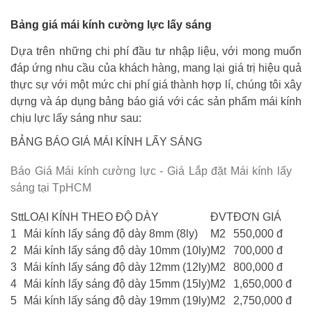
Bảng giá mái kính cường lực lấy sáng
Dựa trên những chi phí đầu tư nhập liệu, với mong muốn
đáp ứng nhu cầu của khách hàng, mang lại giá trị hiệu quả
thực sự với một mức chi phí giá thành hợp lí, chúng tôi xây
dựng và áp dụng bảng báo giá với các sản phẩm mái kính
chịu lực lấy sáng như sau:
BẢNG BÁO GIÁ MÁI KÍNH LẤY SÁNG
Báo Giá Mái kính cường lực - Giá Lắp đặt Mái kính lấy
sáng tại TpHCM
Stt
LOẠI KÍNH THEO ĐỘ DÀY
ĐVT
ĐƠN GIÁ
1
Mái kính lấy sáng độ dày 8mm (8ly)
M2
550,000 đ
2
Mái kính lấy sáng độ dày 10mm (10ly)
M2
700,000 đ
3
Mái kính lấy sáng độ dày 12mm (12ly)
M2
800,000 đ
4
Mái kính lấy sáng độ dày 15mm (15ly)
M2
1,650,000 đ
5
Mái kính lấy sáng độ dày 19mm (19ly)
M2
2,750,000 đ