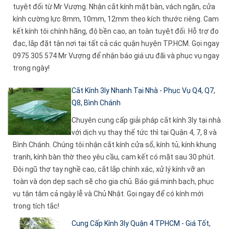
tuyệt đối từ Mr Vượng. Nhận cắt kính mặt bàn, vách ngăn, cửa
kính cường lực 8mm, 10mm, 12mm theo kích thước riêng. Cam
kết kính tôi chính hãng, độ bền cao, an toàn tuyệt đối. Hỗ trợ đo
đạc, lắp đặt tận nơi tại tất cả các quận huyện TP.HCM. Gọi ngay
0975 305 574 Mr Vượng để nhận báo giá ưu đãi và phục vụ ngay
trong ngày!
Cắt Kính 3ly Nhanh Tại Nhà - Phục Vụ Q4, Q7,
Q8, Bình Chánh
Chuyên cung cấp giải pháp cắt kính 3ly tại nhà
với dịch vụ thay thế tức thì tại Quận 4, 7, 8 và
Bình Chánh. Chúng tôi nhận cắt kính cửa sổ, kính tủ, kính khung
tranh, kính bàn thờ theo yêu cầu, cam kết có mặt sau 30 phút.
Đội ngũ thợ tay nghề cao, cắt lắp chính xác, xử lý kính vỡ an
toàn và dọn dẹp sạch sẽ cho gia chủ. Báo giá minh bạch, phục
vụ tận tâm cả ngày lễ và Chủ Nhật. Gọi ngay để có kính mới
trong tích tắc!
Cung Cấp Kính 3ly Quận 4 TPHCM - Giá Tốt,