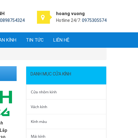
NH
hoang vuong
0898754324
Hotline 24/7:
0975305574
AN KÍNH
TIN TỨC
LIÊN HỆ
DANH MỤC CỬA KÍNH
Cửa nhôm kính
Vách kính
Kính màu
nh
 Lắp
Mái kính
 30