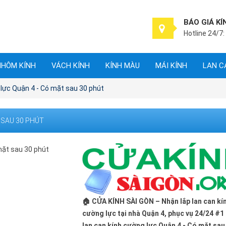
BÁO GIÁ KÍ
Hotline 24/7:
NHÔM KÍNH
VÁCH KÍNH
KÍNH MÀU
MÁI KÍNH
LAN C
 lực Quận 4 - Có mặt sau 30 phút
 SAU 30 PHÚT
🏠 CỬA KÍNH SÀI GÒN – Nhận lắp lan can kí
cường lực tại nhà Quận 4, phục vụ 24/24 #1
lan can kính cường lực Quận 4 - Có mặt sau