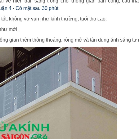
i vẻ hiện đại, sang trọng cho không gian ban công, cầu tha
uận 4 - Có mặt sau 30 phút
tốt, không vỡ vụn như kính thường, tuổi thọ cao.
như mới.
ông gian thêm thông thoáng, rộng mở và tận dụng ánh sáng tự 