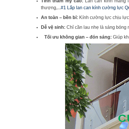
Tính thẩm mỹ cao:
Lan can kính mang lạ
thượng,...
#1 Lắp lan can kính cường lực Q
An toàn – bền bỉ:
Kính cường lực chịu lực 
Dễ vệ sinh:
Chỉ cần lau nhẹ là sáng bóng 
Tối ưu không gian – đón sáng:
Giúp kh