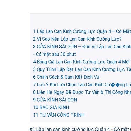
1
Lắp Lan Can Kính Cường Lực Quận 4 – Có Mặt
2
Vì Sao Nên Lắp Lan Can Kính Cường Lực?
3
CỬA KÍNH SÀI GÒN – Đơn Vị Lắp Lan Can Kính 
- Có mặt sau 30 phút
4
Bảng Giá Lan Can Kính Cường Lực Quận 4 Mới
5
Quy Trình Lắp Đặt Lan Can Kính Cường Lực Tại
6
Chính Sách & Cam Kết Dịch Vụ
7
Lưu Ý Khi Lựa Chọn Lan Can Kính Cư��ng L
8
Liên Hệ Ngay Để Được Tư Vấn & Thi Công Nh
9
CỬA KÍNH SÀI GÒN
10
BÁO GIÁ KÍNH
11
TƯ VẤN CÔNG TRÌNH
#1 Lắp lan can kính cường lực Quận 4 - Có mặt 