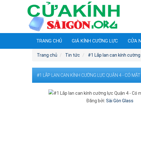
TRANG CHỦ
GIÁ KÍNH CƯỜNG LỰC
CỬA 
Trang chủ
Tin tức
#1 Lắp lan can kính cường
#1 LẮP LAN CAN KÍNH CƯỜNG LỰC QUẬN 4 - CÓ MẶT
Đăng bởi:
Sài Gòn Glass