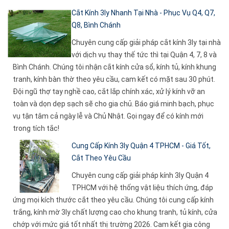
Cắt Kính 3ly Nhanh Tại Nhà - Phục Vụ Q4, Q7,
Q8, Bình Chánh
Chuyên cung cấp giải pháp cắt kính 3ly tại nhà
với dịch vụ thay thế tức thì tại Quận 4, 7, 8 và
Bình Chánh. Chúng tôi nhận cắt kính cửa sổ, kính tủ, kính khung
tranh, kính bàn thờ theo yêu cầu, cam kết có mặt sau 30 phút.
Đội ngũ thợ tay nghề cao, cắt lắp chính xác, xử lý kính vỡ an
toàn và dọn dẹp sạch sẽ cho gia chủ. Báo giá minh bạch, phục
vụ tận tâm cả ngày lễ và Chủ Nhật. Gọi ngay để có kính mới
trong tích tắc!
Cung Cấp Kính 3ly Quận 4 TPHCM - Giá Tốt,
Cắt Theo Yêu Cầu
Chuyên cung cấp giải pháp kính 3ly Quận 4
TPHCM với hệ thống vật liệu thích ứng, đáp
ứng mọi kích thước cắt theo yêu cầu. Chúng tôi cung cấp kính
trắng, kính mờ 3ly chất lượng cao cho khung tranh, tủ kính, cửa
chớp với mức giá tốt nhất thị trường 2026. Cam kết gia công