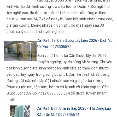
Vượng 0975 305 574 – Dịch vụ cắt kính, thay
kính vỡ, lắp đặt kính cường lực siêu tốc tại Quận 7. Đội ngũ thợ
tay nghề cao, đo đạc tại chỗ, cắt kính chính xác từng milimet,
phục vụ tận nơi 24/7 kể cả ngày lễ. Cam kết kính chất lượng cao,
giá tận xưởng, không phát sinh chi phí. Có mặt ngay sau 30
phút, xử lý sạch sẽ, chuyên nghiệp!
Cắt Kính Tại Cần Giuộc Lấy Liền 2026 - Dịch Vụ
60 Phút 0975305574
Dịch vụ cắt kính tại Cần Giuộc lấy liền 2026
chuyên nghiệp, uy tín cùng Mr Vượng. Chuyên
cắt kính cường lực, kính mặt bàn, kính cửa sổ theo kích thước
yêu cầu, lấy ngay trong vòng 60 phút. Cam kết kính chất lượng,
đường cắt sắc nét, lắp đặt chuẩn xác và giá gốc tại xưởng.
Phục vụ tận nơi, tận tâm, hỗ trợ xử lý kính vỡ khẩn cấp tại Cần
Giuộc, Long An. Gọi ngay 0975 305 574 để được tư vấn nhanh
nhất!
Cắt Kính Bình Chánh Gấp 2026 - Thi Công Lắp
Đặt Tận Nhà 0975305574