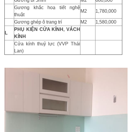
Gương bỉ 5mm
M2
680,000
Gương khắc hoạ tiết nghệ
M2
1,780,000
thuật
Gương ghép ô trang trí
M2
1,580,000
PHỤ KIỆN CỬA KÍNH, VÁCH
L
KÍNH
Cửa kính thuỷ lực (VVP Thái
Lan)