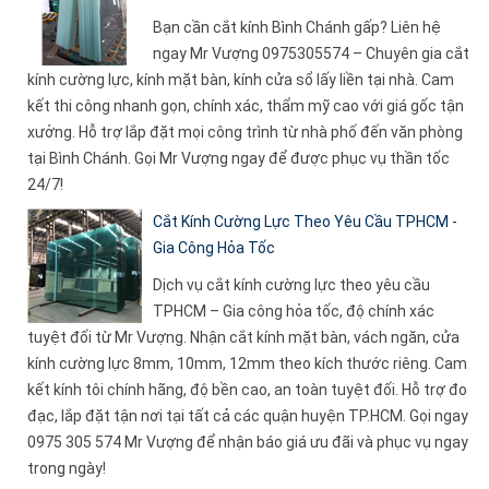
Bạn cần cắt kính Bình Chánh gấp? Liên hệ
ngay Mr Vượng 0975305574 – Chuyên gia cắt
kính cường lực, kính mặt bàn, kính cửa sổ lấy liền tại nhà. Cam
kết thi công nhanh gọn, chính xác, thẩm mỹ cao với giá gốc tận
xưởng. Hỗ trợ lắp đặt mọi công trình từ nhà phố đến văn phòng
tại Bình Chánh. Gọi Mr Vượng ngay để được phục vụ thần tốc
24/7!
Cắt Kính Cường Lực Theo Yêu Cầu TPHCM -
Gia Công Hỏa Tốc
Dịch vụ cắt kính cường lực theo yêu cầu
TPHCM – Gia công hỏa tốc, độ chính xác
tuyệt đối từ Mr Vượng. Nhận cắt kính mặt bàn, vách ngăn, cửa
kính cường lực 8mm, 10mm, 12mm theo kích thước riêng. Cam
kết kính tôi chính hãng, độ bền cao, an toàn tuyệt đối. Hỗ trợ đo
đạc, lắp đặt tận nơi tại tất cả các quận huyện TP.HCM. Gọi ngay
0975 305 574 Mr Vượng để nhận báo giá ưu đãi và phục vụ ngay
trong ngày!