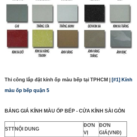
Thi công lắp đặt kính ốp màu bếp tại TPHCM |
[#1] Kính
màu ốp bếp quận 5
BẢNG GIÁ KÍNH MÀU ỐP BẾP - CỬA KÍNH SÀI GÒN
ĐƠN
ĐƠN
STT
NỘI DUNG
VỊ
GIÁ(VNĐ)