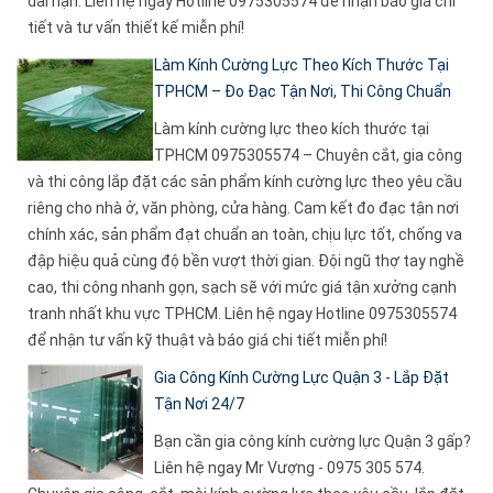
dài hạn. Liên hệ ngay Hotline 0975305574 để nhận báo giá chi
tiết và tư vấn thiết kế miễn phí!
Làm Kính Cường Lực Theo Kích Thước Tại
TPHCM – Đo Đạc Tận Nơi, Thi Công Chuẩn
Làm kính cường lực theo kích thước tại
TPHCM 0975305574 – Chuyên cắt, gia công
và thi công lắp đặt các sản phẩm kính cường lực theo yêu cầu
riêng cho nhà ở, văn phòng, cửa hàng. Cam kết đo đạc tận nơi
chính xác, sản phẩm đạt chuẩn an toàn, chịu lực tốt, chống va
đập hiệu quả cùng độ bền vượt thời gian. Đội ngũ thợ tay nghề
cao, thi công nhanh gọn, sạch sẽ với mức giá tận xưởng cạnh
tranh nhất khu vực TPHCM. Liên hệ ngay Hotline 0975305574
để nhận tư vấn kỹ thuật và báo giá chi tiết miễn phí!
Gia Công Kính Cường Lực Quận 3 - Lắp Đặt
Tận Nơi 24/7
Bạn cần gia công kính cường lực Quận 3 gấp?
Liên hệ ngay Mr Vượng - 0975 305 574.