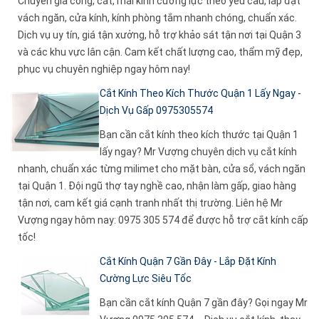
Chuyên gia công, cắt, mài kính cường lực theo yêu cầu, lắp đặt
vách ngăn, cửa kính, kính phòng tắm nhanh chóng, chuẩn xác.
Dịch vụ uy tín, giá tận xưởng, hỗ trợ khảo sát tận nơi tại Quận 3
và các khu vực lân cận. Cam kết chất lượng cao, thẩm mỹ đẹp,
phục vụ chuyên nghiệp ngay hôm nay!
Cắt Kính Theo Kích Thước Quận 1 Lấy Ngay -
Dịch Vụ Gấp 0975305574
Bạn cần cắt kính theo kích thước tại Quận 1
lấy ngay? Mr Vượng chuyên dịch vụ cắt kính
nhanh, chuẩn xác từng milimet cho mặt bàn, cửa sổ, vách ngăn
tại Quận 1. Đội ngũ thợ tay nghề cao, nhận làm gấp, giao hàng
tận nơi, cam kết giá cạnh tranh nhất thị trường. Liên hệ Mr
Vượng ngay hôm nay: 0975 305 574 để được hỗ trợ cắt kính cấp
tốc!
Cắt Kính Quận 7 Gần Đây - Lắp Đặt Kính
Cường Lực Siêu Tốc
Bạn cần cắt kính Quận 7 gần đây? Gọi ngay Mr