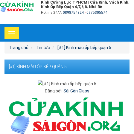
Kính Cường Lực TPHCM | Cửa Kính, Vách Kính,
Kính Ốp Bếp Quận 4,7,6,8, Nhà Bè
Hotline 24/7:
0898754324
-
0975305574
Toggle
navigation
Trang chủ
Tin tức
[#1] Kính màu ốp bếp quận 5
[#1] KÍNH MÀU ỐP BẾP QUẬN 5
Đăng bởi:
Sài Gòn Glass