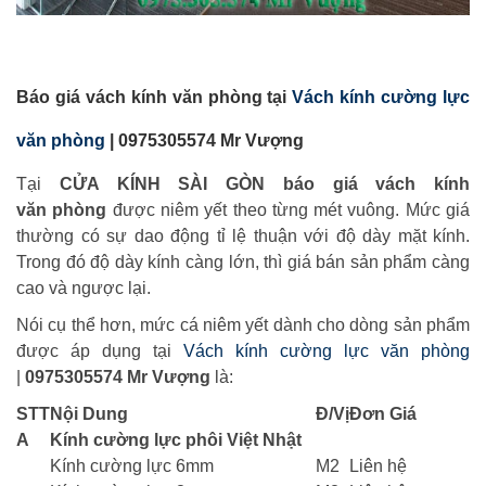
Báo giá vách kính văn phòng tại
Vách kính cường lực
văn phòng
| 0975305574 Mr Vượng
Tại
CỬA KÍNH SÀI GÒN
báo giá vách kính
văn
phòng
được niêm yết theo từng mét vuông. Mức giá
thường có sự dao động tỉ lệ thuận với độ dày mặt kính.
Trong đó độ dày kính càng lớn, thì giá bán sản phẩm càng
cao và ngược lại.
Nói cụ thể hơn, mức cá niêm yết dành cho dòng sản phẩm
được áp dụng tại
Vách kính cường lực văn phòng
|
0975305574 Mr Vượng
là:
STT
Nội Dung
Đ/Vị
Đơn Giá
A
Kính cường lực phôi Việt Nhật
Kính cường lực 6mm
M2
Liên hệ