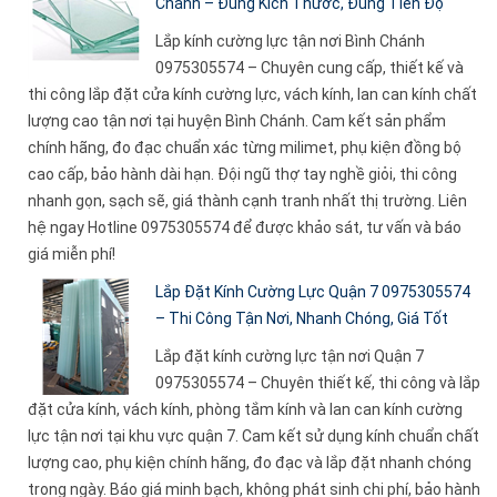
Chánh – Đúng Kích Thước, Đúng Tiến Độ
Lắp kính cường lực tận nơi Bình Chánh
0975305574 – Chuyên cung cấp, thiết kế và
thi công lắp đặt cửa kính cường lực, vách kính, lan can kính chất
lượng cao tận nơi tại huyện Bình Chánh. Cam kết sản phẩm
chính hãng, đo đạc chuẩn xác từng milimet, phụ kiện đồng bộ
cao cấp, bảo hành dài hạn. Đội ngũ thợ tay nghề giỏi, thi công
nhanh gọn, sạch sẽ, giá thành cạnh tranh nhất thị trường. Liên
hệ ngay Hotline 0975305574 để được khảo sát, tư vấn và báo
giá miễn phí!
Lắp Đặt Kính Cường Lực Quận 7 0975305574
– Thi Công Tận Nơi, Nhanh Chóng, Giá Tốt
Lắp đặt kính cường lực tận nơi Quận 7
0975305574 – Chuyên thiết kế, thi công và lắp
đặt cửa kính, vách kính, phòng tắm kính và lan can kính cường
lực tận nơi tại khu vực quận 7. Cam kết sử dụng kính chuẩn chất
lượng cao, phụ kiện chính hãng, đo đạc và lắp đặt nhanh chóng
trong ngày. Báo giá minh bạch, không phát sinh chi phí, bảo hành