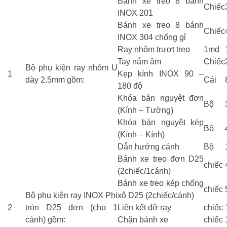
Bánh xe treo 8 bánh
Chiếc
INOX 201
Bánh xe treo 8 bánh
Chiếc
INOX 304 chống gỉ
Ray nhôm trượt treo
1md
Tay nắm âm
Chiếc
Bộ phụ kiện ray nhôm U
1
Kẹp kính INOX 90 –
dày 2.5mm gồm:
Cái
180 độ
Khóa bán nguyệt đơn
Bộ
(Kính – Tường)
Khóa bán nguyệt kép
Bộ
(Kính – Kính)
Dẫn hướng cánh
Bộ
Bánh xe treo đơn D25
chiếc
(2chiếc/1cánh)
Bánh xe treo kép chống
chiếc
Bộ phụ kiện ray INOX Phi
xô D25 (2chiếc/cánh)
2
tròn D25 đơn (cho 1
Liên kết đỡ ray
chiếc
cánh) gồm:
Chặn bánh xe
chiếc