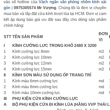
vào số hotline của
Vách ngăn văn phòng nhôm kính sài
gòn
|
0975305574 Mr Vượng
. Chúng tôi là đơn vị chuyên
mua bán và lắp đặt cửa kính trượt lùa tại HCM. Đơn vị cam
kết áp dụng báo giá ưu đãi sau đây cho dòng sản phẩm
chính hãng:
ĐƠN
STT
TÊN SẢN PHẨM
VỊ
I
KÍNH CƯỜNG LƯC TRONG KHỔ 2480 X 3200
1
Kính cường lực 8mm
m2
2
Kính cường lực 10mm
m2
3
Kính cường lực 12mm
m2
4
Kính cường lực 15mm
m2
II
KÍNH SƠN MÀU SỬ DỤNG ỐP TRANG TRÍ
1
Kính màu 6mm cường lực
md
2
Kính màu 8mm cường lực
md
3
Kính màu 10mm cường lực
md
III
PHỤ KIỆN CỬA KÍNH CƯỜNG LỰC
A
BỘ PHỤ KIỆN CỬA ĐI KÍNH LÙA (HÃNG VVP THÁI 