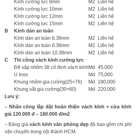
Kính cường lực 8mm
M2
Liên hệ
Kính cường lực 10mm
M2
Liên hệ
Kính cường lực 12mm
M2
Liên hệ
Kính cường lực 15mm
M2
Liên hệ
B
Kính dán an toàn
Kính dán an toàn 6.38mm
M2
Liên hệ
Kính dán an toàn 8.38mm
M2
Liên hệ
Kính dán an toàn 10.38mm
M2
Liên hệ
C
Thi công vách kính cường lực
Đế sập nhôm 38 cố định vách kính
Md
45,000
U Inox
Md
75,000
Khung nhôm gia cường(25×76)
Md
180,000
Khung sắt gia cường(30×60)
Md
220,000
Lưu ý:
– Nhân công lắp đặt hoàn thiện vách kính + cửa kính
giá 120.000 đ – 180.000 đ/m2
– Bảng giá
vách kính văn phòng đẹp
đã bao gồm chi phí
vận chuyển trong nội thành HCM.