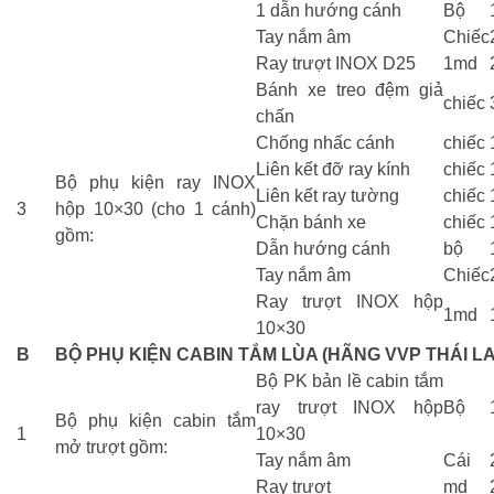
1 dẫn hướng cánh
Bộ
Tay nắm âm
Chiếc
Ray trượt INOX D25
1md
Bánh xe treo đệm giả
chiếc
chấn
Chống nhấc cánh
chiếc
Liên kết đỡ ray kính
chiếc
Bộ phụ kiện ray INOX
Liên kết ray tường
chiếc
3
hộp 10×30 (cho 1 cánh)
Chặn bánh xe
chiếc
gồm:
Dẫn hướng cánh
bộ
Tay nắm âm
Chiếc
Ray trượt INOX hộp
1md
10×30
B
BỘ PHỤ KIỆN CABIN TẮM LÙA (HÃNG VVP THÁI L
Bộ PK bản lề cabin tắm
ray trượt INOX hộp
Bộ
Bộ phụ kiện cabin tắm
1
10×30
mở trượt gồm:
Tay nắm âm
Cái
Ray trượt
md