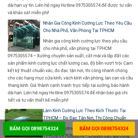
dài hạn uy tín. Liên hệ ngay Hotline 0975305574 để được tư vấn
và khảo sát miễn phí!
Nhận Gia Công Kính Cường Lực Theo Yêu Cầu
Cho Nhà Phố, Văn Phòng Tại TPHCM
Nhận gia công kính cường lực theo yêu cầu
cho nhà phố, văn phòng tại TPHCM
0975305574 – Xưởng chuyên sản xuất, cắt mài và lắp đặt các
sản phẩm kính cường lực chất lượng cao, độ bền vượt trội. Cam
kết kỹ thuật chuẩn xác, đo đạc tận nơi, thi công nhanh chóng
cho các hạng mục cửa kính, vách kính văn phòng, lan can và cầu
thang kính. Giá thành cạnh tranh trực tiếp tại xưởng, bảo hành
dài hạn. Liên hệ ngay Hotline 0975305574 để nhận báo giá chi
tiết và tư vấn thiết kế miễn phí!
Làm Kính Cường Lực Theo Kích Thước Tại
TPHCM – Đo Đạc Tận Nơi, Thi Công Chuẩn
BẤM GỌI 0898754324
BẤM GỌI 0898754324
Làm kính cường lực theo kích thước tại
TPHCM 0975305574 – Chuyên cắt, gia công