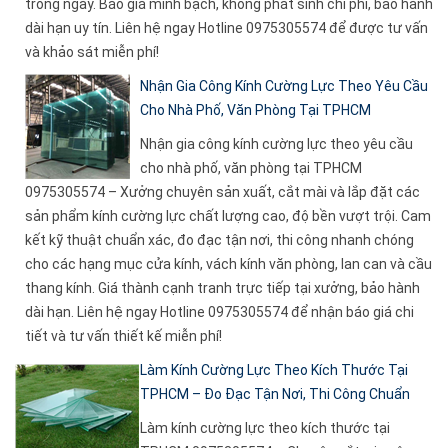
trong ngày. Báo giá minh bạch, không phát sinh chi phí, bảo hành
dài hạn uy tín. Liên hệ ngay Hotline 0975305574 để được tư vấn
và khảo sát miễn phí!
Nhận Gia Công Kính Cường Lực Theo Yêu Cầu
Cho Nhà Phố, Văn Phòng Tại TPHCM
Nhận gia công kính cường lực theo yêu cầu
cho nhà phố, văn phòng tại TPHCM
0975305574 – Xưởng chuyên sản xuất, cắt mài và lắp đặt các
sản phẩm kính cường lực chất lượng cao, độ bền vượt trội. Cam
kết kỹ thuật chuẩn xác, đo đạc tận nơi, thi công nhanh chóng
cho các hạng mục cửa kính, vách kính văn phòng, lan can và cầu
thang kính. Giá thành cạnh tranh trực tiếp tại xưởng, bảo hành
dài hạn. Liên hệ ngay Hotline 0975305574 để nhận báo giá chi
tiết và tư vấn thiết kế miễn phí!
Làm Kính Cường Lực Theo Kích Thước Tại
TPHCM – Đo Đạc Tận Nơi, Thi Công Chuẩn
Làm kính cường lực theo kích thước tại