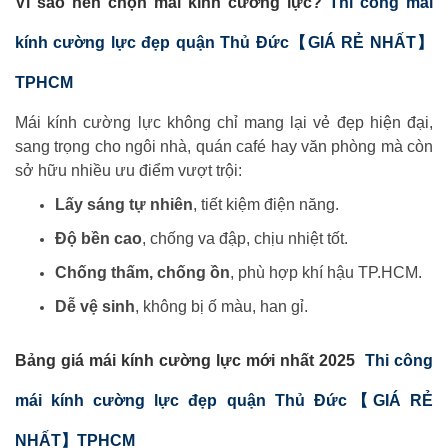
Vì sao nên chọn mái kính cường lực?
Thi công mái
kính cường lực đẹp quận Thủ Đức【GIÁ RẺ NHẤT】
TPHCM
Mái kính cường lực không chỉ mang lại vẻ đẹp hiện đại,
sang trọng cho ngôi nhà, quán café hay văn phòng mà còn
sở hữu nhiều ưu điểm vượt trội:
Lấy sáng tự nhiên
, tiết kiệm điện năng.
Độ bền cao
, chống va đập, chịu nhiệt tốt.
Chống thấm, chống ồn
, phù hợp khí hậu TP.HCM.
Dễ vệ sinh
, không bị ố màu, han gỉ.
Bảng giá mái kính cường lực mới nhất 2025
Thi công
mái kính cường lực đẹp quận Thủ Đức【GIÁ RẺ
NHẤT】TPHCM