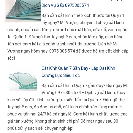
Dịch Vụ Gấp 0975305574
Bạn cần cắt kính theo kích thước tại Quận 1
lấy ngay? Mr Vượng chuyên dịch vụ cắt kính
nhanh, chuẩn xác từng milimet cho mặt bàn, cửa sổ, vách ngăn
tại Quận 1. Đội ngũ thợ tay nghề cao, nhận làm gấp, giao hàng
tận nơi, cam kết giá cạnh tranh nhất thị trường. Liên hệ Mr
Vượng ngay hôm nay: 0975 305 574 để được hỗ trợ cắt kính cấp
tốc!
Cắt Kính Quận 7 Gần Đây - Lắp Đặt Kính
Cường Lực Siêu Tốc
Bạn cần cắt kính Quận 7 gần đây? Gọi ngay Mr
Vượng 0975 305 574 – Dịch vụ cắt kính, thay
kính vỡ, lắp đặt kính cường lực siêu tốc tại Quận 7. Đội ngũ thợ
tay nghề cao, đo đạc tại chỗ, cắt kính chính xác từng milimet,
phục vụ tận nơi 24/7 kể cả ngày lễ. Cam kết kính chất lượng cao,
giá tận xưởng, không phát sinh chi phí. Có mặt ngay sau 30
phút, xử lý sạch sẽ, chuyên nghiệp!