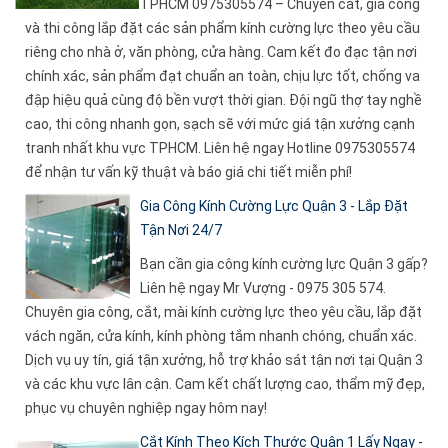
TPHCM 0975305574 – Chuyên cắt, gia công
và thi công lắp đặt các sản phẩm kính cường lực theo yêu cầu
riêng cho nhà ở, văn phòng, cửa hàng. Cam kết đo đạc tận nơi
chính xác, sản phẩm đạt chuẩn an toàn, chịu lực tốt, chống va
đập hiệu quả cùng độ bền vượt thời gian. Đội ngũ thợ tay nghề
cao, thi công nhanh gọn, sạch sẽ với mức giá tận xưởng cạnh
tranh nhất khu vực TPHCM. Liên hệ ngay Hotline 0975305574
để nhận tư vấn kỹ thuật và báo giá chi tiết miễn phí!
Gia Công Kính Cường Lực Quận 3 - Lắp Đặt
Tận Nơi 24/7
Bạn cần gia công kính cường lực Quận 3 gấp?
Liên hệ ngay Mr Vượng - 0975 305 574.
Chuyên gia công, cắt, mài kính cường lực theo yêu cầu, lắp đặt
vách ngăn, cửa kính, kính phòng tắm nhanh chóng, chuẩn xác.
Dịch vụ uy tín, giá tận xưởng, hỗ trợ khảo sát tận nơi tại Quận 3
và các khu vực lân cận. Cam kết chất lượng cao, thẩm mỹ đẹp,
phục vụ chuyên nghiệp ngay hôm nay!
Cắt Kính Theo Kích Thước Quận 1 Lấy Ngay -