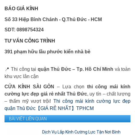
BÁO GIÁ KÍNH
Số 33 Hiệp Bình Chánh - Q.Thủ Đức - HCM
SDT: 0898754324
TƯ VẤN CÔNG TRÌNH
391 phạm hữu lầu phước kiển nhà bè
📍 Thi công tại
quận Thủ Đức – Tp. Hồ Chí Minh
và toàn
khu vực lân cận
CỬA KÍNH SÀI GÒN
– Lựa chọn
thi công mái kính
cường lực đẹp giá rẻ nhất Thủ Đức
, uy tín – chất lượng
– thẩm mỹ vượt trội!
Thi công mái kính cường lực đẹp
quận Thủ Đức【GIÁ RẺ NHẤT】TPHCM
BÀI VIẾT LIÊN QUAN
Dịch Vụ Lắp Kính Cường Lực Tận Nơi Bình