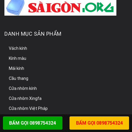
DANH MỤC SẢN PHẨM
Vách kính
Kính màu
Mái kính
Cầu thang
Cửa nhôm kính
Cửa nhôm Xingfa
Cửa nhôm Việt Pháp
BẤM GỌI 0898754324
BẤM GỌI 0898754324
THÔNG TIN LIÊN HỆ