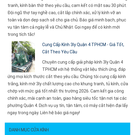
tranh, kính bàn thờ theo yêu cầu, cam kết có mặt sau 30 phút.
Đội ngũ thợ tay nghề cao, cắt lắp chính xác, xử lý kính vỡ an
toàn và dọn dẹp sạch sẽ cho gia chủ. Báo giá minh bạch, phục
vụ tận tâm cả ngày lễ và Chủ Nhật. Gọi ngay để có kính mới
trong tích tắc!
Cung Cấp Kính 3ly Quận 4 TPHCM - Giá Tốt,
Cắt Theo Yêu Cầu
Chuyên cung cấp giải pháp kính 3ly Quận 4
TPHCM với hệ thống vật liệu thích ứng, đáp
ứng mọi kích thước cắt theo yêu cầu. Chúng tôi cung cấp kính
trắng, kính mờ 3ly chất lượng cao cho khung tranh, tủ kính, cửa
chớp với mức giá tốt nhất thị trường 2026. Cam kết gia công
chính xác, mài cạnh an toàn, giao hàng siêu tốc tận nơi tại các
phường Quận 4. Dịch vụ uy tín, tận tâm, có máy cắt hiện đại lấy
ngay trong ngày. Liên hệ báo giá ngay!
DANH MỤC CỬA KÍNH