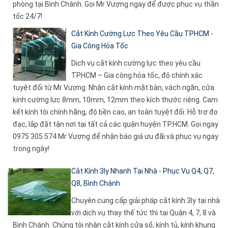
phòng tại Bình Chánh. Gọi Mr Vượng ngay để được phục vụ thần
tốc 24/7!
Cắt Kính Cường Lực Theo Yêu Cầu TPHCM -
Gia Công Hỏa Tốc
Dịch vụ cắt kính cường lực theo yêu cầu
TPHCM – Gia công hỏa tốc, độ chính xác
tuyệt đối từ Mr Vượng. Nhận cắt kính mặt bàn, vách ngăn, cửa
kính cường lực 8mm, 10mm, 12mm theo kích thước riêng. Cam
kết kính tôi chính hãng, độ bền cao, an toàn tuyệt đối. Hỗ trợ đo
đạc, lắp đặt tận nơi tại tất cả các quận huyện TP.HCM. Gọi ngay
0975 305 574 Mr Vượng để nhận báo giá ưu đãi và phục vụ ngay
trong ngày!
Cắt Kính 3ly Nhanh Tại Nhà - Phục Vụ Q4, Q7,
Q8, Bình Chánh
Chuyên cung cấp giải pháp cắt kính 3ly tại nhà
với dịch vụ thay thế tức thì tại Quận 4, 7, 8 và
Bình Chánh. Chúng tôi nhận cắt kính cửa sổ, kính tủ, kính khung