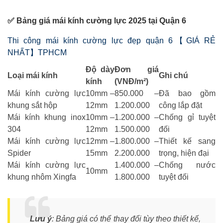
✅ Bảng giá mái kính cường lực 2025 tại Quận 6
Thi công mái kính cường lực đẹp quận 6【GIÁ RẺ
NHẤT】TPHCM
Độ dày
Đơn giá
Loại mái kính
Ghi chú
kính
(VNĐ/m²)
Mái kính cường lực
10mm –
850.000 –
Đã bao gồm
khung sắt hộp
12mm
1.200.000
công lắp đặt
Mái kính khung inox
10mm –
1.200.000 –
Chống gỉ tuyệt
304
12mm
1.500.000
đối
Mái kính cường lực
12mm –
1.800.000 –
Thiết kế sang
Spider
15mm
2.200.000
trọng, hiện đại
Mái kính cường lực
1.400.000 –
Chống nước
10mm
khung nhôm Xingfa
1.800.000
tuyệt đối
Lưu ý
: Bảng giá có thể thay đổi tùy theo thiết kế,