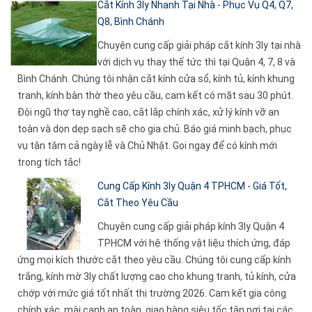
Cắt Kính 3ly Nhanh Tại Nhà - Phục Vụ Q4, Q7,
Q8, Bình Chánh
Chuyên cung cấp giải pháp cắt kính 3ly tại nhà
với dịch vụ thay thế tức thì tại Quận 4, 7, 8 và
Bình Chánh. Chúng tôi nhận cắt kính cửa sổ, kính tủ, kính khung
tranh, kính bàn thờ theo yêu cầu, cam kết có mặt sau 30 phút.
Đội ngũ thợ tay nghề cao, cắt lắp chính xác, xử lý kính vỡ an
toàn và dọn dẹp sạch sẽ cho gia chủ. Báo giá minh bạch, phục
vụ tận tâm cả ngày lễ và Chủ Nhật. Gọi ngay để có kính mới
trong tích tắc!
Cung Cấp Kính 3ly Quận 4 TPHCM - Giá Tốt,
Cắt Theo Yêu Cầu
Chuyên cung cấp giải pháp kính 3ly Quận 4
TPHCM với hệ thống vật liệu thích ứng, đáp
ứng mọi kích thước cắt theo yêu cầu. Chúng tôi cung cấp kính
trắng, kính mờ 3ly chất lượng cao cho khung tranh, tủ kính, cửa
chớp với mức giá tốt nhất thị trường 2026. Cam kết gia công
chính xác, mài cạnh an toàn, giao hàng siêu tốc tận nơi tại các