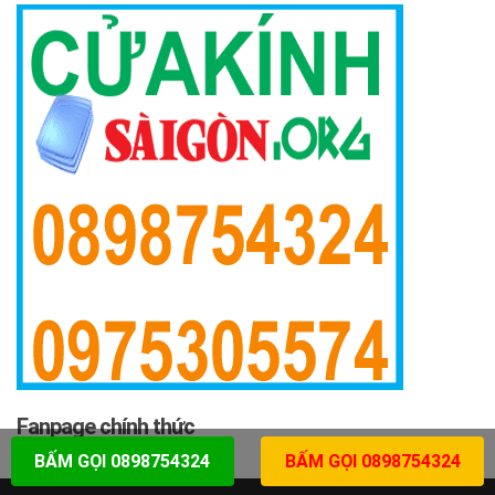
Fanpage chính thức
BẤM GỌI 0898754324
BẤM GỌI 0898754324