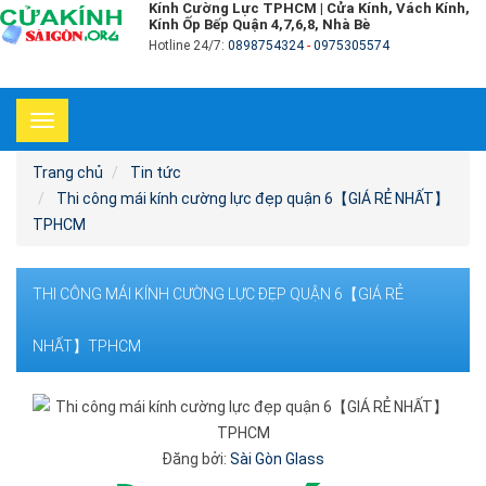
Kính Cường Lực TPHCM | Cửa Kính, Vách Kính,
Kính Ốp Bếp Quận 4,7,6,8, Nhà Bè
Hotline 24/7:
0898754324
-
0975305574
Toggle
navigation
Trang chủ
Tin tức
Thi công mái kính cường lực đẹp quận 6【GIÁ RẺ NHẤT】
TPHCM
THI CÔNG MÁI KÍNH CƯỜNG LỰC ĐẸP QUẬN 6【GIÁ RẺ
NHẤT】TPHCM
Đăng bởi:
Sài Gòn Glass