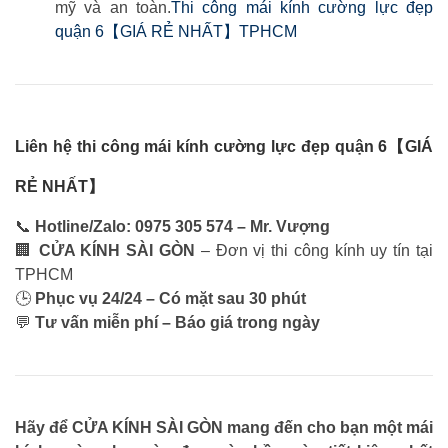
mỹ và an toàn.
Thi công mái kính cường lực đẹp
quận 6【GIÁ RẺ NHẤT】TPHCM
Liên hệ thi công mái kính cường lực đẹp quận 6【GIÁ
RẺ NHẤT】
📞
Hotline/Zalo: 0975 305 574 – Mr. Vượng
🏢
CỬA KÍNH SÀI GÒN
– Đơn vị thi công kính uy tín tại
TPHCM
🕒
Phục vụ 24/24 – Có mặt sau 30 phút
💬
Tư vấn miễn phí – Báo giá trong ngày
Hãy để CỬA KÍNH SÀI GÒN mang đến cho bạn một mái