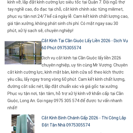
kính vỡ, lắp đặt kính cường lực siêu tốc tại Quận 7. Đội ngũ thợ
tay nghề cao, đo đạc tại chỗ, cắt kính chính xác từng milimet,
phục vụ tận nơi 24/7 kể cả ngày lễ. Cam kết kính chất lượng cao,
giá tận xưởng, không phát sinh chi phí. Có mặt ngay sau 30
phút, xử lý sạch sẽ, chuyên nghiệp!
Cắt Kính Tại Cần Giuộc Lấy Liền 2026 - Dịch Vụ
60 Phút 0975305574
Dịch vụ cắt kính tại Cần Giuộc lấy liền 2026
chuyên nghiệp, uy tín cùng Mr Vượng. Chuyên
cắt kính cường lực, kính mặt bàn, kính cửa sổ theo kích thước
yêu cầu, lấy ngay trong vòng 60 phút. Cam kết kính chất lượng,
đường cắt sắc nét, lắp đặt chuẩn xác và giá gốc tại xưởng.
Phục vụ tận nơi, tận tâm, hỗ trợ xử lý kính vỡ khẩn cấp tại Cần
Giuộc, Long An. Gọi ngay 0975 305 574 để được tư vấn nhanh
nhất!
Cắt Kính Bình Chánh Gấp 2026 - Thi Công Lắp
Đặt Tận Nhà 0975305574