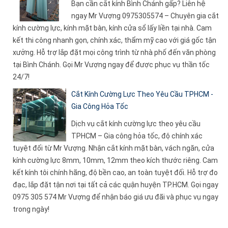
Bạn cần cắt kính Bình Chánh gấp? Liên hệ
ngay Mr Vượng 0975305574 – Chuyên gia cắt
kính cường lực, kính mặt bàn, kính cửa sổ lấy liền tại nhà. Cam
kết thi công nhanh gọn, chính xác, thẩm mỹ cao với giá gốc tận
xưởng. Hỗ trợ lắp đặt mọi công trình từ nhà phố đến văn phòng
tại Bình Chánh. Gọi Mr Vượng ngay để được phục vụ thần tốc
24/7!
Cắt Kính Cường Lực Theo Yêu Cầu TPHCM -
Gia Công Hỏa Tốc
Dịch vụ cắt kính cường lực theo yêu cầu
TPHCM – Gia công hỏa tốc, độ chính xác
tuyệt đối từ Mr Vượng. Nhận cắt kính mặt bàn, vách ngăn, cửa
kính cường lực 8mm, 10mm, 12mm theo kích thước riêng. Cam
kết kính tôi chính hãng, độ bền cao, an toàn tuyệt đối. Hỗ trợ đo
đạc, lắp đặt tận nơi tại tất cả các quận huyện TP.HCM. Gọi ngay
0975 305 574 Mr Vượng để nhận báo giá ưu đãi và phục vụ ngay
trong ngày!