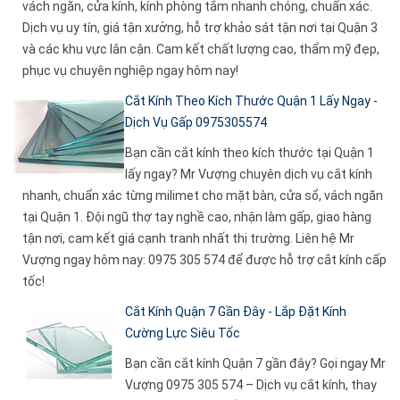
vách ngăn, cửa kính, kính phòng tắm nhanh chóng, chuẩn xác.
Dịch vụ uy tín, giá tận xưởng, hỗ trợ khảo sát tận nơi tại Quận 3
và các khu vực lân cận. Cam kết chất lượng cao, thẩm mỹ đẹp,
phục vụ chuyên nghiệp ngay hôm nay!
Cắt Kính Theo Kích Thước Quận 1 Lấy Ngay -
Dịch Vụ Gấp 0975305574
Bạn cần cắt kính theo kích thước tại Quận 1
lấy ngay? Mr Vượng chuyên dịch vụ cắt kính
nhanh, chuẩn xác từng milimet cho mặt bàn, cửa sổ, vách ngăn
tại Quận 1. Đội ngũ thợ tay nghề cao, nhận làm gấp, giao hàng
tận nơi, cam kết giá cạnh tranh nhất thị trường. Liên hệ Mr
Vượng ngay hôm nay: 0975 305 574 để được hỗ trợ cắt kính cấp
tốc!
Cắt Kính Quận 7 Gần Đây - Lắp Đặt Kính
Cường Lực Siêu Tốc
Bạn cần cắt kính Quận 7 gần đây? Gọi ngay Mr
Vượng 0975 305 574 – Dịch vụ cắt kính, thay