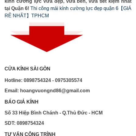
kính cường lực vừa đẹp, vừa bền, vừa tiết kiệm nhất
tại Quận 6!
Thi công mái kính cường lực đẹp quận 6【GIÁ
RẺ NHẤT】TPHCM
CỬA KÍNH SÀI GÒN
Hotline: 0898754324 - 0975305574
Email: hoangvuongnd86@gmail.com
BÁO GIÁ KÍNH
Số 33 Hiệp Bình Chánh - Q.Thủ Đức - HCM
SDT: 0898754324
TƯ VẤN CÔNG TRÌNH