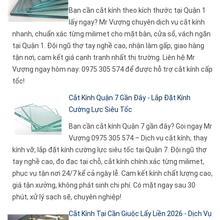
Bạn cần cắt kính theo kích thước tại Quận 1
lấy ngay? Mr Vượng chuyên dịch vụ cắt kính
nhanh, chuẩn xác từng milimet cho mặt bàn, cửa sổ, vách ngăn
tại Quận 1. Đội ngũ thợ tay nghề cao, nhận làm gấp, giao hàng
tận nơi, cam kết giá cạnh tranh nhất thị trường. Liên hệ Mr
Vượng ngay hôm nay: 0975 305 574 để được hỗ trợ cắt kính cấp
tốc!
Cắt Kính Quận 7 Gần Đây - Lắp Đặt Kính
Cường Lực Siêu Tốc
Bạn cần cắt kính Quận 7 gần đây? Gọi ngay Mr
Vượng 0975 305 574 – Dịch vụ cắt kính, thay
kính vỡ, lắp đặt kính cường lực siêu tốc tại Quận 7. Đội ngũ thợ
tay nghề cao, đo đạc tại chỗ, cắt kính chính xác từng milimet,
phục vụ tận nơi 24/7 kể cả ngày lễ. Cam kết kính chất lượng cao,
giá tận xưởng, không phát sinh chi phí. Có mặt ngay sau 30
phút, xử lý sạch sẽ, chuyên nghiệp!
Cắt Kính Tại Cần Giuộc Lấy Liền 2026 - Dịch Vụ