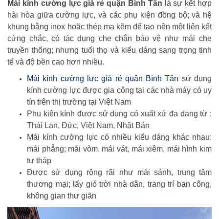
Mái kính cường lực
giá rẻ quận Bình Tân
là sự kết hợp
hài hòa giữa cường lực, và các phụ kiện đồng bộ; và hệ
khung bằng inox hoặc thép mạ kẽm để tạo nên một liên kết
cứng chắc, có tác dụng che chắn bảo vệ như mái che
truyền thống; nhưng tuổi thọ và kiểu dáng sang trọng tinh
tế và độ bền cao hơn nhiều.
Mái kính cường lực giá rẻ quận Bình Tân
sử dụng
kính cường lực được gia công tại các nhà máy có uy
tín trên thị trường tại Việt Nam
Phụ kiện kính được sử dụng có xuất xứ đa dạng từ :
Thái Lan, Đức, Việt Nam, Nhật Bản
Mái kính cường lực có nhiều kiểu dáng khác nhau:
mái phẳng; mái vòm, mái vát, mái xiêm, mái hình kim
tự tháp
Được sử dụng rộng rãi như mái sảnh, trung tâm
thương mại; lấy gió trời nhà dân, trang trí ban công,
không gian thư giãn