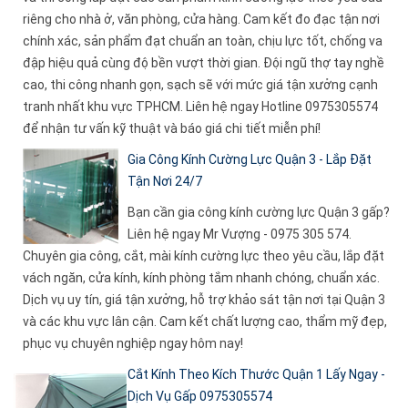
riêng cho nhà ở, văn phòng, cửa hàng. Cam kết đo đạc tận nơi
chính xác, sản phẩm đạt chuẩn an toàn, chịu lực tốt, chống va
đập hiệu quả cùng độ bền vượt thời gian. Đội ngũ thợ tay nghề
cao, thi công nhanh gọn, sạch sẽ với mức giá tận xưởng cạnh
tranh nhất khu vực TPHCM. Liên hệ ngay Hotline 0975305574
để nhận tư vấn kỹ thuật và báo giá chi tiết miễn phí!
Gia Công Kính Cường Lực Quận 3 - Lắp Đặt
Tận Nơi 24/7
Bạn cần gia công kính cường lực Quận 3 gấp?
Liên hệ ngay Mr Vượng - 0975 305 574.
Chuyên gia công, cắt, mài kính cường lực theo yêu cầu, lắp đặt
vách ngăn, cửa kính, kính phòng tắm nhanh chóng, chuẩn xác.
Dịch vụ uy tín, giá tận xưởng, hỗ trợ khảo sát tận nơi tại Quận 3
và các khu vực lân cận. Cam kết chất lượng cao, thẩm mỹ đẹp,
phục vụ chuyên nghiệp ngay hôm nay!
Cắt Kính Theo Kích Thước Quận 1 Lấy Ngay -
Dịch Vụ Gấp 0975305574