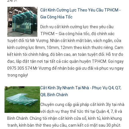
24/7!
Cắt Kính Cường Lực Theo Yêu Cầu TPHCM -
Gia Công Hỏa Tốc
Dịch vụ cắt kính cường lực theo yêu cầu
TPHCM – Gia công hỏa tốc, độ chính xác
tuyệt đối từ Mr Vượng. Nhận cắt kính mặt bàn, vách ngăn, cửa
kính cường lực 8mm, 10mm, 12mm theo kích thước riêng. Cam
kết kính tôi chính hãng, độ bền cao, an toàn tuyệt đối. Hỗ trợ đo
đạc, lắp đặt tận nơi tại tất cả các quận huyện TP.HCM. Gọi ngay
0975 305 574 Mr Vượng để nhận báo giá ưu đãi và phục vụ ngay
trong ngày!
Cắt Kính 3ly Nhanh Tại Nhà - Phục Vụ Q4, Q7,
Q8, Bình Chánh
Chuyên cung cấp giải pháp cắt kính 3ly tại nhà
với dịch vụ thay thế tức thì tại Quận 4, 7, 8 và
Bình Chánh. Chúng tôi nhận cắt kính cửa sổ, kính tủ, kính khung
tranh, kính bàn thờ theo yêu cầu, cam kết có mặt sau 30 phút.