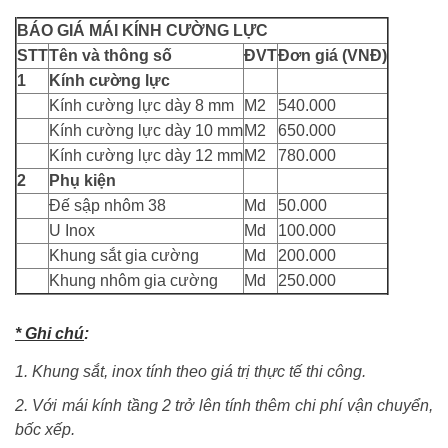
BÁO GIÁ MÁI KÍNH CƯỜNG LỰC
STT
Tên và thông số
ĐVT
Đơn giá (VNĐ)
1
Kính cường lực
Kính cường lực dày 8 mm
M2
540.000
Kính cường lực dày 10 mm
M2
650.000
Kính cường lực dày 12 mm
M2
780.000
2
Phụ kiện
Đế sập nhôm 38
Md
50.000
U Inox
Md
100.000
Khung sắt gia cường
Md
200.000
Khung nhôm gia cường
Md
250.000
* Ghi chú
:
1. Khung sắt, inox tính theo giá trị thực tế thi công.
2. Với mái kính tầng 2 trở lên tính thêm chi phí vận chuyển,
bốc xếp.