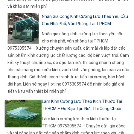
và khảo sát miễn phí!
Nhận Gia Công Kính Cường Lực Theo Yêu Cầu
Cho Nhà Phố, Văn Phòng Tại TPHCM
Nhận gia công kính cường lực theo yêu cầu
cho nhà phố, văn phòng tại TPHCM
0975305574 – Xưởng chuyên sản xuất, cắt mài và lắp đặt các
sản phẩm kính cường lực chất lượng cao, độ bền vượt trội. Cam
kết kỹ thuật chuẩn xác, đo đạc tận nơi, thi công nhanh chóng
cho các hạng mục cửa kính, vách kính văn phòng, lan can và cầu
thang kính. Giá thành cạnh tranh trực tiếp tại xưởng, bảo hành
dài hạn. Liên hệ ngay Hotline 0975305574 để nhận báo giá chi
tiết và tư vấn thiết kế miễn phí!
Làm Kính Cường Lực Theo Kích Thước Tại
TPHCM – Đo Đạc Tận Nơi, Thi Công Chuẩn
Làm kính cường lực theo kích thước tại
TPHCM 0975305574 – Chuyên cắt, gia công
và thi công lắp đặt các sản phẩm kính cường lực theo yêu cầu