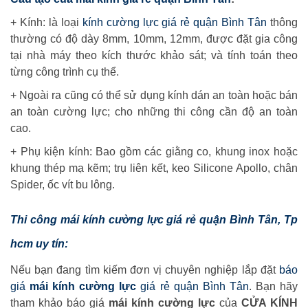
+ Kính: là loại
kính cường lực giá rẻ quận Bình Tân
thông
thường có độ dày 8mm, 10mm, 12mm, được đặt gia công
tại nhà máy theo kích thước khảo sát; và tính toán theo
từng công trình cụ thể.
+ Ngoài ra cũng có thể sử dụng kính dán an toàn hoặc bán
an toàn cường lực; cho những thi công cần độ an toàn
cao.
+ Phụ kiện kính: Bao gồm các giằng co, khung inox hoặc
khung thép mạ kẽm; trụ liên kết, keo Silicone Apollo, chân
Spider, ốc vít bu lông.
Thi công mái kính cường lực giá rẻ quận Bình Tân
, Tp
hcm uy tín:
Nếu bạn đang tìm kiếm đơn vị chuyên nghiệp lắp đặt
báo
giá
mái kính cường lực
giá rẻ quận Bình Tân
. Bạn hãy
tham khảo báo giá
mái kính cường lực
của
CỬA KÍNH