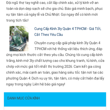
Đội ngũ thợ tay nghề cao, cắt lắp chính xác, xử lý kính vỡ an
toàn và dọn dẹp sạch sẽ cho gia chủ. Báo giá minh bạch, phục
vụ tận tâm cả ngày lễ và Chủ Nhật. Gọi ngay để có kính mới
trong tích tắc!
Cung Cấp Kính 3ly Quận 4 TPHCM - Giá Tốt,
Cắt Theo Yêu Cầu
Chuyên cung cấp giải pháp kính 3ly Quận 4
TPHCM với hệ thống vật liệu thích ứng, đáp
ứng mọi kích thước cắt theo yêu cầu. Chúng tôi cung cấp kính
trắng, kính mờ 3ly chất lượng cao cho khung tranh, tủ kính, cửa
chớp với mức giá tốt nhất thị trường 2026. Cam kết gia công
chính xác, mài cạnh an toàn, giao hàng siêu tốc tận nơi tại các
phường Quận 4. Dịch vụ uy tín, tận tâm, có máy cắt hiện đại lấy
ngay trong ngày. Liên hệ báo giá ngay!
DANH MỤC CỬA KÍNH