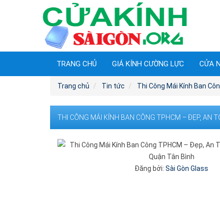
TRANG CHỦ
GIÁ KÍNH CƯỜNG LỰC
CỬA 
Trang chủ
Tin tức
Thi Công Mái Kính Ban Cô
THI CÔNG MÁI KÍNH BAN CÔNG TPHCM – ĐẸP, AN 
Đăng bởi:
Sài Gòn Glass