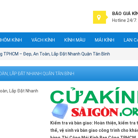
BÁO GIÁ KÍ
Hotline 24/7:
NHÔM KÍNH
VÁCH KÍNH
KÍNH MÀU
MÁI KÍNH
LAN C
ng TPHCM – Đẹp, An Toàn, Lắp Đặt Nhanh Quận Tân Bình
TOÀN, LẮP ĐẶT NHANH QUẬN TÂN BÌNH
Kiểm tra và bàn giao: Hoàn thiện, kiểm tra
thể, vệ sinh và bàn giao công trình cho khá
hàng.Thi Công Mái Kính Ban Công TPHCM ​​​​​​​