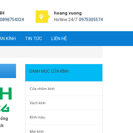
NH
hoang vuong
0898754324
Hotline 24/7:
0975305574
AN KÍNH
TIN TỨC
LIÊN HỆ
DANH MỤC CỬA KÍNH
Cửa nhôm kính
Vách kính
Kính màu
 tổng
ch
Mái kính