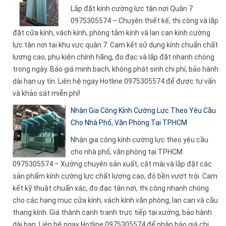
Lắp đặt kính cường lực tận nơi Quận 7
0975305574 – Chuyên thiết kế, thi công và lắp
đặt cửa kính, vách kính, phòng tắm kính và lan can kính cường
lực tận nơi tại khu vực quận 7. Cam kết sử dụng kính chuẩn chất
lượng cao, phụ kiện chính hãng, đo đạc và lắp đặt nhanh chóng
trong ngày. Báo giá minh bạch, không phát sinh chi phí, bảo hành
dài hạn uy tín. Liên hệ ngay Hotline 0975305574 để được tư vấn
và khảo sát miễn phí!
Nhận Gia Công Kính Cường Lực Theo Yêu Cầu
Cho Nhà Phố, Văn Phòng Tại TPHCM
Nhận gia công kính cường lực theo yêu cầu
cho nhà phố, văn phòng tại TPHCM
0975305574 – Xưởng chuyên sản xuất, cắt mài và lắp đặt các
sản phẩm kính cường lực chất lượng cao, độ bền vượt trội. Cam
kết kỹ thuật chuẩn xác, đo đạc tận nơi, thi công nhanh chóng
cho các hạng mục cửa kính, vách kính văn phòng, lan can và cầu
thang kính. Giá thành cạnh tranh trực tiếp tại xưởng, bảo hành
dài hạn. Liên hệ ngay Hotline 0975305574 để nhận báo giá chi