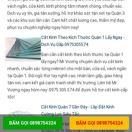
vách ngăn, cửa kính, kính phòng tắm nhanh chóng, chuẩn xác.
Dịch vụ uy tín, giá tận xưởng, hỗ trợ khảo sát tận nơi tại Quận 3
và các khu vực lân cận. Cam kết chất lượng cao, thẩm mỹ đẹp,
phục vụ chuyên nghiệp ngay hôm nay!
Cắt Kính Theo Kích Thước Quận 1 Lấy Ngay -
Dịch Vụ Gấp 0975305574
Bạn cần cắt kính theo kích thước tại Quận 1
lấy ngay? Mr Vượng chuyên dịch vụ cắt kính
nhanh, chuẩn xác từng milimet cho mặt bàn, cửa sổ, vách ngăn
tại Quận 1. Đội ngũ thợ tay nghề cao, nhận làm gấp, giao hàng
tận nơi, cam kết giá cạnh tranh nhất thị trường. Liên hệ Mr
Vượng ngay hôm nay: 0975 305 574 để được hỗ trợ cắt kính cấp
tốc!
Cắt Kính Quận 7 Gần Đây - Lắp Đặt Kính
Cường Lực Siêu Tốc
BẤM GỌI 0898754324
BẤM GỌI 0898754324
Bạn cần cắt kính Quận 7 gần đây? Gọi ngay Mr
Vượng 0975 305 574 – Dịch vụ cắt kính, thay