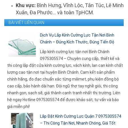
Khu vực:
Bình Hưng, Vĩnh Lộc, Tân Túc, Lê Minh
Xuân, Đa Phước... và toàn TpHCM.
BÀI VIẾT LIÊN QUAN
Dịch Vụ Lắp Kính Cường Lực Tận Nơi Bình
Chánh – Đúng Kích Thước, Đúng Tiến Độ
Lắp kính cường lực tận nơi Bình Chánh
0975305574 – Chuyên cung cấp, thiết kế và
thi công lắp đặt cửa kính cường lực, vách kính, lan can kính chất
lượng cao tận nơi tại huyện Bình Chánh. Cam kết sản phẩm
chính hãng, đo đạc chuẩn xác từng milimet, phụ kiện đồng bộ
cao cấp, bảo hành dài hạn. Đội ngũ thợ tay nghề giỏi, thi công
nhanh gọn, sạch sẽ, giá thành cạnh tranh nhất thị trường. Liên
hệ ngay Hotline 0975305574 để được khảo sát, tư vấn và báo
giá miễn phí!
Lắp Đặt Kính Cường Lực Quận 7 0975305574
– Thi Công Tận Nơi, Nhanh Chóng, Giá Tốt