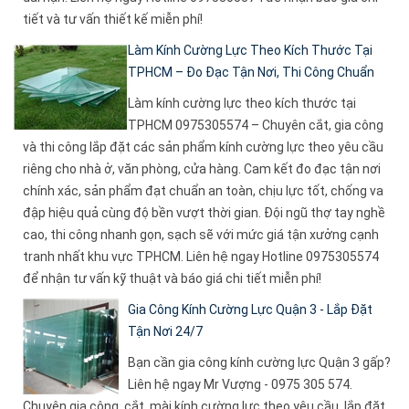
tiết và tư vấn thiết kế miễn phí!
Làm Kính Cường Lực Theo Kích Thước Tại
TPHCM – Đo Đạc Tận Nơi, Thi Công Chuẩn
Làm kính cường lực theo kích thước tại
TPHCM 0975305574 – Chuyên cắt, gia công
và thi công lắp đặt các sản phẩm kính cường lực theo yêu cầu
riêng cho nhà ở, văn phòng, cửa hàng. Cam kết đo đạc tận nơi
chính xác, sản phẩm đạt chuẩn an toàn, chịu lực tốt, chống va
đập hiệu quả cùng độ bền vượt thời gian. Đội ngũ thợ tay nghề
cao, thi công nhanh gọn, sạch sẽ với mức giá tận xưởng cạnh
tranh nhất khu vực TPHCM. Liên hệ ngay Hotline 0975305574
để nhận tư vấn kỹ thuật và báo giá chi tiết miễn phí!
Gia Công Kính Cường Lực Quận 3 - Lắp Đặt
Tận Nơi 24/7
Bạn cần gia công kính cường lực Quận 3 gấp?
Liên hệ ngay Mr Vượng - 0975 305 574.
Chuyên gia công, cắt, mài kính cường lực theo yêu cầu, lắp đặt