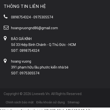
THÔNG TIN LIÊN HỆ
0898754324 - 0975305574
hoangvuongnd86@gmail.com
BÁO GIÁ KÍNH
Số 33 Hiệp Bình Chánh - Q.Thủ Đức - HCM
SĐT: 0898754324
hoang vuong
391 phạm hữu lầu phước kiển nhà bè
SĐT: 0975305574
Copyright © 2026 Liveweb.Vn. All Rights Reserved.
Chính sách bảo mật
Điều khoản sử dụng
Sitemap