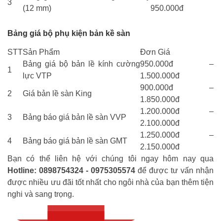
3
(12 mm)
950.000đ
Bảng giá bộ phụ kiện bản kề sàn
STT
Sản Phẩm
Đơn Giá
Bảng giá bộ bản lề kính cường
950.000đ –
1
lực VTP
1.500.000đ
900.000đ –
2
Giá bản lề sàn King
1.850.000đ
1.200.000đ –
3
Bảng báo giá bản lề sàn VVP
2.100.000đ
1.250.000đ –
4
Bảng báo giá bản lề sàn GMT
2.150.000đ
Bạn có thể liên hệ với chúng tôi ngay hôm nay qua
Hotline: 0898754324 - 0975305574
để được tư vấn nhận
được nhiều ưu đãi tốt nhất cho ngôi nhà của bạn thêm tiện
nghi và sang trọng.