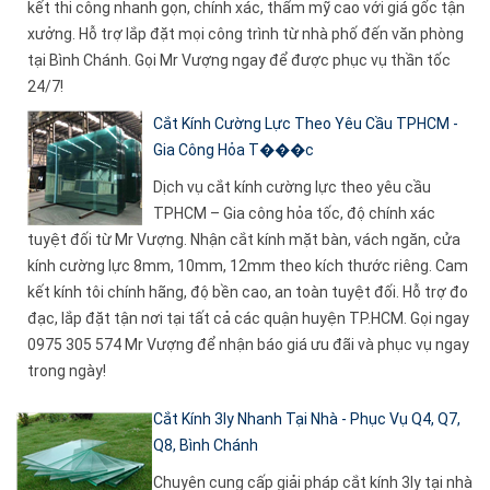
kết thi công nhanh gọn, chính xác, thẩm mỹ cao với giá gốc tận
xưởng. Hỗ trợ lắp đặt mọi công trình từ nhà phố đến văn phòng
tại Bình Chánh. Gọi Mr Vượng ngay để được phục vụ thần tốc
24/7!
Cắt Kính Cường Lực Theo Yêu Cầu TPHCM -
Gia Công Hỏa T���c
Dịch vụ cắt kính cường lực theo yêu cầu
TPHCM – Gia công hỏa tốc, độ chính xác
tuyệt đối từ Mr Vượng. Nhận cắt kính mặt bàn, vách ngăn, cửa
kính cường lực 8mm, 10mm, 12mm theo kích thước riêng. Cam
kết kính tôi chính hãng, độ bền cao, an toàn tuyệt đối. Hỗ trợ đo
đạc, lắp đặt tận nơi tại tất cả các quận huyện TP.HCM. Gọi ngay
0975 305 574 Mr Vượng để nhận báo giá ưu đãi và phục vụ ngay
trong ngày!
Cắt Kính 3ly Nhanh Tại Nhà - Phục Vụ Q4, Q7,
Q8, Bình Chánh
Chuyên cung cấp giải pháp cắt kính 3ly tại nhà