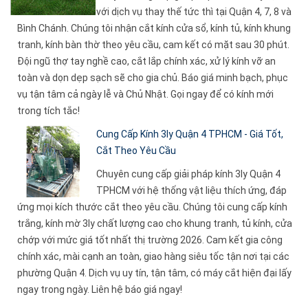
với dịch vụ thay thế tức thì tại Quận 4, 7, 8 và
Bình Chánh. Chúng tôi nhận cắt kính cửa sổ, kính tủ, kính khung
tranh, kính bàn thờ theo yêu cầu, cam kết có mặt sau 30 phút.
Đội ngũ thợ tay nghề cao, cắt lắp chính xác, xử lý kính vỡ an
toàn và dọn dẹp sạch sẽ cho gia chủ. Báo giá minh bạch, phục
vụ tận tâm cả ngày lễ và Chủ Nhật. Gọi ngay để có kính mới
trong tích tắc!
Cung Cấp Kính 3ly Quận 4 TPHCM - Giá Tốt,
Cắt Theo Yêu Cầu
Chuyên cung cấp giải pháp kính 3ly Quận 4
TPHCM với hệ thống vật liệu thích ứng, đáp
ứng mọi kích thước cắt theo yêu cầu. Chúng tôi cung cấp kính
trắng, kính mờ 3ly chất lượng cao cho khung tranh, tủ kính, cửa
chớp với mức giá tốt nhất thị trường 2026. Cam kết gia công
chính xác, mài cạnh an toàn, giao hàng siêu tốc tận nơi tại các
phường Quận 4. Dịch vụ uy tín, tận tâm, có máy cắt hiện đại lấy
ngay trong ngày. Liên hệ báo giá ngay!