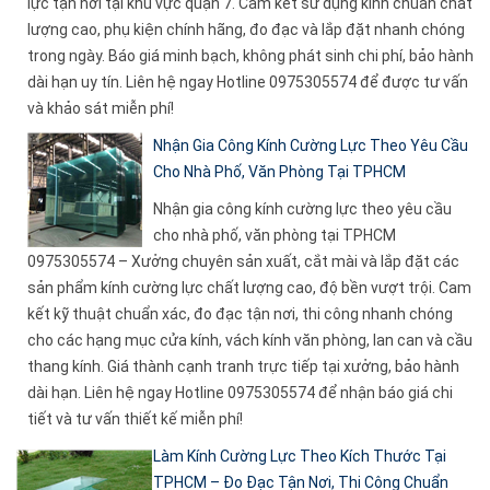
lực tận nơi tại khu vực quận 7. Cam kết sử dụng kính chuẩn chất
lượng cao, phụ kiện chính hãng, đo đạc và lắp đặt nhanh chóng
trong ngày. Báo giá minh bạch, không phát sinh chi phí, bảo hành
dài hạn uy tín. Liên hệ ngay Hotline 0975305574 để được tư vấn
và khảo sát miễn phí!
Nhận Gia Công Kính Cường Lực Theo Yêu Cầu
Cho Nhà Phố, Văn Phòng Tại TPHCM
Nhận gia công kính cường lực theo yêu cầu
cho nhà phố, văn phòng tại TPHCM
0975305574 – Xưởng chuyên sản xuất, cắt mài và lắp đặt các
sản phẩm kính cường lực chất lượng cao, độ bền vượt trội. Cam
kết kỹ thuật chuẩn xác, đo đạc tận nơi, thi công nhanh chóng
cho các hạng mục cửa kính, vách kính văn phòng, lan can và cầu
thang kính. Giá thành cạnh tranh trực tiếp tại xưởng, bảo hành
dài hạn. Liên hệ ngay Hotline 0975305574 để nhận báo giá chi
tiết và tư vấn thiết kế miễn phí!
Làm Kính Cường Lực Theo Kích Thước Tại
TPHCM – Đo Đạc Tận Nơi, Thi Công Chuẩn