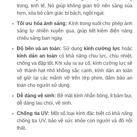
trọng, tinh tế. Nó giúp không gian trở nên sáng sủa
hơn, xóa bỏ cảm giác bí bách, ngột ngạt.
Tối ưu hóa ánh sáng:
Kính trong suốt cho phép ánh
sáng tự nhiên xuyên qua, giúp tiết kiệm điện năng
chiếu sáng ban ngày.
Độ bền và an toàn:
Sử dụng
kính cường lực
hoặc
kính dán an toàn
có khả năng chịu lực, chịu nhiệt,
chống va đập tốt. Khi xảy ra sự cố, kính cường lực sẽ
vỡ thành hạt nhỏ không sắc cạnh, kính dán an toàn
sẽ giữ lại các mảnh vỡ trên lớp phim, đảm bảo an
toàn cho người sử dụng.
Dễ dàng vệ sinh:
Bề mặt kính nhẵn bóng, ít bám bụi,
dễ dàng lau chùi, vệ sinh.
Chống tia UV:
Một số loại kính đặc biệt có khả năng
chống tia UV, bảo vệ sức khỏe con người và đồ nội
thất.