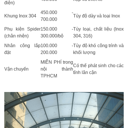
điện)
450.000 -
Khung Inox 304
Tùy độ dày và loại Inox
700.000
Phụ kiện Spider
150.000 -
Tùy loại, chất liệu (Inox
(chân nhện)
300.000/bộ
304, 316)
Nhân công lắp
100.000 -
Tùy độ khó công trình và
đặt
200.000
khối lượng
MIỄN PHÍ trong
Có thể phát sinh cho các
Vận chuyển
nội thành
tỉnh lân cận
TPHCM