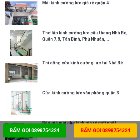
Mái kính cường lực giá rẻ quận 4
Thợ lắp kính cường lực cầu thang Nhà Bè,
Quận 7,8, Tân Bình, Phú Nhuận,...
Thi công cửa kính cường lực tại Nhà Bè
Cửa kính cường lực văn phòng quận 3
Báo giá mái che kính giá rẻ mới nhất
#T6/2023
BẤM GỌI 0898754324
BẤM GỌI 0898754324