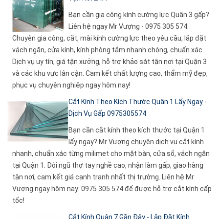
Bạn cần gia công kính cường lực Quận 3 gấp?
Liên hệ ngay Mr Vượng - 0975 305 574.
Chuyên gia công, cắt, mài kính cường lực theo yêu cầu, lắp đặt
vách ngăn, cửa kính, kính phòng tắm nhanh chóng, chuẩn xác.
Dịch vụ uy tín, giá tận xưởng, hỗ trợ khảo sát tận nơi tại Quận 3
và các khu vực lân cận. Cam kết chất lượng cao, thẩm mỹ đẹp,
phục vụ chuyên nghiệp ngay hôm nay!
Cắt Kính Theo Kích Thước Quận 1 Lấy Ngay -
Dịch Vụ Gấp 0975305574
Bạn cần cắt kính theo kích thước tại Quận 1
lấy ngay? Mr Vượng chuyên dịch vụ cắt kính
nhanh, chuẩn xác từng milimet cho mặt bàn, cửa sổ, vách ngăn
tại Quận 1. Đội ngũ thợ tay nghề cao, nhận làm gấp, giao hàng
tận nơi, cam kết giá cạnh tranh nhất thị trường. Liên hệ Mr
Vượng ngay hôm nay: 0975 305 574 để được hỗ trợ cắt kính cấp
tốc!
Cắt Kính Quận 7 Gần Đây - Lắp Đặt Kính