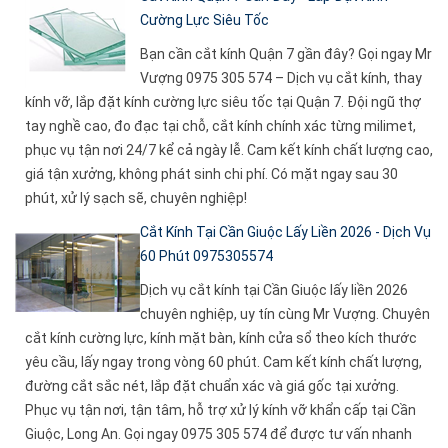
Cường Lực Siêu Tốc
Bạn cần cắt kính Quận 7 gần đây? Gọi ngay Mr
Vượng 0975 305 574 – Dịch vụ cắt kính, thay
kính vỡ, lắp đặt kính cường lực siêu tốc tại Quận 7. Đội ngũ thợ
tay nghề cao, đo đạc tại chỗ, cắt kính chính xác từng milimet,
phục vụ tận nơi 24/7 kể cả ngày lễ. Cam kết kính chất lượng cao,
giá tận xưởng, không phát sinh chi phí. Có mặt ngay sau 30
phút, xử lý sạch sẽ, chuyên nghiệp!
Cắt Kính Tại Cần Giuộc Lấy Liền 2026 - Dịch Vụ
60 Phút 0975305574
Dịch vụ cắt kính tại Cần Giuộc lấy liền 2026
chuyên nghiệp, uy tín cùng Mr Vượng. Chuyên
cắt kính cường lực, kính mặt bàn, kính cửa sổ theo kích thước
yêu cầu, lấy ngay trong vòng 60 phút. Cam kết kính chất lượng,
đường cắt sắc nét, lắp đặt chuẩn xác và giá gốc tại xưởng.
Phục vụ tận nơi, tận tâm, hỗ trợ xử lý kính vỡ khẩn cấp tại Cần
Giuộc, Long An. Gọi ngay 0975 305 574 để được tư vấn nhanh