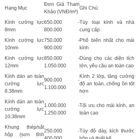
Đơn Giá Tham
Hạng Mục
Ghi Chú
Khảo (VNĐ/m²)
Kính cường lực
650.000 -
Tùy loại kính và nhà
8mm
800.000
cung cấp
Kính cường lực
750.000 -
Phổ biến nhất cho mái
10mm
900.000
kính
Kính cường lực
850.000 -
Dùng cho các diện tích
12mm
1.050.000
lớn, yêu cầu an toàn cao
Kính dán an toàn
Kính 2 lớp, tăng cường
900.000 -
cường lực
độ an toàn, chống ồn tốt
1.100.000
8.38mm
hơn
Kính dán an toàn
1.000.000 -
Tối ưu cho mái kính, an
cường lực
1.250.000
toàn cao
10.38mm
Khung thép/sắt
250.000 -
Tùy độ dày, kích thước
hộp (sơn tĩnh
400.000
hộp và thiết kế