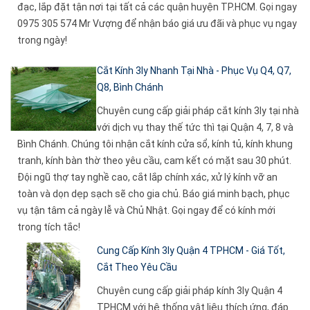
đạc, lắp đặt tận nơi tại tất cả các quận huyện TP.HCM. Gọi ngay
0975 305 574 Mr Vượng để nhận báo giá ưu đãi và phục vụ ngay
trong ngày!
Cắt Kính 3ly Nhanh Tại Nhà - Phục Vụ Q4, Q7,
Q8, Bình Chánh
Chuyên cung cấp giải pháp cắt kính 3ly tại nhà
với dịch vụ thay thế tức thì tại Quận 4, 7, 8 và
Bình Chánh. Chúng tôi nhận cắt kính cửa sổ, kính tủ, kính khung
tranh, kính bàn thờ theo yêu cầu, cam kết có mặt sau 30 phút.
Đội ngũ thợ tay nghề cao, cắt lắp chính xác, xử lý kính vỡ an
toàn và dọn dẹp sạch sẽ cho gia chủ. Báo giá minh bạch, phục
vụ tận tâm cả ngày lễ và Chủ Nhật. Gọi ngay để có kính mới
trong tích tắc!
Cung Cấp Kính 3ly Quận 4 TPHCM - Giá Tốt,
Cắt Theo Yêu Cầu
Chuyên cung cấp giải pháp kính 3ly Quận 4
TPHCM với hệ thống vật liệu thích ứng, đáp