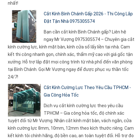
nhất!
Cắt Kính Bình Chánh Gấp 2026 - Thi Công Lắp
Đặt Tận Nhà 0975305574
Bạn cần cắt kính Bình Chánh gấp? Liên hệ
ngay Mr Vượng 0975305574 – Chuyên gia cắt
kính cường lực, kính mặt bàn, kính cửa sổ lấy liền tại nhà. Cam
kết thi công nhanh gọn, chính xác, thẩm mỹ cao với giá gốc tận
xưởng. Hỗ trợ lắp đặt mọi công trình từ nhà phố đến văn phòng
tại Bình Chánh. Gọi Mr Vượng ngay để được phục vụ thần tốc
24/7!
Cắt Kính Cường Lực Theo Yêu Cầu TPHCM -
Gia Công Hỏa Tốc
Dịch vụ cắt kính cường lực theo yêu cầu
TPHCM – Gia công hỏa tốc, độ chính xác
tuyệt đối từ Mr Vượng. Nhận cắt kính mặt bàn, vách ngăn, cửa
kính cường lực 8mm, 10mm, 12mm theo kích thước riêng. Cam
kết kính tôi chính hãng, độ bền cao, an toàn tuyệt đối. Hỗ trợ đo