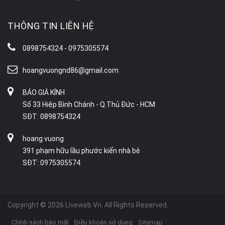
THÔNG TIN LIÊN HỆ
0898754324 - 0975305574
hoangvuongnd86@gmail.com
BÁO GIÁ KÍNH
Số 33 Hiệp Bình Chánh - Q.Thủ Đức - HCM
SĐT: 0898754324
hoang vuong
391 phạm hữu lầu phước kiển nhà bè
SĐT: 0975305574
Copyright © 2026 Liveweb.Vn. All Rights Reserved.
Chính sách bảo mật
Điều khoản sử dụng
Sitemap