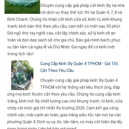
Chuyên cung cấp giải pháp cắt kính 3ly tại nhà
với dịch vụ thay thế tức thì tại Quận 4, 7, 8 và
Bình Chánh. Chúng tôi nhận cắt kính cửa sổ, kính tủ, kính khung
tranh, kính bàn thờ theo yêu cầu, cam kết có mặt sau 30 phút.
Đội ngũ thợ tay nghề cao, cắt lắp chính xác, xử lý kính vỡ an
toàn và dọn dẹp sạch sẽ cho gia chủ. Báo giá minh bạch, phục
vụ tận tâm cả ngày lễ và Chủ Nhật. Gọi ngay để có kính mới
trong tích tắc!
Cung Cấp Kính 3ly Quận 4 TPHCM - Giá Tốt,
Cắt Theo Yêu Cầu
Chuyên cung cấp giải pháp kính 3ly Quận 4
TPHCM với hệ thống vật liệu thích ứng, đáp
ứng mọi kích thước cắt theo yêu cầu. Chúng tôi cung cấp kính
trắng, kính mờ 3ly chất lượng cao cho khung tranh, tủ kính, cửa
chớp với mức giá tốt nhất thị trường 2026. Cam kết gia công
chính xác, mài cạnh an toàn, giao hàng siêu tốc tận nơi tại các
phường Quận 4. Dịch vụ uy tín, tận tâm, có máy cắt hiện đại lấy
ngay trong ngày. Liên hệ báo giá ngay!