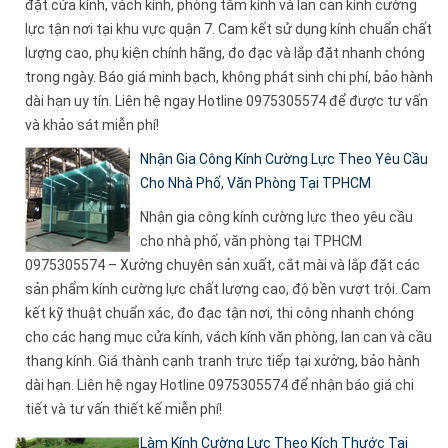
đặt cửa kính, vách kính, phòng tắm kính và lan can kính cường
lực tận nơi tại khu vực quận 7. Cam kết sử dụng kính chuẩn chất
lượng cao, phụ kiện chính hãng, đo đạc và lắp đặt nhanh chóng
trong ngày. Báo giá minh bạch, không phát sinh chi phí, bảo hành
dài hạn uy tín. Liên hệ ngay Hotline 0975305574 để được tư vấn
và khảo sát miễn phí!
Nhận Gia Công Kính Cường Lực Theo Yêu Cầu
Cho Nhà Phố, Văn Phòng Tại TPHCM
Nhận gia công kính cường lực theo yêu cầu
cho nhà phố, văn phòng tại TPHCM
0975305574 – Xưởng chuyên sản xuất, cắt mài và lắp đặt các
sản phẩm kính cường lực chất lượng cao, độ bền vượt trội. Cam
kết kỹ thuật chuẩn xác, đo đạc tận nơi, thi công nhanh chóng
cho các hạng mục cửa kính, vách kính văn phòng, lan can và cầu
thang kính. Giá thành cạnh tranh trực tiếp tại xưởng, bảo hành
dài hạn. Liên hệ ngay Hotline 0975305574 để nhận báo giá chi
tiết và tư vấn thiết kế miễn phí!
Làm Kính Cường Lực Theo Kích Thước Tại