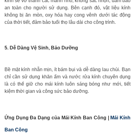
kính sẽ vỡ thành các mảnh nhỏ, không sắc nhọn, đảm bảo
an toàn cho người sử dụng. Bên cạnh đó, vật liệu kính
không bị ăn mòn, oxy hóa hay cong vênh dưới tác động
của thời tiết, đảm bảo tuổi thọ lâu dài cho công trình.
5. Dễ Dàng Vệ Sinh, Bảo Dưỡng
Bề mặt kính nhẵn mịn, ít bám bụi và dễ dàng lau chùi. Bạn
chỉ cần sử dụng khăn ẩm và nước rửa kính chuyên dụng
là có thể giữ cho mái kính luôn sáng bóng như mới, tiết
kiệm thời gian và công sức bảo dưỡng.
Ứng Dụng Đa Dạng của Mái Kính Ban Công |
Mái Kính
Ban Công