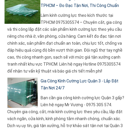
TPHCM – Đo Đạc Tận Nơi, Thi Công Chuẩn
Làm kính cường lực theo kích thước tại
TPHCM 0975305574 – Chuyên cắt, gia công
và thi công lắp đặt các sản phẩm kính cường lực theo yêu cầu
riêng cho nhà ở, văn phòng, cửa hàng. Cam kết đo đạc tận nơi
chính xác, sản phẩm đạt chuẩn an toàn, chịu lực tốt, chống va
đập hiệu quả cùng độ bền vượt thời gian. Đội ngũ thợ tay nghề
cao, thi công nhanh gọn, sạch sẽ với mức giá tận xưởng cạnh
tranh nhất khu vực TPHCM. Liên hệ ngay Hotline 0975305574
để nhận tư vấn kỹ thuật và báo giá chi tiết miễn phí!
Gia Công Kính Cường Lực Quận 3 - Lắp Đặt
Tận Nơi 24/7
Bạn cần gia công kính cường lực Quận 3 gấp?
Liên hệ ngay Mr Vượng - 0975 305 574.
Chuyên gia công, cắt, mài kính cường lực theo yêu cầu, lắp đặt
vách ngăn, cửa kính, kính phòng tắm nhanh chóng, chuẩn xác.
Dịch vụ uy tín, giá tận xưởng, hỗ trợ khảo sát tận nơi tại Quận 3