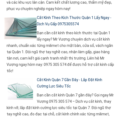
và các khu vực lân cận. Cam kết chất lượng cao, thẩm mỹ đẹp,
phục vụ chuyên nghiệp ngay hôm nay!
Cắt Kính Theo Kích Thước Quận 1 Lấy Ngay -
Dịch Vụ Gấp 0975305574
Bạn cần cắt kính theo kích thước tại Quận 1
lấy ngay? Mr Vượng chuyên dịch vụ cắt kính
nhanh, chuẩn xác từng milimet cho mặt bàn, cửa sổ, vách ngăn
tại Quận 1. Đội ngũ thợ tay nghề cao, nhận làm gấp, giao hàng
tận nơi, cam kết giá cạnh tranh nhất thị trường. Liên hệ Mr
Vượng ngay hôm nay: 0975 305 574 để được hỗ trợ cắt kính cấp
tốc!
Cắt Kính Quận 7 Gần Đây - Lắp Đặt Kính
Cường Lực Siêu Tốc
Bạn cần cắt kính Quận 7 gần đây? Gọi ngay Mr
Vượng 0975 305 574 – Dịch vụ cắt kính, thay
kính vỡ, lắp đặt kính cường lực siêu tốc tại Quận 7. Đội ngũ thợ
tay nghề cao, đo đạc tại chỗ, cắt kính chính xác từng milimet,