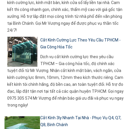
kính cường lực, kính mặt bàn, kính cửa sổ lấy liền tại nhà. Cam
kết thi công nhanh gọn, chính xác, thẩm mỹ cao với giá gốc tận
xưởng. Hỗ trợ lắp đặt mọi công trình từ nhà phố đến văn phòng
tại Bình Chánh. Gọi Mr Vượng ngay để được phục vụ thần tốc
24/7!
Cắt Kính Cường Lực Theo Yêu Cầu TPHCM -
Gia Công Hỏa Tốc
Dịch vụ cắt kính cường lực theo yêu cầu
TPHCM – Gia công hỏa tốc, độ chính xác
tuyệt đối từ Mr Vượng. Nhận cắt kính mặt bàn, vách ngăn, cửa
kính cường lực 8mm, 10mm, 12mm theo kích thước riêng. Cam
kết kính tôi chính hãng, độ bền cao, an toàn tuyệt đối. Hỗ trợ đo
đạc, lắp đặt tận nơi tại tất cả các quận huyện TP.HCM. Gọi ngay
0975 305 574 Mr Vượng để nhận báo giá ưu đãi và phục vụ ngay
trong ngày!
Cắt Kính 3ly Nhanh Tại Nhà - Phục Vụ Q4, Q7,
Q8, Bình Chánh