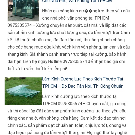
Cho Nhà Phố, Văn Phòng Tại TPHCM
Nhận gia công kính cư��ng lực theo yêu cầu
cho nhà phố, văn phòng tại TPHCM
0975305574 – Xưởng chuyên sản xuất, cắt mài và lắp đặt các
sản phẩm kính cường lực chất lượng cao, độ bền vượt trội. Cam
kết kỹ thuật chuẩn xác, đo đạc tận nơi, thi công nhanh chóng
cho các hạng mục cửa kính, vách kính văn phòng, lan can và cầu
thang kính. Giá thành cạnh tranh trực tiếp tại xưởng, bảo hành
dài hạn. Liên hệ ngay Hotline 0975305574 để nhận báo giá chi
tiết và tư vấn thiết kế miễn phí!
Làm Kính Cường Lực Theo Kích Thước Tại
TPHCM – Đo Đạc Tận Nơi, Thi Công Chuẩn
Làm kính cường lực theo kích thước tại
TPHCM 0975305574 – Chuyên cắt, gia công
và thi công lắp đặt các sản phẩm kính cường lực theo yêu cầu
riêng cho nhà ở, văn phòng, cửa hàng. Cam kết đo đạc tận nơi
chính xác, sản phẩm đạt chuẩn an toàn, chịu lực tốt, chống va
đập hiệu quả cùng độ bền vượt thời gian. Đội ngũ thợ tay nghề