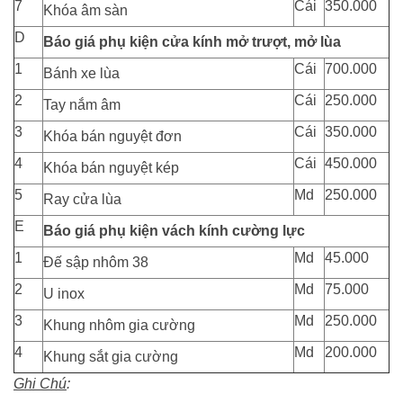
7
Cái
350.000
Khóa âm sàn
D
Báo giá phụ kiện cửa kính mở trượt, mở lùa
1
Cái
700.000
Bánh xe lùa
2
Cái
250.000
Tay nắm âm
3
Cái
350.000
Khóa bán nguyệt đơn
4
Cái
450.000
Khóa bán nguyệt kép
5
Md
250.000
Ray cửa lùa
E
Báo giá phụ kiện vách kính cường lực
1
Md
45.000
Đế sập nhôm 38
2
Md
75.000
U inox
3
Md
250.000
Khung nhôm gia cường
4
Md
200.000
Khung sắt gia cường
Ghi Chú
: