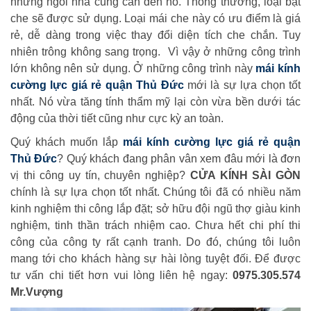
những ngôi nhà cũng cần đến nó. Thông thường, loại bạt
che sẽ được sử dụng. Loại mái che này có ưu điểm là giá
rẻ, dễ dàng trong việc thay đổi diện tích che chắn. Tuy
nhiên trông không sang trọng. Vì vậy ở những công trình
lớn không nên sử dụng. Ở những công trình này
mái kính
cường lực giá rẻ quận Thủ Đức
mới là sự lựa chọn tốt
nhất. Nó vừa tăng tính thẩm mỹ lại còn vừa bền dưới tác
động của thời tiết cũng như cực kỳ an toàn.
Quý khách muốn lắp
mái kính cường lực giá rẻ quận
Thủ Đức
? Quý khách đang phân vân xem đâu mới là đơn
vị thi công uy tín, chuyên nghiệp?
CỬA KÍNH SÀI GÒN
chính là sự lựa chọn tốt nhất. Chúng tôi đã có nhiều năm
kinh nghiệm thi công lắp đặt; sở hữu đội ngũ thợ giàu kinh
nghiệm, tinh thần trách nhiệm cao. Chưa hết chi phí thi
công của công ty rất cạnh tranh. Do đó, chúng tôi luôn
mang tới cho khách hàng sự hài lòng tuyệt đối. Để được
tư vấn chi tiết hơn vui lòng liên hệ ngay:
0975.305.574
Mr.Vượng