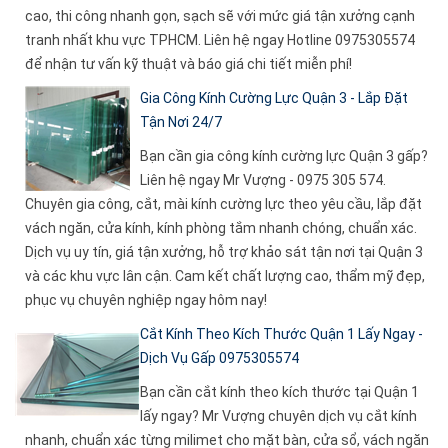
cao, thi công nhanh gọn, sạch sẽ với mức giá tận xưởng cạnh
tranh nhất khu vực TPHCM. Liên hệ ngay Hotline 0975305574
để nhận tư vấn kỹ thuật và báo giá chi tiết miễn phí!
Gia Công Kính Cường Lực Quận 3 - Lắp Đặt
Tận Nơi 24/7
Bạn cần gia công kính cường lực Quận 3 gấp?
Liên hệ ngay Mr Vượng - 0975 305 574.
Chuyên gia công, cắt, mài kính cường lực theo yêu cầu, lắp đặt
vách ngăn, cửa kính, kính phòng tắm nhanh chóng, chuẩn xác.
Dịch vụ uy tín, giá tận xưởng, hỗ trợ khảo sát tận nơi tại Quận 3
và các khu vực lân cận. Cam kết chất lượng cao, thẩm mỹ đẹp,
phục vụ chuyên nghiệp ngay hôm nay!
Cắt Kính Theo Kích Thước Quận 1 Lấy Ngay -
Dịch Vụ Gấp 0975305574
Bạn cần cắt kính theo kích thước tại Quận 1
lấy ngay? Mr Vượng chuyên dịch vụ cắt kính
nhanh, chuẩn xác từng milimet cho mặt bàn, cửa sổ, vách ngăn