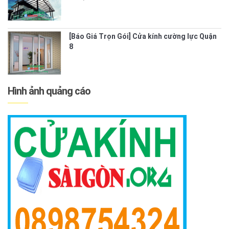
[Báo Giá Trọn Gói] Cửa kính cường lực Quận
8
Hình ảnh quảng cáo