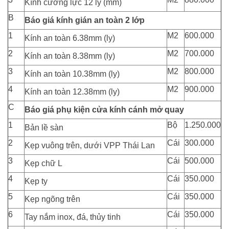
Kính cường lực 12 ly (mm)
B
Báo giá kính gián an toàn 2 lớp
1
M2
600.000
Kính an toàn 6.38mm (ly)
2
M2
700.000
Kính an toàn 8.38mm (ly)
3
M2
800.000
Kính an toàn 10.38mm (ly)
4
M2
900.000
Kính an toàn 12.38mm (ly)
C
Báo giá phụ kiện cửa kính cánh mở quay
1
Bộ
1.250.000
Bản lề sàn
2
Cái
300.000
Kẹp vuông trên, dưới VPP Thái Lan
3
Cái
500.000
Kẹp chữ L
4
Cái
350.000
Kẹp ty
5
Cái
350.000
Kẹp ngõng trên
6
Cái
350.000
Tay nắm inox, đá, thủy tinh