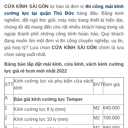
CỬA KÍNH SÀI GÒN
tự hào là đơn vị
thi công mái kính
cường lực tại quận Thủ Đức
hàng đầu. Bằng kinh
nghiệm, đội ngũ thợ giỏi, máy móc trang thiết bị hiện đại,
chúng tôi đã mang đến cho rất nhiều khách hàng trong và
ngoài thành phố những công trình hoàn hảo. Quý khách
đang muốn tìm một đơn vị thi công chuyên nghiệp, uy tín,
giá hợp lý? Lựa chọn
CỬA KÍNH SÀI GÒN
chính là lựa
chọn sáng suốt nhất.
Bảng báo lắp đặt mái kính, cửa kính, vách kính cường
lực giá rẻ hcm mới nhất 2022
Kính cường lực và phụ kiện cửa vách
STT
ĐVT
Đơn giá
kính
A
Báo giá kính cường lực Temper
1
M2
640.000
Kính cường lực 8 ly (mm)
2
M2
700.000
Kính cường lực 10 ly (mm)
3
M2
880.000