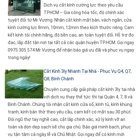
Dịch vụ cắt kính cường lực theo yêu cầu
TPHCM – Gia công hỏa tốc, độ chính xác
tuyệt đối từ Mr Vượng. Nhận cắt kính mặt bàn, vách ngăn, cửa
kính cường lực 8mm, 10mm, 12mm theo kích thước riêng. Cam
kết kính tôi chính hãng, độ bền cao, an toàn tuyệt đối. Hỗ trợ đo
đạc, lắp đặt tận nơi tại tất cả các quận huyện TP.HCM. Gọi ngay
0975 305 574 Mr Vượng để nhận báo giá ưu đãi và phục vụ ngay
trong ngày!
Cắt Kính 3ly Nhanh Tại Nhà - Phục Vụ Q4, Q7,
Q8, Bình Chánh
Chuyên cung cấp giải pháp cắt kính 3ly tại nhà
với dịch vụ thay thế tức thì tại Quận 4, 7, 8 và
Bình Chánh. Chúng tôi nhận cắt kính cửa sổ, kính tủ, kính khung
tranh, kính bàn thờ theo yêu cầu, cam kết có mặt sau 30 phút.
Đội ngũ thợ tay nghề cao, cắt lắp chính xác, xử lý kính vỡ an
toàn và dọn dẹp sạch sẽ cho gia chủ. Báo giá minh bạch, phục
vụ tận tâm cả ngày lễ và Chủ Nhật. Gọi ngay để có kính mới