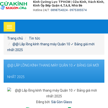
Kính Cường Lực TPHCM | Cửa Kính, Vách Kính,
Kính Ốp Bếp Quận 4,7,6,8, Nhà Bè
Hotline 24/7:
0898754324
-
0975305574
Toggle
navigation
Trang chủ
Tin tức
@@ Lắp lồng kính thang máy Quận 10 ✓ Bảng giá mới
nhất 2025
@@ LẮP LỒNG KÍNH THANG MÁY QUẬN 10 ✓ BẢNG GIÁ MỚI
NHẤT 2025
Đăng bởi:
Sài Gòn Glass