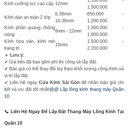
1.100.000 -
Kính cường lực cao cấp
12mm
1.500.000
6.38mm -
850.000 -
Kính dán an toàn 2 lớp
10.38mm
1.200.000
Kính phản quang chống
1.300.000 -
8mm - 12mm
nóng
1.800.000
Kính hoa văn, kính mờ
1.500.000 -
10mm
trang trí
2.200.000
🔹
Lưu ý:
✔ Giá trên đã bao gồm phí thi công và lắp đặt.
✔ Báo giá có thể thay đổi tùy theo khối lượng công trình và
vị trí lắp đặt.
✔ Liên hệ ngay
Cửa Kính Sài Gòn
để nhận báo giá chi
tiết và ưu đãi tốt nhất!
@@ Lắp lồng kính thang máy Quận
10
📞
Liên Hệ Ngay Để Lắp Đặt Thang Máy Lồng Kính Tại
Quận 10