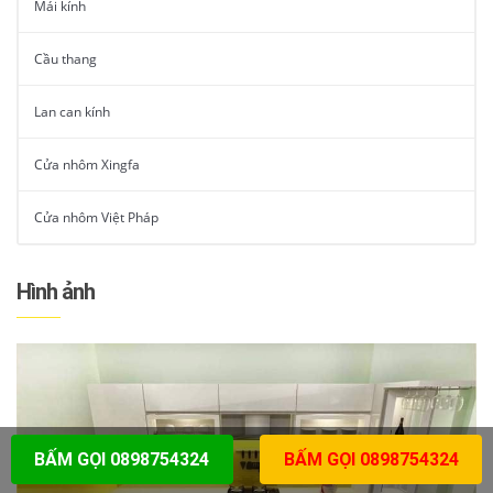
Mái kính
Cầu thang
Lan can kính
Cửa nhôm Xingfa
Cửa nhôm Việt Pháp
Hình ảnh
BẤM GỌI 0898754324
BẤM GỌI 0898754324