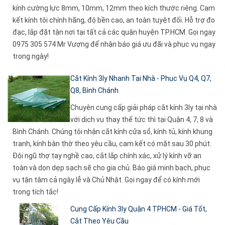
kính cường lực 8mm, 10mm, 12mm theo kích thước riêng. Cam
kết kính tôi chính hãng, độ bền cao, an toàn tuyệt đối. Hỗ trợ đo
đạc, lắp đặt tận nơi tại tất cả các quận huyện TP.HCM. Gọi ngay
0975 305 574 Mr Vượng để nhận báo giá ưu đãi và phục vụ ngay
trong ngày!
Cắt Kính 3ly Nhanh Tại Nhà - Phục Vụ Q4, Q7,
Q8, Bình Chánh
Chuyên cung cấp giải pháp cắt kính 3ly tại nhà
với dịch vụ thay thế tức thì tại Quận 4, 7, 8 và
Bình Chánh. Chúng tôi nhận cắt kính cửa sổ, kính tủ, kính khung
tranh, kính bàn thờ theo yêu cầu, cam kết có mặt sau 30 phút.
Đội ngũ thợ tay nghề cao, cắt lắp chính xác, xử lý kính vỡ an
toàn và dọn dẹp sạch sẽ cho gia chủ. Báo giá minh bạch, phục
vụ tận tâm cả ngày lễ và Chủ Nhật. Gọi ngay để có kính mới
trong tích tắc!
Cung Cấp Kính 3ly Quận 4 TPHCM - Giá Tốt,
Cắt Theo Yêu Cầu