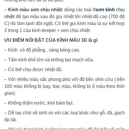
–
Kính màu sơn chịu nhiệt
: dùng các loại
#
sơn kính
chịu
nhiệt
để tạo màu sau đó gia nhiệt tới nhiệt độ cao (700 độ
C) rồi làm lạnh đột ngột. Có thể gọi kính màu là sự kết hợp
2 trong 1 của kính temper + sơn chịu nhiệt
ƯU ĐIỂM NỔI BẬT CỦA KÍNH MÀU 3D là gì
– Kính có độ phẳng , sáng bóng cao.
– Tấm kính khổ lớn và không tạo mạch vữa.
– Có thể chịu được nhiệt độ.
– Với nhiều màu sắc phong phú với độ bền vĩnh cửu ( trên
100 màu không bị bay, bạc màu, không bị ố màu theo thời
gian).
– Không thấm nước, khó bám bụi.
– Dễ lau chùi vệ sinh so với các loại khác như gỗ, đá, gạch
ốp lát.