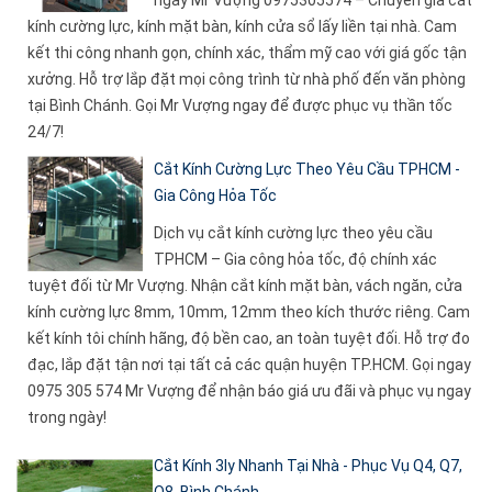
kính cường lực, kính mặt bàn, kính cửa sổ lấy liền tại nhà. Cam
kết thi công nhanh gọn, chính xác, thẩm mỹ cao với giá gốc tận
xưởng. Hỗ trợ lắp đặt mọi công trình từ nhà phố đến văn phòng
tại Bình Chánh. Gọi Mr Vượng ngay để được phục vụ thần tốc
24/7!
Cắt Kính Cường Lực Theo Yêu Cầu TPHCM -
Gia Công Hỏa Tốc
Dịch vụ cắt kính cường lực theo yêu cầu
TPHCM – Gia công hỏa tốc, độ chính xác
tuyệt đối từ Mr Vượng. Nhận cắt kính mặt bàn, vách ngăn, cửa
kính cường lực 8mm, 10mm, 12mm theo kích thước riêng. Cam
kết kính tôi chính hãng, độ bền cao, an toàn tuyệt đối. Hỗ trợ đo
đạc, lắp đặt tận nơi tại tất cả các quận huyện TP.HCM. Gọi ngay
0975 305 574 Mr Vượng để nhận báo giá ưu đãi và phục vụ ngay
trong ngày!
Cắt Kính 3ly Nhanh Tại Nhà - Phục Vụ Q4, Q7,
Q8, Bình Chánh