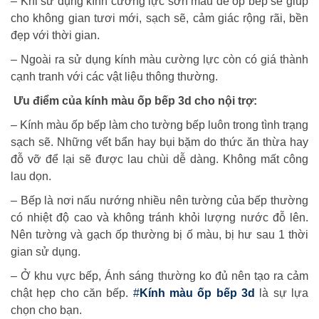
– Khi sử dụng kính cường lực sơn màu để ốp bếp sẽ giúp
cho không gian tươi mới, sạch sẽ, cảm giác rộng rãi, bền
đẹp với thời gian.
– Ngoài ra sử dụng kính màu cường lực còn có giá thành
cạnh tranh với các vật liệu thông thường.
Ưu điểm của kính màu ốp bếp 3d cho nội trợ:
– Kính màu ốp bếp làm cho tường bếp luôn trong tình trạng
sạch sẽ. Những vết bẩn hay bụi bặm do thức ăn thừa hay
đỗ vỡ để lại sẽ được lau chùi dễ dàng. Không mất công
lau dọn.
– Bếp là nơi nấu nướng nhiều nên tường của bếp thường
có nhiệt độ cao và không tránh khỏi lượng nước đỗ lên.
Nên tường và gạch ốp thường bị ố màu, bị hư sau 1 thời
gian sử dụng.
– Ở khu vực bếp, Ánh sáng thường ko đủ nên tạo ra cảm
chật hẹp cho căn bếp.
#
Kính màu ốp bếp 3d
là sự lựa
chọn cho bạn.