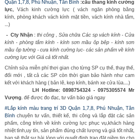
Quận 1,7,8, Phú Nhuận, Tân Bình
:cầu thang kính cường
lực,
Vách kinh cường lực ( vách ngăn phòng bằng
kính, phòng khách vách kính mặt tiền, vách kính nhà tắm,
...)
- Cty Nhận
:
thi công , Sửa chữa Các sp vách kính - Cửa
kính - phòng tắm kính - kính sơn mầu ôp bêp - kính sơn
mầu ôp tường - cưa kính cường lục- các sản phẩm về kính
cường lực với Giá cả tốt nhất.
Chỉnh sửa miễn phí thơi gian cho từng SP cụ thể, thay thế,
đổi mới , tất cả các SP còn thời gian bảo hành như cam
kết với khách hàng ( bản lê, kep kính, bánh xe cửa lùa....)
LH Hotline: 0898754324 - 0975305574 Mr
Vượng
. để được đo đạc, tư vấn báo giá ngay
#Lắp kính màu trang trí 3D Quận 1,7,8, Phú Nhuận, Tân
Bình
chuyên tư vấn, thiết kế, thi công và lắp đặt các sản
phẩm, công trình về kính cường lực phục vụ,khách hàng
nhiệt tình,uy tín, sản phẩm đúng chất lượng và giá tốt nhất,
bạn sẽ thật sự hài lòng với quyết định trao đặt niềm tin cho