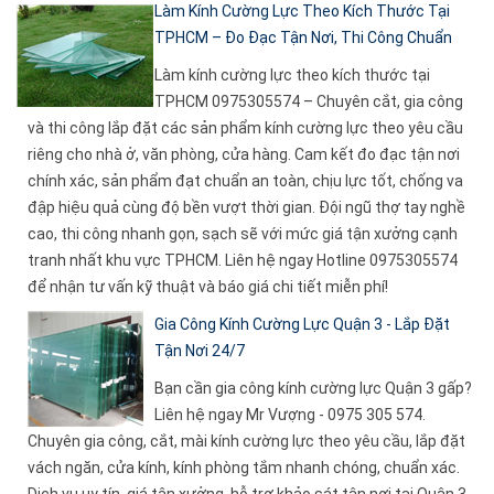
Làm Kính Cường Lực Theo Kích Thước Tại
TPHCM – Đo Đạc Tận Nơi, Thi Công Chuẩn
Làm kính cường lực theo kích thước tại
TPHCM 0975305574 – Chuyên cắt, gia công
và thi công lắp đặt các sản phẩm kính cường lực theo yêu cầu
riêng cho nhà ở, văn phòng, cửa hàng. Cam kết đo đạc tận nơi
chính xác, sản phẩm đạt chuẩn an toàn, chịu lực tốt, chống va
đập hiệu quả cùng độ bền vượt thời gian. Đội ngũ thợ tay nghề
cao, thi công nhanh gọn, sạch sẽ với mức giá tận xưởng cạnh
tranh nhất khu vực TPHCM. Liên hệ ngay Hotline 0975305574
để nhận tư vấn kỹ thuật và báo giá chi tiết miễn phí!
Gia Công Kính Cường Lực Quận 3 - Lắp Đặt
Tận Nơi 24/7
Bạn cần gia công kính cường lực Quận 3 gấp?
Liên hệ ngay Mr Vượng - 0975 305 574.
Chuyên gia công, cắt, mài kính cường lực theo yêu cầu, lắp đặt
vách ngăn, cửa kính, kính phòng tắm nhanh chóng, chuẩn xác.
Dịch vụ uy tín, giá tận xưởng, hỗ trợ khảo sát tận nơi tại Quận 3