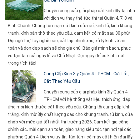
Chuyên cung cấp giải pháp cắt kính 3ly tại nhà
với dịch vụ thay thế tức thì tại Quận 4, 7, 8 và
Bình Chánh. Chúng tôi nhận cắt kính cửa sổ, kính tủ, kính khung
tranh, kính bàn thờ theo yêu cầu, cam kết có mặt sau 30 phút.
Đội ngũ thợ tay nghề cao, cắt lắp chính xác, xử lý kính vỡ an
toàn và dọn dẹp sạch sẽ cho gia chủ. Báo giá minh bạch, phục
vụ tận tâm cả ngày lễ và Chủ Nhật. Gọi ngay để có kính mới
trong tích tắc!
Cung Cấp Kính 3ly Quận 4 TPHCM - Giá Tốt,
Cắt Theo Yêu Cầu
Chuyên cung cấp giải pháp kính 3ly Quận 4
TPHCM với hệ thống vật liệu thích ứng, đáp
ứng mọi kích thước cắt theo yêu cầu. Chúng tôi cung cấp kính
trắng, kính mờ 3ly chất lượng cao cho khung tranh, tủ kính, cửa
chớp với mức giá tốt nhất thị trường 2026. Cam kết gia công
chính xác, mài cạnh an toàn, giao hàng siêu tốc tận nơi tại các
phường Quận 4. Dịch vụ uy tín, tận tâm, có máy cắt hiện đại lấy