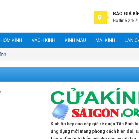
BÁO GIÁ KÍ
Hotline 24/7:
NHÔM KÍNH
VÁCH KÍNH
KÍNH MÀU
MÁI KÍNH
LAN C
ình
Kính ốp bếp cao cấp giá rẻ quận Tân Bình l
ứng dụng mới mang phong cách hiện đại, 
trọng đầy tính thẩm mỹ cho các bà nội trợ.