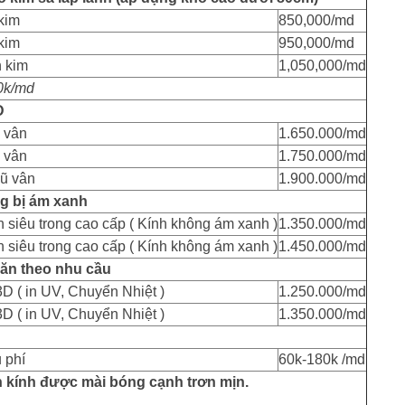
kim
850,000/md
kim
950,000/md
 kim
1,050,000/md
0k/md
D
 vân
1.650.000/md
 vân
1.750.000/md
ũ vân
1.900.000/md
ng bị ám xanh
siêu trong cao cấp ( Kính không ám xanh )
1.350.000/md
siêu trong cao cấp ( Kính không ám xanh )
1.450.000/md
 văn theo nhu cầu
D ( in UV, Chuyển Nhiệt )
1.250.000/md
D ( in UV, Chuyển Nhiệt )
1.350.000/md
 phí
60k-180k /md
h kính được mài bóng cạnh trơn mịn.