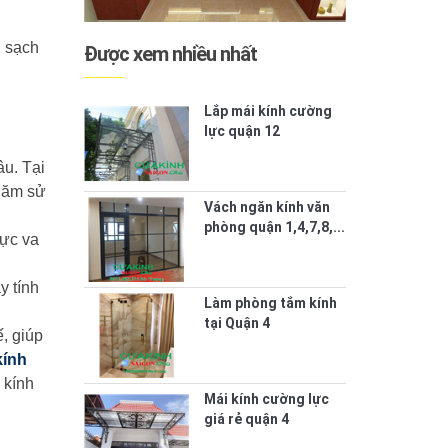
, sạch
Được xem nhiều nhất
Lắp mái kính cường
lực quận 12
âu. Tại
 năm sử
Vách ngăn kính văn
phòng quận 1,4,7,8,...
lực va
y tính
Làm phòng tắm kính
tại Quận 4
ế, giúp
kính
 kính
Mái kính cường lực
giá rẻ quận 4