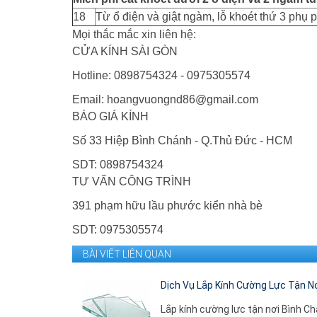
18
Từ ổ điện và giật ngàm, lỗ khoét thứ 3 phụ p
Mọi thắc mắc xin liên hệ:
CỬA KÍNH SÀI GÒN
Hotline: 0898754324 - 0975305574
Email: hoangvuongnd86@gmail.com
BÁO GIÁ KÍNH
Số 33 Hiệp Bình Chánh - Q.Thủ Đức - HCM
SDT: 0898754324
TƯ VẤN CÔNG TRÌNH
391 phạm hữu lầu phước kiển nhà bè
SDT: 0975305574
BÀI VIẾT LIÊN QUAN
Dịch Vụ Lắp Kính Cường Lực Tận N
Lắp kính cường lực tận nơi Bình C