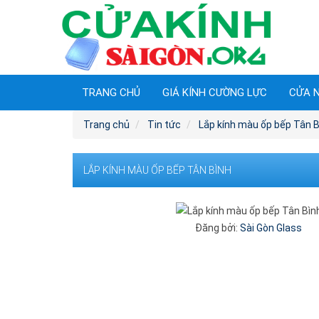
TRANG CHỦ
GIÁ KÍNH CƯỜNG LỰC
CỬA 
Trang chủ
Tin tức
Lắp kính màu ốp bếp Tân B
LẮP KÍNH MÀU ỐP BẾP TÂN BÌNH
Đăng bởi:
Sài Gòn Glass