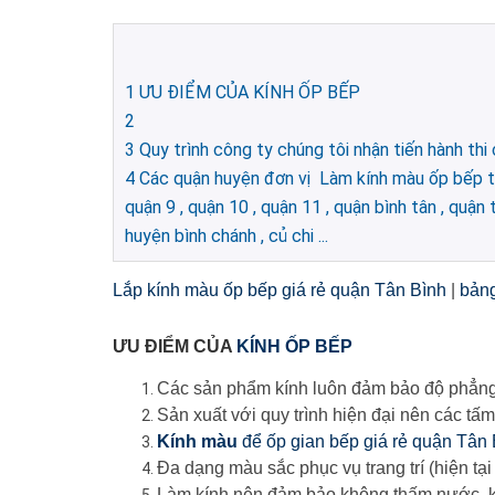
1
ƯU ĐIỂM CỦA KÍNH ỐP BẾP
2
3
Quy trình công ty chúng tôi nhận tiến hành thi
4
Các quận huyện đơn vị Làm kính màu ốp bếp tại : 
quận 9 , quận 10 , quận 11 , quận bình tân , quận 
huyện bình chánh , củ chi ...
Lắp kính màu ốp bếp giá rẻ quận Tân Bình
|
bảng
ƯU ĐIỂM CỦA
KÍNH ỐP BẾP
Các sản phẩm kính luôn đảm bảo độ phẳng
Sản xuất với quy trình hiện đại nên các tấ
Kính màu
để ốp gian bếp giá rẻ quận Tân 
Đa dạng màu sắc phục vụ trang trí (hiện tại
Làm kính nên đảm bảo không thấm nước, k