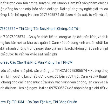
 chất lượng cao tận nơi tại huyện Bình Chánh. Cam kết sản phẩm chính
ện đồng bộ cao cấp, bảo hành dài hạn. Đội ngũ thợ tay nghề giỏi, thi c
rường. Liên hệ ngay Hotline 0975305574 để được khảo sát, tư vấn và bá
75305574 – Thi Công Tận Nơi, Nhanh Chóng, Giá Tốt
n 7 0975305574 – Chuyên thiết kế, thi công và lắp đặt cửa kính, vách k
ng lực tận nơi tại khu vực quận 7. Cam kết sử dụng kính chuẩn chất lư
 đặt nhanh chóng trong ngày. Báo giá minh bạch, không phát sinh chi ph
 để được tư vấn và khảo sát miễn phí!
eo Yêu Cầu Cho Nhà Phố, Văn Phòng Tại TPHCM
o yêu cầu cho nhà phố, văn phòng tại TPHCM 0975305574 – Xưởng chu
phẩm kính cường lực chất lượng cao, độ bền vượt trội. Cam kết kỹ thuậ
nh chóng cho các hạng mục cửa kính, vách kính văn phòng, lan can và c
ành dài hạn. Liên hệ ngay Hotline 0975305574 để nhận báo giá chi tiết v
ước Tại TPHCM – Đo Đạc Tận Nơi, Thi Công Chuẩn