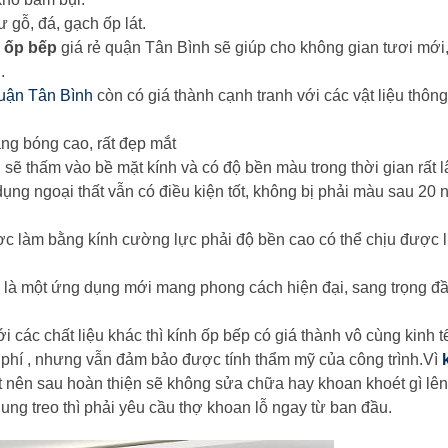
 gỗ, đá, gạch ốp lát.
ể
ốp bếp
giá rẻ quận Tân Bình sẽ giúp cho không gian tươi mới
.
quận Tân Bình
còn có giá thành cạnh tranh với các vật liệu thông
ng bóng cao, rất đẹp mắt
 sẽ thấm vào bề mặt kính và có độ bền màu trong thời gian rất l
dụng ngoại thất vẫn có điều kiện tốt, không bị phải màu sau 20
ợc làm bằng kính cường lực phải độ bền cao có thể chịu được 
 là một ứng dụng mới mang phong cách hiện đại, sang trọng đầ
i các chất liệu khác thì kính ốp bếp có giá thành vô cùng kinh t
 phí , nhưng vẫn đảm bảo được tính thẩm mỹ của công trình.Vì
t nên sau hoàn thiện sẽ không sửa chữa hay khoan khoét gì lên
ng treo thì phải yêu cầu thợ khoan lỗ ngay từ ban đầu.