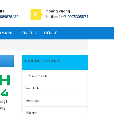
NH
hoang vuong
0898754324
Hotline 24/7:
0975305574
AN KÍNH
TIN TỨC
LIÊN HỆ
DANH MỤC CỬA KÍNH
Cửa nhôm kính
Vách kính
Kính màu
à một
sang
Mái kính