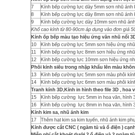
7
Kính bếp cường lực dày 5mm sơn nhũ ánh 
8
Kính bếp cường lực dày 8mm sơn nhũ ánh 
9
Kính bếp cường lực dày 10mm sơn nhũ ánh
Khổ cao kính từ 80-90cm áp dụng vào đơn giá 5
Kính ốp bếp màu tạo hiệu ứng vân nhũ nổi 3
10
Kính bếp cường lực 5mm sơn hiệu ứng nhũ
11
Kính bếp cường lực 8mm sơn hiệu ứng nhũ
12
Kính bếp cường lực 10mm sơn hiệu ứng nh
Phôi kính siêu trong nhập khẩu lên màu khô
13
Kính bếp cường lực 5mm sơn màu phôi kính 
14
Kính bếp cường lực 6mm sơn màu phôi kính 
Tranh kính 3D,Kính in hình theo file 3D , hoa
15
Kính bếp cường lực 5mm in hoa văn, hình 3
16
Kính bếp cường lực 8mm in hoa văn, hình 3
Kính kim sa, nhũ ánh kim
17
Thêm hạt kim sa kim tuyến, nhũ ánh kim phụ
Kính được cắt CNC ( ngàm tủ và ổ điện ) cạn
Miễn phí cắt khoét dưới 2 ổ điện và 2 ngàm tủ