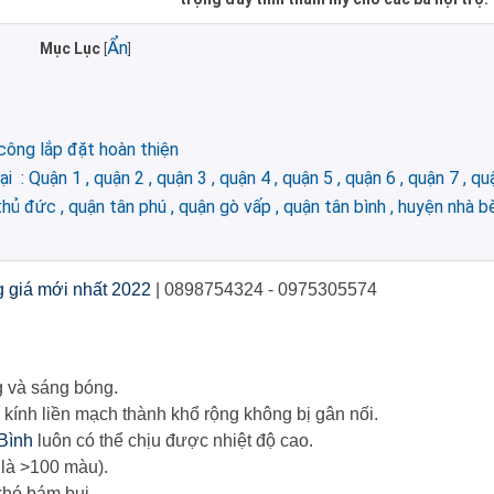
Ẩn
Mục Lục
[
]
 công lắp đặt hoàn thiện
Quận 1 , quận 2 , quận 3 , quận 4 , quận 5 , quận 6 , quận 7 , quậ
thủ đức , quận tân phú , quận gò vấp , quận tân bình , huyện nhà bè
 giá mới nhất 2022
| 0898754324 - 0975305574
 và sáng bóng.
m kính liền mạch thành khổ rộng không bị gân nối.
Bình
luôn có thể chịu được nhiệt độ cao.
 là >100 màu).
hó bám bụi.