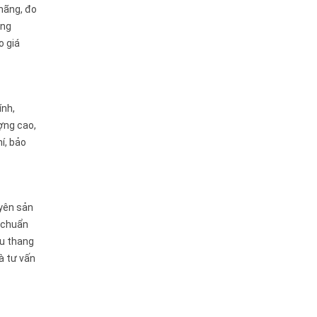
 hãng, đo
ông
o giá
ính,
ợng cao,
í, bảo
yên sản
t chuẩn
ầu thang
à tư vấn