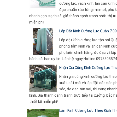
cường lực, vách kính, lan can kính
đạc chuẩn xác từng milimet, phụ ki
nhanh gọn, sạch sẽ, giá thành cạnh tranh nhất thị t
miễn phí!
Lắp Đặt Kính Cường Lực Quận 7 09
Lắp đặt kính cường lực tận nơi Quậ
phòng tắm kính và lan can kính cườ
phụ kiện chính hãng, đo đạc và lắp
hành dài hạn uy tín. Liên hệ ngay Hotline 0975305574
Nhận Gia Công Kính Cường Lực Th
Nhận gia công kính cường lực the
xuất, cắt mài và lắp đặt các sản 
xác, đo đạc tận nơi, thi công nha
kính. Giá thành cạnh tranh trực tiếp tại xưởng, bảo h
thiết kế miễn phí!
Làm Kính Cường Lực Theo Kích Th