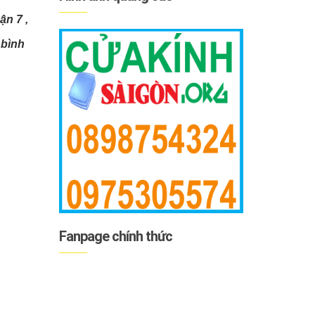
ận 7 ,
 bình
Fanpage chính thức