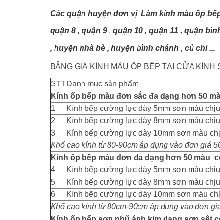
Các quận huyện đơn vị Làm kính màu ốp bếp
quận 8 , quận 9 , quận 10 , quận 11 , quận bìn
,
huyện nhà bè
, huyện bình chánh , củ chi ...
BẢNG GIÁ KÍNH MÀU ỐP BẾP TẠI CỬA KÍNH 
STT
Danh mục sản phẩm
Kính ốp bếp màu đơn sắc đa dạng hơn 50 mà
1
Kính bếp cường lực dày 5mm sơn màu chịu 
2
Kính bếp cường lực dày 8mm sơn màu chịu 
3
Kính bếp cường lực dày 10mm sơn màu chịu
Khổ cao kính từ 80-90cm áp dụng vào đơn giá 5
Kính ốp bếp màu đơn đa dạng hơn 50 màu có 
4
Kính bếp cường lực dày 5mm sơn màu chịu 
5
Kính bếp cường lực dày 8mm sơn màu chịu 
6
Kính bếp cường lực dày 10mm sơn màu chịu
Khổ cao kính từ 80cm-90cm áp dụng vào đơn gi
Kính ốp bếp sơn nhũ ánh kim dạng sơn sệt có