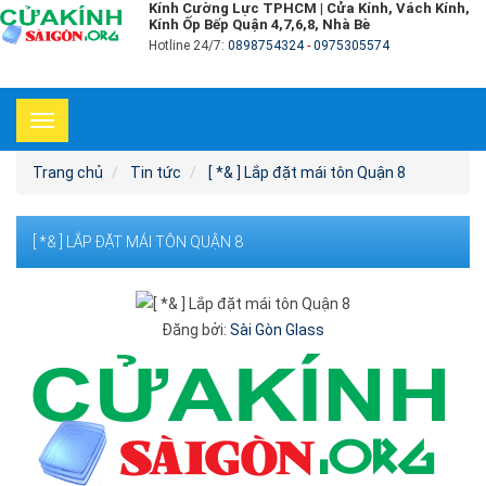
Kính Cường Lực TPHCM | Cửa Kính, Vách Kính,
Kính Ốp Bếp Quận 4,7,6,8, Nhà Bè
Hotline 24/7:
0898754324
-
0975305574
Toggle
navigation
Trang chủ
Tin tức
[ *& ] Lắp đặt mái tôn Quận 8
[ *& ] LẮP ĐẶT MÁI TÔN QUẬN 8
Đăng bởi:
Sài Gòn Glass