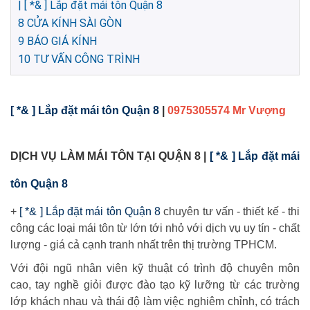
| [ *& ] Lắp đặt mái tôn Quận 8
8
CỬA KÍNH SÀI GÒN
9
BÁO GIÁ KÍNH
10
TƯ VẤN CÔNG TRÌNH
[ *& ] Lắp đặt mái tôn Quận 8
|
0975305574 Mr Vượng
DỊCH VỤ LÀM MÁI TÔN TẠI QUẬN 8 |
[ *& ] Lắp đặt mái
tôn Quận 8
+
[ *& ] Lắp đặt mái tôn Quận 8
chuyên tư vấn - thiết kế - thi
công các loại mái tôn từ lớn tới nhỏ với dịch vụ uy tín - chất
lượng - giá cả cạnh tranh nhất trên thị trường TPHCM.
Với đội ngũ nhân viên kỹ thuật có trình độ chuyên môn
cao, tay nghề giỏi được đào tạo kỹ lưỡng từ các trường
lớp khách nhau và thái độ làm việc nghiêm chỉnh, có trách