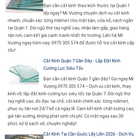
Bạn cần cắt kính theo kích thước tại Quận 1
lấy ngay? Mr Vượng chuyên dịch vụ cắt kính
nhanh, chuẩn xác từng milimet cho mặt bàn, cửa sổ, vách ngăn
tại Quận 1. Đội ngũ thợ tay nghề cao, nhận làm gấp, giao hàng
tận nơi, cam kết giá cạnh tranh nhất thị trường. Liên hệ Mr
Vượng ngay hôm nay: 0975 305 574 để được hỗ trợ cắt kính cấp
tốc!
Cắt Kính Quận 7 Gần Đây - Lắp Đặt Kính
Cường Lực Siêu Tốc
Bạn cần cắt kính Quận 7 gần đây? Gọi ngay Mr
Vượng 0975 305 574 – Dịch vụ cắt kính, thay
kính vỡ, lắp đặt kính cường lực siêu tốc tại Quận 7. Đội ngũ thợ
tay nghề cao, đo đạc tại chỗ, cắt kính chính xác từng milimet,
phục vụ tận nơi 24/7 kể cả ngày lễ. Cam kết kính chất lượng cao,
giá tận xưởng, không phát sinh chi phí. Có mặt ngay sau 30
phút, xử lý sạch sẽ, chuyên nghiệp!
Cắt Kính Tại Cần Giuộc Lấy Liền 2026 - Dịch Vụ