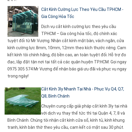
Cắt Kính Cường Lực Theo Yêu Cầu TPHCM -
Gia Công Hỏa Tốc
Dịch vụ cắt kính cường lực theo yêu cầu
TPHCM – Gia công hỏa tốc, độ chính xác
tuyệt đối từ Mr Vượng. Nhận cắt kính mặt bàn, vách ngăn, cửa
kính cường lực 8mm, 10mm, 12mm theo kích thước riêng. Cam
kết kính tôi chính hãng, độ bền cao, an toàn tuyệt đối. Hỗ trợ đo
đạc, lắp đặt tận nơi tại tất cả các quận huyện TP.HCM. Gọi ngay
0975 305 574 Mr Vượng để nhận báo giá ưu đãi và phục vụ ngay
trong ngày!
Cắt Kính 3ly Nhanh Tại Nhà - Phục Vụ Q4, Q7,
Q8, Bình Chánh
Chuyên cung cấp giải pháp cắt kính 3ly tại nhà
với dịch vụ thay thế tức thì tại Quận 4, 7, 8 và
Bình Chánh. Chúng tôi nhận cắt kính cửa sổ, kính tủ, kính khung
tranh, kính bàn thờ theo yêu cầu, cam kết có mặt sau 30 phút.