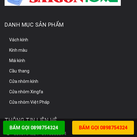
DANH MỤC SẢN PHẨM
Vách kính
Kính màu
Mái kính
Cầu thang
Cửa nhôm kính
Cửa nhôm Xingfa
Cửa nhôm Việt Pháp
THÔNG TIN LIÊN HỆ
BẤM GỌI 0898754324
BẤM GỌI 0898754324
0898754324 - 0975305574