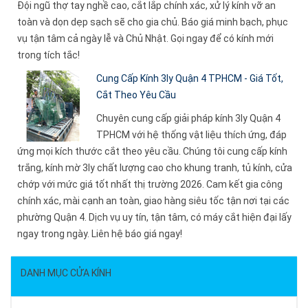
Đội ngũ thợ tay nghề cao, cắt lắp chính xác, xử lý kính vỡ an
toàn và dọn dẹp sạch sẽ cho gia chủ. Báo giá minh bạch, phục
vụ tận tâm cả ngày lễ và Chủ Nhật. Gọi ngay để có kính mới
trong tích tắc!
Cung Cấp Kính 3ly Quận 4 TPHCM - Giá Tốt,
Cắt Theo Yêu Cầu
Chuyên cung cấp giải pháp kính 3ly Quận 4
TPHCM với hệ thống vật liệu thích ứng, đáp
ứng mọi kích thước cắt theo yêu cầu. Chúng tôi cung cấp kính
trắng, kính mờ 3ly chất lượng cao cho khung tranh, tủ kính, cửa
chớp với mức giá tốt nhất thị trường 2026. Cam kết gia công
chính xác, mài cạnh an toàn, giao hàng siêu tốc tận nơi tại các
phường Quận 4. Dịch vụ uy tín, tận tâm, có máy cắt hiện đại lấy
ngay trong ngày. Liên hệ báo giá ngay!
DANH MỤC CỬA KÍNH