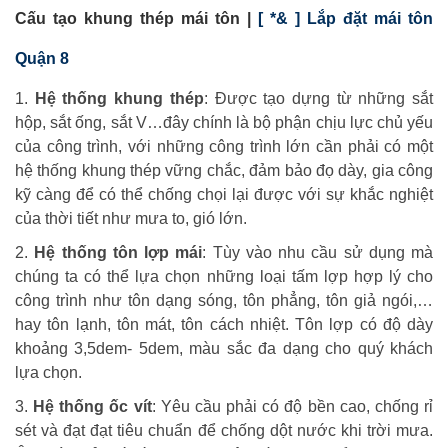
Cấu tạo khung thép mái tôn |
[ *& ] Lắp đặt mái tôn
Quận 8
1.
Hệ thống khung thép
: Được tạo dựng từ những sắt
hộp, sắt ống, sắt V…đây chính là bộ phận chịu lực chủ yếu
của công trình, với những công trình lớn cần phải có một
hệ thống khung thép vững chắc, đảm bảo đọ dày, gia công
kỹ càng để có thể chống chọi lại được với sự khắc nghiệt
của thời tiết như mưa to, gió lớn.
2.
Hệ thống tôn lợp mái
: Tùy vào nhu cầu sử dụng mà
chúng ta có thể lựa chọn những loại tấm lợp hợp lý cho
công trình như tôn dạng sóng, tôn phẳng, tôn giả ngói,…
hay tôn lạnh, tôn mát, tôn cách nhiệt. Tôn lợp có độ dày
khoảng 3,5dem- 5dem, màu sắc đa dạng cho quý khách
lựa chọn.
3.
Hệ thống ốc vít
: Yêu cầu phải có độ bền cao, chống rỉ
sét và đạt đạt tiêu chuẩn để chống dột nước khi trời mưa.