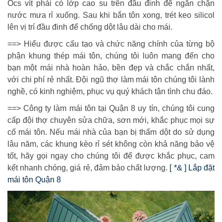
Ôcs vít phải có lớp cao su trên đầu đinh để ngăn chặn
nước mưa rỉ xuống. Sau khi bắn tôn xong, trét keo silicol
lên vị trí đầu đinh để chống dột lâu dài cho mái.
==> Hiểu được cấu tạo và chức năng chính của từng bộ
phận khung thép mái tôn, chúng tôi luôn mang đến cho
bạn một mái nhà hoàn hảo, bền đẹp và chắc chắn nhất,
với chi phí rẻ nhất. Đội ngũ thợ làm mái tôn chúng tôi lành
nghề, có kinh nghiệm, phục vụ quý khách tận tình chu đáo.
==> Công ty làm mái tôn tại Quận 8 uy tín, chúng tôi cung
cấp đội thợ chuyên sửa chữa, sơn mới, khắc phục mọi sự
cố mái tôn. Nếu mái nhà của bạn bị thấm dột do sử dụng
lâu năm, các khung kèo rỉ sét không còn khả năng bảo vệ
tốt, hãy gọi ngay cho chúng tôi để được khắc phục, cam
kết nhanh chóng, giá rẻ, đảm bảo chất lượng.
[ *& ] Lắp đặt
mái tôn Quận 8