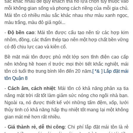
sắc khác nhau để quý khách tha hồ lựa chọn tùy thuộc vào
mỗi không gian sống và phong cách riêng của mỗi gia chủ.
Mái tôn có nhiều màu sắc khác nhau như màu xanh ngọc,
màu trắng, màu đỏ giả ngói...
-
Độ bền cao
: Mái tôn được cấu tạo nên từ các hợp kim
nhôm, đồng, các thấm thép tạo nên một hợp chất bền vững
có độ chịu lực cao và kiên cố.
Bề mặt mái tôn được phủ một lớp sơn tĩnh điện cao cấp
nên không hề hoen rỉ trước mọi thời tiết khắc nghiệt, mái
tôn có tuổi thọ trung bình lên đến 20 năm.
[ *& ] Lắp đặt mái
tôn Quận 8
-
Cách âm, cách nhiệt
: Mái tôn có khả năng phản xạ tia
nắng mặt trời rất tốt làm giảm sức nóng cho ngôi nhà bạn.
Ngoài ra, nó được thiết kế với những tấm đệm, xốp, lưới
thủy tinh có khả năng hấp thụ nhiệt tốt mang lại một không
gian mát mẻ hơn rất nhiều.
-
Giá thành rẻ, dễ thi công
: Chi phí lắp đặt mái tôn là rẻ