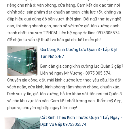
riêng cho nhà ở, văn phòng, cửa hàng. Cam kết đo đạc tận nơi
chính xác, sản phẩm đạt chuẩn an toàn, chịu lực tốt, chống va
đập hiệu quả cùng độ bền vượt thời gian. Đội ngũ thợ tay nghề
cao, thi công nhanh gọn, sạch sẽ với mức giá tận xưởng cạnh
tranh nhất khu vực TPHCM. Liên hệ ngay Hotline 0975305574
để nhận tư vấn kỹ thuật và báo giá chi tiết miễn phí!
Gia Công Kính Cường Lực Quận 3 - Lắp Đặt
Tận Nơi 24/7
Bạn cần gia công kính cường lực Quận 3 gấp?
Liên hệ ngay Mr Vượng - 0975 305 574.
Chuyên gia công, cắt, mài kính cường lực theo yêu cầu, lắp đặt
vách ngăn, cửa kính, kính phòng tắm nhanh chóng, chuẩn xác.
Dịch vụ uy tín, giá tận xưởng, hỗ trợ khảo sát tận nơi tại Quận 3
và các khu vực lân cận. Cam kết chất lượng cao, thẩm mỹ đẹp,
phục vụ chuyên nghiệp ngay hôm nay!
Cắt Kính Theo Kích Thước Quận 1 Lấy Ngay -
Dịch Vụ Gấp 0975305574