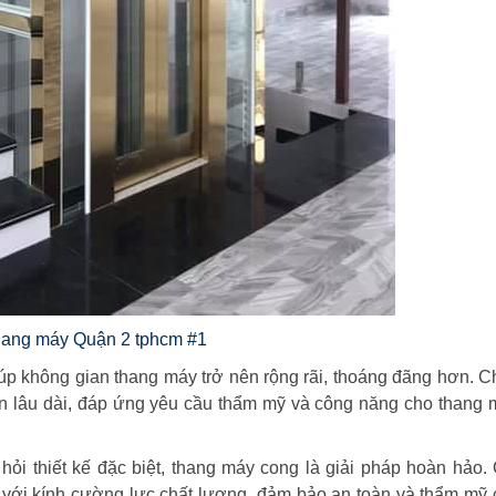
hang máy Quận 2 tphcm #1
iúp không gian thang máy trở nên rộng rãi, thoáng đãng hơn. C
bền lâu dài, đáp ứng yêu cầu thẩm mỹ và công năng cho thang
i hỏi thiết kế đặc biệt, thang máy cong là giải pháp hoàn hảo.
 với kính cường lực chất lượng, đảm bảo an toàn và thẩm mỹ