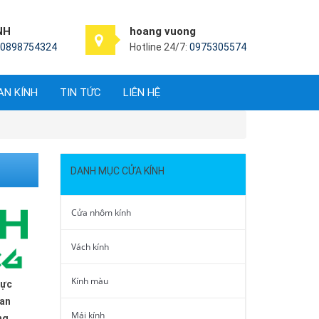
NH
hoang vuong
0898754324
Hotline 24/7:
0975305574
AN KÍNH
TIN TỨC
LIÊN HỆ
DANH MỤC CỬA KÍNH
Cửa nhôm kính
Vách kính
Kính màu
lực
 an
Mái kính
ng