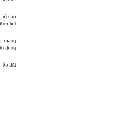
n hộ cao
hời tiết
ng, mang
tận dụng
 lắp đặt