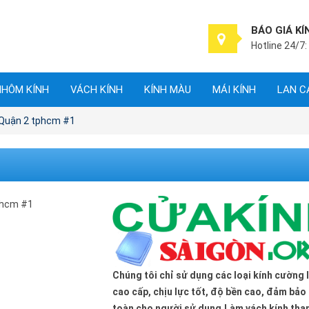
BÁO GIÁ KÍ
Hotline 24/7:
NHÔM KÍNH
VÁCH KÍNH
KÍNH MÀU
MÁI KÍNH
LAN C
 Quận 2 tphcm #1
Chúng tôi chỉ sử dụng các loại kính cường 
cao cấp, chịu lực tốt, độ bền cao, đảm bảo
toàn cho người sử dụng.Làm vách kính tha