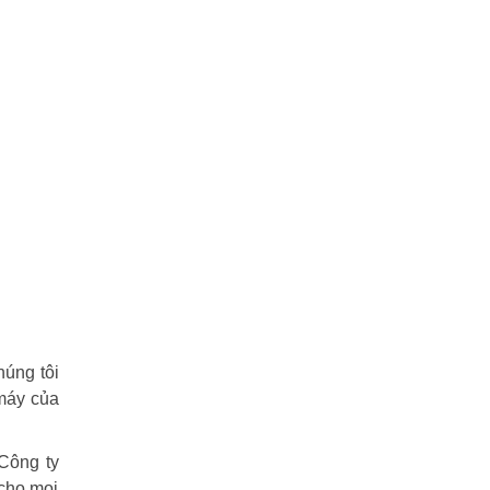
húng tôi
 máy của
 Công ty
 cho mọi