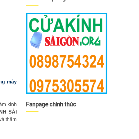
ang máy
Fanpage chính thức
ăm kinh
NH SÀI
và thẩm