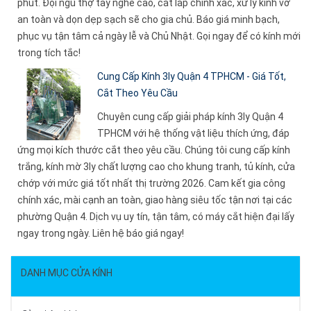
phút. Đội ngũ thợ tay nghề cao, cắt lắp chính xác, xử lý kính vỡ
an toàn và dọn dẹp sạch sẽ cho gia chủ. Báo giá minh bạch,
phục vụ tận tâm cả ngày lễ và Chủ Nhật. Gọi ngay để có kính mới
trong tích tắc!
Cung Cấp Kính 3ly Quận 4 TPHCM - Giá Tốt,
Cắt Theo Yêu Cầu
Chuyên cung cấp giải pháp kính 3ly Quận 4
TPHCM với hệ thống vật liệu thích ứng, đáp
ứng mọi kích thước cắt theo yêu cầu. Chúng tôi cung cấp kính
trắng, kính mờ 3ly chất lượng cao cho khung tranh, tủ kính, cửa
chớp với mức giá tốt nhất thị trường 2026. Cam kết gia công
chính xác, mài cạnh an toàn, giao hàng siêu tốc tận nơi tại các
phường Quận 4. Dịch vụ uy tín, tận tâm, có máy cắt hiện đại lấy
ngay trong ngày. Liên hệ báo giá ngay!
DANH MỤC CỬA KÍNH