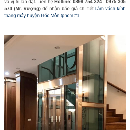
và vị trí lắp đặt. Liên hệ
Hotline: 0898 754 324 - 0975 305
574 (Mr. Vượng)
để nhận báo giá chi tiết.
Làm vách kính
thang máy huyện Hóc Môn tphcm #1