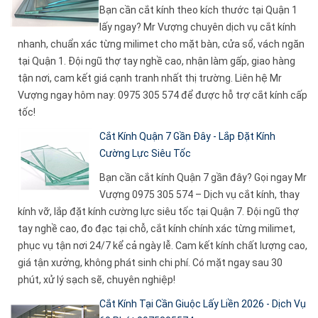
Bạn cần cắt kính theo kích thước tại Quận 1
lấy ngay? Mr Vượng chuyên dịch vụ cắt kính
nhanh, chuẩn xác từng milimet cho mặt bàn, cửa sổ, vách ngăn
tại Quận 1. Đội ngũ thợ tay nghề cao, nhận làm gấp, giao hàng
tận nơi, cam kết giá cạnh tranh nhất thị trường. Liên hệ Mr
Vượng ngay hôm nay: 0975 305 574 để được hỗ trợ cắt kính cấp
tốc!
Cắt Kính Quận 7 Gần Đây - Lắp Đặt Kính
Cường Lực Siêu Tốc
Bạn cần cắt kính Quận 7 gần đây? Gọi ngay Mr
Vượng 0975 305 574 – Dịch vụ cắt kính, thay
kính vỡ, lắp đặt kính cường lực siêu tốc tại Quận 7. Đội ngũ thợ
tay nghề cao, đo đạc tại chỗ, cắt kính chính xác từng milimet,
phục vụ tận nơi 24/7 kể cả ngày lễ. Cam kết kính chất lượng cao,
giá tận xưởng, không phát sinh chi phí. Có mặt ngay sau 30
phút, xử lý sạch sẽ, chuyên nghiệp!
Cắt Kính Tại Cần Giuộc Lấy Liền 2026 - Dịch Vụ