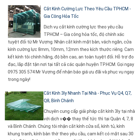
Cắt Kính Cường Lực Theo Yêu Cầu TPHCM -
Gia Công Hỏa Tốc
Dịch vụ cắt kính cường lực theo yêu cầu
TPHCM – Gia công hỏa tốc, độ chính xác
tuyệt đối từ Mr Vượng. Nhận cắt kính mặt bàn, vách ngăn, cửa
kính cường lực 8mm, 10mm, 12mm theo kích thước riêng. Cam
kết kính tôi chính hãng, độ bền cao, an toàn tuyệt đối. Hỗ trợ đo
đạc, lắp đặt tận nơi tại tất cả các quận huyện TP.HCM. Gọi ngay
0975 305 574 Mr Vượng để nhận báo giá ưu đãi và phục vụ ngay
trong ngày!
Cắt Kính 3ly Nhanh Tại Nhà - Phục Vụ Q4, Q7,
Q8, Bình Chánh
Chuyên cung cấp giải pháp cắt kính 3ly tại nhà
với dịch v�� thay thế tức thì tại Quận 4, 7, 8
và Bình Chánh. Chúng tôi nhận cắt kính cửa sổ, kính tủ, kính
khung tranh, kính bàn thờ theo yêu cầu, cam kết có mặt sau 30