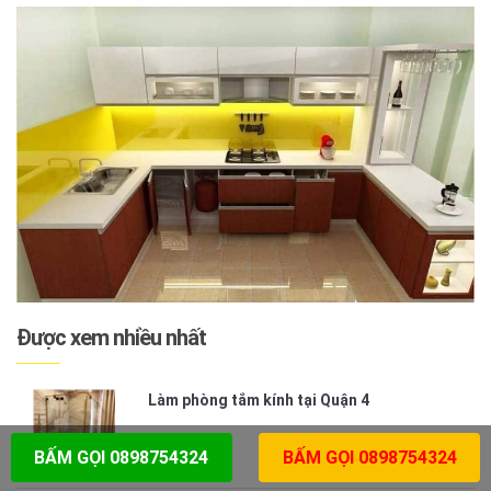
Được xem nhiều nhất
Làm phòng tắm kính tại Quận 4
BẤM GỌI 0898754324
BẤM GỌI 0898754324