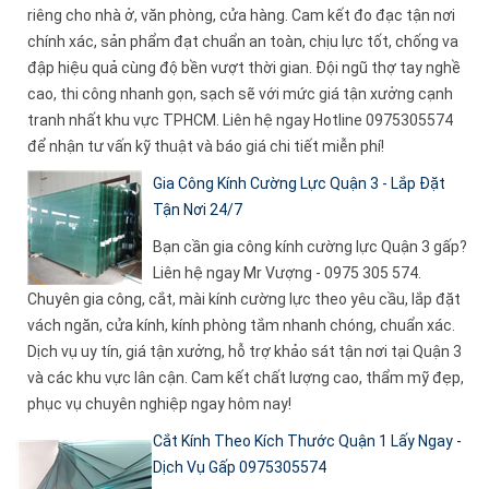
riêng cho nhà ở, văn phòng, cửa hàng. Cam kết đo đạc tận nơi
chính xác, sản phẩm đạt chuẩn an toàn, chịu lực tốt, chống va
đập hiệu quả cùng độ bền vượt thời gian. Đội ngũ thợ tay nghề
cao, thi công nhanh gọn, sạch sẽ với mức giá tận xưởng cạnh
tranh nhất khu vực TPHCM. Liên hệ ngay Hotline 0975305574
để nhận tư vấn kỹ thuật và báo giá chi tiết miễn phí!
Gia Công Kính Cường Lực Quận 3 - Lắp Đặt
Tận Nơi 24/7
Bạn cần gia công kính cường lực Quận 3 gấp?
Liên hệ ngay Mr Vượng - 0975 305 574.
Chuyên gia công, cắt, mài kính cường lực theo yêu cầu, lắp đặt
vách ngăn, cửa kính, kính phòng tắm nhanh chóng, chuẩn xác.
Dịch vụ uy tín, giá tận xưởng, hỗ trợ khảo sát tận nơi tại Quận 3
và các khu vực lân cận. Cam kết chất lượng cao, thẩm mỹ đẹp,
phục vụ chuyên nghiệp ngay hôm nay!
Cắt Kính Theo Kích Thước Quận 1 Lấy Ngay -
Dịch Vụ Gấp 0975305574