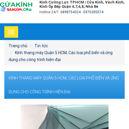
Kính Cường Lực TPHCM | Cửa Kính, Vách Kính,
Kính Ốp Bếp Quận 4,7,6,8, Nhà Bè
Hotline 24/7:
0898754324
-
0975305574
Toggle
navigation
Trang chủ
Tin tức
Kính thang máy Quận 5 HCM, Các loại phổ biến và ứng
dụng cho công trình hiện đại
KÍNH THANG MÁY QUẬN 5 HCM, CÁC LOẠI PHỔ BIẾN VÀ ỨNG
DỤNG CHO CÔNG TRÌNH HIỆN ĐẠI