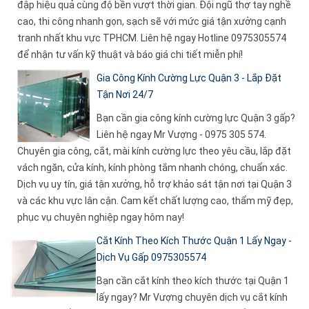
đập hiệu quả cùng độ bền vượt thời gian. Đội ngũ thợ tay nghề
cao, thi công nhanh gọn, sạch sẽ với mức giá tận xưởng cạnh
tranh nhất khu vực TPHCM. Liên hệ ngay Hotline 0975305574
để nhận tư vấn kỹ thuật và báo giá chi tiết miễn phí!
Gia Công Kính Cường Lực Quận 3 - Lắp Đặt
Tận Nơi 24/7
Bạn cần gia công kính cường lực Quận 3 gấp?
Liên hệ ngay Mr Vượng - 0975 305 574.
Chuyên gia công, cắt, mài kính cường lực theo yêu cầu, lắp đặt
vách ngăn, cửa kính, kính phòng tắm nhanh chóng, chuẩn xác.
Dịch vụ uy tín, giá tận xưởng, hỗ trợ khảo sát tận nơi tại Quận 3
và các khu vực lân cận. Cam kết chất lượng cao, thẩm mỹ đẹp,
phục vụ chuyên nghiệp ngay hôm nay!
Cắt Kính Theo Kích Thước Quận 1 Lấy Ngay -
Dịch Vụ Gấp 0975305574
Bạn cần cắt kính theo kích thước tại Quận 1
lấy ngay? Mr Vượng chuyên dịch vụ cắt kính