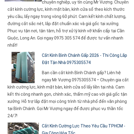
chuyên nghiệp, uy tín cùng Mr Vượng. Chuyên
cắt kính cường lực, kính mặt bàn, kính cửa sổ theo kích thước
yêu cầu, lấy ngay trong vòng 60 phút. Cam kết kính chất lượng,
đường cắt sắc nét, lắp đặt chuẩn xác và giá gốc tại xưởng.
Phục vụ tận nơi, tận tâm, hỗ trợ xử lý kính vỡ khẩn cấp tại Cần
Giuộc, Long An. Gọi ngay 0975 305 574 để được tư vấn nhanh
nhất!
Cắt Kính Bình Chánh Gấp 2026 - Thi Công Lắp
Đặt Tận Nhà 0975305574
Bạn cần cắt kính Bình Chánh gấp? Liên hệ
ngay Mr Vượng 0975305574 – Chuyên gia cắt
kính cường lực, kính mặt bàn, kính cửa sổ lấy liền tại nhà. Cam
kết thi công nhanh gọn, chính xác, thẩm mỹ cao với giá gốc tận
xưởng. Hỗ trợ lắp đặt mọi công trình từ nhà phố đến văn phòng
tại Bình Chánh. Gọi Mr Vượng ngay để được phục vụ thần tốc
24/7!
Cắt Kính Cường Lực Theo Yêu Cầu TPHCM -
Gia Công Hỏa Tốc