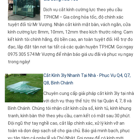
Dịch vụ cắt kính cường lực theo yêu cầu
TPHCM – Gia công hỏa tốc, độ chính xác
tuyệt đối từ Mr Vượng. Nhận cắt kính mặt bàn, vách ngăn, cửa
kính cường lực 8mm, 10mm, 12mm theo kích thước riêng. Cam
kết kính tôi chính hãng, độ bền cao, an toàn tuyệt đối. Hỗ trợ đo
đạc, lắp đặt tận nơi tại tất cả các quận huyện TP.HCM. Gọi ngay
0975 305 574 Mr Vượng để nhận báo giá ưu đãi và phục vụ ngay
trong ngày!
Cắt Kính 3ly Nhanh Tại Nhà - Phục Vụ Q4, Q7,
Q8, Bình Chánh
Chuyên cung cấp giải pháp cắt kính 3ly tại nhà
với dịch vụ thay thế tức thì tại Quận 4, 7, 8 và
Bình Chánh. Chúng tôi nhận cắt kính cửa sổ, kính tủ, kính khung
tranh, kính bàn thờ theo yêu cầu, cam kết có mặt sau 30 phút.
Đội ngũ thợ tay nghề cao, cắt lắp chính xác, xử lý kính vỡ an
toàn và dọn dẹp sạch sẽ cho gia chủ. Báo giá minh bạch, phục
vụ tận tâm cả ngày lễ và Chủ Nhật. Gọi ngay để có kính mới