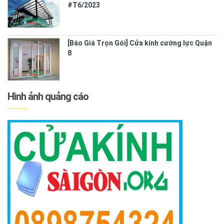
#T6/2023
[Báo Giá Trọn Gói] Cửa kính cường lực Quận
8
Hình ảnh quảng cáo