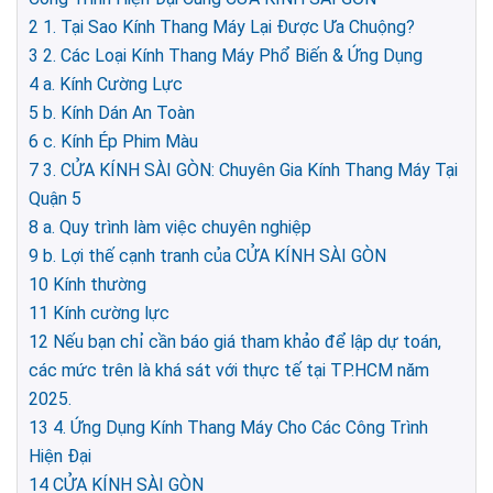
2
1. Tại Sao Kính Thang Máy Lại Được Ưa Chuộng?
3
2. Các Loại Kính Thang Máy Phổ Biến & Ứng Dụng
4
a. Kính Cường Lực
5
b. Kính Dán An Toàn
6
c. Kính Ép Phim Màu
7
3. CỬA KÍNH SÀI GÒN: Chuyên Gia Kính Thang Máy Tại
Quận 5
8
a. Quy trình làm việc chuyên nghiệp
9
b. Lợi thế cạnh tranh của CỬA KÍNH SÀI GÒN
10
Kính thường
11
Kính cường lực
12
Nếu bạn chỉ cần báo giá tham khảo để lập dự toán,
các mức trên là khá sát với thực tế tại TP.HCM năm
2025.
13
4. Ứng Dụng Kính Thang Máy Cho Các Công Trình
Hiện Đại
14
CỬA KÍNH SÀI GÒN