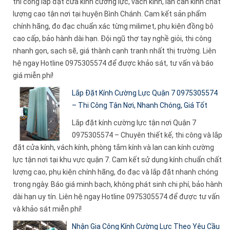
thi công lắp đặt cửa kính cường lực, vách kính, lan can kính chất
lượng cao tận nơi tại huyện Bình Chánh. Cam kết sản phẩm
chính hãng, đo đạc chuẩn xác từng milimet, phụ kiện đồng bộ
cao cấp, bảo hành dài hạn. Đội ngũ thợ tay nghề giỏi, thi công
nhanh gọn, sạch sẽ, giá thành cạnh tranh nhất thị trường. Liên
hệ ngay Hotline 0975305574 để được khảo sát, tư vấn và báo
giá miễn phí!
Lắp Đặt Kính Cường Lực Quận 7 0975305574
– Thi Công Tận Nơi, Nhanh Chóng, Giá Tốt
Lắp đặt kính cường lực tận nơi Quận 7
0975305574 – Chuyên thiết kế, thi công và lắp
đặt cửa kính, vách kính, phòng tắm kính và lan can kính cường
lực tận nơi tại khu vực quận 7. Cam kết sử dụng kính chuẩn chất
lượng cao, phụ kiện chính hãng, đo đạc và lắp đặt nhanh chóng
trong ngày. Báo giá minh bạch, không phát sinh chi phí, bảo hành
dài hạn uy tín. Liên hệ ngay Hotline 0975305574 để được tư vấn
và khảo sát miễn phí!
Nhận Gia Công Kính Cường Lực Theo Yêu Cầu