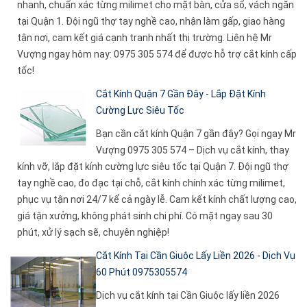
nhanh, chuẩn xác từng milimet cho mặt bàn, cửa sổ, vách ngăn
tại Quận 1. Đội ngũ thợ tay nghề cao, nhận làm gấp, giao hàng
tận nơi, cam kết giá cạnh tranh nhất thị trường. Liên hệ Mr
Vượng ngay hôm nay: 0975 305 574 để được hỗ trợ cắt kính cấp
tốc!
Cắt Kính Quận 7 Gần Đây - Lắp Đặt Kính
Cường Lực Siêu Tốc
Bạn cần cắt kính Quận 7 gần đây? Gọi ngay Mr
Vượng 0975 305 574 – Dịch vụ cắt kính, thay
kính vỡ, lắp đặt kính cường lực siêu tốc tại Quận 7. Đội ngũ thợ
tay nghề cao, đo đạc tại chỗ, cắt kính chính xác từng milimet,
phục vụ tận nơi 24/7 kể cả ngày lễ. Cam kết kính chất lượng cao,
giá tận xưởng, không phát sinh chi phí. Có mặt ngay sau 30
phút, xử lý sạch sẽ, chuyên nghiệp!
Cắt Kính Tại Cần Giuộc Lấy Liền 2026 - Dịch Vụ
60 Phút 0975305574
Dịch vụ cắt kính tại Cần Giuộc lấy liền 2026