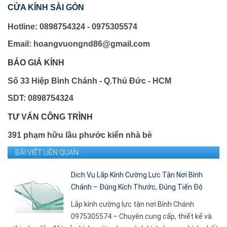
CỬA KÍNH SÀI GÒN
Hotline: 0898754324 - 0975305574
Email: hoangvuongnd86@gmail.com
BÁO GIÁ KÍNH
Số 33 Hiệp Bình Chánh - Q.Thủ Đức - HCM
SDT: 0898754324
TƯ VẤN CÔNG TRÌNH
391 phạm hữu lầu phước kiển nhà bè
BÀI VIẾT LIÊN QUAN
Dịch Vụ Lắp Kính Cường Lực Tận Nơi Bình
Chánh – Đúng Kích Thước, Đúng Tiến Độ
Lắp kính cường lực tận nơi Bình Chánh
0975305574 – Chuyên cung cấp, thiết kế và