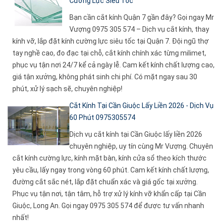
Cường Lực Siêu Tốc
Bạn cần cắt kính Quận 7 gần đây? Gọi ngay Mr
Vượng 0975 305 574 – Dịch vụ cắt kính, thay
kính vỡ, lắp đặt kính cường lực siêu tốc tại Quận 7. Đội ngũ thợ
tay nghề cao, đo đạc tại chỗ, cắt kính chính xác từng milimet,
phục vụ tận nơi 24/7 kể cả ngày lễ. Cam kết kính chất lượng cao,
giá tận xưởng, không phát sinh chi phí. Có mặt ngay sau 30
phút, xử lý sạch sẽ, chuyên nghiệp!
Cắt Kính Tại Cần Giuộc Lấy Liền 2026 - Dịch Vụ
60 Phút 0975305574
Dịch vụ cắt kính tại Cần Giuộc lấy liền 2026
chuyên nghiệp, uy tín cùng Mr Vượng. Chuyên
cắt kính cường lực, kính mặt bàn, kính cửa sổ theo kích thước
yêu cầu, lấy ngay trong vòng 60 phút. Cam kết kính chất lượng,
đường cắt sắc nét, lắp đặt chuẩn xác và giá gốc tại xưởng.
Phục vụ tận nơi, tận tâm, hỗ trợ xử lý kính vỡ khẩn cấp tại Cần
Giuộc, Long An. Gọi ngay 0975 305 574 để được tư vấn nhanh
nhất!