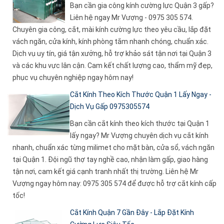
Bạn cần gia công kính cường lực Quận 3 gấp?
Liên hệ ngay Mr Vượng - 0975 305 574.
Chuyên gia công, cắt, mài kính cường lực theo yêu cầu, lắp đặt
vách ngăn, cửa kính, kính phòng tắm nhanh chóng, chuẩn xác.
Dịch vụ uy tín, giá tận xưởng, hỗ trợ khảo sát tận nơi tại Quận 3
và các khu vực lân cận. Cam kết chất lượng cao, thẩm mỹ đẹp,
phục vụ chuyên nghiệp ngay hôm nay!
Cắt Kính Theo Kích Thước Quận 1 Lấy Ngay -
Dịch Vụ Gấp 0975305574
Bạn cần cắt kính theo kích thước tại Quận 1
lấy ngay? Mr Vượng chuyên dịch vụ cắt kính
nhanh, chuẩn xác từng milimet cho mặt bàn, cửa sổ, vách ngăn
tại Quận 1. Đội ngũ thợ tay nghề cao, nhận làm gấp, giao hàng
tận nơi, cam kết giá cạnh tranh nhất thị trường. Liên hệ Mr
Vượng ngay hôm nay: 0975 305 574 để được hỗ trợ cắt kính cấp
tốc!
Cắt Kính Quận 7 Gần Đây - Lắp Đặt Kính