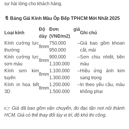
sự hài lòng cho khách hàng.
🔖
Bảng Giá Kính Màu Ốp Bếp TPHCM Mới Nhất 2025
Độ
Đơn giá
Loại kính
Ghi chú
dày
(VNĐ/m2)
Kính cường lực
750.000 –
Giá bao gồm khoan
8mm
thường
950.000
cắt, mài
Kính cường lực
900.000 –
Sơn chịu nhiệt, bền
8mm
sơn màu
1.100.000
màu
Kính sơn kim
1.100.000 –
Hiệu ứng ánh kim
8mm
tuyến
1.300.000
sang trọng
Kính in họa tiết
1.200.000 –
In theo yêu cầu, màu
8mm
3D
1.500.000
không phai
👉
Giá đã bao gồm vận chuyển, đo đạc tận nơi nội thành
HCM. Giá có thể thay đổi tùy vị trí, độ khó thi công.