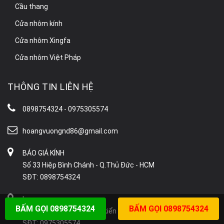
Cầu thang
Cửa nhôm kính
Cửa nhôm Xingfa
Cửa nhôm Việt Pháp
THÔNG TIN LIÊN HỆ
0898754324 - 0975305574
hoangvuongnd86@gmail.com
BÁO GIÁ KÍNH
Số 33 Hiệp Bình Chánh - Q.Thủ Đức - HCM
SĐT: 0898754324
hoang vuong
BẤM GỌI 0898754324
BẤM GỌI 0898754324
391 phạm hữu lầu phước kiển nhà bè
SĐT: 0975305574