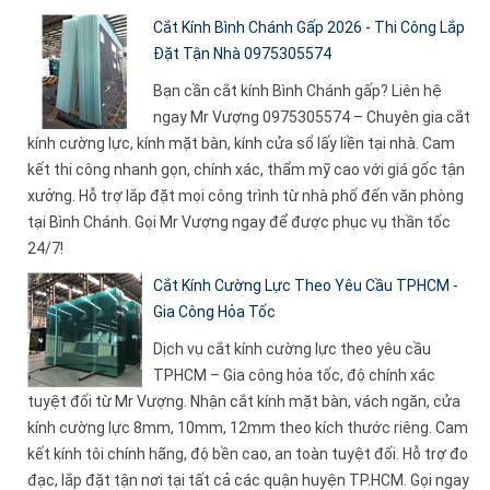
Cắt Kính Bình Chánh Gấp 2026 - Thi Công Lắp
Đặt Tận Nhà 0975305574
Bạn cần cắt kính Bình Chánh gấp? Liên hệ
ngay Mr Vượng 0975305574 – Chuyên gia cắt
kính cường lực, kính mặt bàn, kính cửa sổ lấy liền tại nhà. Cam
kết thi công nhanh gọn, chính xác, thẩm mỹ cao với giá gốc tận
xưởng. Hỗ trợ lắp đặt mọi công trình từ nhà phố đến văn phòng
tại Bình Chánh. Gọi Mr Vượng ngay để được phục vụ thần tốc
24/7!
Cắt Kính Cường Lực Theo Yêu Cầu TPHCM -
Gia Công Hỏa Tốc
Dịch vụ cắt kính cường lực theo yêu cầu
TPHCM – Gia công hỏa tốc, độ chính xác
tuyệt đối từ Mr Vượng. Nhận cắt kính mặt bàn, vách ngăn, cửa
kính cường lực 8mm, 10mm, 12mm theo kích thước riêng. Cam
kết kính tôi chính hãng, độ bền cao, an toàn tuyệt đối. Hỗ trợ đo
đạc, lắp đặt tận nơi tại tất cả các quận huyện TP.HCM. Gọi ngay