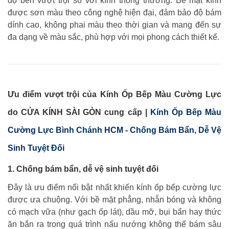
độ bền vượt trội so với kính thông thường. Bề mặt kính
được sơn màu theo công nghệ hiện đại, đảm bảo độ bám
dính cao, không phai màu theo thời gian và mang đến sự
đa dạng về màu sắc, phù hợp với mọi phong cách thiết kế.
Ưu điểm vượt trội của Kính Ốp Bếp Màu Cường Lực
do CỬA KÍNH SÀI GÒN cung cấp |
Kính Ốp Bếp Màu
Cường Lực Bình Chánh HCM - Chống Bám Bẩn, Dễ Vệ
Sinh Tuyệt Đối
1. Chống bám bẩn, dễ vệ sinh tuyệt đối
Đây là ưu điểm nổi bật nhất khiến kính ốp bếp cường lực
được ưa chuộng. Với bề mặt phẳng, nhẵn bóng và không
có mạch vữa (như gạch ốp lát), dầu mỡ, bụi bẩn hay thức
ăn bắn ra trong quá trình nấu nướng không thể bám sâu