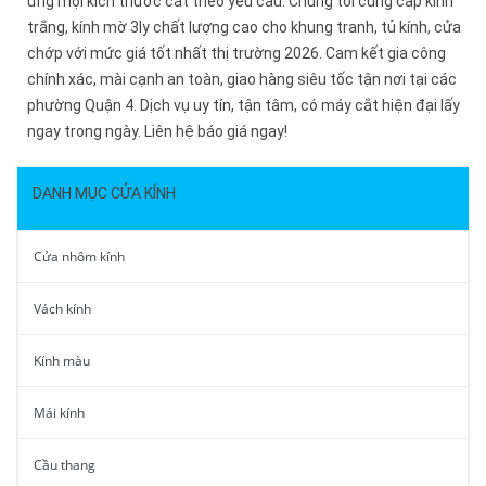
ứng mọi kích thước cắt theo yêu cầu. Chúng tôi cung cấp kính
trắng, kính mờ 3ly chất lượng cao cho khung tranh, tủ kính, cửa
chớp với mức giá tốt nhất thị trường 2026. Cam kết gia công
chính xác, mài cạnh an toàn, giao hàng siêu tốc tận nơi tại các
phường Quận 4. Dịch vụ uy tín, tận tâm, có máy cắt hiện đại lấy
ngay trong ngày. Liên hệ báo giá ngay!
DANH MỤC CỬA KÍNH
Cửa nhôm kính
Vách kính
Kính màu
Mái kính
Cầu thang