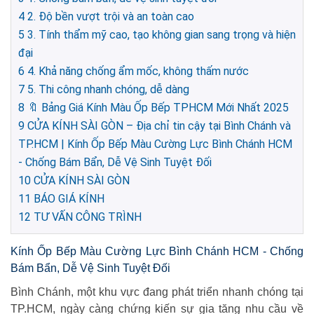
4
2. Độ bền vượt trội và an toàn cao
5
3. Tính thẩm mỹ cao, tạo không gian sang trọng và hiện
đại
6
4. Khả năng chống ẩm mốc, không thấm nước
7
5. Thi công nhanh chóng, dễ dàng
8
🔖 Bảng Giá Kính Màu Ốp Bếp TPHCM Mới Nhất 2025
9
CỬA KÍNH SÀI GÒN – Địa chỉ tin cậy tại Bình Chánh và
TP.HCM | Kính Ốp Bếp Màu Cường Lực Bình Chánh HCM
- Chống Bám Bẩn, Dễ Vệ Sinh Tuyệt Đối
10
CỬA KÍNH SÀI GÒN
11
BÁO GIÁ KÍNH
12
TƯ VẤN CÔNG TRÌNH
Kính Ốp Bếp Màu Cường Lực Bình Chánh HCM - Chống
Bám Bẩn, Dễ Vệ Sinh Tuyệt Đối
Bình Chánh, một khu vực đang phát triển nhanh chóng tại
TP.HCM, ngày càng chứng kiến sự gia tăng nhu cầu về