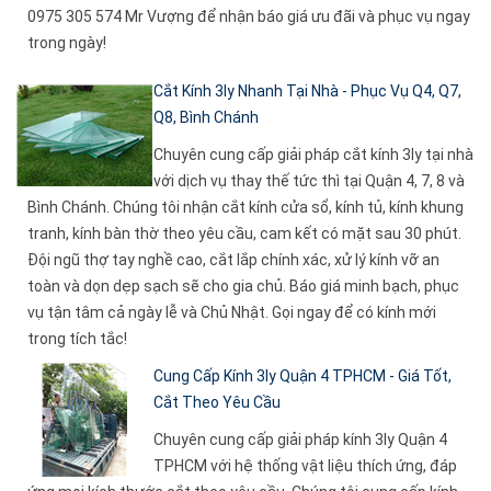
0975 305 574 Mr Vượng để nhận báo giá ưu đãi và phục vụ ngay
trong ngày!
Cắt Kính 3ly Nhanh Tại Nhà - Phục Vụ Q4, Q7,
Q8, Bình Chánh
Chuyên cung cấp giải pháp cắt kính 3ly tại nhà
với dịch vụ thay thế tức thì tại Quận 4, 7, 8 và
Bình Chánh. Chúng tôi nhận cắt kính cửa sổ, kính tủ, kính khung
tranh, kính bàn thờ theo yêu cầu, cam kết có mặt sau 30 phút.
Đội ngũ thợ tay nghề cao, cắt lắp chính xác, xử lý kính vỡ an
toàn và dọn dẹp sạch sẽ cho gia chủ. Báo giá minh bạch, phục
vụ tận tâm cả ngày lễ và Chủ Nhật. Gọi ngay để có kính mới
trong tích tắc!
Cung Cấp Kính 3ly Quận 4 TPHCM - Giá Tốt,
Cắt Theo Yêu Cầu
Chuyên cung cấp giải pháp kính 3ly Quận 4
TPHCM với hệ thống vật liệu thích ứng, đáp