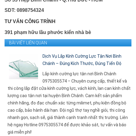
SDT: 0898754324
TƯ VẤN CÔNG TRÌNH
391 phạm hữu lầu phước kiển nhà bè
BÀI VIẾT LIÊN QUAN
Dịch Vụ Lắp Kính Cường Lực Tận Nơi Bình
Chánh – Đúng Kích Thước, Đúng Tiến Độ
Lắp kính cường lực tận nơi Bình Chánh
0975305574 – Chuyên cung cấp, thiết kế và
thi công lắp đặt cửa kính cường lực, vách kính, lan can kính chất
lượng cao tận nơi tại huyện Bình Chánh. Cam kết sản phẩm
chính hãng, đo đạc chuẩn xác từng milimet, phụ kiện đồng bộ
cao cấp, bảo hành dài hạn. Đội ngũ thợ tay nghề giỏi, thi công
nhanh gọn, sạch sẽ, giá thành cạnh tranh nhất thị trường. Liên
hệ ngay Hotline 0975305574 để được khảo sát, tư vấn và báo
giá miễn phí!