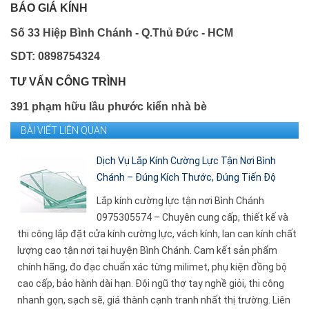
BÁO GIÁ KÍNH
Số 33 Hiệp Bình Chánh - Q.Thủ Đức - HCM
SDT: 0898754324
TƯ VẤN CÔNG TRÌNH
391 phạm hữu lầu phước kiển nhà bè
BÀI VIẾT LIÊN QUAN
Dịch Vụ Lắp Kính Cường Lực Tận Nơi Bình
Chánh – Đúng Kích Thước, Đúng Tiến Độ
Lắp kính cường lực tận nơi Bình Chánh
0975305574 – Chuyên cung cấp, thiết kế và
thi công lắp đặt cửa kính cường lực, vách kính, lan can kính chất
lượng cao tận nơi tại huyện Bình Chánh. Cam kết sản phẩm
chính hãng, đo đạc chuẩn xác từng milimet, phụ kiện đồng bộ
cao cấp, bảo hành dài hạn. Đội ngũ thợ tay nghề giỏi, thi công
nhanh gọn, sạch sẽ, giá thành cạnh tranh nhất thị trường. Liên