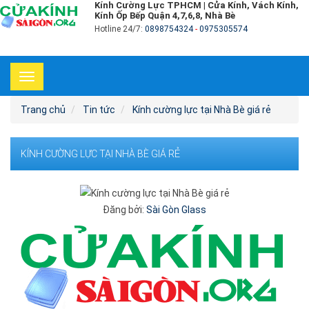
Kính Cường Lực TPHCM | Cửa Kính, Vách Kính,
Kính Ốp Bếp Quận 4,7,6,8, Nhà Bè
Hotline 24/7:
0898754324
-
0975305574
Toggle
navigation
Trang chủ
Tin tức
Kính cường lực tại Nhà Bè giá rẻ
KÍNH CƯỜNG LỰC TẠI NHÀ BÈ GIÁ RẺ
Đăng bởi:
Sài Gòn Glass