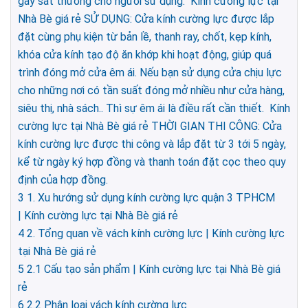
gây sát thương cho người sử dụng. Kính cường lực tại
Nhà Bè giá rẻ SỬ DỤNG: Cửa kính cường lực được lắp
đặt cùng phụ kiện từ bản lề, thanh ray, chốt, kẹp kính,
khóa cửa kính tạo độ ăn khớp khi hoạt động, giúp quá
trình đóng mở cửa êm ái. Nếu bạn sử dụng cửa chịu lực
cho những nơi có tần suất đóng mở nhiều như cửa hàng,
siêu thị, nhà sách.. Thì sự êm ái là điều rất cần thiết. Kính
cường lực tại Nhà Bè giá rẻ THỜI GIAN THI CÔNG: Cửa
kính cường lực được thi công và lắp đặt từ 3 tới 5 ngày,
kể từ ngày ký hợp đồng và thanh toán đặt cọc theo quy
định của hợp đồng.
3
1. Xu hướng sử dụng kính cường lực quận 3 TPHCM
| Kính cường lực tại Nhà Bè giá rẻ
4
2. Tổng quan về vách kính cường lực | Kính cường lực
tại Nhà Bè giá rẻ
5
2.1 Cấu tạo sản phẩm | Kính cường lực tại Nhà Bè giá
rẻ
6
2.2 Phân loại vách kính cường lực