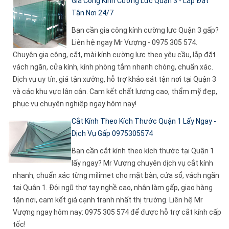
Gia Công Kính Cường Lực Quận 3 - Lắp Đặt
Tận Nơi 24/7
Bạn cần gia công kính cường lực Quận 3 gấp?
Liên hệ ngay Mr Vượng - 0975 305 574.
Chuyên gia công, cắt, mài kính cường lực theo yêu cầu, lắp đặt
vách ngăn, cửa kính, kính phòng tắm nhanh chóng, chuẩn xác.
Dịch vụ uy tín, giá tận xưởng, hỗ trợ khảo sát tận nơi tại Quận 3
và các khu vực lân cận. Cam kết chất lượng cao, thẩm mỹ đẹp,
phục vụ chuyên nghiệp ngay hôm nay!
Cắt Kính Theo Kích Thước Quận 1 Lấy Ngay -
Dịch Vụ Gấp 0975305574
Bạn cần cắt kính theo kích thước tại Quận 1
lấy ngay? Mr Vượng chuyên dịch vụ cắt kính
nhanh, chuẩn xác từng milimet cho mặt bàn, cửa sổ, vách ngăn
tại Quận 1. Đội ngũ thợ tay nghề cao, nhận làm gấp, giao hàng
tận nơi, cam kết giá cạnh tranh nhất thị trường. Liên hệ Mr
Vượng ngay hôm nay: 0975 305 574 để được hỗ trợ cắt kính cấp
tốc!