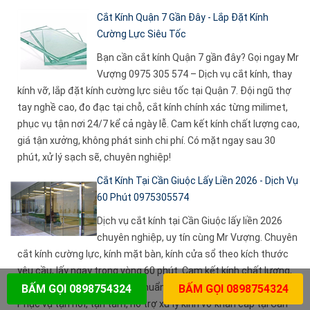
Cắt Kính Quận 7 Gần Đây - Lắp Đặt Kính
Cường Lực Siêu Tốc
Bạn cần cắt kính Quận 7 gần đây? Gọi ngay Mr
Vượng 0975 305 574 – Dịch vụ cắt kính, thay
kính vỡ, lắp đặt kính cường lực siêu tốc tại Quận 7. Đội ngũ thợ
tay nghề cao, đo đạc tại chỗ, cắt kính chính xác từng milimet,
phục vụ tận nơi 24/7 kể cả ngày lễ. Cam kết kính chất lượng cao,
giá tận xưởng, không phát sinh chi phí. Có mặt ngay sau 30
phút, xử lý sạch sẽ, chuyên nghiệp!
Cắt Kính Tại Cần Giuộc Lấy Liền 2026 - Dịch Vụ
60 Phút 0975305574
Dịch vụ cắt kính tại Cần Giuộc lấy liền 2026
chuyên nghiệp, uy tín cùng Mr Vượng. Chuyên
cắt kính cường lực, kính mặt bàn, kính cửa sổ theo kích thước
yêu cầu, lấy ngay trong vòng 60 phút. Cam kết kính chất lượng,
đường cắt sắc nét, lắp đặt chuẩn xác và giá gốc tại xưởng.
BẤM GỌI 0898754324
BẤM GỌI 0898754324
Phục vụ tận nơi, tận tâm, hỗ trợ xử lý kính vỡ khẩn cấp tại Cần