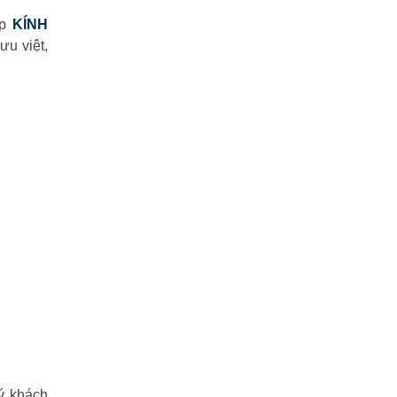
úp
KÍNH
ưu việt,
ý khách