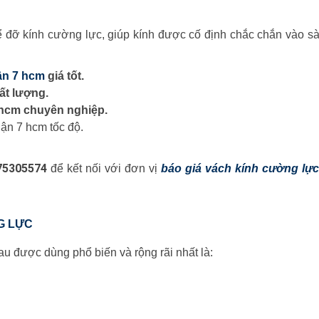
 đỡ kính cường lực, giúp kính được cố định chắc chắn vào sà
ận 7 hcm
giá tốt.
ất lượng.
 hcm
chuyên nghiệp.
uận 7 hcm tốc độ.
975305574
để kết nối với đơn vị
báo giá vách kính cường lự
G LỰC
 được dùng phổ biến và rộng rãi nhất là: