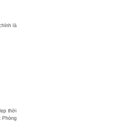
chính là
ẹp thời
ư: Phòng