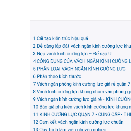
1
Cải tạo kiến trúc hiệu quả
2
Dễ dàng lắp đặt vách ngăn kính cường lực khu
3
Nẹp vách kính cường lực – Đế sập U
4
CÔNG DỤNG CỦA VÁCH NGĂN KÍNH CƯỜNG 
5
PHÂN LOẠI VÁCH NGĂN KÍNH CƯỜNG LỰC
6
Phân theo kích thước
7
Vách ngăn phòng kính cường lực giá rẻ quận 
8
Vách kính cường lực khung nhôm văn phòng gi
9
Vách ngăn kính cường lực giá rẻ - KÍNH CƯ
10
Báo giá phụ kiện vách kính cường lực khung
11
KÍNH CƯỜNG LỰC QUẬN 7 - CUNG CẤP- THI
12
Cam kết vách ngăn kính cường lực chuẩn
13
Quy trình làm việc chuyên nghiệp