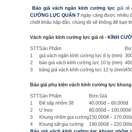
Báo giá vách ngăn kính cường lực
giá rẻ
CƯỜNG LỰC QUẬN 7
ngày càng được nhiều đố
chiết khấu hấp dẫn, chúng tôi sẽ không để bạn th
Vách ngăn kính cường lực giá rẻ -
KÍNH CƯỜ
STT
Sản Phẩm
Đơ
1
giá vách ngăn kính cường lực 8 ly (mm)
300
2
báo giá vách kính cường lực 10 ly (mm)
400
3
bảng giá vách kính cường lực 12 ly (mm)
450
Báo giá phụ kiện vách kính cường lực khun
STT
Sản Phẩm
Đơn Giá
1
Đế sập nhôm 38
40.000đ – 60.000đ
2
U Inox
80.000đ – 100.000đ
3
Khung nhôm gia cường
150.000đ – 170.000
4
Khung sắt gia cường
190.000đ – 220.000
Báo giá vách kính cường lực khung nhôm
t