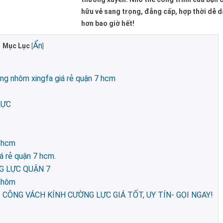
hữu vẻ sang trọng, đẳng cấp, hợp thời dễ 
hơn bao giờ hết!
Ẩn
Mục Lục
[
]
ng nhôm xingfa giá rẻ quận 7 hcm
LỰC
7 hcm
á rẻ quận 7 hcm.
ỜNG LỰC QUẬN 7
 nhôm
 CÔNG VÁCH KÍNH CƯỜNG LỰC GIÁ TỐT, UY TÍN- GỌI NGAY!