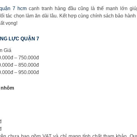
 quận 7 hcm
cạnh tranh hàng đầu cũng là thế mạnh lớn gi
i tác chọn làm ăn dài lâu. Kết hợp cùng chính sách bảo hành 
ất vọng!
NG LỰC QUẬN 7
n Giá
.000đ – 750.000đ
.000đ – 850.000đ
.000đ – 950.000đ
g nhôm
đ
đ
rên chưa bao gồm VAT và chỉ mang tính chất tham khảo. Qu