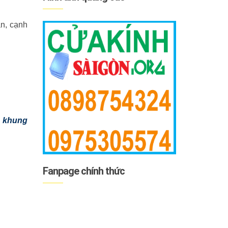
n, cạnh
c khung
Fanpage chính thức