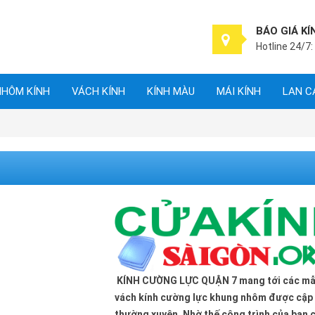
BÁO GIÁ KÍ
Hotline 24/7:
NHÔM KÍNH
VÁCH KÍNH
KÍNH MÀU
MÁI KÍNH
LAN C
KÍNH CƯỜNG LỰC QUẬN 7 mang tới các m
vách kính cường lực khung nhôm được cập
thường xuyên. Nhờ thế công trình của bạn 