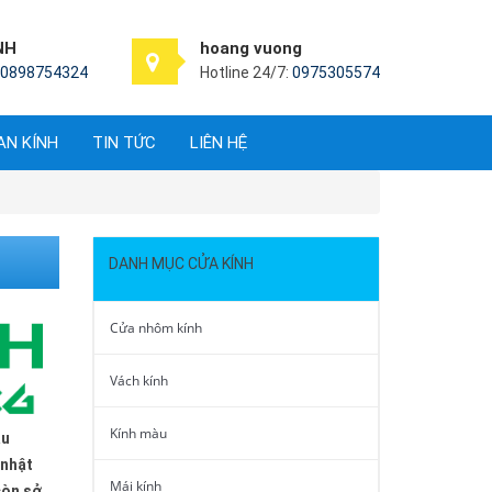
NH
hoang vuong
0898754324
Hotline 24/7:
0975305574
AN KÍNH
TIN TỨC
LIÊN HỆ
DANH MỤC CỬA KÍNH
Cửa nhôm kính
Vách kính
Kính màu
ẫu
 nhật
Mái kính
còn sở