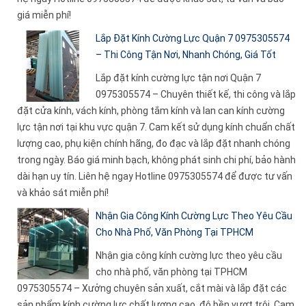
giá miễn phí!
Lắp Đặt Kính Cường Lực Quận 7 0975305574
– Thi Công Tận Nơi, Nhanh Chóng, Giá Tốt
Lắp đặt kính cường lực tận nơi Quận 7
0975305574 – Chuyên thiết kế, thi công và lắp
đặt cửa kính, vách kính, phòng tắm kính và lan can kính cường
lực tận nơi tại khu vực quận 7. Cam kết sử dụng kính chuẩn chất
lượng cao, phụ kiện chính hãng, đo đạc và lắp đặt nhanh chóng
trong ngày. Báo giá minh bạch, không phát sinh chi phí, bảo hành
dài hạn uy tín. Liên hệ ngay Hotline 0975305574 để được tư vấn
và khảo sát miễn phí!
Nhận Gia Công Kính Cường Lực Theo Yêu Cầu
Cho Nhà Phố, Văn Phòng Tại TPHCM
Nhận gia công kính cường lực theo yêu cầu
cho nhà phố, văn phòng tại TPHCM
0975305574 – Xưởng chuyên sản xuất, cắt mài và lắp đặt các
sản phẩm kính cường lực chất lượng cao, độ bền vượt trội. Cam