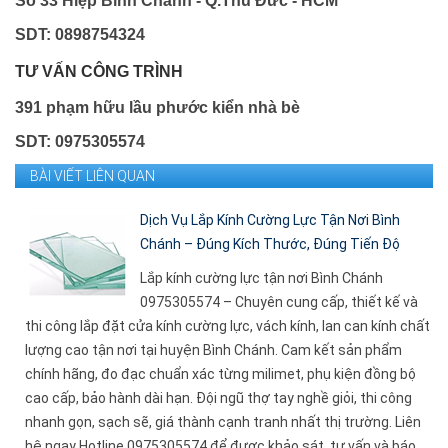
Số 33 Hiệp Bình Chánh - Q.Thủ Đức - HCM
SDT: 0898754324
TƯ VẤN CÔNG TRÌNH
391 phạm hữu lầu phước kiển nhà bè
SDT: 0975305574
BÀI VIẾT LIÊN QUAN
Dịch Vụ Lắp Kính Cường Lực Tận Nơi Bình
Chánh – Đúng Kích Thước, Đúng Tiến Độ
Lắp kính cường lực tận nơi Bình Chánh
0975305574 – Chuyên cung cấp, thiết kế và
thi công lắp đặt cửa kính cường lực, vách kính, lan can kính chất
lượng cao tận nơi tại huyện Bình Chánh. Cam kết sản phẩm
chính hãng, đo đạc chuẩn xác từng milimet, phụ kiện đồng bộ
cao cấp, bảo hành dài hạn. Đội ngũ thợ tay nghề giỏi, thi công
nhanh gọn, sạch sẽ, giá thành cạnh tranh nhất thị trường. Liên
hệ ngay Hotline 0975305574 để được khảo sát, tư vấn và báo