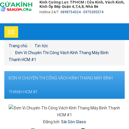
Kính Cường Lực TPHCM | Cửa Kính, Vách Kính,
Kính Ốp Bếp Quận 4,7,6,8, Nhà Bè
Hotline 24/7:
0898754324
-
0975305574
Toggle
navigation
Trang chủ
Tin tức
Đơn Vị Chuyên Thi Công Vách Kính Thang Máy Bình
Thạnh HCM #1
ĐƠN VỊ CHUYÊN THI CÔNG VÁCH KÍNH THANG MÁY BÌNH
THẠNH HCM #1
Đăng bởi:
Sài Gòn Glass