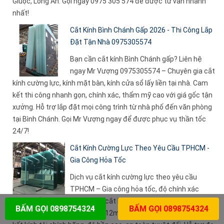
Giuộc, Long An. Gọi ngay 0975 305 574 để được tư vấn nhanh
nhất!
Cắt Kính Bình Chánh Gấp 2026 - Thi Công Lắp
Đặt Tận Nhà 0975305574
Bạn cần cắt kính Bình Chánh gấp? Liên hệ
ngay Mr Vượng 0975305574 – Chuyên gia cắt
kính cường lực, kính mặt bàn, kính cửa sổ lấy liền tại nhà. Cam
kết thi công nhanh gọn, chính xác, thẩm mỹ cao với giá gốc tận
xưởng. Hỗ trợ lắp đặt mọi công trình từ nhà phố đến văn phòng
tại Bình Chánh. Gọi Mr Vượng ngay để được phục vụ thần tốc
24/7!
Cắt Kính Cường Lực Theo Yêu Cầu TPHCM -
Gia Công Hỏa Tốc
Dịch vụ cắt kính cường lực theo yêu cầu
TPHCM – Gia công hỏa tốc, độ chính xác
tuyệt đối từ Mr Vượng. Nhận cắt kính mặt bàn, vách ngăn, cửa
BẤM GỌI 0898754324
BẤM GỌI 0898754324
kính cường lực 8mm, 10mm, 12mm theo kích thước riêng. Cam