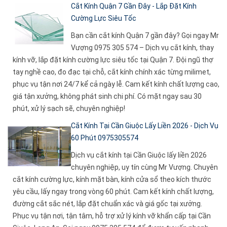
Cắt Kính Quận 7 Gần Đây - Lắp Đặt Kính
Cường Lực Siêu Tốc
Bạn cần cắt kính Quận 7 gần đây? Gọi ngay Mr
Vượng 0975 305 574 – Dịch vụ cắt kính, thay
kính vỡ, lắp đặt kính cường lực siêu tốc tại Quận 7. Đội ngũ thợ
tay nghề cao, đo đạc tại chỗ, cắt kính chính xác từng milimet,
phục vụ tận nơi 24/7 kể cả ngày lễ. Cam kết kính chất lượng cao,
giá tận xưởng, không phát sinh chi phí. Có mặt ngay sau 30
phút, xử lý sạch sẽ, chuyên nghiệp!
Cắt Kính Tại Cần Giuộc Lấy Liền 2026 - Dịch Vụ
60 Phút 0975305574
Dịch vụ cắt kính tại Cần Giuộc lấy liền 2026
chuyên nghiệp, uy tín cùng Mr Vượng. Chuyên
cắt kính cường lực, kính mặt bàn, kính cửa sổ theo kích thước
yêu cầu, lấy ngay trong vòng 60 phút. Cam kết kính chất lượng,
đường cắt sắc nét, lắp đặt chuẩn xác và giá gốc tại xưởng.
Phục vụ tận nơi, tận tâm, hỗ trợ xử lý kính vỡ khẩn cấp tại Cần