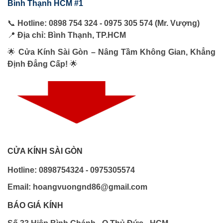
Bình Thạnh HCM #1
📞
Hotline: 0898 754 324 - 0975 305 574 (Mr. Vượng)
📍
Địa chỉ: Bình Thạnh, TP.HCM
🌟
Cửa Kính Sài Gòn – Nâng Tầm Không Gian, Khẳng
Định Đẳng Cấp!
🌟
CỬA KÍNH SÀI GÒN
Hotline: 0898754324 - 0975305574
Email: hoangvuongnd86@gmail.com
BÁO GIÁ KÍNH