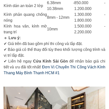
6.38mm -
850.000 -
Kính dán an toàn 2 lớp
10.38mm
1.200.000
Kính phản quang chống
1.300.000 -
8mm - 12mm
nóng
1.800.000
Kính hoa văn, kính mờ
1.500.000 -
10mm
trang trí
2.200.000
🔹
Lưu ý:
✔ Giá trên đã bao gồm phí thi công và lắp đặt.
✔ Báo giá có thể thay đổi tùy theo khối lượng công trình và
vị trí lắp đặt.
✔ Liên hệ ngay
Cửa Kính Sài Gòn
để nhận báo giá chi
tiết và ưu đãi tốt nhất!
Đơn Vị Chuyên Thi Công Vách Kính
Thang Máy Bình Thạnh HCM #1