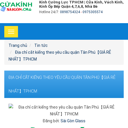
Kính Cường Lực TPHCM | Cửa Kính, Vách Kính,
Kính Ốp Bếp Quận 4,7,6,8, Nhà Bè
Hotline 24/7:
0898754324
-
0975305574
Toggle
navigation
Trang chủ
Tin tức
Địa chỉ cắt kiếng theo yêu cầu quận Tân Phú【GIÁ RẺ
NHẤT】TPHCM
ĐỊA CHỈ CẮT KIẾNG THEO YÊU CẦU QUẬN TÂN PHÚ【GIÁ RẺ
NHẤT】TPHCM
Đăng bởi:
Sài Gòn Glass