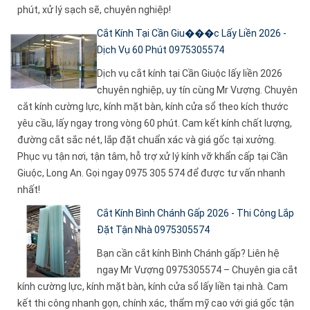
phút, xử lý sạch sẽ, chuyên nghiệp!
Cắt Kính Tại Cần Giu���c Lấy Liền 2026 -
Dịch Vụ 60 Phút 0975305574
Dịch vụ cắt kính tại Cần Giuộc lấy liền 2026
chuyên nghiệp, uy tín cùng Mr Vượng. Chuyên
cắt kính cường lực, kính mặt bàn, kính cửa sổ theo kích thước
yêu cầu, lấy ngay trong vòng 60 phút. Cam kết kính chất lượng,
đường cắt sắc nét, lắp đặt chuẩn xác và giá gốc tại xưởng.
Phục vụ tận nơi, tận tâm, hỗ trợ xử lý kính vỡ khẩn cấp tại Cần
Giuộc, Long An. Gọi ngay 0975 305 574 để được tư vấn nhanh
nhất!
Cắt Kính Bình Chánh Gấp 2026 - Thi Công Lắp
Đặt Tận Nhà 0975305574
Bạn cần cắt kính Bình Chánh gấp? Liên hệ
ngay Mr Vượng 0975305574 – Chuyên gia cắt
kính cường lực, kính mặt bàn, kính cửa sổ lấy liền tại nhà. Cam
kết thi công nhanh gọn, chính xác, thẩm mỹ cao với giá gốc tận