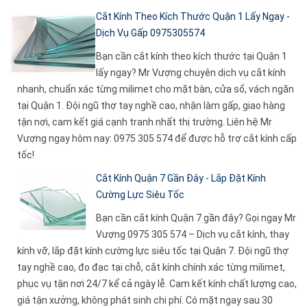
Cắt Kính Theo Kích Thước Quận 1 Lấy Ngay -
Dịch Vụ Gấp 0975305574
Bạn cần cắt kính theo kích thước tại Quận 1
lấy ngay? Mr Vượng chuyên dịch vụ cắt kính
nhanh, chuẩn xác từng milimet cho mặt bàn, cửa sổ, vách ngăn
tại Quận 1. Đội ngũ thợ tay nghề cao, nhận làm gấp, giao hàng
tận nơi, cam kết giá cạnh tranh nhất thị trường. Liên hệ Mr
Vượng ngay hôm nay: 0975 305 574 để được hỗ trợ cắt kính cấp
tốc!
Cắt Kính Quận 7 Gần Đây - Lắp Đặt Kính
Cường Lực Siêu Tốc
Bạn cần cắt kính Quận 7 gần đây? Gọi ngay Mr
Vượng 0975 305 574 – Dịch vụ cắt kính, thay
kính vỡ, lắp đặt kính cường lực siêu tốc tại Quận 7. Đội ngũ thợ
tay nghề cao, đo đạc tại chỗ, cắt kính chính xác từng milimet,
phục vụ tận nơi 24/7 kể cả ngày lễ. Cam kết kính chất lượng cao,
giá tận xưởng, không phát sinh chi phí. Có mặt ngay sau 30