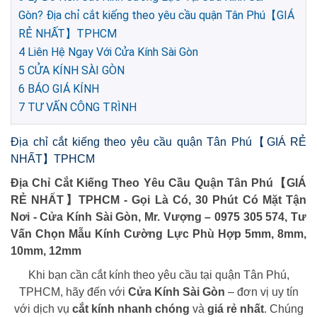
Gòn? Địa chỉ cắt kiếng theo yêu cầu quận Tân Phú【GIÁ
RẺ NHẤT】TPHCM
4
Liên Hệ Ngay Với Cửa Kính Sài Gòn
5
CỬA KÍNH SÀI GÒN
6
BÁO GIÁ KÍNH
7
TƯ VẤN CÔNG TRÌNH
Địa chỉ cắt kiếng theo yêu cầu quận Tân Phú【GIÁ RẺ
NHẤT】TPHCM
Địa Chỉ Cắt Kiếng Theo Yêu Cầu Quận Tân Phú【GIÁ
RẺ NHẤT】TPHCM - Gọi Là Có, 30 Phút Có Mặt Tận
Nơi - Cửa Kính Sài Gòn, Mr. Vượng – 0975 305 574, Tư
Vấn Chọn Mẫu Kính Cường Lực Phù Hợp 5mm, 8mm,
10mm, 12mm
Khi bạn cần cắt kính theo yêu cầu tại quận Tân Phú,
TPHCM, hãy đến với
Cửa Kính Sài Gòn
– đơn vị uy tín
với dịch vụ
cắt kính nhanh chóng
và
giá rẻ nhất
. Chúng