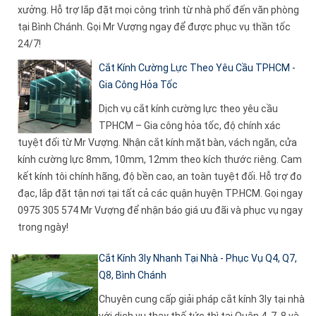
xưởng. Hỗ trợ lắp đặt mọi công trình từ nhà phố đến văn phòng
tại Bình Chánh. Gọi Mr Vượng ngay để được phục vụ thần tốc
24/7!
Cắt Kính Cường Lực Theo Yêu Cầu TPHCM -
Gia Công Hỏa Tốc
Dịch vụ cắt kính cường lực theo yêu cầu
TPHCM – Gia công hỏa tốc, độ chính xác
tuyệt đối từ Mr Vượng. Nhận cắt kính mặt bàn, vách ngăn, cửa
kính cường lực 8mm, 10mm, 12mm theo kích thước riêng. Cam
kết kính tôi chính hãng, độ bền cao, an toàn tuyệt đối. Hỗ trợ đo
đạc, lắp đặt tận nơi tại tất cả các quận huyện TP.HCM. Gọi ngay
0975 305 574 Mr Vượng để nhận báo giá ưu đãi và phục vụ ngay
trong ngày!
Cắt Kính 3ly Nhanh Tại Nhà - Phục Vụ Q4, Q7,
Q8, Bình Chánh
Chuyên cung cấp giải pháp cắt kính 3ly tại nhà