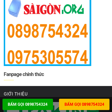
Fanpage chính thức
GIỚI THIỆU
BẤM GỌI 0898754324
BẤM GỌI 0898754324