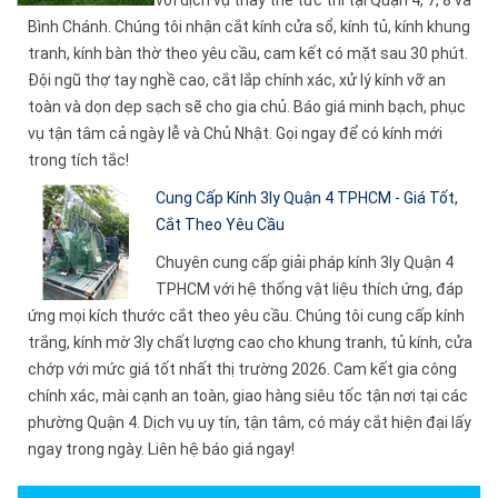
với dịch vụ thay thế tức thì tại Quận 4, 7, 8 và
Bình Chánh. Chúng tôi nhận cắt kính cửa sổ, kính tủ, kính khung
tranh, kính bàn thờ theo yêu cầu, cam kết có mặt sau 30 phút.
Đội ngũ thợ tay nghề cao, cắt lắp chính xác, xử lý kính vỡ an
toàn và dọn dẹp sạch sẽ cho gia chủ. Báo giá minh bạch, phục
vụ tận tâm cả ngày lễ và Chủ Nhật. Gọi ngay để có kính mới
trong tích tắc!
Cung Cấp Kính 3ly Quận 4 TPHCM - Giá Tốt,
Cắt Theo Yêu Cầu
Chuyên cung cấp giải pháp kính 3ly Quận 4
TPHCM với hệ thống vật liệu thích ứng, đáp
ứng mọi kích thước cắt theo yêu cầu. Chúng tôi cung cấp kính
trắng, kính mờ 3ly chất lượng cao cho khung tranh, tủ kính, cửa
chớp với mức giá tốt nhất thị trường 2026. Cam kết gia công
chính xác, mài cạnh an toàn, giao hàng siêu tốc tận nơi tại các
phường Quận 4. Dịch vụ uy tín, tận tâm, có máy cắt hiện đại lấy
ngay trong ngày. Liên hệ báo giá ngay!