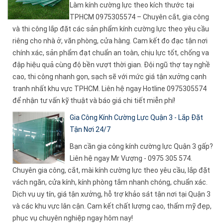
Làm kính cường lực theo kích thước tại
TPHCM 0975305574 – Chuyên cắt, gia công
và thi công lắp đặt các sản phẩm kính cường lực theo yêu cầu
riêng cho nhà ở, văn phòng, cửa hàng. Cam kết đo đạc tận nơi
chính xác, sản phẩm đạt chuẩn an toàn, chịu lực tốt, chống va
đập hiệu quả cùng độ bền vượt thời gian. Đội ngũ thợ tay nghề
cao, thi công nhanh gọn, sạch sẽ với mức giá tận xưởng cạnh
tranh nhất khu vực TPHCM. Liên hệ ngay Hotline 0975305574
để nhận tư vấn kỹ thuật và báo giá chi tiết miễn phí!
Gia Công Kính Cường Lực Quận 3 - Lắp Đặt
Tận Nơi 24/7
Bạn cần gia công kính cường lực Quận 3 gấp?
Liên hệ ngay Mr Vượng - 0975 305 574.
Chuyên gia công, cắt, mài kính cường lực theo yêu cầu, lắp đặt
vách ngăn, cửa kính, kính phòng tắm nhanh chóng, chuẩn xác.
Dịch vụ uy tín, giá tận xưởng, hỗ trợ khảo sát tận nơi tại Quận 3
và các khu vực lân cận. Cam kết chất lượng cao, thẩm mỹ đẹp,
phục vụ chuyên nghiệp ngay hôm nay!