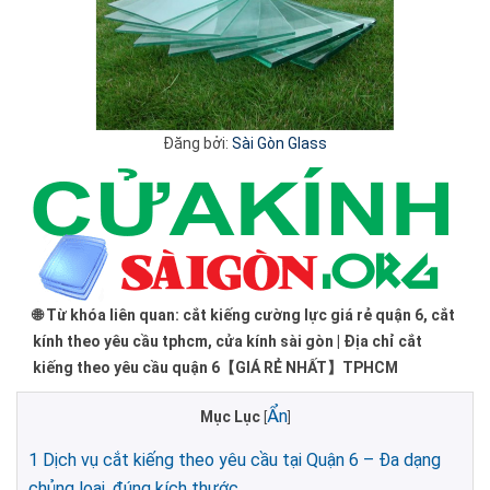
Đăng bởi:
Sài Gòn Glass
🌐 Từ khóa liên quan: cắt kiếng cường lực giá rẻ quận 6, cắt
kính theo yêu cầu tphcm, cửa kính sài gòn | Địa chỉ cắt
kiếng theo yêu cầu quận 6【GIÁ RẺ NHẤT】TPHCM
Ẩn
Mục Lục
[
]
1
Dịch vụ cắt kiếng theo yêu cầu tại Quận 6 – Đa dạng
chủng loại, đúng kích thước