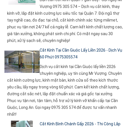
Vượng 0975 305 574 – Dịch vụ cắt kính, thay
kính vỡ, lắp đặt kính cường lực siêu tốc tại Quận 7. Đội ngũ thợ
tay nghề cao, đo đạc tại chỗ, cắt kính chính xác từng milimet,
phục vụ tận nơi 24/7 kể cả ngày lễ. Cam kết kính chất lượng cao,
giá tận xưởng, không phát sinh chi phí. Có mặt ngay sau 30
phút, xử lý sạch sẽ, chuyên nghiệp!
Cắt Kính Tại Cần Giuộc Lấy Liền 2026 - Dịch Vụ
60 Phút 0975305574
Dịch vụ cắt kính tại Cần Giuộc lấy liền 2026
chuyên nghiệp, uy tín cùng Mr Vượng. Chuyên
cắt kính cường lực, kính mặt bàn, kính cửa sổ theo kích thước
yêu cầu, lấy ngay trong vòng 60 phút. Cam kết kính chất lượng,
đường cắt sắc nét, lắp đặt chuẩn xác và giá gốc tại xưởng.
Phục vụ tận nơi, tận tâm, hỗ trợ xử lý kính vỡ khẩn cấp tại Cần
Giuộc, Long An. Gọi ngay 0975 305 574 để được tư vấn nhanh
nhất!
Cắt Kính Bình Chánh Gấp 2026 - Thi Công Lắp