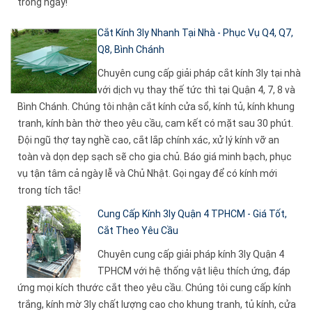
trong ngày!
Cắt Kính 3ly Nhanh Tại Nhà - Phục Vụ Q4, Q7,
Q8, Bình Chánh
Chuyên cung cấp giải pháp cắt kính 3ly tại nhà
với dịch vụ thay thế tức thì tại Quận 4, 7, 8 và
Bình Chánh. Chúng tôi nhận cắt kính cửa sổ, kính tủ, kính khung
tranh, kính bàn thờ theo yêu cầu, cam kết có mặt sau 30 phút.
Đội ngũ thợ tay nghề cao, cắt lắp chính xác, xử lý kính vỡ an
toàn và dọn dẹp sạch sẽ cho gia chủ. Báo giá minh bạch, phục
vụ tận tâm cả ngày lễ và Chủ Nhật. Gọi ngay để có kính mới
trong tích tắc!
Cung Cấp Kính 3ly Quận 4 TPHCM - Giá Tốt,
Cắt Theo Yêu Cầu
Chuyên cung cấp giải pháp kính 3ly Quận 4
TPHCM với hệ thống vật liệu thích ứng, đáp
ứng mọi kích thước cắt theo yêu cầu. Chúng tôi cung cấp kính
trắng, kính mờ 3ly chất lượng cao cho khung tranh, tủ kính, cửa