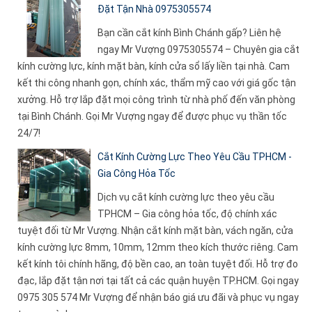
Đặt Tận Nhà 0975305574
Bạn cần cắt kính Bình Chánh gấp? Liên hệ
ngay Mr Vượng 0975305574 – Chuyên gia cắt
kính cường lực, kính mặt bàn, kính cửa sổ lấy liền tại nhà. Cam
kết thi công nhanh gọn, chính xác, thẩm mỹ cao với giá gốc tận
xưởng. Hỗ trợ lắp đặt mọi công trình từ nhà phố đến văn phòng
tại Bình Chánh. Gọi Mr Vượng ngay để được phục vụ thần tốc
24/7!
Cắt Kính Cường Lực Theo Yêu Cầu TPHCM -
Gia Công Hỏa Tốc
Dịch vụ cắt kính cường lực theo yêu cầu
TPHCM – Gia công hỏa tốc, độ chính xác
tuyệt đối từ Mr Vượng. Nhận cắt kính mặt bàn, vách ngăn, cửa
kính cường lực 8mm, 10mm, 12mm theo kích thước riêng. Cam
kết kính tôi chính hãng, độ bền cao, an toàn tuyệt đối. Hỗ trợ đo
đạc, lắp đặt tận nơi tại tất cả các quận huyện TP.HCM. Gọi ngay
0975 305 574 Mr Vượng để nhận báo giá ưu đãi và phục vụ ngay