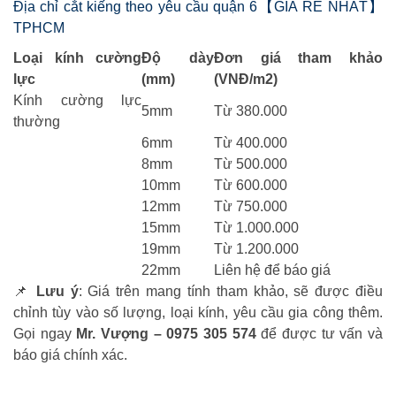
Địa chỉ cắt kiếng theo yêu cầu quận 6【GIÁ RẺ NHẤT】
TPHCM
Loại kính cường
Độ dày
Đơn giá tham khảo
lực
(mm)
(VNĐ/m2)
Kính cường lực
5mm
Từ 380.000
thường
6mm
Từ 400.000
8mm
Từ 500.000
10mm
Từ 600.000
12mm
Từ 750.000
15mm
Từ 1.000.000
19mm
Từ 1.200.000
22mm
Liên hệ để báo giá
📌
Lưu ý
: Giá trên mang tính tham khảo, sẽ được điều
chỉnh tùy vào số lượng, loại kính, yêu cầu gia công thêm.
Gọi ngay
Mr. Vượng – 0975 305 574
để được tư vấn và
báo giá chính xác.