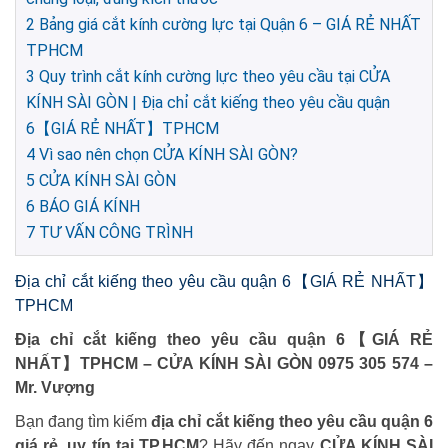
2
Bảng giá cắt kính cường lực tại Quận 6 – GIÁ RẺ NHẤT
TPHCM
3
Quy trình cắt kính cường lực theo yêu cầu tại CỬA
KÍNH SÀI GÒN | Địa chỉ cắt kiếng theo yêu cầu quận
6【GIÁ RẺ NHẤT】TPHCM
4
Vì sao nên chọn CỬA KÍNH SÀI GÒN?
5
CỬA KÍNH SÀI GÒN
6
BÁO GIÁ KÍNH
7
TƯ VẤN CÔNG TRÌNH
Địa chỉ cắt kiếng theo yêu cầu quận 6【GIÁ RẺ NHẤT】
TPHCM
Địa chỉ cắt kiếng theo yêu cầu quận 6【GIÁ RẺ
NHẤT】TPHCM – CỬA KÍNH SÀI GÒN 0975 305 574 –
Mr. Vượng
Bạn đang tìm kiếm
địa chỉ cắt kiếng theo yêu cầu quận 6
giá rẻ, uy tín tại TP.HCM
? Hãy đến ngay
CỬA KÍNH SÀI