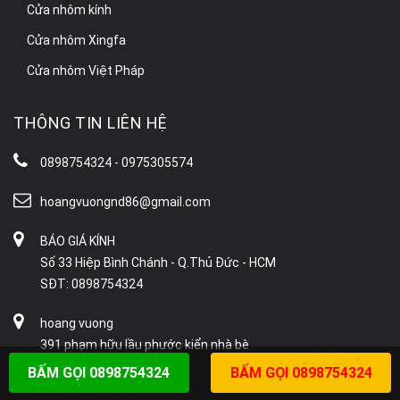
Cửa nhôm kính
Cửa nhôm Xingfa
Cửa nhôm Việt Pháp
THÔNG TIN LIÊN HỆ
0898754324 - 0975305574
hoangvuongnd86@gmail.com
BÁO GIÁ KÍNH
Số 33 Hiệp Bình Chánh - Q.Thủ Đức - HCM
SĐT: 0898754324
hoang vuong
391 phạm hữu lầu phước kiển nhà bè
SĐT: 0975305574
BẤM GỌI 0898754324
BẤM GỌI 0898754324