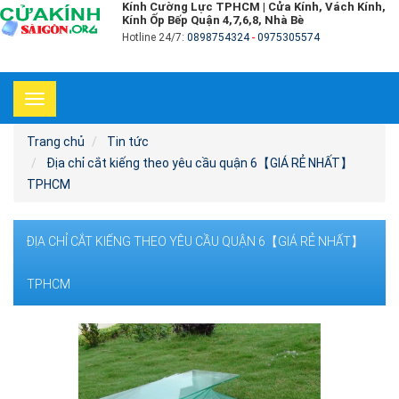
Kính Cường Lực TPHCM | Cửa Kính, Vách Kính,
Kính Ốp Bếp Quận 4,7,6,8, Nhà Bè
Hotline 24/7:
0898754324
-
0975305574
Toggle
navigation
Trang chủ
Tin tức
Địa chỉ cắt kiếng theo yêu cầu quận 6【GIÁ RẺ NHẤT】
TPHCM
ĐỊA CHỈ CẮT KIẾNG THEO YÊU CẦU QUẬN 6【GIÁ RẺ NHẤT】
TPHCM