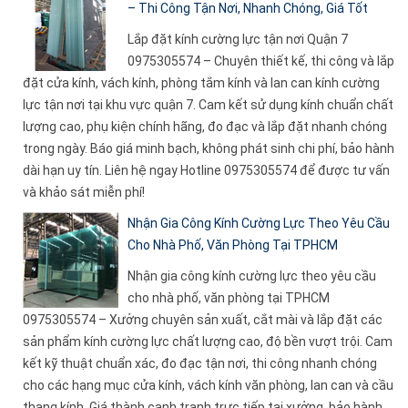
– Thi Công Tận Nơi, Nhanh Chóng, Giá Tốt
Lắp đặt kính cường lực tận nơi Quận 7
0975305574 – Chuyên thiết kế, thi công và lắp
đặt cửa kính, vách kính, phòng tắm kính và lan can kính cường
lực tận nơi tại khu vực quận 7. Cam kết sử dụng kính chuẩn chất
lượng cao, phụ kiện chính hãng, đo đạc và lắp đặt nhanh chóng
trong ngày. Báo giá minh bạch, không phát sinh chi phí, bảo hành
dài hạn uy tín. Liên hệ ngay Hotline 0975305574 để được tư vấn
và khảo sát miễn phí!
Nhận Gia Công Kính Cường Lực Theo Yêu Cầu
Cho Nhà Phố, Văn Phòng Tại TPHCM
Nhận gia công kính cường lực theo yêu cầu
cho nhà phố, văn phòng tại TPHCM
0975305574 – Xưởng chuyên sản xuất, cắt mài và lắp đặt các
sản phẩm kính cường lực chất lượng cao, độ bền vượt trội. Cam
kết kỹ thuật chuẩn xác, đo đạc tận nơi, thi công nhanh chóng
cho các hạng mục cửa kính, vách kính văn phòng, lan can và cầu
thang kính. Giá thành cạnh tranh trực tiếp tại xưởng, bảo hành