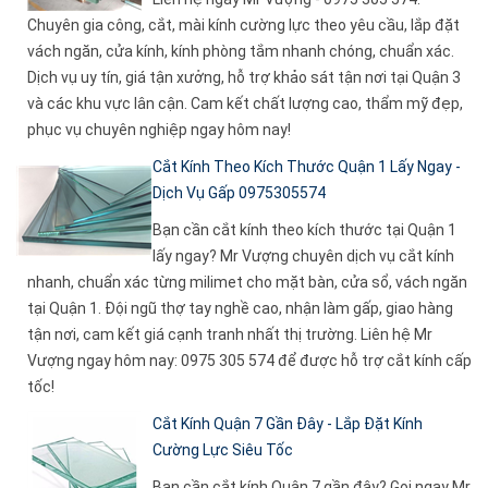
Chuyên gia công, cắt, mài kính cường lực theo yêu cầu, lắp đặt
vách ngăn, cửa kính, kính phòng tắm nhanh chóng, chuẩn xác.
Dịch vụ uy tín, giá tận xưởng, hỗ trợ khảo sát tận nơi tại Quận 3
và các khu vực lân cận. Cam kết chất lượng cao, thẩm mỹ đẹp,
phục vụ chuyên nghiệp ngay hôm nay!
Cắt Kính Theo Kích Thước Quận 1 Lấy Ngay -
Dịch Vụ Gấp 0975305574
Bạn cần cắt kính theo kích thước tại Quận 1
lấy ngay? Mr Vượng chuyên dịch vụ cắt kính
nhanh, chuẩn xác từng milimet cho mặt bàn, cửa sổ, vách ngăn
tại Quận 1. Đội ngũ thợ tay nghề cao, nhận làm gấp, giao hàng
tận nơi, cam kết giá cạnh tranh nhất thị trường. Liên hệ Mr
Vượng ngay hôm nay: 0975 305 574 để được hỗ trợ cắt kính cấp
tốc!
Cắt Kính Quận 7 Gần Đây - Lắp Đặt Kính
Cường Lực Siêu Tốc
Bạn cần cắt kính Quận 7 gần đây? Gọi ngay Mr