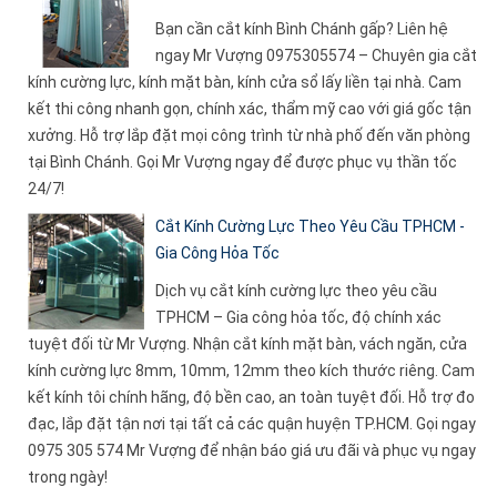
Bạn cần cắt kính Bình Chánh gấp? Liên hệ
ngay Mr Vượng 0975305574 – Chuyên gia cắt
kính cường lực, kính mặt bàn, kính cửa sổ lấy liền tại nhà. Cam
kết thi công nhanh gọn, chính xác, thẩm mỹ cao với giá gốc tận
xưởng. Hỗ trợ lắp đặt mọi công trình từ nhà phố đến văn phòng
tại Bình Chánh. Gọi Mr Vượng ngay để được phục vụ thần tốc
24/7!
Cắt Kính Cường Lực Theo Yêu Cầu TPHCM -
Gia Công Hỏa Tốc
Dịch vụ cắt kính cường lực theo yêu cầu
TPHCM – Gia công hỏa tốc, độ chính xác
tuyệt đối từ Mr Vượng. Nhận cắt kính mặt bàn, vách ngăn, cửa
kính cường lực 8mm, 10mm, 12mm theo kích thước riêng. Cam
kết kính tôi chính hãng, độ bền cao, an toàn tuyệt đối. Hỗ trợ đo
đạc, lắp đặt tận nơi tại tất cả các quận huyện TP.HCM. Gọi ngay
0975 305 574 Mr Vượng để nhận báo giá ưu đãi và phục vụ ngay
trong ngày!