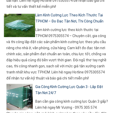
dài hạn. Liên hệ ngay Hotline 0975305574 để nhận báo giá chi
tiết và tư vấn thiết kế miễn phí!
Làm Kính Cường Lực Theo Kích Thước Tại
TPHCM – Đo Đạc Tận Nơi, Thi Công Chuẩn
Làm kính cường lực theo kích thước tại
TPHCM 0975305574 – Chuyên cắt, gia công
và thi công lắp đặt các sản phẩm kính cường lực theo yêu cầu
riêng cho nhà ở, văn phòng, cửa hàng. Cam kết đo đạc tận nơi
chính xác, sản phẩm đạt chuẩn an toàn, chịu lực tốt, chống va
đập hiệu quả cùng độ bền vượt thời gian. Đội ngũ thợ tay nghề
cao, thi công nhanh gọn, sạch sẽ với mức giá tận xưởng cạnh
tranh nhất khu vực TPHCM. Liên hệ ngay Hotline 0975305574
để nhận tư vấn kỹ thuật và báo giá chi tiết miễn phí!
Gia Công Kính Cường Lực Quận 3 - Lắp Đặt
Tận Nơi 24/7
Bạn cần gia công kính cường lực Quận 3 gấp?
Liên hệ ngay Mr Vượng - 0975 305 574.