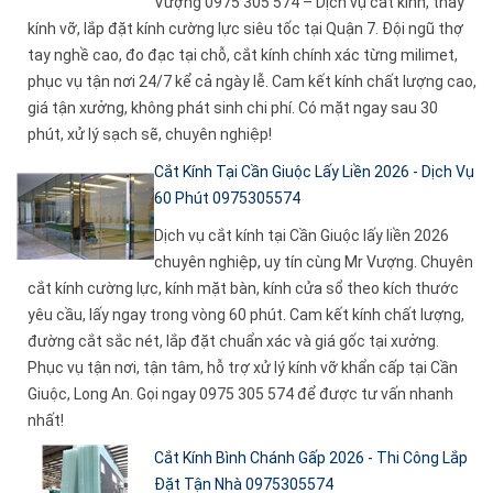
Vượng 0975 305 574 – Dịch vụ cắt kính, thay
kính vỡ, lắp đặt kính cường lực siêu tốc tại Quận 7. Đội ngũ thợ
tay nghề cao, đo đạc tại chỗ, cắt kính chính xác từng milimet,
phục vụ tận nơi 24/7 kể cả ngày lễ. Cam kết kính chất lượng cao,
giá tận xưởng, không phát sinh chi phí. Có mặt ngay sau 30
phút, xử lý sạch sẽ, chuyên nghiệp!
Cắt Kính Tại Cần Giuộc Lấy Liền 2026 - Dịch Vụ
60 Phút 0975305574
Dịch vụ cắt kính tại Cần Giuộc lấy liền 2026
chuyên nghiệp, uy tín cùng Mr Vượng. Chuyên
cắt kính cường lực, kính mặt bàn, kính cửa sổ theo kích thước
yêu cầu, lấy ngay trong vòng 60 phút. Cam kết kính chất lượng,
đường cắt sắc nét, lắp đặt chuẩn xác và giá gốc tại xưởng.
Phục vụ tận nơi, tận tâm, hỗ trợ xử lý kính vỡ khẩn cấp tại Cần
Giuộc, Long An. Gọi ngay 0975 305 574 để được tư vấn nhanh
nhất!
Cắt Kính Bình Chánh Gấp 2026 - Thi Công Lắp
Đặt Tận Nhà 0975305574