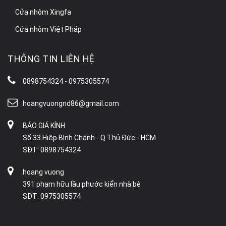
Cửa nhôm Xingfa
Cửa nhôm Việt Pháp
THÔNG TIN LIÊN HỆ
0898754324 - 0975305574
hoangvuongnd86@gmail.com
BÁO GIÁ KÍNH
Số 33 Hiệp Bình Chánh - Q.Thủ Đức - HCM
SĐT: 0898754324
hoang vuong
391 phạm hữu lầu phước kiển nhà bè
SĐT: 0975305574