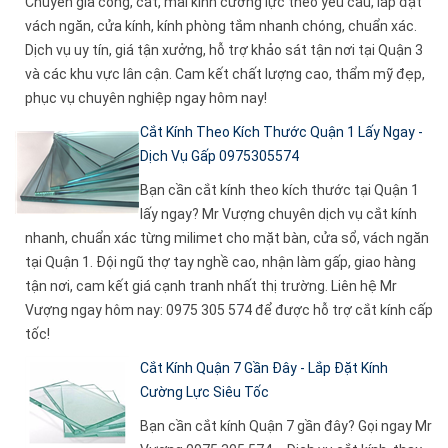
Chuyên gia công, cắt, mài kính cường lực theo yêu cầu, lắp đặt
vách ngăn, cửa kính, kính phòng tắm nhanh chóng, chuẩn xác.
Dịch vụ uy tín, giá tận xưởng, hỗ trợ khảo sát tận nơi tại Quận 3
và các khu vực lân cận. Cam kết chất lượng cao, thẩm mỹ đẹp,
phục vụ chuyên nghiệp ngay hôm nay!
Cắt Kính Theo Kích Thước Quận 1 Lấy Ngay -
Dịch Vụ Gấp 0975305574
Bạn cần cắt kính theo kích thước tại Quận 1
lấy ngay? Mr Vượng chuyên dịch vụ cắt kính
nhanh, chuẩn xác từng milimet cho mặt bàn, cửa sổ, vách ngăn
tại Quận 1. Đội ngũ thợ tay nghề cao, nhận làm gấp, giao hàng
tận nơi, cam kết giá cạnh tranh nhất thị trường. Liên hệ Mr
Vượng ngay hôm nay: 0975 305 574 để được hỗ trợ cắt kính cấp
tốc!
Cắt Kính Quận 7 Gần Đây - Lắp Đặt Kính
Cường Lực Siêu Tốc
Bạn cần cắt kính Quận 7 gần đây? Gọi ngay Mr