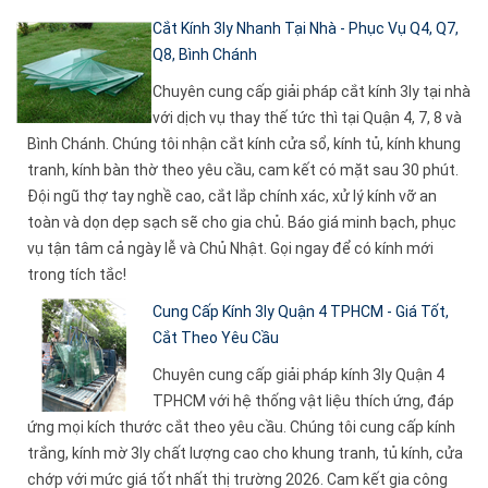
Cắt Kính 3ly Nhanh Tại Nhà - Phục Vụ Q4, Q7,
Q8, Bình Chánh
Chuyên cung cấp giải pháp cắt kính 3ly tại nhà
với dịch vụ thay thế tức thì tại Quận 4, 7, 8 và
Bình Chánh. Chúng tôi nhận cắt kính cửa sổ, kính tủ, kính khung
tranh, kính bàn thờ theo yêu cầu, cam kết có mặt sau 30 phút.
Đội ngũ thợ tay nghề cao, cắt lắp chính xác, xử lý kính vỡ an
toàn và dọn dẹp sạch sẽ cho gia chủ. Báo giá minh bạch, phục
vụ tận tâm cả ngày lễ và Chủ Nhật. Gọi ngay để có kính mới
trong tích tắc!
Cung Cấp Kính 3ly Quận 4 TPHCM - Giá Tốt,
Cắt Theo Yêu Cầu
Chuyên cung cấp giải pháp kính 3ly Quận 4
TPHCM với hệ thống vật liệu thích ứng, đáp
ứng mọi kích thước cắt theo yêu cầu. Chúng tôi cung cấp kính
trắng, kính mờ 3ly chất lượng cao cho khung tranh, tủ kính, cửa
chớp với mức giá tốt nhất thị trường 2026. Cam kết gia công