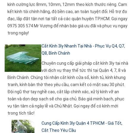
kính cường lực 8mm, 10mm, 12mm theo kích thước riêng. Cam
kết kính tôi chính hãng, độ bền cao, an toàn tuyệt đối. Hỗ trợ đo
đạc, lắp đặt tận nơi tại tất cả các quận huyện TP.HCM. Gọi ngay
0975 305 574 Mr Vượng để nhận báo giá ưu đãi và phục vụ ngay
trong ngày!
Cắt Kính 3ly Nhanh Tại Nhà - Phục Vụ Q4, Q7,
Q8, Bình Chánh
Chuyên cung cấp giải pháp cắt kính 3ly tại nhà
với dịch vụ thay thế tức thì tại Quận 4, 7, 8 và
Bình Chánh. Chúng tôi nhận cắt kính cửa sổ, kính tủ, kính khung
tranh, kính bàn thờ theo yêu cầu, cam kết có mặt sau 30 phút.
Đội ngũ thợ tay nghề cao, cắt lắp chính xác, xử lý kính vỡ an
toàn và dọn dẹp sạch sẽ cho gia chủ. Báo giá minh bạch, phục
vụ tận tâm cả ngày lễ và Chủ Nhật. Gọi ngay để có kính mới
trong tích tắc!
Cung Cấp Kính 3ly Quận 4 TPHCM - Giá Tốt,
Cắt Theo Yêu Cầu