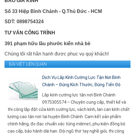
BÁO GIÁ KÍNH
Số 33 Hiệp Bình Chánh - Q.Thủ Đức - HCM
SDT: 0898754324
TƯ VẤN CÔNG TRÌNH
391 phạm hữu lầu phước kiển nhà bè
Chúng tôi rất hân hạnh được phục vụ quý khách!
BÀI VIẾT LIÊN QUAN
Dịch Vụ Lắp Kính Cường Lực Tận Nơi Bình
Chánh – Đúng Kích Thước, Đúng Tiến Độ
Lắp kính cường lực tận nơi Bình Chánh
0975305574 – Chuyên cung cấp, thiết kế và
thi công lắp đặt cửa kính cường lực, vách kính, lan can kính chất
lượng cao tận nơi tại huyện Bình Chánh. Cam kết sản phẩm
chính hãng, đo đạc chuẩn xác từng milimet, phụ kiện đồng bộ
cao cấp, bảo hành dài hạn. Đội ngũ thợ tay nghề giỏi, thi công