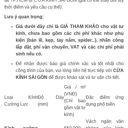
tại TP.HCM từ CỬA KÍNH SÀI GÒN (giá có thể thay đổi tùy
thời điểm và yêu cầu cụ thể):
Lưu ý quan trọng:
Giá dưới đây chỉ là GIÁ THAM KHẢO cho vật tư
kính, chưa bao gồm các chi phí khác như phụ
kiện (bản lề, kẹp, tay nắm, spider...), nhân công
lắp đặt, phí vận chuyển, VAT và các chi phí phát
sinh nếu có.
Để nhận được báo giá chính xác và tốt nhất cho
công trình của bạn, vui lòng liên hệ trực tiếp với
CỬA
KÍNH SÀI GÒN
để được khảo sát và tư vấn chi tiết.
Giá / m²
(VNĐ)
Loại Kính
Độ Dày
Đặc điểm ứng
(Chỉ bao
Cường Lực
(mm)
dụng phổ biến
gồm vật tư
kính)
Vách ngăn văn