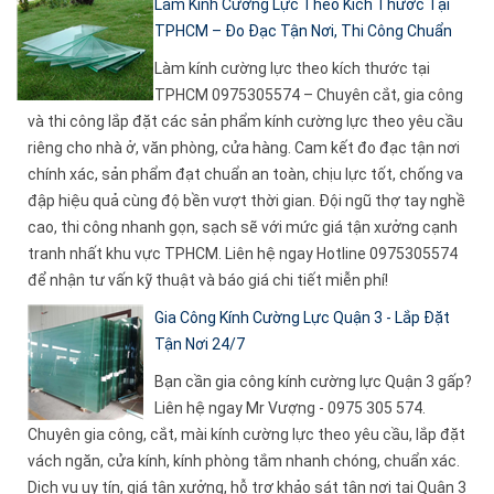
Làm Kính Cường Lực Theo Kích Thước Tại
TPHCM – Đo Đạc Tận Nơi, Thi Công Chuẩn
Làm kính cường lực theo kích thước tại
TPHCM 0975305574 – Chuyên cắt, gia công
và thi công lắp đặt các sản phẩm kính cường lực theo yêu cầu
riêng cho nhà ở, văn phòng, cửa hàng. Cam kết đo đạc tận nơi
chính xác, sản phẩm đạt chuẩn an toàn, chịu lực tốt, chống va
đập hiệu quả cùng độ bền vượt thời gian. Đội ngũ thợ tay nghề
cao, thi công nhanh gọn, sạch sẽ với mức giá tận xưởng cạnh
tranh nhất khu vực TPHCM. Liên hệ ngay Hotline 0975305574
để nhận tư vấn kỹ thuật và báo giá chi tiết miễn phí!
Gia Công Kính Cường Lực Quận 3 - Lắp Đặt
Tận Nơi 24/7
Bạn cần gia công kính cường lực Quận 3 gấp?
Liên hệ ngay Mr Vượng - 0975 305 574.
Chuyên gia công, cắt, mài kính cường lực theo yêu cầu, lắp đặt
vách ngăn, cửa kính, kính phòng tắm nhanh chóng, chuẩn xác.
Dịch vụ uy tín, giá tận xưởng, hỗ trợ khảo sát tận nơi tại Quận 3