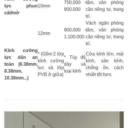
750.000 -
tắm, văn phòng
lực phun
10mm
900.000
cần riêng tư, trang
cát/mờ
trí.
Vách ngăn phòng
900.000 -
tắm, văn phòng
12mm
1.100.000
cần riêng tư, trang
trí.
Kính cường
* (Gồm 2 lớp
Cửa kính lớn, mái
lực dán an
* Tùy độ
kính cường
kính, sàn kính,
toàn (6.38mm,
dày và
lực và lớp
chống ồn, cách
8.38mm,
loại kính
PVB ở giữa)
nhiệt tốt hơn.
10.38mm...)