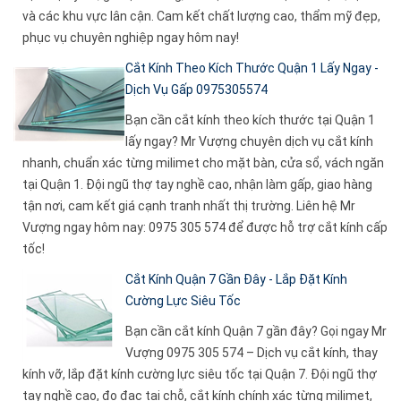
và các khu vực lân cận. Cam kết chất lượng cao, thẩm mỹ đẹp,
phục vụ chuyên nghiệp ngay hôm nay!
Cắt Kính Theo Kích Thước Quận 1 Lấy Ngay -
Dịch Vụ Gấp 0975305574
Bạn cần cắt kính theo kích thước tại Quận 1
lấy ngay? Mr Vượng chuyên dịch vụ cắt kính
nhanh, chuẩn xác từng milimet cho mặt bàn, cửa sổ, vách ngăn
tại Quận 1. Đội ngũ thợ tay nghề cao, nhận làm gấp, giao hàng
tận nơi, cam kết giá cạnh tranh nhất thị trường. Liên hệ Mr
Vượng ngay hôm nay: 0975 305 574 để được hỗ trợ cắt kính cấp
tốc!
Cắt Kính Quận 7 Gần Đây - Lắp Đặt Kính
Cường Lực Siêu Tốc
Bạn cần cắt kính Quận 7 gần đây? Gọi ngay Mr
Vượng 0975 305 574 – Dịch vụ cắt kính, thay
kính vỡ, lắp đặt kính cường lực siêu tốc tại Quận 7. Đội ngũ thợ
tay nghề cao, đo đạc tại chỗ, cắt kính chính xác từng milimet,