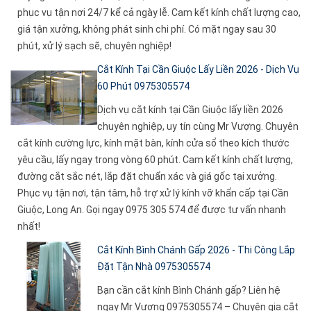
phục vụ tận nơi 24/7 kể cả ngày lễ. Cam kết kính chất lượng cao,
giá tận xưởng, không phát sinh chi phí. Có mặt ngay sau 30
phút, xử lý sạch sẽ, chuyên nghiệp!
Cắt Kính Tại Cần Giuộc Lấy Liền 2026 - Dịch Vụ
60 Phút 0975305574
Dịch vụ cắt kính tại Cần Giuộc lấy liền 2026
chuyên nghiệp, uy tín cùng Mr Vượng. Chuyên
cắt kính cường lực, kính mặt bàn, kính cửa sổ theo kích thước
yêu cầu, lấy ngay trong vòng 60 phút. Cam kết kính chất lượng,
đường cắt sắc nét, lắp đặt chuẩn xác và giá gốc tại xưởng.
Phục vụ tận nơi, tận tâm, hỗ trợ xử lý kính vỡ khẩn cấp tại Cần
Giuộc, Long An. Gọi ngay 0975 305 574 để được tư vấn nhanh
nhất!
Cắt Kính Bình Chánh Gấp 2026 - Thi Công Lắp
Đặt Tận Nhà 0975305574
Bạn cần cắt kính Bình Chánh gấp? Liên hệ
ngay Mr Vượng 0975305574 – Chuyên gia cắt