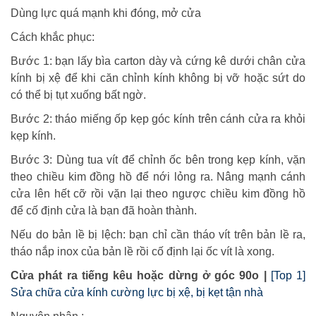
Dùng lực quá mạnh khi đóng, mở cửa
Cách khắc phục:
Bước 1: bạn lấy bìa carton dày và cứng kê dưới chân cửa
kính bị xệ để khi căn chỉnh kính không bị vỡ hoặc sứt do
có thể bị tụt xuống bất ngờ.
Bước 2: tháo miếng ốp kẹp góc kính trên cánh cửa ra khỏi
kẹp kính.
Bước 3: Dùng tua vít để chỉnh ốc bên trong kẹp kính, vặn
theo chiều kim đồng hồ để nới lỏng ra. Nâng mạnh cánh
cửa lên hết cỡ rồi vặn lại theo ngược chiều kim đồng hồ
để cố định cửa là bạn đã hoàn thành.
Nếu do bản lề bị lệch: bạn chỉ cần tháo vít trên bản lề ra,
tháo nắp inox của bản lề rồi cố định lại ốc vít là xong.
Cửa phát ra tiếng kêu hoặc dừng ở góc 90o |
[Top 1]
Sửa chữa cửa kính cường lực bị xệ, bị kẹt tận nhà