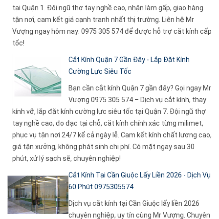
tại Quận 1. Đội ngũ thợ tay nghề cao, nhận làm gấp, giao hàng
tận nơi, cam kết giá cạnh tranh nhất thị trường. Liên hệ Mr
Vượng ngay hôm nay: 0975 305 574 để được hỗ trợ cắt kính cấp
tốc!
Cắt Kính Quận 7 Gần Đây - Lắp Đặt Kính
Cường Lực Siêu Tốc
Bạn cần cắt kính Quận 7 gần đây? Gọi ngay Mr
Vượng 0975 305 574 – Dịch vụ cắt kính, thay
kính vỡ, lắp đặt kính cường lực siêu tốc tại Quận 7. Đội ngũ thợ
tay nghề cao, đo đạc tại chỗ, cắt kính chính xác từng milimet,
phục vụ tận nơi 24/7 kể cả ngày lễ. Cam kết kính chất lượng cao,
giá tận xưởng, không phát sinh chi phí. Có mặt ngay sau 30
phút, xử lý sạch sẽ, chuyên nghiệp!
Cắt Kính Tại Cần Giuộc Lấy Liền 2026 - Dịch Vụ
60 Phút 0975305574
Dịch vụ cắt kính tại Cần Giuộc lấy liền 2026
chuyên nghiệp, uy tín cùng Mr Vượng. Chuyên