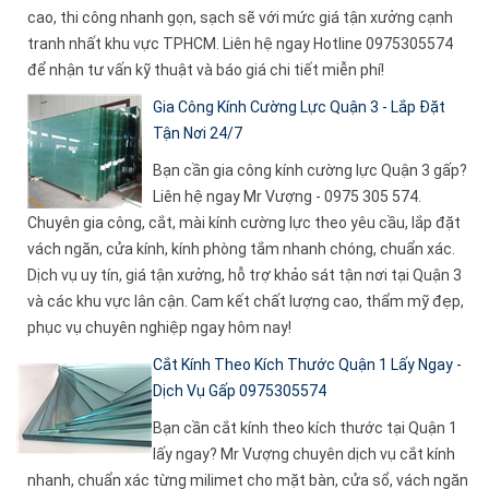
cao, thi công nhanh gọn, sạch sẽ với mức giá tận xưởng cạnh
tranh nhất khu vực TPHCM. Liên hệ ngay Hotline 0975305574
để nhận tư vấn kỹ thuật và báo giá chi tiết miễn phí!
Gia Công Kính Cường Lực Quận 3 - Lắp Đặt
Tận Nơi 24/7
Bạn cần gia công kính cường lực Quận 3 gấp?
Liên hệ ngay Mr Vượng - 0975 305 574.
Chuyên gia công, cắt, mài kính cường lực theo yêu cầu, lắp đặt
vách ngăn, cửa kính, kính phòng tắm nhanh chóng, chuẩn xác.
Dịch vụ uy tín, giá tận xưởng, hỗ trợ khảo sát tận nơi tại Quận 3
và các khu vực lân cận. Cam kết chất lượng cao, thẩm mỹ đẹp,
phục vụ chuyên nghiệp ngay hôm nay!
Cắt Kính Theo Kích Thước Quận 1 Lấy Ngay -
Dịch Vụ Gấp 0975305574
Bạn cần cắt kính theo kích thước tại Quận 1
lấy ngay? Mr Vượng chuyên dịch vụ cắt kính
nhanh, chuẩn xác từng milimet cho mặt bàn, cửa sổ, vách ngăn