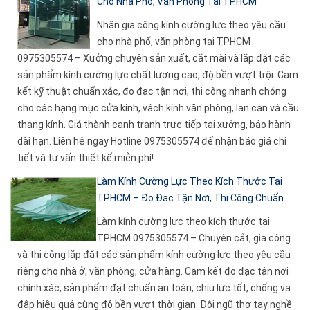
Cho Nhà Phố, Văn Phòng Tại TPHCM
Nhận gia công kính cường lực theo yêu cầu
cho nhà phố, văn phòng tại TPHCM
0975305574 – Xưởng chuyên sản xuất, cắt mài và lắp đặt các
sản phẩm kính cường lực chất lượng cao, độ bền vượt trội. Cam
kết kỹ thuật chuẩn xác, đo đạc tận nơi, thi công nhanh chóng
cho các hạng mục cửa kính, vách kính văn phòng, lan can và cầu
thang kính. Giá thành cạnh tranh trực tiếp tại xưởng, bảo hành
dài hạn. Liên hệ ngay Hotline 0975305574 để nhận báo giá chi
tiết và tư vấn thiết kế miễn phí!
Làm Kính Cường Lực Theo Kích Thước Tại
TPHCM – Đo Đạc Tận Nơi, Thi Công Chuẩn
Làm kính cường lực theo kích thước tại
TPHCM 0975305574 – Chuyên cắt, gia công
và thi công lắp đặt các sản phẩm kính cường lực theo yêu cầu
riêng cho nhà ở, văn phòng, cửa hàng. Cam kết đo đạc tận nơi
chính xác, sản phẩm đạt chuẩn an toàn, chịu lực tốt, chống va
đập hiệu quả cùng độ bền vượt thời gian. Đội ngũ thợ tay nghề