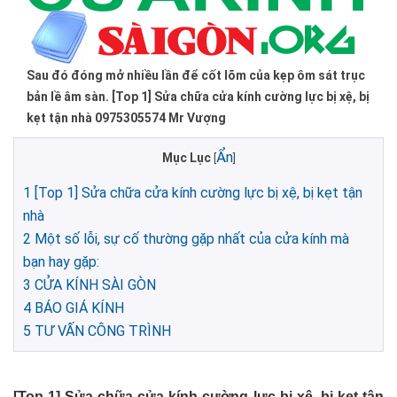
Sau đó đóng mở nhiều lần để cốt lõm của kẹp ôm sát trục
bản lề âm sàn. [Top 1] Sửa chữa cửa kính cường lực bị xệ, bị
kẹt tận nhà 0975305574 Mr Vượng
Ẩn
Mục Lục
[
]
1
[Top 1] Sửa chữa cửa kính cường lực bị xệ, bị kẹt tận
nhà
2
Một số lỗi, sự cố thường gặp nhất của cửa kính mà
bạn hay gặp:
3
CỬA KÍNH SÀI GÒN
4
BÁO GIÁ KÍNH
5
TƯ VẤN CÔNG TRÌNH
[Top 1] Sửa chữa cửa kính cường lực bị xệ, bị kẹt tận