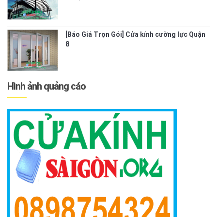
[Báo Giá Trọn Gói] Cửa kính cường lực Quận
8
Hình ảnh quảng cáo