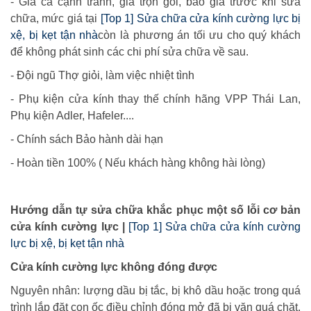
- Giá cả cạnh tranh, giá trọn gói, báo giá trước khi sửa
chữa, mức giá tại
[Top 1] Sửa chữa cửa kính cường lực bị
xệ, bị kẹt tận nhà
còn là phương án tối ưu cho quý khách
để không phát sinh các chi phí sửa chữa về sau.
- Đội ngũ Thợ giỏi, làm việc nhiệt tình
- Phụ kiện cửa kính thay thế chính hãng VPP Thái Lan,
Phụ kiện Adler, Hafeler....
- Chính sách Bảo hành dài hạn
- Hoàn tiền 100% ( Nếu khách hàng không hài lòng)
Hướng dẫn tự sửa chữa khắc phục một số lỗi cơ bản
cửa kính cường lực |
[Top 1] Sửa chữa cửa kính cường
lực bị xệ, bị kẹt tận nhà
Cửa kính cường lực không đóng được
Nguyên nhân: lượng dầu bị tắc, bị khô dầu hoặc trong quá
trình lắp đặt con ốc điều chỉnh đóng mở đã bị vặn quá chặt.