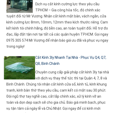
Dịch vụ cắt kính cường lực theo yêu cầu
TPHCM – Gia công hỏa tốc, độ chính xác
tuyệt đối từ Mr Vượng. Nhận cắt kính mặt bàn, vách ngăn, cửa
kính cường lực 8mm, 10mm, 12mm theo kích thước riêng. Cam
kết kính tôi chính hãng, độ bền cao, an toàn tuyệt đối. Hỗ trợ đo
đạc, lắp đặt tận nơi tại tất cả các quận huyện TP.HCM. Gọi ngay
0975 305 574 Mr Vượng để nhận báo giá ưu đãi và phục vụ ngay
trong ngày!
Cắt Kính 3ly Nhanh Tại Nhà - Phục Vụ Q4, Q7,
Q8, Bình Chánh
Chuyên cung cấp giải pháp cắt kính 3ly tại nhà
với dịch vụ thay thế tức thì tại Quận 4, 7, 8 và
Bình Chánh. Chúng tôi nhận cắt kính cửa sổ, kính tủ, kính khung
tranh, kính bàn thờ theo yêu cầu, cam kết có mặt sau 30 phút.
Đội ngũ thợ tay nghề cao, cắt lắp chính xác, xử lý kính vỡ an
toàn và dọn dẹp sạch sẽ cho gia chủ. Báo giá minh bạch, phục
vụ tận tâm cả ngày lễ và Chủ Nhật. Gọi ngay để có kính mới