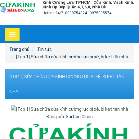
Kính Cường Lực TPHCM | Cửa Kính, Vách Kính,
Kính Ốp Bếp Quận 4,7,6,8, Nhà Bè
Hotline 24/7:
0898754324
-
0975305574
Toggle
navigation
Trang chủ
Tin tức
[Top 1] Sửa chữa cửa kính cường lực bị xệ, bị kẹt tận nhà
[TOP 1] SỬA CHỮA CỬA KÍNH CƯỜNG LỰC BỊ XỆ, BỊ KẸT TẬN
NHÀ
Đăng bởi:
Sài Gòn Glass