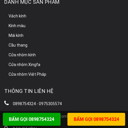
DANH MỤC SẢN PHẨM
Vách kính
Kính màu
Mái kính
Cầu thang
Cửa nhôm kính
Cửa nhôm Xingfa
Cửa nhôm Việt Pháp
THÔNG TIN LIÊN HỆ
0898754324 - 0975305574
hoangvuongnd86@gmail.com
BẤM GỌI 0898754324
BẤM GỌI 0898754324