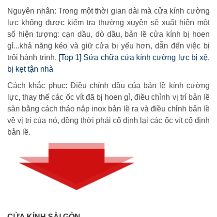
Nguyên nhân: Trong một thời gian dài mà cửa kính cường
lực không được kiểm tra thường xuyên sẽ xuất hiện một
số hiện tượng: cạn dầu, dò dầu, bản lề cửa kính bị hoen
gỉ...khả năng kéo và giữ cửa bị yếu hơn, dẫn đến việc bị
trôi hành trình.
[Top 1] Sửa chữa cửa kính cường lực bị xệ,
bị kẹt tận nhà
Cách khắc phục: Điều chỉnh dầu của bản lề kính cường
lực, thay thế các ốc vít đã bị hoen gỉ, điều chỉnh vị trí bản lề
sàn bằng cách tháo nắp inox bản lề ra và điều chỉnh bản lề
về vị trí của nó, đồng thời phải cố định lại các ốc vít cố định
bản lề.
CỬA KÍNH SÀI GÒN