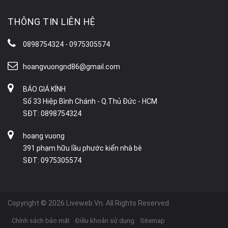
THÔNG TIN LIÊN HỆ
0898754324 - 0975305574
hoangvuongnd86@gmail.com
BÁO GIÁ KÍNH
Số 33 Hiệp Bình Chánh - Q.Thủ Đức - HCM
SĐT: 0898754324
hoang vuong
391 phạm hữu lầu phước kiển nhà bè
SĐT: 0975305574
Copyright © 2026 Liveweb.Vn. All Rights Reserved.
Chính sách bảo mật
Điều khoản sử dụng
Sitemap