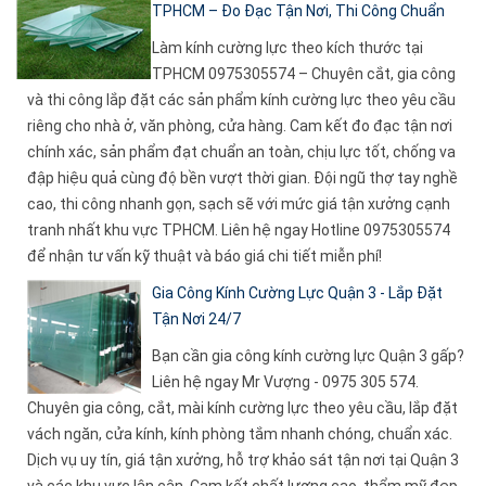
TPHCM – Đo Đạc Tận Nơi, Thi Công Chuẩn
Làm kính cường lực theo kích thước tại
TPHCM 0975305574 – Chuyên cắt, gia công
và thi công lắp đặt các sản phẩm kính cường lực theo yêu cầu
riêng cho nhà ở, văn phòng, cửa hàng. Cam kết đo đạc tận nơi
chính xác, sản phẩm đạt chuẩn an toàn, chịu lực tốt, chống va
đập hiệu quả cùng độ bền vượt thời gian. Đội ngũ thợ tay nghề
cao, thi công nhanh gọn, sạch sẽ với mức giá tận xưởng cạnh
tranh nhất khu vực TPHCM. Liên hệ ngay Hotline 0975305574
để nhận tư vấn kỹ thuật và báo giá chi tiết miễn phí!
Gia Công Kính Cường Lực Quận 3 - Lắp Đặt
Tận Nơi 24/7
Bạn cần gia công kính cường lực Quận 3 gấp?
Liên hệ ngay Mr Vượng - 0975 305 574.
Chuyên gia công, cắt, mài kính cường lực theo yêu cầu, lắp đặt
vách ngăn, cửa kính, kính phòng tắm nhanh chóng, chuẩn xác.
Dịch vụ uy tín, giá tận xưởng, hỗ trợ khảo sát tận nơi tại Quận 3