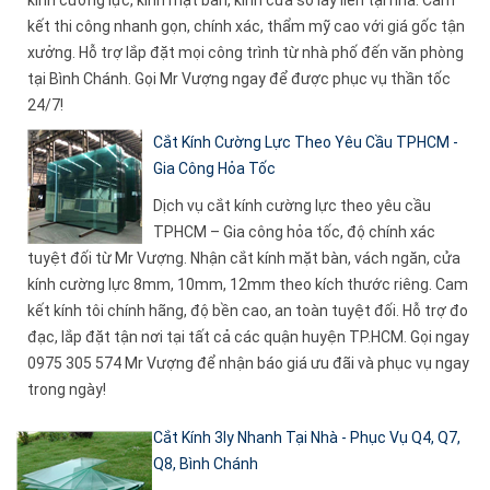
kính cường lực, kính mặt bàn, kính cửa sổ lấy liền tại nhà. Cam
kết thi công nhanh gọn, chính xác, thẩm mỹ cao với giá gốc tận
xưởng. Hỗ trợ lắp đặt mọi công trình từ nhà phố đến văn phòng
tại Bình Chánh. Gọi Mr Vượng ngay để được phục vụ thần tốc
24/7!
Cắt Kính Cường Lực Theo Yêu Cầu TPHCM -
Gia Công Hỏa Tốc
Dịch vụ cắt kính cường lực theo yêu cầu
TPHCM – Gia công hỏa tốc, độ chính xác
tuyệt đối từ Mr Vượng. Nhận cắt kính mặt bàn, vách ngăn, cửa
kính cường lực 8mm, 10mm, 12mm theo kích thước riêng. Cam
kết kính tôi chính hãng, độ bền cao, an toàn tuyệt đối. Hỗ trợ đo
đạc, lắp đặt tận nơi tại tất cả các quận huyện TP.HCM. Gọi ngay
0975 305 574 Mr Vượng để nhận báo giá ưu đãi và phục vụ ngay
trong ngày!
Cắt Kính 3ly Nhanh Tại Nhà - Phục Vụ Q4, Q7,
Q8, Bình Chánh