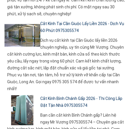
phục vụ tận nơi 24/7 kể cả ngày lễ. Cam kết kính chất lượng cao,
giá tận xưởng, không phát sinh chi phí. Có mặt ngay sau 30
phút, xử lý sạch sẽ, chuyên nghiệp!
Cắt Kính Tại Cần Giuộc Lấy Liền 2026 - Dịch Vụ
60 Phút 0975305574
Dịch vụ cắt kính tại Cần Giuộc lấy liền 2026
chuyên nghiệp, uy tín cùng Mr Vượng. Chuyên
cắt kính cường lực, kính mặt bàn, kính cửa sổ theo kích thước
yêu cầu, lấy ngay trong vòng 60 phút. Cam kết kính chất lượng,
đường cắt sắc nét, lắp đặt chuẩn xác và giá gốc tại xưởng.
Phục vụ tận nơi, tận tâm, hỗ trợ xử lý kính vỡ khẩn cấp tại Cần
Giuộc, Long An. Gọi ngay 0975 305 574 để được tư vấn nhanh
nhất!
Cắt Kính Bình Chánh Gấp 2026 - Thi Công Lắp
Đặt Tận Nhà 0975305574
Bạn cần cắt kính Bình Chánh gấp? Liên hệ
ngay Mr Vượng 0975305574 – Chuyên gia cắt