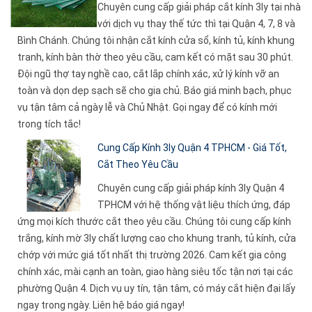
Chuyên cung cấp giải pháp cắt kính 3ly tại nhà
với dịch vụ thay thế tức thì tại Quận 4, 7, 8 và
Bình Chánh. Chúng tôi nhận cắt kính cửa sổ, kính tủ, kính khung
tranh, kính bàn thờ theo yêu cầu, cam kết có mặt sau 30 phút.
Đội ngũ thợ tay nghề cao, cắt lắp chính xác, xử lý kính vỡ an
toàn và dọn dẹp sạch sẽ cho gia chủ. Báo giá minh bạch, phục
vụ tận tâm cả ngày lễ và Chủ Nhật. Gọi ngay để có kính mới
trong tích tắc!
Cung Cấp Kính 3ly Quận 4 TPHCM - Giá Tốt,
Cắt Theo Yêu Cầu
Chuyên cung cấp giải pháp kính 3ly Quận 4
TPHCM với hệ thống vật liệu thích ứng, đáp
ứng mọi kích thước cắt theo yêu cầu. Chúng tôi cung cấp kính
trắng, kính mờ 3ly chất lượng cao cho khung tranh, tủ kính, cửa
chớp với mức giá tốt nhất thị trường 2026. Cam kết gia công
chính xác, mài cạnh an toàn, giao hàng siêu tốc tận nơi tại các
phường Quận 4. Dịch vụ uy tín, tận tâm, có máy cắt hiện đại lấy
ngay trong ngày. Liên hệ báo giá ngay!