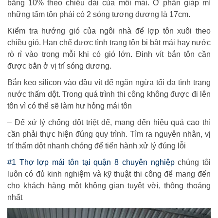
bằng 10% theo chiều dài của mỗi mái. Ở phần giáp mí
những tấm tôn phải có 2 sóng tương đương là 17cm.
Kiểm tra hướng gió của ngôi nhà để lợp tôn xuôi theo
chiều gió. Hạn chế được tình trạng tôn bị bật mái hay nước
rò rỉ vào trong mỗi khi có gió lớn. Đinh vít bắn tôn cần
được bắn ở vị trí sóng dương.
Bắn keo silicon vào đầu vít để ngăn ngừa tối đa tình trạng
nước thấm dột. Trong quá trình thi công không được đi lên
tôn vì có thể sẽ làm hư hỏng mái tôn
– Để xử lý chống dột triệt để, mang đến hiệu quả cao thì
cần phải thực hiện đúng quy trình. Tìm ra nguyên nhân, vị
trí thấm dột nhanh chóng để tiến hành xử lý đúng lỗi
#1 Thợ lợp mái tôn tại quận 8 chuyên nghiệp
chúng tôi
luôn có đủ kinh nghiệm và kỹ thuật thi công để mang đến
cho khách hàng một không gian tuyệt vời, thông thoáng
nhất