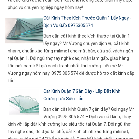
và các khu vực lân cận. Cam kết chất lượng cao, thẩm mỹ đẹp,
phục vụ chuyên nghiệp ngay hôm nay!
Cắt Kính Theo Kích Thước Quận 1 Lấy Ngay -
Dịch Vụ Gấp 0975305574
Bạn cần cắt kính theo kích thước tại Quận 1
lấy ngay? Mr Vượng chuyên dịch vụ cắt kính
nhanh, chuẩn xác từng milimet cho mặt bàn, cửa sổ, vách ngăn
tại Quận 1. Đội ngũ thợ tay nghề cao, nhận làm gấp, giao hàng
tận nơi, cam kết giá cạnh tranh nhất thị trường. Liên hệ Mr
Vượng ngay hôm nay: 0975 305 574 để được hỗ trợ cắt kính cấp
tốc!
Cắt Kính Quận 7 Gần Đây - Lắp Đặt Kính
Cường Lực Siêu Tốc
Bạn cần cắt kính Quận 7 gần đây? Gọi ngay Mr
Vượng 0975 305 574 – Dịch vụ cắt kính, thay
kính vỡ, lắp đặt kính cường lực siêu tốc tại Quận 7. Đội ngũ thợ
tay nghề cao, đo đạc tại chỗ, cắt kính chính xác từng milimet,