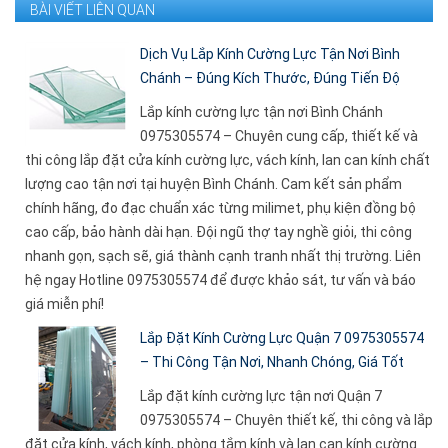
BÀI VIẾT LIÊN QUAN
Dịch Vụ Lắp Kính Cường Lực Tận Nơi Bình
Chánh – Đúng Kích Thước, Đúng Tiến Độ
Lắp kính cường lực tận nơi Bình Chánh
0975305574 – Chuyên cung cấp, thiết kế và
thi công lắp đặt cửa kính cường lực, vách kính, lan can kính chất
lượng cao tận nơi tại huyện Bình Chánh. Cam kết sản phẩm
chính hãng, đo đạc chuẩn xác từng milimet, phụ kiện đồng bộ
cao cấp, bảo hành dài hạn. Đội ngũ thợ tay nghề giỏi, thi công
nhanh gọn, sạch sẽ, giá thành cạnh tranh nhất thị trường. Liên
hệ ngay Hotline 0975305574 để được khảo sát, tư vấn và báo
giá miễn phí!
Lắp Đặt Kính Cường Lực Quận 7 0975305574
– Thi Công Tận Nơi, Nhanh Chóng, Giá Tốt
Lắp đặt kính cường lực tận nơi Quận 7
0975305574 – Chuyên thiết kế, thi công và lắp
đặt cửa kính, vách kính, phòng tắm kính và lan can kính cường