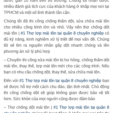
được gần 10 năm trên thị trường. Chúng tôi nhận được
nhiều đánh giá tích cực của khách hàng ở khắp mọi nơi tại
TPHCM và một số tỉnh thành lân cận.
Chúng tôi đã thi công chống thấm dột, sửa chữa mái tôn
cho nhiều công trình lớn và nhỏ. Vậy nên thợ chống dột
mái tôn |
#1 Thợ lợp mái tôn tại quận 8 chuyên nghiệp
có
đủ kỹ năng, kinh nghiệm xử lý triệt để mọi vấn đề. Chúng
tôi sẽ tìm ra nguyên nhân gây dột nhanh chóng và lên
phương án xử lý phù hợp
– Chuyên thi công sửa mái tôn bị hư hỏng, chống thấm dột
mái tôn, thay thế, lợp mái tôn mới cho các công trình. Nếu
bạn có nhu cầu chống dột, thay thế, sửa chữa mái tôn.
Đến với
#1 Thợ lợp mái tôn tại quận 8 chuyên nghiệp
bạn
sẽ được hỗ trợ một cách chu đáo, tận tình nhất. Chủ động
thi công chống dột sẽ giúp không gian được bảo vệ tốt
hơn. Sức khỏe của mọi người cũng được đảm bảo
– Thợ chống dột mái tôn |
#1 Thợ lợp mái tôn tại quận 8