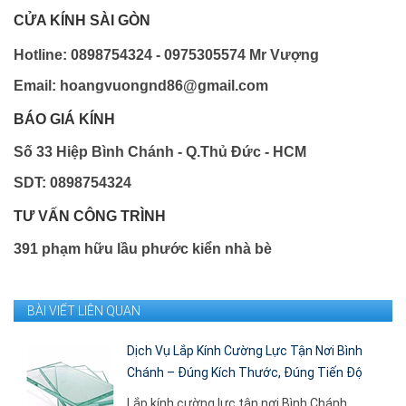
CỬA KÍNH SÀI GÒN
Hotline: 0898754324 - 0975305574 Mr Vượng
Email: hoangvuongnd86@gmail.com
BÁO GIÁ KÍNH
Số 33 Hiệp Bình Chánh - Q.Thủ Đức - HCM
SDT: 0898754324
TƯ VẤN CÔNG TRÌNH
391 phạm hữu lầu phước kiển nhà bè
BÀI VIẾT LIÊN QUAN
Dịch Vụ Lắp Kính Cường Lực Tận Nơi Bình
Chánh – Đúng Kích Thước, Đúng Tiến Độ
Lắp kính cường lực tận nơi Bình Chánh