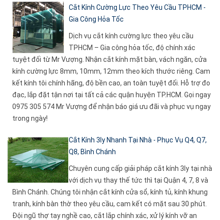
Cắt Kính Cường Lực Theo Yêu Cầu TPHCM -
Gia Công Hỏa Tốc
Dịch vụ cắt kính cường lực theo yêu cầu
TPHCM – Gia công hỏa tốc, độ chính xác
tuyệt đối từ Mr Vượng. Nhận cắt kính mặt bàn, vách ngăn, cửa
kính cường lực 8mm, 10mm, 12mm theo kích thước riêng. Cam
kết kính tôi chính hãng, độ bền cao, an toàn tuyệt đối. Hỗ trợ đo
đạc, lắp đặt tận nơi tại tất cả các quận huyện TP.HCM. Gọi ngay
0975 305 574 Mr Vượng để nhận báo giá ưu đãi và phục vụ ngay
trong ngày!
Cắt Kính 3ly Nhanh Tại Nhà - Phục Vụ Q4, Q7,
Q8, Bình Chánh
Chuyên cung cấp giải pháp cắt kính 3ly tại nhà
với dịch vụ thay thế tức thì tại Quận 4, 7, 8 và
Bình Chánh. Chúng tôi nhận cắt kính cửa sổ, kính tủ, kính khung
tranh, kính bàn thờ theo yêu cầu, cam kết có mặt sau 30 phút.
Đội ngũ thợ tay nghề cao, cắt lắp chính xác, xử lý kính vỡ an