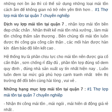
những nơi ồn ào thì có thể sử dụng những loại mái tôn
cách âm để không gian nó trở nên yên tĩnh hơn .
#1 Thợ
lợp mái tôn tại quận 7 chuyên nghiệp
Dịch vụ lợp mái tôn tại quận 7
, nhận lợp mái tôn bền
đẹp chắc chắn . Nhận thiết kế mái tôn nhà xưởng , làm mái
tôn chống thấm sân thượng . Bên chúng tôi mái tôn luôn
được thi công gia công cẩn thận , các mối hàn được hàn
kín đảm bảo độ liên kết cao .
Hệ thống trụ là phần chịu lực cho mái tôn nên được gia cố
cẩn thận , sơn chống rỉ đầy đủ , phần tôn lợp đúng số dem
quy định , đúng nhà sản xuất uy tín nhất hiện nay . Luôn
luôn đem lại mức giá phù hợp cạnh tranh nhất trên thị
trường để đôi bên cùng hài lòng , vui vẻ .
Những hạng mục lợp mái tôn tại quận 7 :
#1 Thợ lợp
mái tôn tại quận 7 chuyên nghiệp
- Nhận thi công mái tôn , mái ngói , mái hiên di động giá rẻ
nhất .