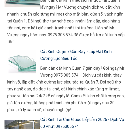
Bạn cần cắt kính theo kích thước tại Quận 1
lấy ngay? Mr Vượng chuyên dịch vụ cắt kính
nhanh, chuẩn xác từng milimet cho mặt bàn, cửa sổ, vách ngăn
tại Quận 1. Đội ngũ thợ tay nghề cao, nhận làm gấp, giao hàng
tận nơi, cam kết giá cạnh tranh nhất thị trường. Liên hệ Mr
Vượng ngay hôm nay: 0975 305 574 để được hỗ trợ cắt kính cấp
tốc!
Cắt Kính Quận 7 Gần Đây - Lắp Đặt Kính
Cường Lực Siêu Tốc
Bạn cần cắt kính Quận 7 gần đây? Gọi ngay Mr
Vượng 0975 305 574 – Dịch vụ cắt kính, thay
kính vỡ, lắp đặt kính cường lực siêu tốc tại Quận 7. Đội ngũ thợ
tay nghề cao, đo đạc tại chỗ, cắt kính chính xác từng milimet,
phục vụ tận nơi 24/7 kể cả ngày lễ. Cam kết kính chất lượng cao,
giá tận xưởng, không phát sinh chi phí. Có mặt ngay sau 30
phút, xử lý sạch sẽ, chuyên nghiệp!
Cắt Kính Tại Cần Giuộc Lấy Liền 2026 - Dịch Vụ
60 Phút 0975305574