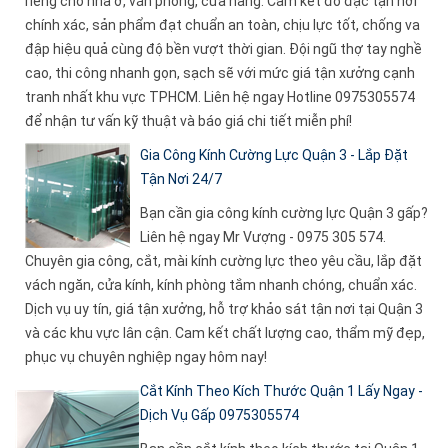
riêng cho nhà ở, văn phòng, cửa hàng. Cam kết đo đạc tận nơi
chính xác, sản phẩm đạt chuẩn an toàn, chịu lực tốt, chống va
đập hiệu quả cùng độ bền vượt thời gian. Đội ngũ thợ tay nghề
cao, thi công nhanh gọn, sạch sẽ với mức giá tận xưởng cạnh
tranh nhất khu vực TPHCM. Liên hệ ngay Hotline 0975305574
để nhận tư vấn kỹ thuật và báo giá chi tiết miễn phí!
Gia Công Kính Cường Lực Quận 3 - Lắp Đặt
Tận Nơi 24/7
Bạn cần gia công kính cường lực Quận 3 gấp?
Liên hệ ngay Mr Vượng - 0975 305 574.
Chuyên gia công, cắt, mài kính cường lực theo yêu cầu, lắp đặt
vách ngăn, cửa kính, kính phòng tắm nhanh chóng, chuẩn xác.
Dịch vụ uy tín, giá tận xưởng, hỗ trợ khảo sát tận nơi tại Quận 3
và các khu vực lân cận. Cam kết chất lượng cao, thẩm mỹ đẹp,
phục vụ chuyên nghiệp ngay hôm nay!
Cắt Kính Theo Kích Thước Quận 1 Lấy Ngay -
Dịch Vụ Gấp 0975305574