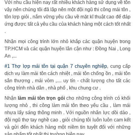
Với nhu cầu hiện nay rất nhiều khách hàng sử dụng về tôn
vậy nên chúng tôi đã lập nên một đội ngũ thi công mái tôn ,
tôn lợp giỏi , nắm vững yêu cầu về mặt kĩ thuật cao để đáp
ứng được tất cả yêu cầu của khách hàng một cách tốt nhất
.
Nhận mọi công trình lớn nhỏ khắp các quận huyện trong
TP.HCM và các quận huyện lân cận như : Đồng Nai , Long
An ,...
#1 Thợ lợp mái tôn tại quận 7 chuyên nghiệp
, cung cấp
dịch vụ làm mái tôn cách nhiệt , mái tôn chống ồn , mái tôn
sân thượng , mái vòm ,.... uy tín - chất lượng cho tất các
công trình nhà dân , nhà phố , khu chung cư .
Nhận
làm mái tôn trọn gói
cho những công trình có khối
lượng nhỏ , thi công làm mái tôn theo yêu cầu , làm mái
nhựa lấy sáng thông minh . Với nguồn nhân lực dồi dào ,
đội ngũ thợ tay nghề cao , giỏi chúng tôi luôn luôn cam kết
và gửi đến khách hàng một niềm tin tuyệt đối với những
sản phẩm tốt nhất thị trường hiện nay .