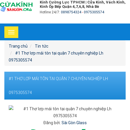
Kính Cường Lực TPHCM | Cửa Kính, Vách Kính,
Kính Ốp Bếp Quận 4,7,6,8, Nhà Bè
Hotline 24/7:
0898754324
-
0975305574
Toggle
navigation
Trang chủ
Tin tức
#1 Thợ lợp mái tôn tại quận 7 chuyên nghiệp Lh
0975305574
#1 THỢ LỢP MÁI TÔN TẠI QUẬN 7 CHUYÊN NGHIỆP LH
0975305574
Đăng bởi:
Sài Gòn Glass