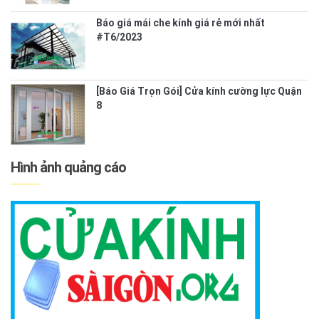
Báo giá mái che kính giá rẻ mới nhất
#T6/2023
[Báo Giá Trọn Gói] Cửa kính cường lực Quận
8
Hình ảnh quảng cáo