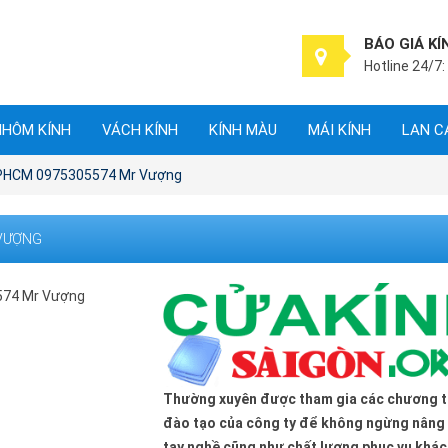
BÁO GIÁ KÍ
Hotline 24/7:
NHÔM KÍNH
VÁCH KÍNH
KÍNH MÀU
MÁI KÍNH
LAN C
TPHCM 0975305574 Mr Vượng
 VƯỢNG
Thường xuyên được tham gia các chương t
đào tạo của công ty để không ngừng nâng
tay nghề cũng như chất lượng phục vụ khá