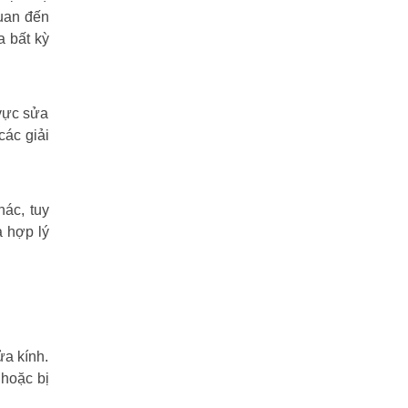
quan đến
a bất kỳ
vực sửa
các giải
ác, tuy
ả hợp lý
ửa kính.
 hoặc bị