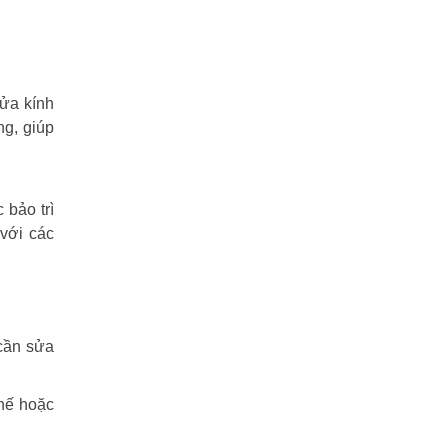
cửa kính
ng, giúp
 bảo trì
 với các
 cần sửa
thế hoặc