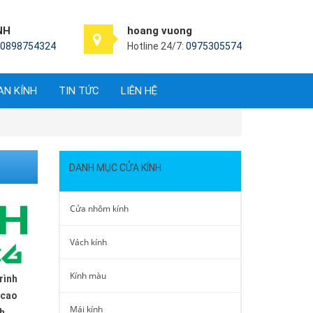
NH
hoang vuong
0898754324
Hotline 24/7:
0975305574
AN KÍNH
TIN TỨC
LIÊN HỆ
DANH MỤC CỬA KÍNH
Cửa nhôm kính
Vách kính
Kính màu
rình
 cao
Mái kính
ch