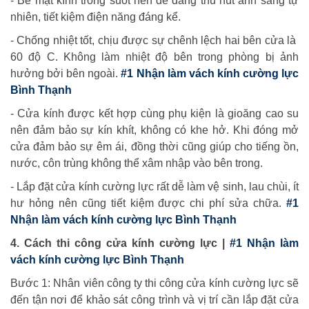
- Bề mặt kính trong suốt nên dễ dàng thu hút ánh sáng tự
nhiên, tiết kiệm điện năng đáng kể.
- Chống nhiệt tốt, chịu được sự chênh lệch hai bên cửa là
60 độ C. Không làm nhiệt độ bên trong phòng bị ảnh
hưởng bởi bên ngoài.
#1 Nhận làm vách kính cường lực
Bình Thạnh
- Cửa kính được kết hợp cùng phụ kiện là gioăng cao su
nên đảm bảo sự kín khít, không có khe hở. Khi đóng mở
cửa đảm bảo sự êm ái, đồng thời cũng giúp cho tiếng ồn,
nước, côn trùng không thể xâm nhập vào bên trong.
- Lắp đặt cửa kính cường lực rất dễ làm vệ sinh, lau chùi, ít
hư hỏng nên cũng tiết kiệm được chi phí sửa chữa.
#1
Nhận làm vách kính cường lực Bình Thạnh
4. Cách thi công cửa kính cường lực |
#1 Nhận làm
vách kính cường lực Bình Thạnh
Bước 1: Nhân viên công ty thi công cửa kính cường lực sẽ
đến tận nơi để khảo sát công trình và vị trí cần lắp đặt cửa