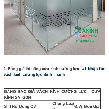
1. Bảng giá thi công cửa kính cường lực |
#1 Nhận làm
vách kính cường lực Bình Thạnh
BẢNG BÁO GIÁ VÁCH KÍNH CƯỜNG LỰC - CỬA
KÍNH SÀI GÒN
Chủng Loại
STT
Nội Dung CV
Đ/Vị
Đơn Giá