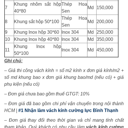
Khung nhôm sắt hộp
Thép Hoa
7
Md
150,000
40*80
Sen
Thép Hoa
8
Khung sắt hộp 50*100
Md
200,000
Sen
9
Khung Inox hộp 30*60
Inox 304
Md
250,000
10
Khung Inox hộp 40*80
Inox 304
Md
350,000
Khung Inox hộp
11
Inox 304
Md
450,000
50*100
Ghi chú:
– Giá thi công vách kính = số m2 kính x đơn giá kính/m2 +
số md khung bao x đơn giá khung bao/md (nếu có) + giá
phụ kiện (nếu có)
– Đơn giá chưa bao gồm thuế GTGT: 10%
– Đơn giá đã bao gồm chi phí vận chuyển trong nội thành
HCM |
#1 Nhận làm vách kính cường lực Bình Thạnh
–
Đơn giá thay đổi theo thời gian và chỉ mang tính chất
tham khảo. Quý khách có nhu cầu làm
vách kính cường