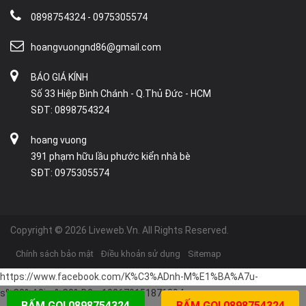
0898754324 - 0975305574
hoangvuongnd86@gmail.com
BÁO GIÁ KÍNH
Số 33 Hiệp Bình Chánh - Q.Thủ Đức - HCM
SĐT: 0898754324
hoang vuong
391 phạm hữu lầu phước kiển nhà bè
SĐT: 0975305574
Copyright © 2026 Liveweb.Vn. All Rights Reserved.
Chính sách bảo mật
Điều khoản sử dụng
Sitemap
https://www.facebook.com/K%C3%ADnh-M%E1%BA%A7u-
s%C3%A0i-g%C3%B2n-102679151871294
BẤM GỌI 0898754324
BẤM GỌI 0898754324