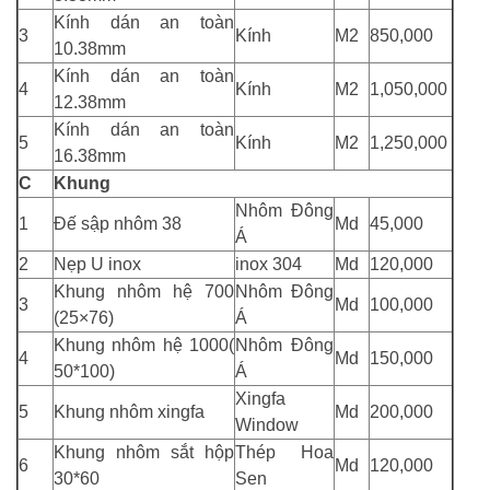
Kính dán an toàn
3
Kính
M2
850,000
10.38mm
Kính dán an toàn
4
Kính
M2
1,050,000
12.38mm
Kính dán an toàn
5
Kính
M2
1,250,000
16.38mm
C
Khung
Nhôm Đông
1
Đế sập nhôm 38
Md
45,000
Á
2
Nẹp U inox
inox 304
Md
120,000
Khung nhôm hệ 700
Nhôm Đông
3
Md
100,000
(25×76)
Á
Khung nhôm hệ 1000(
Nhôm Đông
4
Md
150,000
50*100)
Á
Xingfa
5
Khung nhôm xingfa
Md
200,000
Window
Khung nhôm sắt hộp
Thép Hoa
6
Md
120,000
30*60
Sen