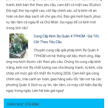
tranh, kính bàn thờ theo yêu cầu, cam kết có mặt sau 30 phút.
Đội ngũ thợ tay nghề cao, cắt lắp chính xác, xử lý kính vỡ an
toàn và dọn dẹp sạch sẽ cho gia chủ. Báo giá minh bạch, phục
vụ tận tâm cả ngày lễ và Chủ Nhật. Gọi ngay để có kính mới
trong tích tắc!
Cung Cấp Kính 3ly Quận 4 TPHCM - Giá Tốt,
Cắt Theo Yêu Cầu
Chuyên cung cấp giải pháp kính 3ly Quận 4
TPHCM với hệ thống vật liệu thích ứng, đáp
ứng mọi kích thước cắt theo yêu cầu. Chúng tôi cung cấp kính
trắng, kính mờ 3ly chất lượng cao cho khung tranh, tủ kính, cửa
chớp với mức giá tốt nhất thị trường 2026. Cam kết gia công
chính xác, mài cạnh an toàn, giao hàng siêu tốc tận nơi tại các
phường Quận 4. Dịch vụ uy tín, tận tâm, có máy cắt hiện đại lấy
ngay trong ngày. Liên hệ báo giá ngay!
DANH MỤC CỬA KÍNH