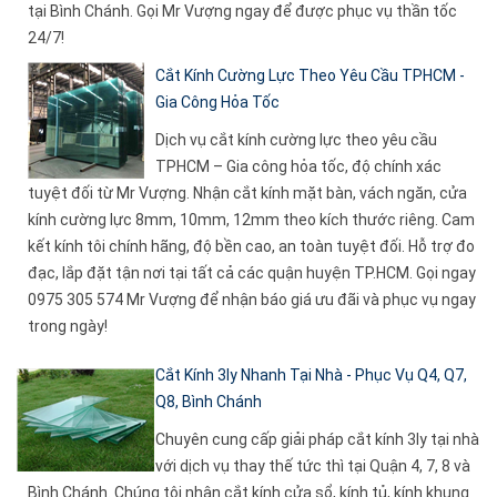
tại Bình Chánh. Gọi Mr Vượng ngay để được phục vụ thần tốc
24/7!
Cắt Kính Cường Lực Theo Yêu Cầu TPHCM -
Gia Công Hỏa Tốc
Dịch vụ cắt kính cường lực theo yêu cầu
TPHCM – Gia công hỏa tốc, độ chính xác
tuyệt đối từ Mr Vượng. Nhận cắt kính mặt bàn, vách ngăn, cửa
kính cường lực 8mm, 10mm, 12mm theo kích thước riêng. Cam
kết kính tôi chính hãng, độ bền cao, an toàn tuyệt đối. Hỗ trợ đo
đạc, lắp đặt tận nơi tại tất cả các quận huyện TP.HCM. Gọi ngay
0975 305 574 Mr Vượng để nhận báo giá ưu đãi và phục vụ ngay
trong ngày!
Cắt Kính 3ly Nhanh Tại Nhà - Phục Vụ Q4, Q7,
Q8, Bình Chánh
Chuyên cung cấp giải pháp cắt kính 3ly tại nhà
với dịch vụ thay thế tức thì tại Quận 4, 7, 8 và
Bình Chánh. Chúng tôi nhận cắt kính cửa sổ, kính tủ, kính khung