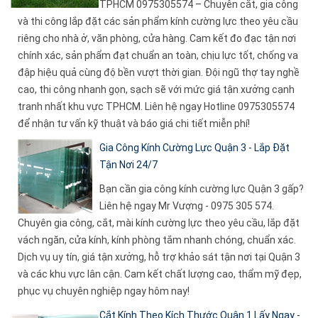
TPHCM 0975305574 – Chuyên cắt, gia công
và thi công lắp đặt các sản phẩm kính cường lực theo yêu cầu
riêng cho nhà ở, văn phòng, cửa hàng. Cam kết đo đạc tận nơi
chính xác, sản phẩm đạt chuẩn an toàn, chịu lực tốt, chống va
đập hiệu quả cùng độ bền vượt thời gian. Đội ngũ thợ tay nghề
cao, thi công nhanh gọn, sạch sẽ với mức giá tận xưởng cạnh
tranh nhất khu vực TPHCM. Liên hệ ngay Hotline 0975305574
để nhận tư vấn kỹ thuật và báo giá chi tiết miễn phí!
Gia Công Kính Cường Lực Quận 3 - Lắp Đặt
Tận Nơi 24/7
Bạn cần gia công kính cường lực Quận 3 gấp?
Liên hệ ngay Mr Vượng - 0975 305 574.
Chuyên gia công, cắt, mài kính cường lực theo yêu cầu, lắp đặt
vách ngăn, cửa kính, kính phòng tắm nhanh chóng, chuẩn xác.
Dịch vụ uy tín, giá tận xưởng, hỗ trợ khảo sát tận nơi tại Quận 3
và các khu vực lân cận. Cam kết chất lượng cao, thẩm mỹ đẹp,
phục vụ chuyên nghiệp ngay hôm nay!
Cắt Kính Theo Kích Thước Quận 1 Lấy Ngay -