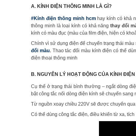
A. KÍNH ĐIỆN THÔNG MINH LÀ GÌ?
#Kính điện thông minh hcm
hay kính có khả nă
thông minh là loại kính có khả năng
thay đổi m
kính có màu đục (màu của film điện, hiện có khoả
Chính vì sử dụng điện để chuyển trạng thái màu
đổi màu
.
Thao tác đổi màu kính điện có thể dùn
điện thoại thông minh
B. NGUYÊN LÝ HOẠT ĐỘNG CỦA KÍNH ĐIỆN
Cụ thể ở trạng thái bình thường – ngắt dòng điệ
bật công tắc nối dòng điện kính sẽ chuyển sang 
Từ nguồn xoay chiều 220V sẽ được chuyển qua bộ
Có thể dùng công tắc điện, điều khiển từ xa, tíc