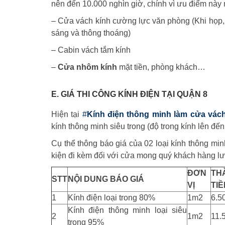
nên đến 10.000 nghìn giờ, chính vì ưu điểm này 
– Cửa vách kính cường lực văn phòng (Khi họp, 
sáng và thông thoáng)
– Cabin vách tắm kính
–
Cửa nhôm kính
mặt tiền, phòng khách…
E. GIÁ THI CÔNG KÍNH ĐIỆN TẠI QUẬN 8
Hiện tại
#
Kính điện thông minh làm cửa vác
kính thông minh siêu trong (độ trong kính lên đến
Cụ thể thông báo giá của 02 loại kính thông mi
kiện đi kèm đối với cửa mong quý khách hàng lư
ĐƠN
TH
STT
NỘI DUNG BÁO GIÁ
VỊ
TIỀ
1
Kính điện loại trong 80%
1m2
6.5
Kính điện thông minh loại siêu
2
1m2
11.
trong 95%