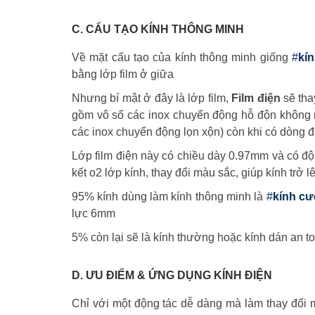
C. CẤU TẠO KÍNH THÔNG MINH
Về mặt cấu tạo của kính thông minh giống
#
kín
bằng lớp film ở giữa
Nhưng bí mật ở đây là lớp film,
Film điện
sẽ tha
gồm vô số các inox chuyển động hỗ độn không ng
các inox chuyển động lọn xộn) còn khi có dòng đi
Lớp film điện này có chiều dày 0.97mm và có độ 
kết o2 lớp kính, thay đổi màu sắc, giúp kính trở l
95% kính dùng làm kính thông minh là
#
kính cư
lực 6mm
5% còn lại sẽ là kính thường hoặc kính dán an to
D. ƯU ĐIỂM & ỨNG DỤNG KÍNH ĐIỆN
Chỉ với một động tác dễ dàng mà làm thay đổi m