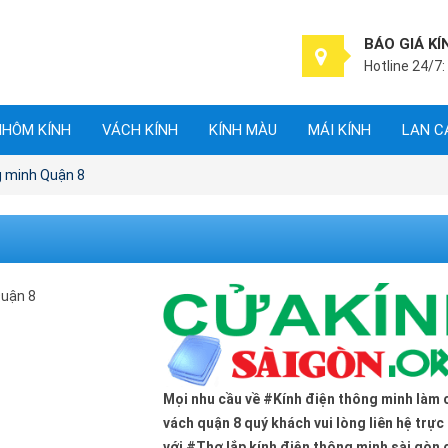
BÁO GIÁ KÍ
Hotline 24/7:
NHÔM KÍNH
VÁCH KÍNH
KÍNH MÀU
MÁI KÍNH
LAN C
 minh Quận 8
Mọi nhu cầu về #Kính điện thông minh làm 
vách quận 8 quý khách vui lòng liên hệ trực 
với #Thợ lắp kính điện thông minh sài gòn