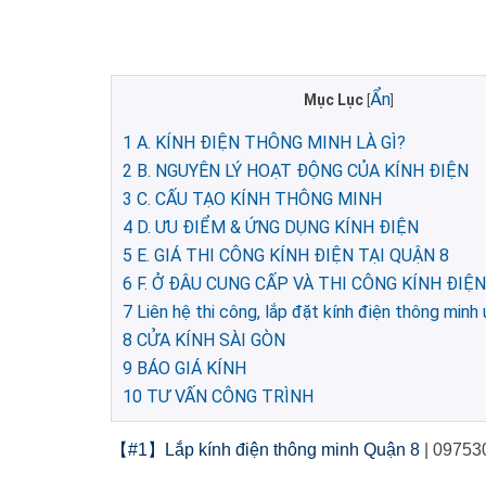
Ẩn
Mục Lục
[
]
1
A. KÍNH ĐIỆN THÔNG MINH LÀ GÌ?
2
B. NGUYÊN LÝ HOẠT ĐỘNG CỦA KÍNH ĐIỆN
3
C. CẤU TẠO KÍNH THÔNG MINH
4
D. ƯU ĐIỂM & ỨNG DỤNG KÍNH ĐIỆN
5
E. GIÁ THI CÔNG KÍNH ĐIỆN TẠI QUẬN 8
6
F. Ở ĐÂU CUNG CẤP VÀ THI CÔNG KÍNH ĐIỆN
7
Liên hệ thi công, lắp đặt kính điện thông minh u
8
CỬA KÍNH SÀI GÒN
9
BÁO GIÁ KÍNH
10
TƯ VẤN CÔNG TRÌNH
【#1】Lắp kính điện thông minh Quận 8
| 09753