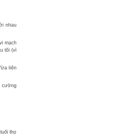
với nhau
 vi mạch
 tối (vì
Vừa liên
h cường
tuổi thọ