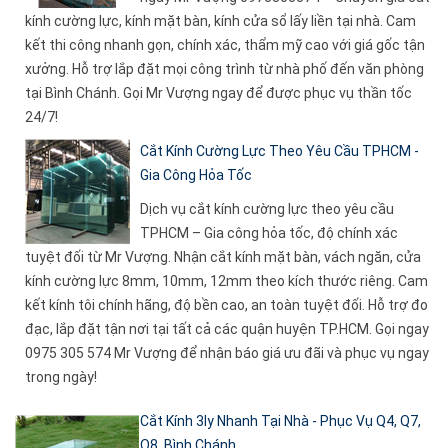
kính cường lực, kính mặt bàn, kính cửa sổ lấy liền tại nhà. Cam
kết thi công nhanh gọn, chính xác, thẩm mỹ cao với giá gốc tận
xưởng. Hỗ trợ lắp đặt mọi công trình từ nhà phố đến văn phòng
tại Bình Chánh. Gọi Mr Vượng ngay để được phục vụ thần tốc
24/7!
Cắt Kính Cường Lực Theo Yêu Cầu TPHCM -
Gia Công Hỏa Tốc
Dịch vụ cắt kính cường lực theo yêu cầu
TPHCM – Gia công hỏa tốc, độ chính xác
tuyệt đối từ Mr Vượng. Nhận cắt kính mặt bàn, vách ngăn, cửa
kính cường lực 8mm, 10mm, 12mm theo kích thước riêng. Cam
kết kính tôi chính hãng, độ bền cao, an toàn tuyệt đối. Hỗ trợ đo
đạc, lắp đặt tận nơi tại tất cả các quận huyện TP.HCM. Gọi ngay
0975 305 574 Mr Vượng để nhận báo giá ưu đãi và phục vụ ngay
trong ngày!
Cắt Kính 3ly Nhanh Tại Nhà - Phục Vụ Q4, Q7,
Q8, Bình Chánh