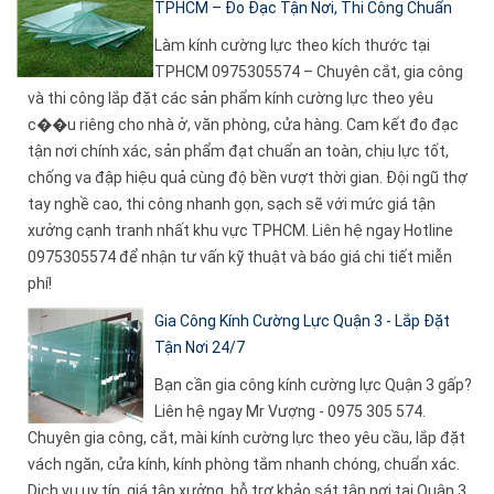
TPHCM – Đo Đạc Tận Nơi, Thi Công Chuẩn
Làm kính cường lực theo kích thước tại
TPHCM 0975305574 – Chuyên cắt, gia công
và thi công lắp đặt các sản phẩm kính cường lực theo yêu
c��u riêng cho nhà ở, văn phòng, cửa hàng. Cam kết đo đạc
tận nơi chính xác, sản phẩm đạt chuẩn an toàn, chịu lực tốt,
chống va đập hiệu quả cùng độ bền vượt thời gian. Đội ngũ thợ
tay nghề cao, thi công nhanh gọn, sạch sẽ với mức giá tận
xưởng cạnh tranh nhất khu vực TPHCM. Liên hệ ngay Hotline
0975305574 để nhận tư vấn kỹ thuật và báo giá chi tiết miễn
phí!
Gia Công Kính Cường Lực Quận 3 - Lắp Đặt
Tận Nơi 24/7
Bạn cần gia công kính cường lực Quận 3 gấp?
Liên hệ ngay Mr Vượng - 0975 305 574.
Chuyên gia công, cắt, mài kính cường lực theo yêu cầu, lắp đặt
vách ngăn, cửa kính, kính phòng tắm nhanh chóng, chuẩn xác.
Dịch vụ uy tín, giá tận xưởng, hỗ trợ khảo sát tận nơi tại Quận 3