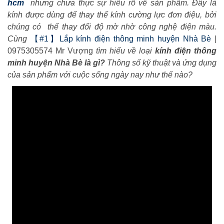
hcm
nhưng chưa thực sự hiểu rõ về sản phẩm. Đây là
kính được dùng để thay thế kính cường lực đơn điệu, bởi
chúng có thể thay đổi độ mờ nhờ công nghệ điện màu.
Cùng
【#1】Lắp kính điện thông minh huyện Nhà Bè
|
0975305574 Mr Vượng
tìm hiểu về loại
kính điện thông
minh huyện Nhà Bè là gì?
Thông số kỹ thuật và ứng dụng
của sản phẩm với cuộc sống ngày nay như thế nào?