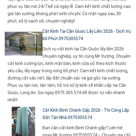
phục vụ tận nơi 24/7 kể cả ngày lễ. Cam kết kính chất lượng cao,
giá tận xưởng, không phát sinh chi phí. Có mặt ngay sau 30
phút, xử lý sạch sẽ, chuyên nghiệp!
Cắt Kính Tại Cần Giuộc Lấy Liền 2026 - Dịch Vụ
60 Phút 0975305574
Dịch vụ cắt kính tại Cần Giuộc lấy liền 2026
chuyên nghiệp, uy tín cùng Mr Vượng. Chuyên
cắt kính cường lực, kính mặt bàn, kính cửa sổ theo kích thước
yêu cầu, lấy ngay trong vòng 60 phút. Cam kết kính chất lượng,
đường cắt sắc nét, lắp đặt chuẩn xác và giá gốc tại xưởng.
Phục vụ tận nơi, tận tâm, hỗ trợ xử lý kính vỡ khẩn cấp tại Cần
Giuộc, Long An. Gọi ngay 0975 305 574 để được tư vấn nhanh
nhất!
Cắt Kính Bình Chánh Gấp 2026 - Thi Công Lắp
Đặt Tận Nhà 0975305574
Bạn cần cắt kính Bình Chánh gấp? Liên hệ
ngay Mr Vượng 0975305574 – Chuyên gia cắt