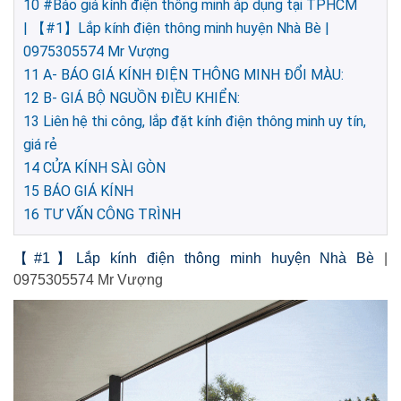
10
#Báo giá kính điện thông minh áp dụng tại TPHCM
| 【#1】Lắp kính điện thông minh huyện Nhà Bè |
0975305574 Mr Vượng
11
A- BÁO GIÁ KÍNH ĐIỆN THÔNG MINH ĐỔI MÀU:
12
B- GIÁ BỘ NGUỒN ĐIỀU KHIỂN:
13
Liên hệ thi công, lắp đặt kính điện thông minh uy tín,
giá rẻ
14
CỬA KÍNH SÀI GÒN
15
BÁO GIÁ KÍNH
16
TƯ VẤN CÔNG TRÌNH
【#1】Lắp kính điện thông minh huyện Nhà Bè
|
0975305574 Mr Vượng