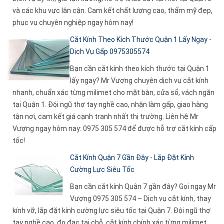
và các khu vực lân cận. Cam kết chất lượng cao, thẩm mỹ đẹp,
phục vụ chuyên nghiệp ngay hôm nay!
Cắt Kính Theo Kích Thước Quận 1 Lấy Ngay -
Dịch Vụ Gấp 0975305574
Bạn cần cắt kính theo kích thước tại Quận 1
lấy ngay? Mr Vượng chuyên dịch vụ cắt kính
nhanh, chuẩn xác từng milimet cho mặt bàn, cửa sổ, vách ngăn
tại Quận 1. Đội ngũ thợ tay nghề cao, nhận làm gấp, giao hàng
tận nơi, cam kết giá cạnh tranh nhất thị trường. Liên hệ Mr
Vượng ngay hôm nay: 0975 305 574 để được hỗ trợ cắt kính cấp
tốc!
Cắt Kính Quận 7 Gần Đây - Lắp Đặt Kính
Cường Lực Siêu Tốc
Bạn cần cắt kính Quận 7 gần đây? Gọi ngay Mr
Vượng 0975 305 574 – Dịch vụ cắt kính, thay
kính vỡ, lắp đặt kính cường lực siêu tốc tại Quận 7. Đội ngũ thợ
tay nghề cao, đo đạc tại chỗ, cắt kính chính xác từng milimet,