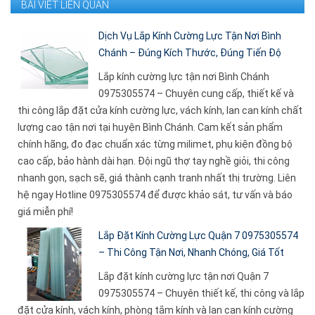
BÀI VIẾT LIÊN QUAN
Dịch Vụ Lắp Kính Cường Lực Tận Nơi Bình
Chánh – Đúng Kích Thước, Đúng Tiến Độ
Lắp kính cường lực tận nơi Bình Chánh
0975305574 – Chuyên cung cấp, thiết kế và
thi công lắp đặt cửa kính cường lực, vách kính, lan can kính chất
lượng cao tận nơi tại huyện Bình Chánh. Cam kết sản phẩm
chính hãng, đo đạc chuẩn xác từng milimet, phụ kiện đồng bộ
cao cấp, bảo hành dài hạn. Đội ngũ thợ tay nghề giỏi, thi công
nhanh gọn, sạch sẽ, giá thành cạnh tranh nhất thị trường. Liên
hệ ngay Hotline 0975305574 để được khảo sát, tư vấn và báo
giá miễn phí!
Lắp Đặt Kính Cường Lực Quận 7 0975305574
– Thi Công Tận Nơi, Nhanh Chóng, Giá Tốt
Lắp đặt kính cường lực tận nơi Quận 7
0975305574 – Chuyên thiết kế, thi công và lắp
đặt cửa kính, vách kính, phòng tắm kính và lan can kính cường