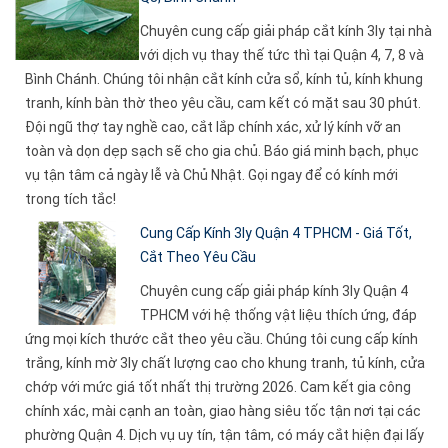
Chuyên cung cấp giải pháp cắt kính 3ly tại nhà
với dịch vụ thay thế tức thì tại Quận 4, 7, 8 và
Bình Chánh. Chúng tôi nhận cắt kính cửa sổ, kính tủ, kính khung
tranh, kính bàn thờ theo yêu cầu, cam kết có mặt sau 30 phút.
Đội ngũ thợ tay nghề cao, cắt lắp chính xác, xử lý kính vỡ an
toàn và dọn dẹp sạch sẽ cho gia chủ. Báo giá minh bạch, phục
vụ tận tâm cả ngày lễ và Chủ Nhật. Gọi ngay để có kính mới
trong tích tắc!
Cung Cấp Kính 3ly Quận 4 TPHCM - Giá Tốt,
Cắt Theo Yêu Cầu
Chuyên cung cấp giải pháp kính 3ly Quận 4
TPHCM với hệ thống vật liệu thích ứng, đáp
ứng mọi kích thước cắt theo yêu cầu. Chúng tôi cung cấp kính
trắng, kính mờ 3ly chất lượng cao cho khung tranh, tủ kính, cửa
chớp với mức giá tốt nhất thị trường 2026. Cam kết gia công
chính xác, mài cạnh an toàn, giao hàng siêu tốc tận nơi tại các
phường Quận 4. Dịch vụ uy tín, tận tâm, có máy cắt hiện đại lấy