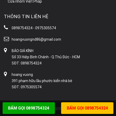
Cửa nhôm Việt Pháp
THÔNG TIN LIÊN HỆ
0898754324 - 0975305574
hoangvuongnd86@gmail.com
BÁO GIÁ KÍNH
Số 33 Hiệp Bình Chánh - Q.Thủ Đức - HCM
SĐT: 0898754324
hoang vuong
391 phạm hữu lầu phước kiển nhà bè
SĐT: 0975305574
BẤM GỌI 0898754324
BẤM GỌI 0898754324
Copyright © 2026 Liveweb.Vn. All Rights Reserved.