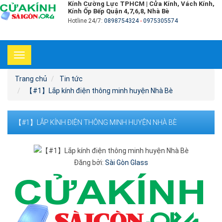
Kính Cường Lực TPHCM | Cửa Kính, Vách Kính,
Kính Ốp Bếp Quận 4,7,6,8, Nhà Bè
Hotline 24/7:
0898754324
-
0975305574
Toggle
navigation
Trang chủ
Tin tức
【#1】Lắp kính điện thông minh huyện Nhà Bè
【#1】LẮP KÍNH ĐIỆN THÔNG MINH HUYỆN NHÀ BÈ
Đăng bởi:
Sài Gòn Glass