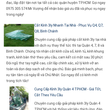
đạc, lắp đặt tận nơi tại tất cả các quận huyện TP.HCM. Gọi ngay
0975 305 574 Mr Vượng để nhận báo giá ưu đãi và phục vụ ngay
trong ngày!
Cắt Kính 3ly Nhanh Tại Nhà - Phục Vụ Q4, Q7,
Q8, Bình Chánh
Chuyên cung cấp giải pháp cắt kính 3ly tại nhà
với dịch vụ thay thế tức thì tại Quận 4, 7, 8 và
Bình Chánh. Chúng tôi nhận cắt kính cửa sổ, kính tủ, kính khung
tranh, kính bàn thờ theo yêu cầu, cam kết có mặt sau 30 phút.
Đội ngũ thợ tay nghề cao, cắt lắp chính xác, xử lý kính vỡ an
toàn và dọn dẹp sạch sẽ cho gia chủ. Báo giá minh bạch, phục
vụ tận tâm cả ngày lễ và Chủ Nhật. Gọi ngay để có kính mới
trong tích tắc!
Cung Cấp Kính 3ly Quận 4 TPHCM - Giá Tốt,
Cắt Theo Yêu Cầu
Chuyên cung cấp giải pháp kính 3ly Quận 4
TPHCM với hệ thống vật liệu thích ứng, đáp