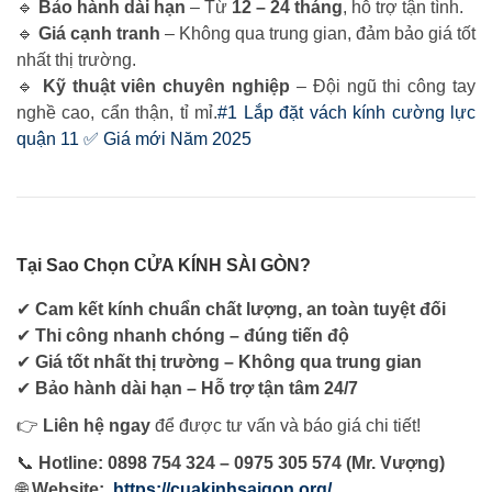
🔹
Bảo hành dài hạn
– Từ
12 – 24 tháng
, hỗ trợ tận tình.
🔹
Giá cạnh tranh
– Không qua trung gian, đảm bảo giá tốt
nhất thị trường.
🔹
Kỹ thuật viên chuyên nghiệp
– Đội ngũ thi công tay
nghề cao, cẩn thận, tỉ mỉ.
#1 Lắp đặt vách kính cường lực
quận 11 ✅ Giá mới Năm 2025
Tại Sao Chọn CỬA KÍNH SÀI GÒN?
✔
Cam kết kính chuẩn chất lượng, an toàn tuyệt đối
✔
Thi công nhanh chóng – đúng tiến độ
✔
Giá tốt nhất thị trường – Không qua trung gian
✔
Bảo hành dài hạn – Hỗ trợ tận tâm 24/7
👉
Liên hệ ngay
để được tư vấn và báo giá chi tiết!
📞
Hotline: 0898 754 324 – 0975 305 574 (Mr. Vượng)
🌐
Website:
https://cuakinhsaigon.org/