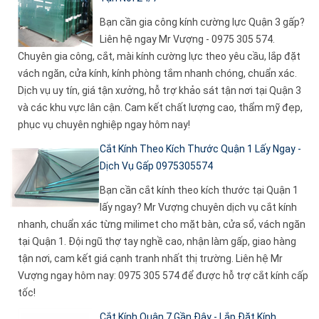
Bạn cần gia công kính cường lực Quận 3 gấp?
Liên hệ ngay Mr Vượng - 0975 305 574.
Chuyên gia công, cắt, mài kính cường lực theo yêu cầu, lắp đặt
vách ngăn, cửa kính, kính phòng tắm nhanh chóng, chuẩn xác.
Dịch vụ uy tín, giá tận xưởng, hỗ trợ khảo sát tận nơi tại Quận 3
và các khu vực lân cận. Cam kết chất lượng cao, thẩm mỹ đẹp,
phục vụ chuyên nghiệp ngay hôm nay!
Cắt Kính Theo Kích Thước Quận 1 Lấy Ngay -
Dịch Vụ Gấp 0975305574
Bạn cần cắt kính theo kích thước tại Quận 1
lấy ngay? Mr Vượng chuyên dịch vụ cắt kính
nhanh, chuẩn xác từng milimet cho mặt bàn, cửa sổ, vách ngăn
tại Quận 1. Đội ngũ thợ tay nghề cao, nhận làm gấp, giao hàng
tận nơi, cam kết giá cạnh tranh nhất thị trường. Liên hệ Mr
Vượng ngay hôm nay: 0975 305 574 để được hỗ trợ cắt kính cấp
tốc!
Cắt Kính Quận 7 Gần Đây - Lắp Đặt Kính