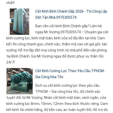
nhất!
Cắt Kính Bình Chánh Gấp 2026 - Thi Công Lắp
Đặt Tận Nhà 0975305574
Bạn cần cắt kính Bình Chánh gấp? Liên hệ
ngay Mr Vượng 0975305574 – Chuyên gia cắt
kính cường lực, kính mặt bàn, kính cửa sổ lấy liền tại nhà. Cam
kết thi công nhanh gọn, chính xác, thẩm mỹ cao với giá gốc tận
xưởng. Hỗ trợ lắp đặt mọi công trình từ nhà phố đến văn phòng
tại Bình Chánh. Gọi Mr Vượng ngay để được phục vụ thần tốc
24/7!
Cắt Kính Cường Lực Theo Yêu Cầu TPHCM -
Gia Công Hỏa Tốc
Dịch vụ cắt kính cường lực theo yêu cầu
TPHCM – Gia công hỏa tốc, độ chính xác
tuyệt đối từ Mr Vượng. Nhận cắt kính mặt bàn, vách ngăn, cửa
kính cường lực 8mm, 10mm, 12mm theo kích thước riêng. Cam
kết kính tôi chính hãng, độ bền cao, an toàn tuyệt đối. Hỗ trợ đo