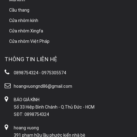
Cầu thang
Cửa nhôm kính
Cửa nhôm Xingfa
Cửa nhôm Việt Pháp
THÔNG TIN LIÊN HỆ
0898754324 - 0975305574
hoangvuongnd86@gmail.com
BÁO GIÁ KÍNH
Số 33 Hiệp Bình Chánh - Q.Thủ Đức - HCM
SĐT: 0898754324
hoang vuong
391 phạm hữu lầu phước kiển nhà bè