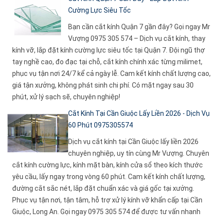
Cường Lực Siêu Tốc
Bạn cần cắt kính Quận 7 gần đây? Gọi ngay Mr
Vượng 0975 305 574 – Dịch vụ cắt kính, thay
kính vỡ, lắp đặt kính cường lực siêu tốc tại Quận 7. Đội ngũ thợ
tay nghề cao, đo đạc tại chỗ, cắt kính chính xác từng milimet,
phục vụ tận nơi 24/7 kể cả ngày lễ. Cam kết kính chất lượng cao,
giá tận xưởng, không phát sinh chi phí. Có mặt ngay sau 30
phút, xử lý sạch sẽ, chuyên nghiệp!
Cắt Kính Tại Cần Giuộc Lấy Liền 2026 - Dịch Vụ
60 Phút 0975305574
Dịch vụ cắt kính tại Cần Giuộc lấy liền 2026
chuyên nghiệp, uy tín cùng Mr Vượng. Chuyên
cắt kính cường lực, kính mặt bàn, kính cửa sổ theo kích thước
yêu cầu, lấy ngay trong vòng 60 phút. Cam kết kính chất lượng,
đường cắt sắc nét, lắp đặt chuẩn xác và giá gốc tại xưởng.
Phục vụ tận nơi, tận tâm, hỗ trợ xử lý kính vỡ khẩn cấp tại Cần
Giuộc, Long An. Gọi ngay 0975 305 574 để được tư vấn nhanh