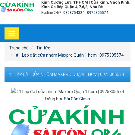
Kính Cường Lực TPHCM | Cửa Kính, Vách Kính,
Kính Ốp Bếp Quận 4,7,6,8, Nhà Bè
Hotline 24/7:
0898754324
-
0975305574
Toggle
navigation
Trang chủ
Tin tức
#1 Lắp đặt cửa nhôm Maxpro Quận 1 hcm | 0975305574
#1 LẮP ĐẶT CỬA NHÔM MAXPRO QUẬN 1 HCM | 0975305574
Đăng bởi:
Sài Gòn Glass