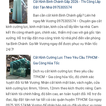
Cắt Kính Bình Chánh Gấp 2026 - Thi Công Lắp
Đặt Tận Nhà 0975305574
Bạn cần cắt kính Bình Chánh gấp? Liên hệ
ngay Mr Vượng 0975305574 – Chuyên gia cắt
kính cường lực, kính mặt bàn, kính cửa sổ lấy liền tại nhà. Cam
kết thi công nhanh gọn, chính xác, thẩm mỹ cao với giá gốc tận
xưởng. Hỗ trợ lắp đặt mọi công trình từ nhà phố đến văn phòng
tại Bình Chánh. Gọi Mr Vượng ngay để được phục vụ thần tốc
24/7!
Cắt Kính Cường Lực Theo Yêu Cầu TPHCM -
Gia Công Hỏa Tốc
Dịch vụ cắt kính cường lực theo yêu cầu
TPHCM – Gia công hỏa tốc, độ chính xác
tuyệt đối từ Mr Vượng. Nhận cắt kính mặt bàn, vách ngăn, cửa
kính cường lực 8mm, 10mm, 12mm theo kích thước riêng. Cam
kết kính tôi chính hãng, độ bền cao, an toàn tuyệt đối. Hỗ trợ đo
đạc, lắp đặt tận nơi tại tất cả các quận huyện TP.HCM. Gọi ngay
0975 305 574 Mr Vượng để nhận báo giá ưu đãi và phục vụ ngay