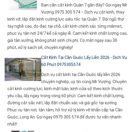
Bạn cần cắt kính Quận 7 gần đây? Gọi ngay Mr
Vượng 0975 305 574 – Dịch vụ cắt kính, thay
kính vỡ, lắp đặt kính cường lực siêu tốc tại Quận 7. Đội ngũ thợ
tay nghề cao, đo đạc tại chỗ, cắt kính chính xác từng milimet,
phục vụ tận nơi 24/7 kể cả ngày lễ. Cam kết kính chất lượng cao,
giá tận xưởng, không phát sinh chi phí. Có mặt ngay sau 30
phút, xử lý sạch sẽ, chuyên nghiệp!
Cắt Kính Tại Cần Giuộc Lấy Liền 2026 - Dịch Vụ
60 Phút 0975305574
Dịch vụ cắt kính tại Cần Giuộc lấy liền 2026
chuyên nghiệp, uy tín cùng Mr Vượng. Chuyên
cắt kính cường lực, kính mặt bàn, kính cửa sổ theo kích thước
yêu cầu, lấy ngay trong vòng 60 phút. Cam kết kính chất lượng,
đường cắt sắc nét, lắp đặt chuẩn xác và giá gốc tại xưởng.
Phục vụ tận nơi, tận tâm, hỗ trợ xử lý kính vỡ khẩn cấp tại Cần
Giuộc, Long An. Gọi ngay 0975 305 574 để được tư vấn nhanh
nhất!