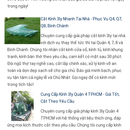
trong ngày!
Cắt Kính 3ly Nhanh Tại Nhà - Phục Vụ Q4, Q7,
Q8, Bình Chánh
Chuyên cung cấp giải pháp cắt kính 3ly tại nhà
với dịch vụ thay thế tức thì tại Quận 4, 7, 8 và
Bình Chánh. Chúng tôi nhận cắt kính cửa sổ, kính tủ, kính khung
tranh, kính bàn thờ theo yêu cầu, cam kết có mặt sau 30 phút.
Đội ngũ thợ tay nghề cao, cắt lắp chính xác, xử lý kính vỡ an
toàn và dọn dẹp sạch sẽ cho gia chủ. Báo giá minh bạch, phục
vụ tận tâm cả ngày lễ và Chủ Nhật. Gọi ngay để có kính mới
trong tích tắc!
Cung Cấp Kính 3ly Quận 4 TPHCM - Giá Tốt,
Cắt Theo Yêu Cầu
Chuyên cung cấp giải pháp kính 3ly Quận 4
TPHCM với hệ thống vật liệu thích ứng, đáp
ứng mọi kích thước cắt theo yêu cầu. Chúng tôi cung cấp kính