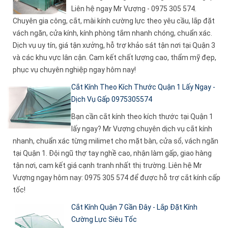
Liên hệ ngay Mr Vượng - 0975 305 574.
Chuyên gia công, cắt, mài kính cường lực theo yêu cầu, lắp đặt
vách ngăn, cửa kính, kính phòng tắm nhanh chóng, chuẩn xác.
Dịch vụ uy tín, giá tận xưởng, hỗ trợ khảo sát tận nơi tại Quận 3
và các khu vực lân cận. Cam kết chất lượng cao, thẩm mỹ đẹp,
phục vụ chuyên nghiệp ngay hôm nay!
Cắt Kính Theo Kích Thước Quận 1 Lấy Ngay -
Dịch Vụ Gấp 0975305574
Bạn cần cắt kính theo kích thước tại Quận 1
lấy ngay? Mr Vượng chuyên dịch vụ cắt kính
nhanh, chuẩn xác từng milimet cho mặt bàn, cửa sổ, vách ngăn
tại Quận 1. Đội ngũ thợ tay nghề cao, nhận làm gấp, giao hàng
tận nơi, cam kết giá cạnh tranh nhất thị trường. Liên hệ Mr
Vượng ngay hôm nay: 0975 305 574 để được hỗ trợ cắt kính cấp
tốc!
Cắt Kính Quận 7 Gần Đây - Lắp Đặt Kính
Cường Lực Siêu Tốc