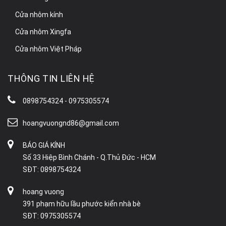
Cửa nhôm kính
Cửa nhôm Xingfa
Cửa nhôm Việt Pháp
THÔNG TIN LIÊN HỆ
0898754324 - 0975305574
hoangvuongnd86@gmail.com
BÁO GIÁ KÍNH
Số 33 Hiệp Bình Chánh - Q.Thủ Đức - HCM
SĐT: 0898754324
hoang vuong
391 phạm hữu lầu phước kiển nhà bè
SĐT: 0975305574