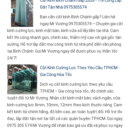
Cắt Kính Bình Chánh Gấp 2026 - Thi Công Lắp
Đặt Tận Nhà 0975305574
Bạn cần cắt kính Bình Chánh gấp? Liên hệ
ngay Mr Vượng 0975305574 – Chuyên gia cắt
kính cường lực, kính mặt bàn, kính cửa sổ lấy liền tại nhà. Cam
kết thi công nhanh gọn, chính xác, thẩm mỹ cao với giá gốc tận
xưởng. Hỗ trợ lắp đặt mọi công trình từ nhà phố đến văn phòng
tại Bình Chánh. Gọi Mr Vượng ngay để được phục vụ thần tốc
24/7!
Cắt Kính Cường Lực Theo Yêu Cầu TPHCM -
Gia Công Hỏa Tốc
Dịch vụ cắt kính cường lực theo yêu cầu
TPHCM – Gia công hỏa tốc, độ chính xác
tuyệt đối từ Mr Vượng. Nhận cắt kính mặt bàn, vách ngăn, cửa
kính cường lực 8mm, 10mm, 12mm theo kích thước riêng. Cam
kết kính tôi chính hãng, độ bền cao, an toàn tuyệt đối. Hỗ trợ đo
đạc, lắp đặt tận nơi tại tất cả các quận huyện TP.HCM. Gọi ngay
0975 305 574 Mr Vượng để nhận báo giá ưu đãi và phục vụ ngay