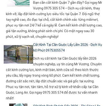
Bạn cần cắt kính Quận 7 gần đây? Gọi ngay Mr
Vượng 0975 305 574 – Dịch vụ cắt kính, thay
kính vỡ, lắp đặt kính cường lực siêu tốc tại Quận 7. Đội ngũ thợ
tay nghề cao, đo đạc tại chỗ, cắt kính chính xác từng milimet,
phục vụ tận nơi 24/7 kể cả ngày lễ. Cam kết kính chất lượng cao,
giá tận xưởng, không phát sinh chi phí. Có mặt ngay sau 30
phút, xử lý sạch sẽ, chuyên nghiệp!
Cắt Kính Tại Cần Giuộc Lấy Liền 2026 - Dịch Vụ
60 Phút 0975305574
Dịch vụ cắt kính tại Cần Giuộc lấy liền 2026
chuyên nghiệp, uy tín cùng Mr Vượng. Chuyên
cắt kính cường lực, kính mặt bàn, kính cửa sổ theo kích thước
yêu cầu, lấy ngay trong vòng 60 phút. Cam kết kính chất lượng,
đường cắt sắc nét, lắp đặt chuẩn xác và giá gốc tại xưởng.
Phục vụ tận nơi, tận tâm, hỗ trợ xử lý kính vỡ khẩn cấp tại Cần
Giuộc, Long An. Gọi ngay 0975 305 574 để được tư vấn nhanh
nhất!