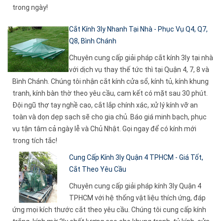
trong ngày!
Cắt Kính 3ly Nhanh Tại Nhà - Phục Vụ Q4, Q7,
Q8, Bình Chánh
Chuyên cung cấp giải pháp cắt kính 3ly tại nhà
với dịch vụ thay thế tức thì tại Quận 4, 7, 8 và
Bình Chánh. Chúng tôi nhận cắt kính cửa sổ, kính tủ, kính khung
tranh, kính bàn thờ theo yêu cầu, cam kết có mặt sau 30 phút.
Đội ngũ thợ tay nghề cao, cắt lắp chính xác, xử lý kính vỡ an
toàn và dọn dẹp sạch sẽ cho gia chủ. Báo giá minh bạch, phục
vụ tận tâm cả ngày lễ và Chủ Nhật. Gọi ngay để có kính mới
trong tích tắc!
Cung Cấp Kính 3ly Quận 4 TPHCM - Giá Tốt,
Cắt Theo Yêu Cầu
Chuyên cung cấp giải pháp kính 3ly Quận 4
TPHCM với hệ thống vật liệu thích ứng, đáp
ứng mọi kích thước cắt theo yêu cầu. Chúng tôi cung cấp kính