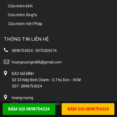
Cửa nhôm kính
Cửa nhôm Xingfa
Cửa nhôm Việt Pháp
THÔNG TIN LIÊN HỆ
0898754324 - 0975305574
hoangvuongnd86@gmail.com
BÁO GIÁ KÍNH
Số 33 Hiệp Bình Chánh - Q.Thủ Đức - HCM
SĐT: 0898754324
hoang vuong
391 phạm hữu lầu phước kiển nhà bè
BẤM GỌI 0898754324
BẤM GỌI 0898754324
SĐT: 0975305574