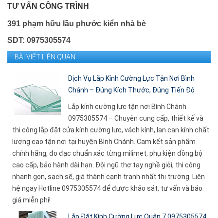
TƯ VẤN CÔNG TRÌNH
391 phạm hữu lầu phước kiển nhà bè
SDT: 0975305574
BÀI VIẾT LIÊN QUAN
Dịch Vụ Lắp Kính Cường Lực Tận Nơi Bình
Chánh – Đúng Kích Thước, Đúng Tiến Độ
Lắp kính cường lực tận nơi Bình Chánh
0975305574 – Chuyên cung cấp, thiết kế và
thi công lắp đặt cửa kính cường lực, vách kính, lan can kính chất
lượng cao tận nơi tại huyện Bình Chánh. Cam kết sản phẩm
chính hãng, đo đạc chuẩn xác từng milimet, phụ kiện đồng bộ
cao cấp, bảo hành dài hạn. Đội ngũ thợ tay nghề giỏi, thi công
nhanh gọn, sạch sẽ, giá thành cạnh tranh nhất thị trường. Liên
hệ ngay Hotline 0975305574 để được khảo sát, tư vấn và báo
giá miễn phí!
Lắp Đặt Kính Cường Lực Quận 7 0975305574