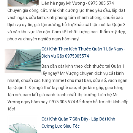
Liên hệ ngay Mr Vượng - 0975 305 574.
Chuyên gia công, cắt, mài kính cường lực theo yêu cầu, lắp đặt
vách ngăn, cửa kính, kính phòng tắm nhanh chóng, chuẩn xác.
Dịch vụ uy tín, giá tận xưởng, hỗ trợ khảo sát tận nơi tại Quận 3
và các khu vực lân cận. Cam kết chất lượng cao, thẩm mỹ đẹp,
phục vụ chuyên nghiệp ngay hôm nay!
Cắt Kính Theo Kích Thước Quận 1 Lấy Ngay -
Dịch Vụ Gấp 0975305574
Bạn cần cắt kính theo kích thước tại Quận 1
lấy ngay? Mr Vượng chuyên dịch vụ cắt kính
nhanh, chuẩn xác từng milimet cho mặt bàn, cửa sổ, vách ngăn
tại Quận 1. Đội ngũ thợ tay nghề cao, nhận làm gấp, giao hàng
tận nơi, cam kết giá cạnh tranh nhất thị trường. Liên hệ Mr
Vượng ngay hôm nay: 0975 305 574 để được hỗ trợ cắt kính cấp
tốc!
Cắt Kính Quận 7 Gần Đây - Lắp Đặt Kính
Cường Lực Siêu Tốc