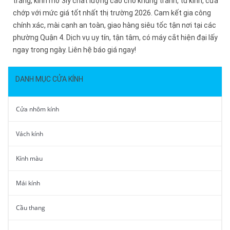
trắng, kính mờ 3ly chất lượng cao cho khung tranh, tủ kính, cửa
chớp với mức giá tốt nhất thị trường 2026. Cam kết gia công
chính xác, mài cạnh an toàn, giao hàng siêu tốc tận nơi tại các
phường Quận 4. Dịch vụ uy tín, tận tâm, có máy cắt hiện đại lấy
ngay trong ngày. Liên hệ báo giá ngay!
DANH MỤC CỬA KÍNH
Cửa nhôm kính
Vách kính
Kính màu
Mái kính
Cầu thang