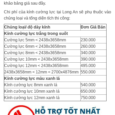
khảo bảng giá sau đây.
Chi phí của kính cường lực tại Long An sẽ phụ thuộc vào
chủng loại và tổng diện tích thi công:
Chủng loại/ độ dày kính
Đơn Giá Bán
Kính cường lực trắng trong suốt
Cường lực 5mm < 2438x3658mm
230.000
Cường lực 6mm < 2438x3658mm
260.000
Cường lực 8mm < 2438x3658mm
340.000
Cường lực 10mm < 2438x3658mm
390.000
Cường lực 12mm < 2438x3658mm
495.000
2438x3658mm < 12mm < 2700x4876mm
550.000
Kính cường lực màu xanh lá
Kính cường lực 8mm xanh lá
540.000
Kính cường lực 10mm xanh lá
650.000
Kính cường lực 12mm xanh lá
750.000