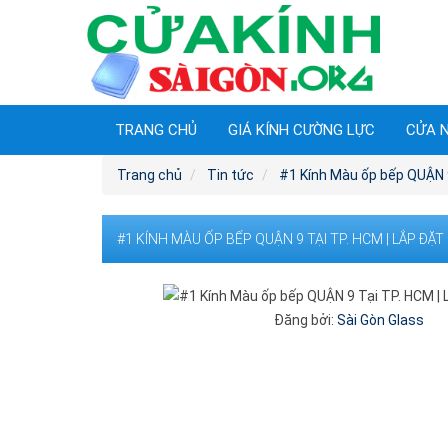
TRANG CHỦ
GIÁ KÍNH CƯỜNG LỰC
CỬA 
Trang chủ
Tin tức
#1 Kính Màu ốp bếp QUẬN 9
#1 KÍNH MÀU ỐP BẾP QUẬN 9 TẠI TP. HCM | LẮP ĐẶT
Đăng bởi:
Sài Gòn Glass