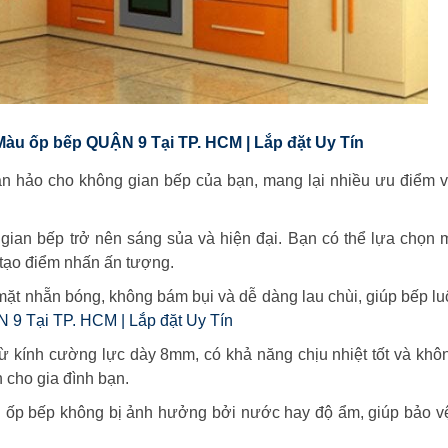
Màu ốp bếp QUẬN 9 Tại TP. HCM | Lắp đặt Uy Tín
n hảo cho không gian bếp của bạn, mang lại nhiều ưu điểm vư
gian bếp trở nên sáng sủa và hiện đại. Bạn có thể lựa chọn
tạo điểm nhấn ấn tượng.
mặt nhẵn bóng, không bám bụi và dễ dàng lau chùi, giúp bếp l
 9 Tại TP. HCM | Lắp đặt Uy Tín
ừ kính cường lực dày 8mm, có khả năng chịu nhiệt tốt và khô
 cho gia đình bạn.
u ốp bếp không bị ảnh hưởng bởi nước hay độ ẩm, giúp bảo v