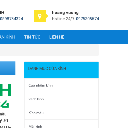
NH
hoang vuong
0898754324
Hotline 24/7:
0975305574
AN KÍNH
TIN TỨC
LIÊN HỆ
DANH MỤC CỬA KÍNH
Cửa nhôm kính
Vách kính
Kính màu
 màu
g! #1
Mái kính
đặt Uy