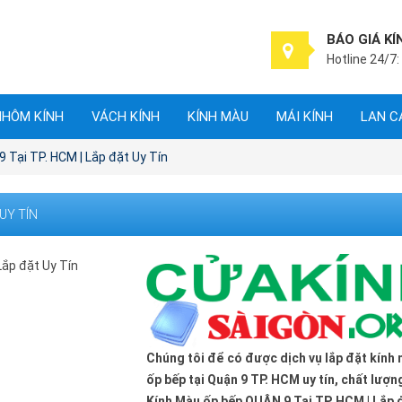
BÁO GIÁ KÍ
Hotline 24/7:
NHÔM KÍNH
VÁCH KÍNH
KÍNH MÀU
MÁI KÍNH
LAN C
 Tại TP. HCM | Lắp đặt Uy Tín
 UY TÍN
Chúng tôi để có được dịch vụ lắp đặt kính
ốp bếp tại Quận 9 TP. HCM uy tín, chất lượn
Kính Màu ốp bếp QUẬN 9 Tại TP. HCM | Lắp 