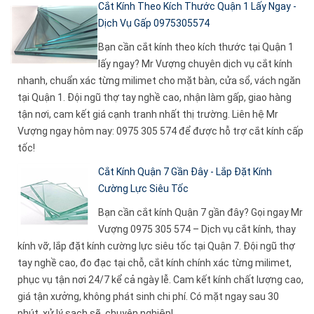
Cắt Kính Theo Kích Thước Quận 1 Lấy Ngay -
Dịch Vụ Gấp 0975305574
Bạn cần cắt kính theo kích thước tại Quận 1
lấy ngay? Mr Vượng chuyên dịch vụ cắt kính
nhanh, chuẩn xác từng milimet cho mặt bàn, cửa sổ, vách ngăn
tại Quận 1. Đội ngũ thợ tay nghề cao, nhận làm gấp, giao hàng
tận nơi, cam kết giá cạnh tranh nhất thị trường. Liên hệ Mr
Vượng ngay hôm nay: 0975 305 574 để được hỗ trợ cắt kính cấp
tốc!
Cắt Kính Quận 7 Gần Đây - Lắp Đặt Kính
Cường Lực Siêu Tốc
Bạn cần cắt kính Quận 7 gần đây? Gọi ngay Mr
Vượng 0975 305 574 – Dịch vụ cắt kính, thay
kính vỡ, lắp đặt kính cường lực siêu tốc tại Quận 7. Đội ngũ thợ
tay nghề cao, đo đạc tại chỗ, cắt kính chính xác từng milimet,
phục vụ tận nơi 24/7 kể cả ngày lễ. Cam kết kính chất lượng cao,
giá tận xưởng, không phát sinh chi phí. Có mặt ngay sau 30
phút, xử lý sạch sẽ, chuyên nghiệp!