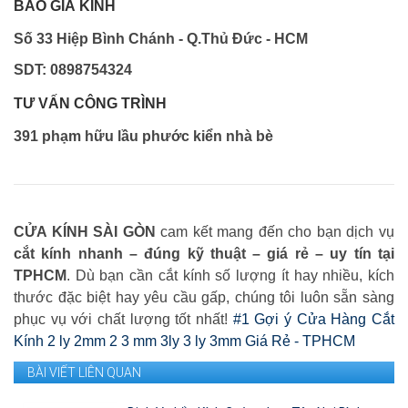
BÁO GIÁ KÍNH
Số 33 Hiệp Bình Chánh - Q.Thủ Đức - HCM
SDT: 0898754324
TƯ VẤN CÔNG TRÌNH
391 phạm hữu lầu phước kiển nhà bè
CỬA KÍNH SÀI GÒN
cam kết mang đến cho bạn dịch vụ
cắt kính nhanh – đúng kỹ thuật – giá rẻ – uy tín tại
TPHCM
. Dù bạn cần cắt kính số lượng ít hay nhiều, kích
thước đặc biệt hay yêu cầu gấp, chúng tôi luôn sẵn sàng
phục vụ với chất lượng tốt nhất!
#1 Gợi ý Cửa Hàng Cắt
Kính 2 ly 2mm 2 3 mm 3ly 3 ly 3mm Giá Rẻ - TPHCM
BÀI VIẾT LIÊN QUAN