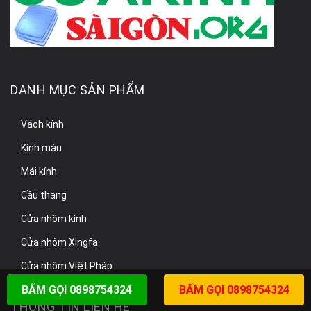
DANH MỤC SẢN PHẨM
Vách kính
Kính màu
Mái kính
Cầu thang
Cửa nhôm kính
Cửa nhôm Xingfa
Cửa nhôm Việt Pháp
BẤM GỌI 0898754324
BẤM GỌI 0898754324
THÔNG TIN LIÊN HỆ