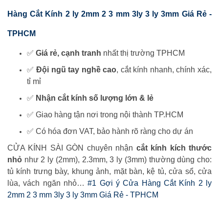
Hàng Cắt Kính 2 ly 2mm 2 3 mm 3ly 3 ly 3mm Giá Rẻ -
TPHCM
✅
Giá rẻ, cạnh tranh
nhất thị trường TPHCM
✅
Đội ngũ tay nghề cao
, cắt kính nhanh, chính xác,
tỉ mỉ
✅
Nhận cắt kính số lượng lớn & lẻ
✅ Giao hàng tận nơi trong nội thành TP.HCM
✅ Có hóa đơn VAT, bảo hành rõ ràng cho dự án
CỬA KÍNH SÀI GÒN chuyên nhận
cắt kính kích thước
nhỏ
như 2 ly (2mm), 2.3mm, 3 ly (3mm) thường dùng cho:
tủ kính trưng bày, khung ảnh, mặt bàn, kệ tủ, cửa sổ, cửa
lùa, vách ngăn nhỏ…
#1 Gợi ý Cửa Hàng Cắt Kính 2 ly
2mm 2 3 mm 3ly 3 ly 3mm Giá Rẻ - TPHCM