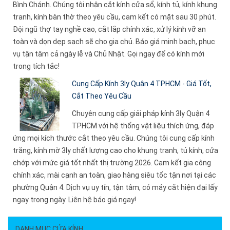
Bình Chánh. Chúng tôi nhận cắt kính cửa sổ, kính tủ, kính khung
tranh, kính bàn thờ theo yêu cầu, cam kết có mặt sau 30 phút.
Đội ngũ thợ tay nghề cao, cắt lắp chính xác, xử lý kính vỡ an
toàn và dọn dẹp sạch sẽ cho gia chủ. Báo giá minh bạch, phục
vụ tận tâm cả ngày lễ và Chủ Nhật. Gọi ngay để có kính mới
trong tích tắc!
Cung Cấp Kính 3ly Quận 4 TPHCM - Giá Tốt,
Cắt Theo Yêu Cầu
Chuyên cung cấp giải pháp kính 3ly Quận 4
TPHCM với hệ thống vật liệu thích ứng, đáp
ứng mọi kích thước cắt theo yêu cầu. Chúng tôi cung cấp kính
trắng, kính mờ 3ly chất lượng cao cho khung tranh, tủ kính, cửa
chớp với mức giá tốt nhất thị trường 2026. Cam kết gia công
chính xác, mài cạnh an toàn, giao hàng siêu tốc tận nơi tại các
phường Quận 4. Dịch vụ uy tín, tận tâm, có máy cắt hiện đại lấy
ngay trong ngày. Liên hệ báo giá ngay!
DANH MỤC CỬA KÍNH