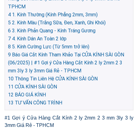
TPHCM
4
1. Kính Thường (Kính Phẳng 2mm, 3mm)
5
2. Kính Màu (Trắng Sữa, Đen, Xanh, Ghi Khói)
6
3. Kính Phản Quang - Kính Tráng Gương
7
4. Kính Dán An Toàn 2 lớp
8
5. Kính Cường Lực (Từ 5mm trở lên)
9
Báo Giá Cắt Kính Tham Khảo Tại CỬA KÍNH SÀI GÒN
(06/2025) | #1 Gợi ý Cửa Hàng Cắt Kính 2 ly 2mm 2 3
mm 3ly 3 ly 3mm Giá Rẻ - TPHCM
10
Thông Tin Liên Hệ CỬA KÍNH SÀI GÒN
11
CỬA KÍNH SÀI GÒN
12
BÁO GIÁ KÍNH
13
TƯ VẤN CÔNG TRÌNH
#1 Gợi ý Cửa Hàng Cắt Kính 2 ly 2mm 2 3 mm 3ly 3 ly
3mm Giá Rẻ - TPHCM