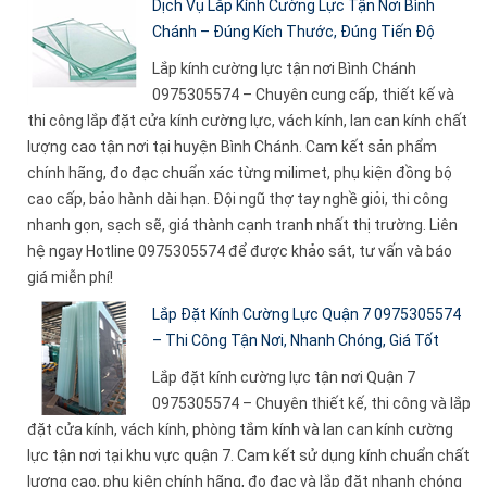
Dịch Vụ Lắp Kính Cường Lực Tận Nơi Bình
Chánh – Đúng Kích Thước, Đúng Tiến Độ
Lắp kính cường lực tận nơi Bình Chánh
0975305574 – Chuyên cung cấp, thiết kế và
thi công lắp đặt cửa kính cường lực, vách kính, lan can kính chất
lượng cao tận nơi tại huyện Bình Chánh. Cam kết sản phẩm
chính hãng, đo đạc chuẩn xác từng milimet, phụ kiện đồng bộ
cao cấp, bảo hành dài hạn. Đội ngũ thợ tay nghề giỏi, thi công
nhanh gọn, sạch sẽ, giá thành cạnh tranh nhất thị trường. Liên
hệ ngay Hotline 0975305574 để được khảo sát, tư vấn và báo
giá miễn phí!
Lắp Đặt Kính Cường Lực Quận 7 0975305574
– Thi Công Tận Nơi, Nhanh Chóng, Giá Tốt
Lắp đặt kính cường lực tận nơi Quận 7
0975305574 – Chuyên thiết kế, thi công và lắp
đặt cửa kính, vách kính, phòng tắm kính và lan can kính cường
lực tận nơi tại khu vực quận 7. Cam kết sử dụng kính chuẩn chất
lượng cao, phụ kiện chính hãng, đo đạc và lắp đặt nhanh chóng