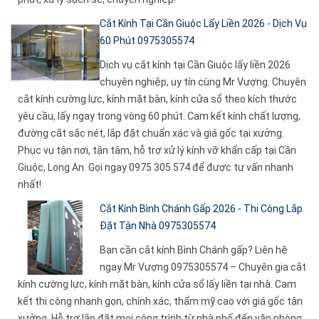
Cắt Kính Tại Cần Giuộc Lấy Liền 2026 - Dịch Vụ
60 Phút 0975305574
Dịch vụ cắt kính tại Cần Giuộc lấy liền 2026
chuyên nghiệp, uy tín cùng Mr Vượng. Chuyên
cắt kính cường lực, kính mặt bàn, kính cửa sổ theo kích thước
yêu cầu, lấy ngay trong vòng 60 phút. Cam kết kính chất lượng,
đường cắt sắc nét, lắp đặt chuẩn xác và giá gốc tại xưởng.
Phục vụ tận nơi, tận tâm, hỗ trợ xử lý kính vỡ khẩn cấp tại Cần
Giuộc, Long An. Gọi ngay 0975 305 574 để được tư vấn nhanh
nhất!
Cắt Kính Bình Chánh Gấp 2026 - Thi Công Lắp
Đặt Tận Nhà 0975305574
Bạn cần cắt kính Bình Chánh gấp? Liên hệ
ngay Mr Vượng 0975305574 – Chuyên gia cắt
kính cường lực, kính mặt bàn, kính cửa sổ lấy liền tại nhà. Cam
kết thi công nhanh gọn, chính xác, thẩm mỹ cao với giá gốc tận
xưởng. Hỗ trợ lắp đặt mọi công trình từ nhà phố đến văn phòng