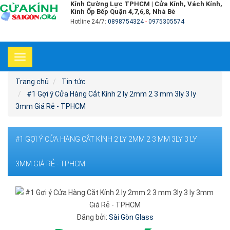
Kính Cường Lực TPHCM | Cửa Kính, Vách Kính,
Kính Ốp Bếp Quận 4,7,6,8, Nhà Bè
Hotline 24/7:
0898754324
-
0975305574
Toggle
navigation
Trang chủ
Tin tức
#1 Gợi ý Cửa Hàng Cắt Kính 2 ly 2mm 2 3 mm 3ly 3 ly
3mm Giá Rẻ - TPHCM
#1 GỢI Ý CỬA HÀNG CẮT KÍNH 2 LY 2MM 2 3 MM 3LY 3 LY
3MM GIÁ RẺ - TPHCM
Đăng bởi:
Sài Gòn Glass