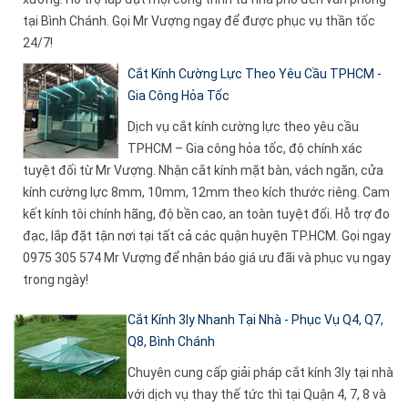
tại Bình Chánh. Gọi Mr Vượng ngay để được phục vụ thần tốc
24/7!
Cắt Kính Cường Lực Theo Yêu Cầu TPHCM -
Gia Công Hỏa Tốc
Dịch vụ cắt kính cường lực theo yêu cầu
TPHCM – Gia công hỏa tốc, độ chính xác
tuyệt đối từ Mr Vượng. Nhận cắt kính mặt bàn, vách ngăn, cửa
kính cường lực 8mm, 10mm, 12mm theo kích thước riêng. Cam
kết kính tôi chính hãng, độ bền cao, an toàn tuyệt đối. Hỗ trợ đo
đạc, lắp đặt tận nơi tại tất cả các quận huyện TP.HCM. Gọi ngay
0975 305 574 Mr Vượng để nhận báo giá ưu đãi và phục vụ ngay
trong ngày!
Cắt Kính 3ly Nhanh Tại Nhà - Phục Vụ Q4, Q7,
Q8, Bình Chánh
Chuyên cung cấp giải pháp cắt kính 3ly tại nhà
với dịch vụ thay thế tức thì tại Quận 4, 7, 8 và