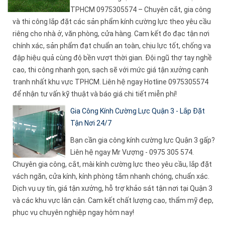
TPHCM 0975305574 – Chuyên cắt, gia công
và thi công lắp đặt các sản phẩm kính cường lực theo yêu cầu
riêng cho nhà ở, văn phòng, cửa hàng. Cam kết đo đạc tận nơi
chính xác, sản phẩm đạt chuẩn an toàn, chịu lực tốt, chống va
đập hiệu quả cùng độ bền vượt thời gian. Đội ngũ thợ tay nghề
cao, thi công nhanh gọn, sạch sẽ với mức giá tận xưởng cạnh
tranh nhất khu vực TPHCM. Liên hệ ngay Hotline 0975305574
để nhận tư vấn kỹ thuật và báo giá chi tiết miễn phí!
Gia Công Kính Cường Lực Quận 3 - Lắp Đặt
Tận Nơi 24/7
Bạn cần gia công kính cường lực Quận 3 gấp?
Liên hệ ngay Mr Vượng - 0975 305 574.
Chuyên gia công, cắt, mài kính cường lực theo yêu cầu, lắp đặt
vách ngăn, cửa kính, kính phòng tắm nhanh chóng, chuẩn xác.
Dịch vụ uy tín, giá tận xưởng, hỗ trợ khảo sát tận nơi tại Quận 3
và các khu vực lân cận. Cam kết chất lượng cao, thẩm mỹ đẹp,
phục vụ chuyên nghiệp ngay hôm nay!