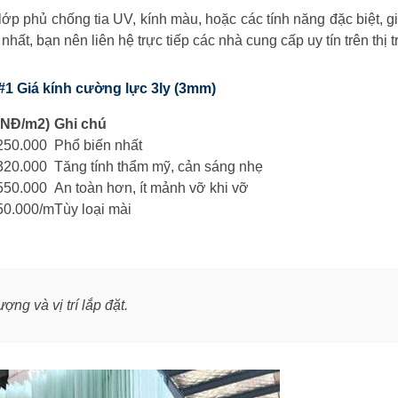
ớp phủ chống tia UV, kính màu, hoặc các tính năng đặc biệt, g
 nhất, bạn nên liên hệ trực tiếp các nhà cung cấp uy tín trên thị 
#1 Giá kính cường lực 3ly (3mm)
VNĐ/m2)
Ghi chú
250.000
Phổ biến nhất
320.000
Tăng tính thẩm mỹ, cản sáng nhẹ
550.000
An toàn hơn, ít mảnh vỡ khi vỡ
50.000/m
Tùy loại mài
ượng và vị trí lắp đặt.