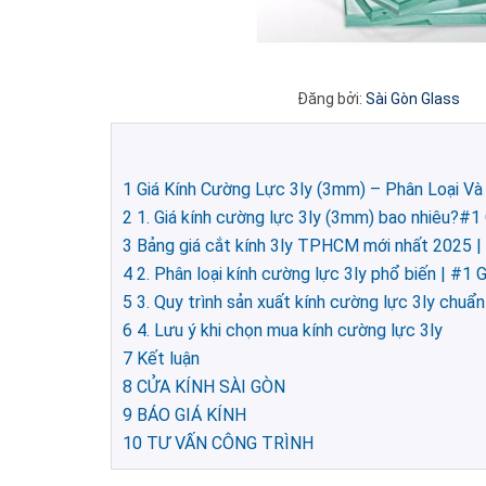
Đăng bởi:
Sài Gòn Glass
1
Giá Kính Cường Lực 3ly (3mm) – Phân Loại Và Q
2
1. Giá kính cường lực 3ly (3mm) bao nhiêu?#1 
3
Bảng giá cắt kính 3ly TPHCM mới nhất 2025 | 
4
2. Phân loại kính cường lực 3ly phổ biến | #1 
5
3. Quy trình sản xuất kính cường lực 3ly chuẩ
6
4. Lưu ý khi chọn mua kính cường lực 3ly
7
Kết luận
8
CỬA KÍNH SÀI GÒN
9
BÁO GIÁ KÍNH
10
TƯ VẤN CÔNG TRÌNH