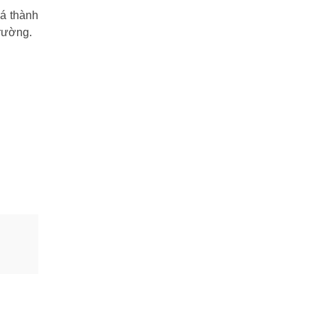
iá thành
trường.