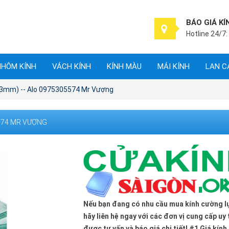
BÁO GIÁ KÍ
Hotline 24/7:
NHÔM KÍNH
VÁCH KÍNH
KÍNH MÀU
MÁI KÍNH
LAN C
 (3mm) -- Alo 0975305574 Mr Vượng
5574 MR VƯỢNG
Nếu bạn đang có nhu cầu mua kính cường lự
hãy liên hệ ngay với các đơn vị cung cấp uy 
được tư vấn và báo giá chi tiết! #1 Giá kính