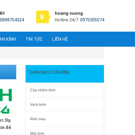
NH
hoang vuong
0898754324
Hotline 24/7:
0975305574
AN KÍNH
TIN TỨC
LIÊN HỆ
DANH MỤC CỬA KÍNH
Cửa nhôm kính
Vách kính
Kính màu
c 3ly,
tín để
Mái kính