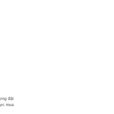
ượng đặt
 vực mua