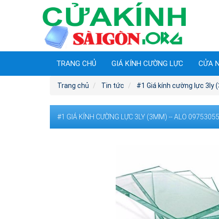
TRANG CHỦ
GIÁ KÍNH CƯỜNG LỰC
CỬA 
Trang chủ
Tin tức
#1 Giá kính cường lực 3ly
#1 GIÁ KÍNH CƯỜNG LỰC 3LY (3MM) -- ALO 097530